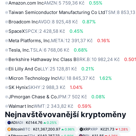
Amazon.com Inc
AMZN
5 759,36 Kč
0.55%
Taiwan Semiconductor Manufacturing Co Ltd
TSM
8 853,13
Broadcom Inc
AVGO
8 925,48 Kč
0.87%
SpaceX
SPCX
2 428,58 Kč
0.45%
Meta Platforms, Inc.
META
12 391,37 Kč
0.16%
Tesla, Inc.
TSLA
6 768,06 Kč
0.68%
Berkshire Hathaway Inc Class B
BRK.B
10 982,24 Kč
0.50
Eli Lilly And Co
LLY
25 128,81 Kč
0.21%
Micron Technology Inc
MU
18 845,37 Kč
1.62%
SK Hynix
SKHY
2 988,3 Kč
1.04%
JPmorgan Chase & Co
JPM
7 502 Kč
0.08%
Walmart Inc
WMT
2 343,82 Kč
0.59%
Nejnavštěvovanější kryptoměny
ADI
ADI
Kč144.76
0.25%
Bitcoin
BTC
Kč1,367,200.97
XRP
XRP
Kč21.73
0.96%
1.28%
Ethereum
ETH
Kč40,287.23
Pi
PI
Kč1.85