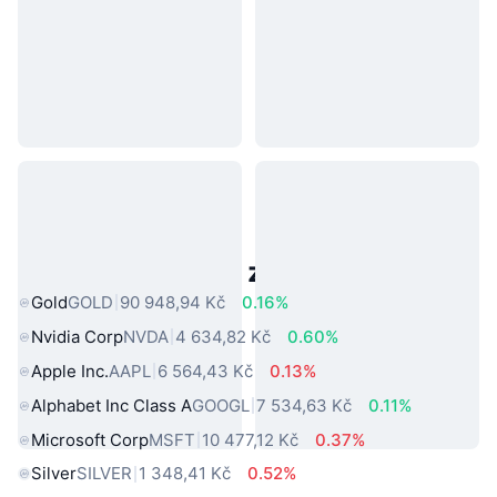
Populární aktiva z reálného světa
Gold
GOLD
90 948,94 Kč
0.16%
Nvidia Corp
NVDA
4 634,82 Kč
0.60%
Apple Inc.
AAPL
6 564,43 Kč
0.13%
Alphabet Inc Class A
GOOGL
7 534,63 Kč
0.11%
Microsoft Corp
MSFT
10 477,12 Kč
0.37%
Silver
SILVER
1 348,41 Kč
0.52%