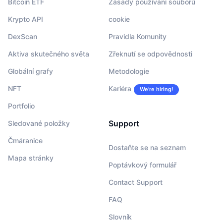
Bitcoin ETF
Zásady používání souborů
Krypto API
cookie
DexScan
Pravidla Komunity
Aktiva skutečného světa
Zřeknutí se odpovědnosti
Globální grafy
Metodologie
NFT
Kariéra
We’re hiring!
Portfolio
Support
Sledované položky
Čmáranice
Dostaňte se na seznam
Mapa stránky
Poptávkový formulář
Contact Support
FAQ
Slovník