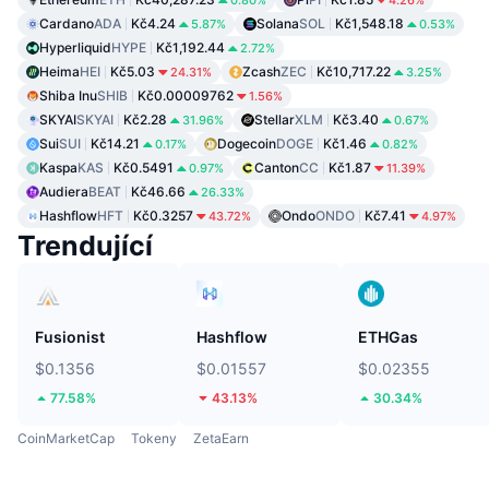
0.80%
4.26%
Cardano
ADA
Kč4.24
Solana
SOL
Kč1,548.18
5.87%
0.53%
Hyperliquid
HYPE
Kč1,192.44
2.72%
Heima
HEI
Kč5.03
Zcash
ZEC
Kč10,717.22
24.31%
3.25%
Shiba Inu
SHIB
Kč0.00009762
1.56%
SKYAI
SKYAI
Kč2.28
Stellar
XLM
Kč3.40
31.96%
0.67%
Sui
SUI
Kč14.21
Dogecoin
DOGE
Kč1.46
0.17%
0.82%
Kaspa
KAS
Kč0.5491
Canton
CC
Kč1.87
0.97%
11.39%
Audiera
BEAT
Kč46.66
26.33%
Hashflow
HFT
Kč0.3257
Ondo
ONDO
Kč7.41
43.72%
4.97%
Trendující
Fusionist
Hashflow
ETHGas
$0.1356
$0.01557
$0.02355
77.58%
43.13%
30.34%
CoinMarketCap
Tokeny
ZetaEarn