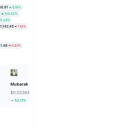
88.91
0.19%
1
124.53%
0.24%
1,142.45
1.15%
1.48
0.61%
Mubarak
Pump.fun
$0.02384
$0.002661
52.12%
10.98%