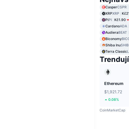
Casper
CSPR
XRP
XRP
Kč2
Pi
PI
Kč1.90
Cardano
ADA
Audiera
BEAT
Biconomy
BIC
Shiba Inu
SHIB
Terra Classic
Trendují
Ethereum
$1,921.72
0.08%
CoinMarketCap