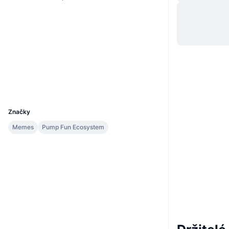
Webová stránka
Website
Sociální média
Kontrakty
ANAuiz...xtpump
Explorers
solscan.io
Wallets
UCID
32462
Značky
Memes
Pump Fun Ecosystem