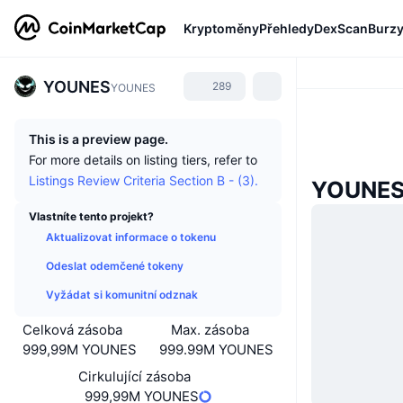
Kryptoměny
Přehledy
DexScan
Burz
YOUNES
289
YOUNES
This is a preview page.
For more details on listing tiers, refer to
Listings Review Criteria Section B - (3).
YOUNES
Vlastníte tento projekt?
Aktualizovat informace o tokenu
Odeslat odemčené tokeny
Vyžádat si komunitní odznak
Celková zásoba
Max. zásoba
999,99M YOUNES
999.99M YOUNES
Cirkulující zásoba
999,99M YOUNES