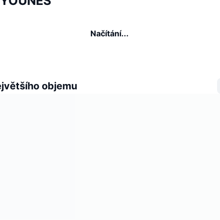
é YOUNES
Načítání...
ejvětšího objemu