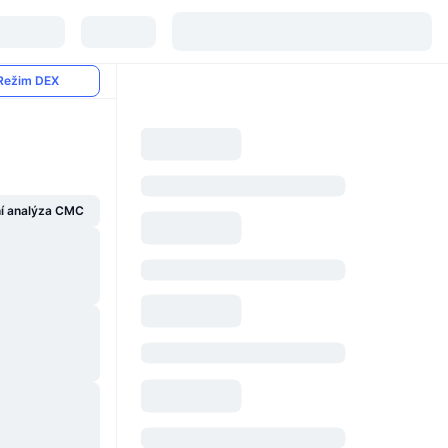
Režim DEX
í analýza CMC