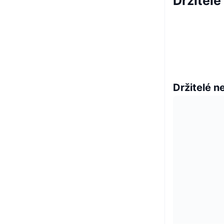
Držitel
Držitelé n