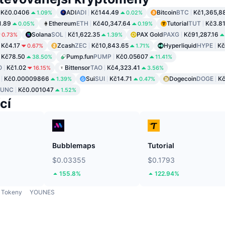
Kč0.0406
ADI
ADI
Kč144.49
Bitcoin
BTC
Kč1,365,8
1.09%
0.02%
1.89
Ethereum
ETH
Kč40,347.64
Tutorial
TUT
Kč3.8
0.05%
0.19%
Solana
SOL
Kč1,622.35
PAX Gold
PAXG
Kč91,287.16
0.73%
1.39%
Kč4.17
Zcash
ZEC
Kč10,843.65
Hyperliquid
HYPE
Kč
0.67%
1.71%
Kč78.50
Pump.fun
PUMP
Kč0.05607
38.50%
11.41%
O
Kč1.02
Bittensor
TAO
Kč4,323.41
16.15%
3.56%
Kč0.00009866
Sui
SUI
Kč14.71
Dogecoin
DOGE
Kč
1.39%
0.47%
LUNC
Kč0.001047
1.52%
cí
Bubblemaps
Tutorial
$0.03355
$0.1793
155.8%
122.94%
Tokeny
YOUNES