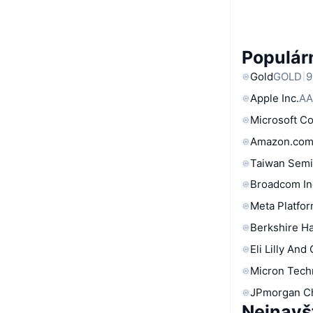
Populárn
Gold
GOLD
9
Apple Inc.
AA
Microsoft C
Amazon.com
Taiwan Semi
Broadcom In
Meta Platfor
Berkshire Ha
Eli Lilly And
Micron Tech
JPmorgan C
Nejnavš