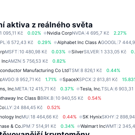
í aktiva z reálného světa
1 095,11 Kč
0.02%
Nvidia Corp
NVDA
4 695,7 Kč
2.27%
PL
6 572,43 Kč
0.29%
Alphabet Inc Class A
GOOGL
7 444,
orp
MSFT
10 480,98 Kč
0.03%
Silver
SILVER
1 333,05 Kč
0
 Inc
AMZN
5 756,53 Kč
0.82%
conductor Manufacturing Co Ltd
TSM
8 826,1 Kč
0.44%
c
AVGO
8 952,71 Kč
1.71%
SpaceX
SPCX
2 813,81 Kč
15.83
ms, Inc.
META
12 415,71 Kč
0.37%
Tesla, Inc.
TSLA
6 903,31
thaway Inc Class B
BRK.B
10 940,55 Kč
0.54%
 Co
LLY
24 884,45 Kč
0.52%
nology Inc
MU
18 464,66 Kč
0.44%
SK Hynix
SKHY
2 898,94
hase & Co
JPM
7 514,91 Kč
0.34%
Walmart Inc
WMT
2 345,
těvovanější kryptoměny