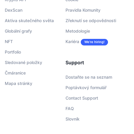
DexScan
Pravidla Komunity
Aktiva skutečného světa
Zřeknutí se odpovědnosti
Globální grafy
Metodologie
NFT
Kariéra
We’re hiring!
Portfolio
Support
Sledované položky
Čmáranice
Dostaňte se na seznam
Mapa stránky
Poptávkový formulář
Contact Support
FAQ
Slovník