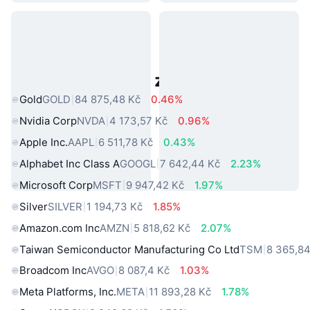
Populární aktiva z reálného světa
Gold
GOLD
84 875,48 Kč
0.46%
Nvidia Corp
NVDA
4 173,57 Kč
0.96%
Apple Inc.
AAPL
6 511,78 Kč
0.43%
Alphabet Inc Class A
GOOGL
7 642,44 Kč
2.23%
Microsoft Corp
MSFT
9 947,42 Kč
1.97%
Silver
SILVER
1 194,73 Kč
1.85%
Amazon.com Inc
AMZN
5 818,62 Kč
2.07%
Taiwan Semiconductor Manufacturing Co Ltd
TSM
8 365,84
Broadcom Inc
AVGO
8 087,4 Kč
1.03%
Meta Platforms, Inc.
META
11 893,28 Kč
1.78%