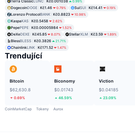
Terra Classic
LUNC
Kč0.001038
0.99%
Dogecoin
DOGE
Kč1.46
Sui
SUI
Kč14.41
0.79%
0.19%
Lorenzo Protocol
BANK
Kč0.8823
10.98%
Kaspa
KAS
Kč0.5458
2.62%
Pepe
PEPE
Kč0.00005984
1.52%
DeXe
DEXE
Kč45.85
Stellar
XLM
Kč3.59
8.07%
1.89%
Bless
BLESS
Kč0.3826
21.71%
Chainlink
LINK
Kč171.52
1.47%
Trendující
Bitcoin
Biconomy
Viction
$62,630.8
$0.01743
$0.04185
0.69%
46.59%
23.09%
CoinMarketCap
Tokeny
Aurox