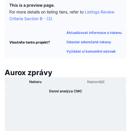
Trendující
Kryptoměnové ETF
This is a preview page.
Naučte se
CMC MCP
For more details on listing tiers, refer to
Listings Review
Criteria Section B - (3).
Nové
Bitcoin ETF
x402
Zprávy
Krypto
Aktualizovat informace o tokenu
Ethereum ETF
Akademie
Odeslat odemčené tokeny
Vlastníte tento projekt?
Politika
Technická analýza
Vyžádat si komunitní odznak
Prozkoumat
Sporty
RSI
Videa
Aurox zprávy
Finance
MACD
Slovník
Nahoru
Nejnovější
Technologie
Denní analýza CMC
Deriváty
Kampaně
NFT
Přehled
Airdrops
Celkové NFT statistiky
Likvidace
Diamantové odměny