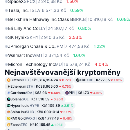
SpaceX
SPCX
2 240,68 Kč
1.50%
Tesla, Inc.
TSLA
6 571,33 Kč
0.59%
Berkshire Hathaway Inc Class B
BRK.B
10 810,18 Kč
0.68
Eli Lilly And Co
LLY
24 307,17 Kč
0.80%
SK Hynix
SKHY
2 910,35 Kč
3.53%
JPmorgan Chase & Co
JPM
7 474,56 Kč
1.22%
Walmart Inc
WMT
2 371,54 Kč
1.60%
Micron Technology Inc
MU
16 578,24 Kč
4.04%
Nejnavštěvovanější kryptoměny
Bitcoin
BTC
Kč1,314,994.24
XRP
XRP
Kč22.35
0.72%
1.18%
Ethereum
ETH
Kč38,665.00
0.76%
Cardano
ADA
Kč3.96
Pi
PI
Kč1.73
0.60%
4.15%
Solana
SOL
Kč1,518.59
0.80%
Hyperliquid
HYPE
Kč1,109.39
2.51%
Shiba Inu
SHIB
Kč0.0001014
3.17%
PAX Gold
PAXG
Kč84,777.48
0.48%
Zcash
ZEC
Kč10,155.45
1.93%