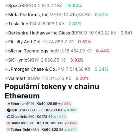
SpaceX
SPCX
2 813,72 Kč
15.83%
Meta Platforms, Inc.
META
12 415,33 Kč
0.37%
Tesla, Inc.
TSLA
6 903,1 Kč
2.83%
Berkshire Hathaway Inc Class B
BRK.B
10 940,22 Kč
0.54
Eli Lilly And Co
LLY
24 883,7 Kč
0.52%
Micron Technology Inc
MU
18 464,09 Kč
0.44%
SK Hynix
SKHY
2 898,85 Kč
3.92%
JPmorgan Chase & Co
JPM
7 514,68 Kč
0.34%
Walmart Inc
WMT
2 345,42 Kč
0.20%
Populární tokeny v chainu
Ethereum
Ethereum
ETH
Kč40,125.55
0.05%
UNUS SED LEO
LEO
Kč203.84
0.00%
Chainlink
LINK
Kč173.59
1.03%
Shiba Inu
SHIB
Kč0.00009638
1.04%
Tether Gold
XAUt
Kč90,828.56
0.11%