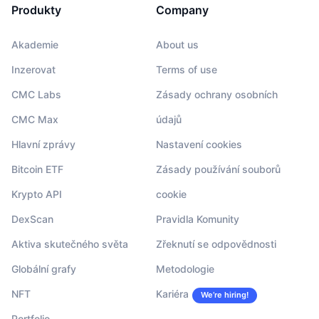
Produkty
Company
Akademie
About us
Inzerovat
Terms of use
CMC Labs
Zásady ochrany osobních
CMC Max
údajů
Hlavní zprávy
Nastavení cookies
Bitcoin ETF
Zásady používání souborů
Krypto API
cookie
DexScan
Pravidla Komunity
Aktiva skutečného světa
Zřeknutí se odpovědnosti
Globální grafy
Metodologie
NFT
Kariéra
We’re hiring!
Portfolio