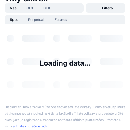
Vše
CEX
DEX
Filters
Spot
Perpetual
Futures
Loading data...
Disclaimer: Tato stránka může obsahovat affiliate odkazy. CoinMarketCap může
být kompenzován, pokud navštívíte jakékoli affiliate odkazy a provedete určité
akce, jako je registrace a transakce na těchto affiliate platformách. Přečtěte si
víc o
affiliate společnostech
.