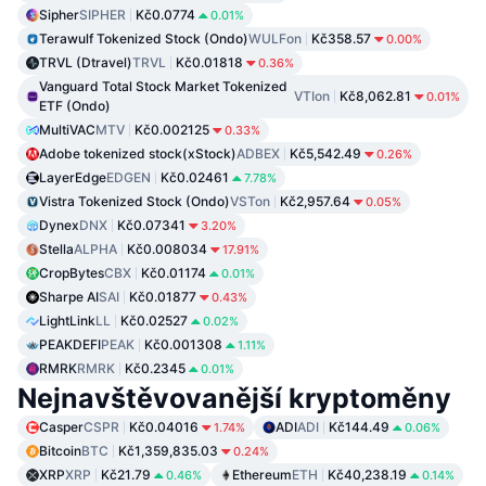
Sipher
SIPHER
Kč0.0774
0.01%
Terawulf Tokenized Stock (Ondo)
WULFon
Kč358.57
0.00%
TRVL (Dtravel)
TRVL
Kč0.01818
0.36%
Vanguard Total Stock Market Tokenized
VTIon
Kč8,062.81
0.01%
ETF (Ondo)
MultiVAC
MTV
Kč0.002125
0.33%
Adobe tokenized stock(xStock)
ADBEX
Kč5,542.49
0.26%
LayerEdge
EDGEN
Kč0.02461
7.78%
Vistra Tokenized Stock (Ondo)
VSTon
Kč2,957.64
0.05%
Dynex
DNX
Kč0.07341
3.20%
Stella
ALPHA
Kč0.008034
17.91%
CropBytes
CBX
Kč0.01174
0.01%
Sharpe AI
SAI
Kč0.01877
0.43%
LightLink
LL
Kč0.02527
0.02%
PEAKDEFI
PEAK
Kč0.001308
1.11%
RMRK
RMRK
Kč0.2345
0.01%
Nejnavštěvovanější kryptoměny
Casper
CSPR
Kč0.04016
ADI
ADI
Kč144.49
1.74%
0.06%
Bitcoin
BTC
Kč1,359,835.03
0.24%
XRP
XRP
Kč21.79
Ethereum
ETH
Kč40,238.19
0.46%
0.14%