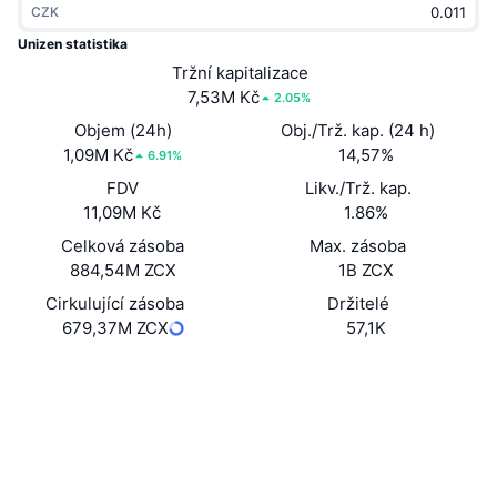
CZK
Trendující
Kryptoměnové ETF
Naučte se
CMC MCP
Unizen statistika
Nové
Tržní kapitalizace
Bitcoin ETF
x402
Zprávy
7,53M Kč
2.05%
Krypto
Ethereum ETF
Objem (24h)
Obj./Trž. kap. (24 h)
Akademie
1,09M Kč
14,57%
6.91%
Politika
FDV
Likv./Trž. kap.
Technická analýza
Prozkoumat
11,09M Kč
1.86%
Sporty
Celková zásoba
Max. zásoba
RSI
Videa
884,54M ZCX
1B ZCX
Finance
MACD
Cirkulující zásoba
Držitelé
Slovník
679,37M ZCX
57,1K
Technologie
Webová stránka
Website
Whitepaper
Deriváty
Kampaně
NFT
Sociální média
Přehled
Airdrops
Celkové NFT statistiky
0xc52c...028804
Kontrakty
Likvidace
Diamantové odměny