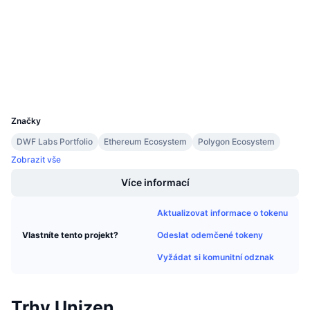
Připravované prodeje
Audits
Sazby financování
Učte se a vydělávejte
etherscan.io
Explorers
Kalendáře
Wallets
UCID
Kalendář ICO
9263
Značky
Kalendář událostí
DWF Labs Portfolio
Ethereum Ecosystem
Polygon Ecosystem
Zobrazit vše
Více informací
Aktualizovat informace o tokenu
Odeslat odemčené tokeny
Vlastníte tento projekt?
Vyžádat si komunitní odznak
Trhy Unizen