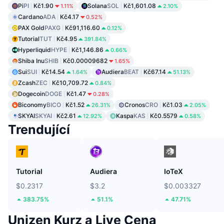
Pi
PI
Kč1.90
Solana
SOL
Kč1,601.08
1.11%
2.10%
Cardano
ADA
Kč4.17
0.52%
PAX Gold
PAXG
Kč91,116.60
0.12%
Tutorial
TUT
Kč4.95
391.84%
Hyperliquid
HYPE
Kč1,146.86
0.66%
Shiba Inu
SHIB
Kč0.00009682
1.65%
Sui
SUI
Kč14.54
Audiera
BEAT
Kč67.14
1.64%
51.13%
Zcash
ZEC
Kč10,709.72
0.84%
Dogecoin
DOGE
Kč1.47
0.28%
Biconomy
BICO
Kč1.52
Cronos
CRO
Kč1.03
26.31%
2.05%
SKYAI
SKYAI
Kč2.61
Kaspa
KAS
Kč0.5579
12.92%
0.58%
Trendující
Tutorial
Audiera
IoTeX
$0.2317
$3.2
$0.003327
383.75%
51.1%
47.71%
Unizen Kurz a Live Cena