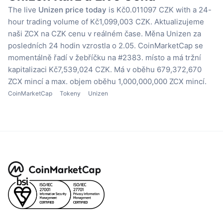
The live
Unizen price today
is Kč0.011097 CZK with a 24-
hour trading volume of Kč1,099,003 CZK.
Aktualizujeme
naši ZCX na CZK cenu v reálném čase.
Měna Unizen za
posledních 24 hodin vzrostla o 2.05.
CoinMarketCap se
momentálně řadí v žebříčku na #2383. místo a má tržní
kapitalizaci Kč7,539,024 CZK.
Má v oběhu 679,372,670
ZCX mincí
a max. objem oběhu 1,000,000,000 ZCX mincí.
CoinMarketCap
Tokeny
Unizen