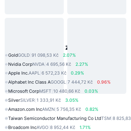
Populární aktiva z reálného světa
Gold
GOLD
91 098,53 Kč
2.07%
Nvidia Corp
NVDA
4 695,56 Kč
2.27%
Apple Inc.
AAPL
6 572,23 Kč
0.29%
Alphabet Inc Class A
GOOGL
7 444,72 Kč
0.96%
Microsoft Corp
MSFT
10 480,66 Kč
0.03%
Silver
SILVER
1 333,91 Kč
3.05%
Amazon.com Inc
AMZN
5 756,35 Kč
0.82%
Taiwan Semiconductor Manufacturing Co Ltd
TSM
8 825,83
Broadcom Inc
AVGO
8 952,44 Kč
1.71%