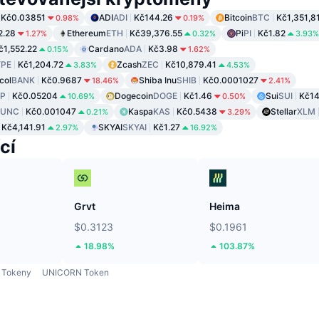
Kč0.03851
ADI
ADI
Kč144.26
Bitcoin
BTC
Kč1,351,8
0.98%
0.19%
2.28
Ethereum
ETH
Kč39,376.55
Pi
PI
Kč1.82
1.27%
0.32%
3.93%
č1,552.22
Cardano
ADA
Kč3.98
0.15%
1.62%
PE
Kč1,204.72
Zcash
ZEC
Kč10,879.41
3.83%
4.53%
col
BANK
Kč0.9687
Shiba Inu
SHIB
Kč0.0001027
18.46%
2.41%
P
Kč0.05204
Dogecoin
DOGE
Kč1.46
Sui
SUI
Kč14
10.69%
0.50%
LUNC
Kč0.001047
Kaspa
KAS
Kč0.5438
Stellar
XLM
0.21%
3.29%
Kč4,141.91
SKYAI
SKYAI
Kč1.27
2.97%
16.92%
cí
Grvt
Heima
$0.3123
$0.1961
18.98%
103.87%
Tokeny
UNICORN Token