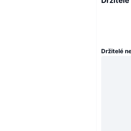
Držitel
Držitelé n