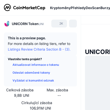
Kryptoměny
Přehledy
DexScan
Burz
UNICORN Token
2K
UNI
This is a preview page.
For more details on listing tiers, refer to
Listings Review Criteria Section B - (3).
UNICORN
Vlastníte tento projekt?
Aktualizovat informace o tokenu
Odeslat odemčené tokeny
Vyžádat si komunitní odznak
Celková zásoba
Max. zásoba
9,8B UNI
--
Cirkulující zásoba
106,91M UNI