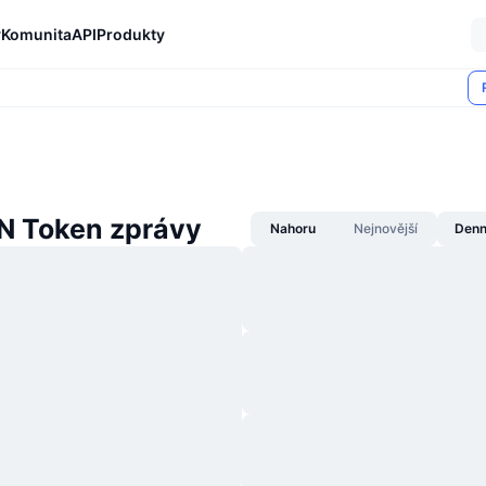
y
Komunita
API
Produkty
 Token zprávy
Nahoru
Nejnovější
Denn