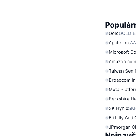
Populárn
Gold
GOLD
8
Apple Inc.
AA
Microsoft C
Amazon.com
Taiwan Semi
Broadcom In
Meta Platfor
Berkshire Ha
SK Hynix
SK
Eli Lilly And
JPmorgan C
Nejnavš