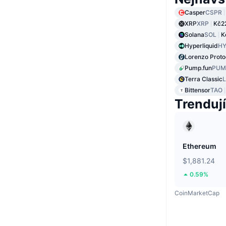
Casper
CSPR
XRP
XRP
Kč2
Solana
SOL
K
Hyperliquid
HY
Lorenzo Proto
Pump.fun
PUM
Terra Classic
Bittensor
TAO
Trendují
Ethereum
$1,881.24
0.59%
CoinMarketCap