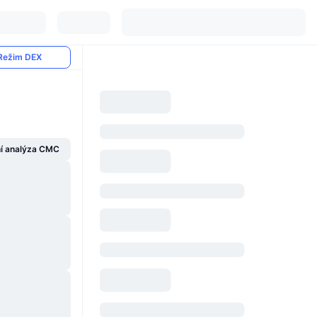
Režim DEX
í analýza CMC