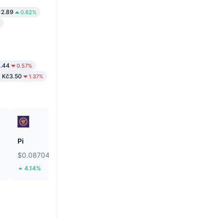
12.89
0.62%
.44
0.57%
Kč3.50
1.37%
Pi
BNB
$0.08704
$600.89
4.14%
1.29%