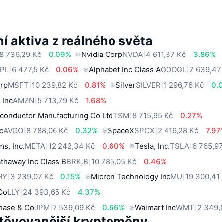
í aktiva z reálného světa
8 736,29 Kč
0.09%
Nvidia Corp
NVDA
4 611,37 Kč
3.86%
PL
6 477,5 Kč
0.06%
Alphabet Inc Class A
GOOGL
7 639,47
orp
MSFT
10 239,82 Kč
0.81%
Silver
SILVER
1 296,76 Kč
0.
 Inc
AMZN
5 713,79 Kč
1.68%
conductor Manufacturing Co Ltd
TSM
8 715,95 Kč
0.27%
c
AVGO
8 788,06 Kč
0.32%
SpaceX
SPCX
2 416,28 Kč
7.9
ms, Inc.
META
12 242,34 Kč
0.60%
Tesla, Inc.
TSLA
6 765,9
thaway Inc Class B
BRK.B
10 785,05 Kč
0.46%
HY
3 239,07 Kč
0.15%
Micron Technology Inc
MU
19 300,41
 Co
LLY
24 393,65 Kč
4.37%
hase & Co
JPM
7 539,09 Kč
0.66%
Walmart Inc
WMT
2 349,
těvovanější kryptoměny