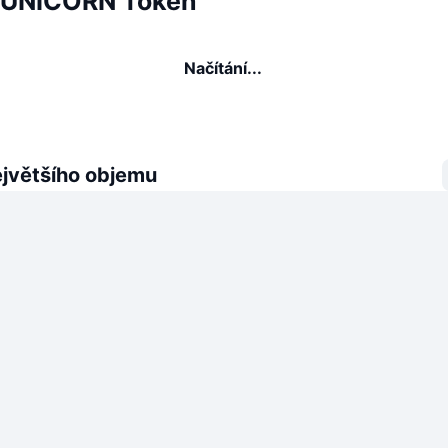
é UNICORN Token
Načítání...
ejvětšího objemu