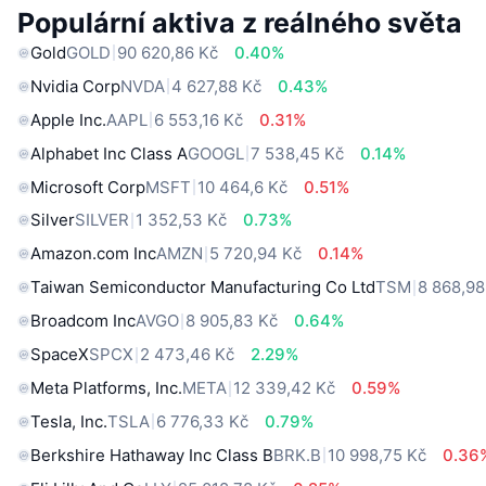
Populární aktiva z reálného světa
Gold
GOLD
90 620,86 Kč
0.40%
Nvidia Corp
NVDA
4 627,88 Kč
0.43%
Apple Inc.
AAPL
6 553,16 Kč
0.31%
Alphabet Inc Class A
GOOGL
7 538,45 Kč
0.14%
Microsoft Corp
MSFT
10 464,6 Kč
0.51%
Silver
SILVER
1 352,53 Kč
0.73%
Amazon.com Inc
AMZN
5 720,94 Kč
0.14%
Taiwan Semiconductor Manufacturing Co Ltd
TSM
8 868,98
Broadcom Inc
AVGO
8 905,83 Kč
0.64%
SpaceX
SPCX
2 473,46 Kč
2.29%
Meta Platforms, Inc.
META
12 339,42 Kč
0.59%
Tesla, Inc.
TSLA
6 776,33 Kč
0.79%
Berkshire Hathaway Inc Class B
BRK.B
10 998,75 Kč
0.36