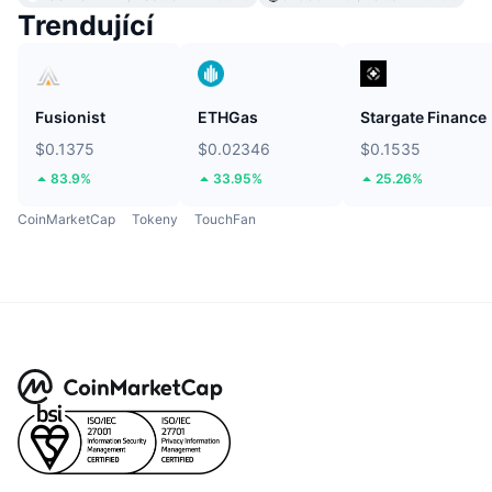
Trendující
Fusionist
ETHGas
Stargate Finance
$0.1375
$0.02346
$0.1535
83.9%
33.95%
25.26%
CoinMarketCap
Tokeny
TouchFan