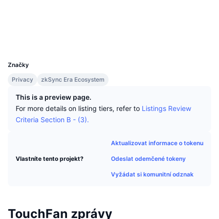
Nejlepší obchodníci
Články
Přílivy/odlivy na burzy
DEX API
Konvertor
Sociální média
Žebříčky
Spot
Kontrakty
0x14AC...e2254a
Nálada
Podnik
Newsletter
Indikátory
Trendující
Deriváty
Explorers
explorer.zksync.io
UCID
28516
Ceník
CMC Launch
Nadcházející
Fear and Greed Index
Značky
Zdroje
CMC Labs
Nedávno přidané
Privacy
zkSync Era Ecosystem
Index sezóny altcoinů
This is a preview page.
CMC Max
Vítězové a poražení
Ukazatele tržního cyklu
For more details on listing tiers, refer to
Listings Review
Dokumentace
Criteria Section B - (3).
Hlavní zprávy
Nejnavštěvovanější
Dominance Bitcoinu
FAQ
Aktualizovat informace o tokenu
Telegram bot
Sentiment komunity
Index CoinMarketCap 20
Odeslat odemčené tokeny
Vlastníte tento projekt?
Integrace AI
Inzerovat
Žebříček chainů
Index CoinMarketCap 100
Vyžádat si komunitní odznak
CMC Centrum pro agenty
Predikční trhy
Tooky ETF
Webové widgety
TouchFan zprávy
Tržiště dovedností