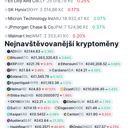
Eli Lilly And Co
LLY
25 018,78 Kč
0.25%
SK Hynix
SKHY
3 014,86 Kč
0.17%
Micron Technology Inc
MU
18 932,47 Kč
2.07%
JPmorgan Chase & Co
JPM
7 524,96 Kč
0.37%
Walmart Inc
WMT
2 353,41 Kč
0.20%
Nejnavštěvovanější kryptoměny
ADI
ADI
Kč144.83
0.38%
Bitcoin
BTC
Kč1,363,320.63
0.64%
XRP
XRP
Kč21.76
Ethereum
ETH
Kč40,208.52
0.81%
0.69%
Pi
PI
Kč1.84
Cardano
ADA
Kč4.21
3.49%
6.59%
Solana
SOL
Kč1,545.79
0.42%
Hyperliquid
HYPE
Kč1,183.36
1.12%
Heima
HEI
Kč4.83
Zcash
ZEC
Kč10,606.45
47.22%
0.43%
Shiba Inu
SHIB
Kč0.0000972
1.96%
SKYAI
SKYAI
Kč2.21
Stellar
XLM
Kč3.41
30.32%
1.74%
Sui
SUI
Kč14.16
Dogecoin
DOGE
Kč1.46
0.42%
0.53%
Kaspa
KAS
Kč0.5452
Canton
CC
Kč1.90
0.08%
9.33%
Audiera
BEAT
Kč43.64
21.35%
Hashflow
HFT
Kč0.2571
Ondo
ONDO
Kč7.37
40.91%
4.73%