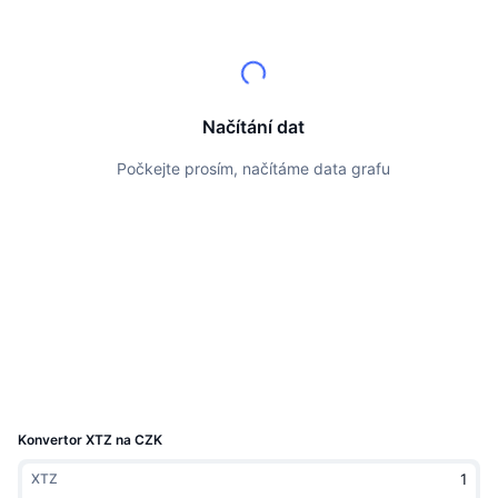
Nejlepší obchodníci
Články
Přílivy/odlivy na burzy
DEX API
Konvertor
Žebříčky
Spot
Nálada
Podnik
Newsletter
Indikátory
Trendující
Deriváty
Ceník
CMC Launch
Načítání dat
Nadcházející
Fear and Greed Index
Počkejte prosím, načítáme data grafu
Zdroje
CMC Labs
Nedávno přidané
Index sezóny altcoinů
CMC Max
Vítězové a poražení
Ukazatele tržního cyklu
Dokumentace
Hlavní zprávy
Nejnavštěvovanější
Dominance Bitcoinu
FAQ
Telegram bot
Sentiment komunity
Index CoinMarketCap 20
Integrace AI
Inzerovat
Žebříček chainů
Index CoinMarketCap 100
CMC Centrum pro agenty
Konvertor XTZ na CZK
Predikční trhy
Tooky ETF
Webové widgety
XTZ
Tržiště dovedností