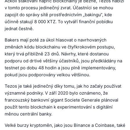
Ačkoli stakování napříč blockchainy je běžné, Tezos nabízí
v tomto procesu jedinečný zvrat. Účastníci se mohou
zapojit do správy sítě prostřednictvím „bakingu“, kde
účinně stakují 8 000 XTZ. To vytváří finanční pobídku
jednat čestně.
Bakers mají poté za úkol hlasovat o navrhovaných
změnách kódu blockchainu ve čtyřkrokovém postupu,
který trvá přibližně 23 dnů. Návrhy, které dostanou
podporu od drtivé většiny účastníků, jsou předkládány na
testnet po dobu 48 hodin a jsou plně implementovány,
pokud jsou podporovány velkou většinou.
Tezos je také jedinečný díky tomu, jak ho začaly používat
významné podniky. V září 2020 bylo oznámeno, že
francouzský bankovní gigant Societe Generale plánoval
použít tento blockchain k experimentování s digitální
měnou centrální banky.
Velké burzy kryptoměn, jako jsou Binance a Coinbase, také