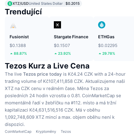
XTZ/USD
United States Dollar
$0.2015
Trendující
Fusionist
Stargate Finance
ETHGas
$0.1388
$0.1507
$0.02295
88.87%
23.92%
29.78%
Tezos Kurz a Live Cena
The live
Tezos price today
is Kč4.24 CZK with a 24-hour
trading volume of Kč107,411,858 CZK.
Aktualizujeme naši
XTZ na CZK cenu v reálném čase.
Měna Tezos za
posledních 24 hodin vzrostla o 0.81.
CoinMarketCap se
momentálně řadí v žebříčku na #112. místo a má tržní
kapitalizaci Kč4,631,516,516 CZK.
Má v oběhu
1,092,748,609 XTZ mincí
a max. objem oběhu není k
dispozici.
CoinMarketCap
Kryptoměny
Tezos