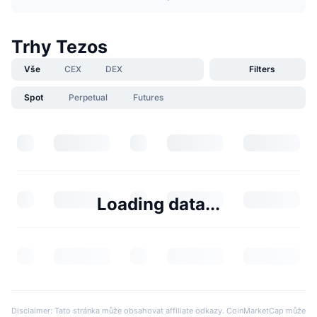
Trhy Tezos
Vše
CEX
DEX
Filters
Spot
Perpetual
Futures
Loading data...
Disclaimer: Tato stránka může obsahovat affiliate odkazy. CoinMarketCap může