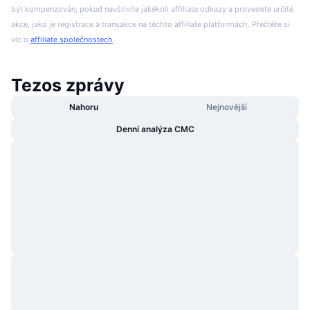
být kompenzován, pokud navštívíte jakékoli affiliate odkazy a provedete určité
akce, jako je registrace a transakce na těchto affiliate platformách. Přečtěte si
víc o
affiliate společnostech
.
Tezos zprávy
Nahoru
Nejnovější
Denní analýza CMC