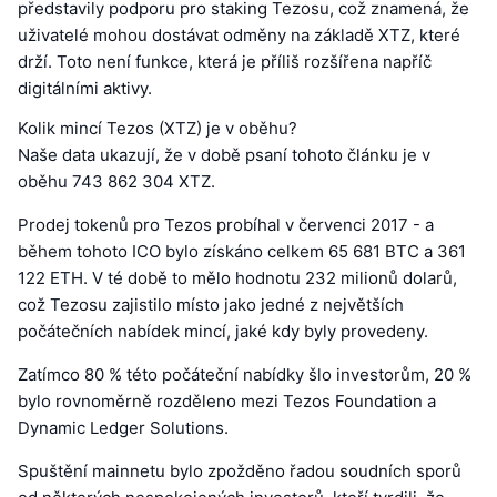
představily podporu pro staking Tezosu, což znamená, že
uživatelé mohou dostávat odměny na základě XTZ, které
drží. Toto není funkce, která je příliš rozšířena napříč
digitálními aktivy.
Kolik mincí Tezos (XTZ) je v oběhu?
Naše data ukazují, že v době psaní tohoto článku je v
oběhu 743 862 304 XTZ.
Prodej tokenů pro Tezos probíhal v červenci 2017 - a
během tohoto ICO bylo získáno celkem 65 681 BTC a 361
122 ETH. V té době to mělo hodnotu 232 milionů dolarů,
což Tezosu zajistilo místo jako jedné z největších
počátečních nabídek mincí, jaké kdy byly provedeny.
Zatímco 80 % této počáteční nabídky šlo investorům, 20 %
bylo rovnoměrně rozděleno mezi Tezos Foundation a
Dynamic Ledger Solutions.
Spuštění mainnetu bylo zpožděno řadou soudních sporů