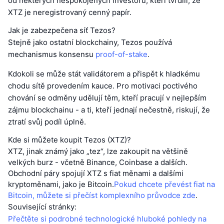
od některých nespokojených investorů, kteří tvrdili, že
XTZ je neregistrovaný cenný papír.
Jak je zabezpečena síť Tezos?
Stejně jako ostatní blockchainy, Tezos používá
mechanismus konsensu
proof-of-stake
.
Kdokoli se může stát validátorem a přispět k hladkému
chodu sítě provedením kauce. Pro motivaci poctivého
chování se odměny udělují těm, kteří pracují v nejlepším
zájmu blockchainu - a ti, kteří jednají nečestně, riskují, že
ztratí svůj podíl úplně.
Kde si můžete koupit Tezos (XTZ)?
XTZ, jinak známý jako „tez“, lze zakoupit na většině
velkých burz - včetně Binance, Coinbase a dalších.
Obchodní páry spojují XTZ s fiat měnami a dalšími
kryptoměnami, jako je Bitcoin.
Pokud chcete převést fiat na
Bitcoin, můžete si přečíst komplexního průvodce zde
.
Související stránky:
Přečtěte si podrobné technologické hluboké pohledy na