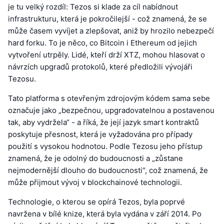
je tu velký rozdíl: Tezos si klade za cíl nabídnout
infrastrukturu, která je pokročilejší - což znamená, že se
může časem vyvíjet a zlepšovat, aniž by hrozilo nebezpečí
hard forku. To je něco, co Bitcoin i Ethereum od jejich
vytvoření utrpěly. Lidé, kteří drží XTZ, mohou hlasovat o
návrzích upgradů protokolů, které předložili vývojáři
Tezosu.
Tato platforma s otevřeným zdrojovým kódem sama sebe
označuje jako „bezpečnou, upgradovatelnou a postavenou
tak, aby vydržela“ - a říká, že její jazyk smart kontraktů
poskytuje přesnost, která je vyžadována pro případy
použití s vysokou hodnotou. Podle Tezosu jeho přístup
znamená, že je odolný do budoucnosti a „zůstane
nejmodernější dlouho do budoucnosti“, což znamená, že
může přijmout vývoj v blockchainové technologii.
Technologie, o kterou se opírá Tezos, byla poprvé
navržena v bílé knize, která byla vydána v září 2014. Po