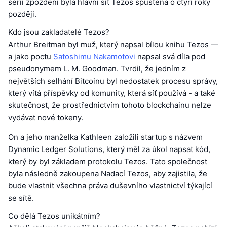
sérii zpoždění byla hlavní síť Tezos spuštěna o čtyři roky
později.
Kdo jsou zakladatelé Tezos?
Arthur Breitman byl muž, který napsal bílou knihu Tezos —
a jako poctu
Satoshimu Nakamotovi
napsal svá díla pod
pseudonymem L. M. Goodman. Tvrdil, že jedním z
největších selhání Bitcoinu byl nedostatek procesu správy,
který vítá příspěvky od komunity, která síť používá - a také
skutečnost, že prostřednictvím tohoto blockchainu nelze
vydávat nové tokeny.
On a jeho manželka Kathleen založili startup s názvem
Dynamic Ledger Solutions, který měl za úkol napsat kód,
který by byl základem protokolu Tezos. Tato společnost
byla následně zakoupena Nadací Tezos, aby zajistila, že
bude vlastnit všechna práva duševního vlastnictví týkající
se sítě.
Co dělá Tezos unikátním?