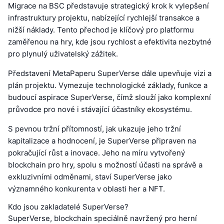
Migrace na BSC představuje strategický krok k vylepšení
infrastruktury projektu, nabízející rychlejší transakce a
nižší náklady. Tento přechod je klíčový pro platformu
zaměřenou na hry, kde jsou rychlost a efektivita nezbytné
pro plynulý uživatelský zážitek.
Představení MetaPaperu SuperVerse dále upevňuje vizi a
plán projektu. Vymezuje technologické základy, funkce a
budoucí aspirace SuperVerse, čímž slouží jako komplexní
průvodce pro nové i stávající účastníky ekosystému.
S pevnou tržní přítomností, jak ukazuje jeho tržní
kapitalizace a hodnocení, je SuperVerse připraven na
pokračující růst a inovace. Jeho na míru vytvořený
blockchain pro hry, spolu s možností účasti na správě a
exkluzivními odměnami, staví SuperVerse jako
významného konkurenta v oblasti her a NFT.
Kdo jsou zakladatelé SuperVerse?
SuperVerse, blockchain speciálně navržený pro herní