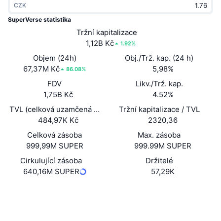
CZK
Trendující
Kryptoměnové ETF
Naučte se
CMC MCP
SuperVerse statistika
Nové
Tržní kapitalizace
Bitcoin ETF
x402
Zprávy
1,12B Kč
1.92%
Krypto
Ethereum ETF
Objem (24h)
Obj./Trž. kap. (24 h)
Akademie
67,37M Kč
5,98%
86.08%
Politika
FDV
Likv./Trž. kap.
Technická analýza
Prozkoumat
1,75B Kč
4.52%
Sporty
TVL (celková uzamčená hodnota)
Tržní kapitalizace / TVL
RSI
Videa
484,97K Kč
2320,36
Finance
MACD
Celková zásoba
Max. zásoba
Slovník
999,99M SUPER
999.99M SUPER
Technologie
Cirkulující zásoba
Držitelé
Deriváty
Kampaně
640,16M SUPER
57,29K
NFT
Přehled
Webová stránka
Airdrops
Website
Whitepaper
Celkové NFT statistiky
Sociální média
Likvidace
Diamantové odměny