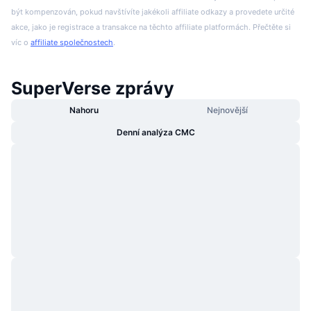
být kompenzován, pokud navštívíte jakékoli affiliate odkazy a provedete určité
akce, jako je registrace a transakce na těchto affiliate platformách. Přečtěte si
víc o
affiliate společnostech
.
SuperVerse zprávy
Nahoru
Nejnovější
Denní analýza CMC