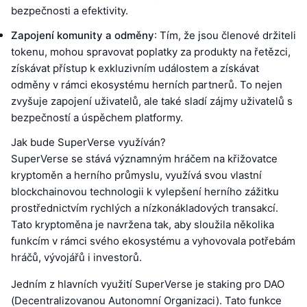
bezpečnosti a efektivity.
Zapojení komunity a odměny
: Tím, že jsou členové držiteli
tokenu, mohou spravovat poplatky za produkty na řetězci,
získávat přístup k exkluzivním událostem a získávat
odměny v rámci ekosystému herních partnerů. To nejen
zvyšuje zapojení uživatelů, ale také sladí zájmy uživatelů s
bezpečností a úspěchem platformy.
Jak bude SuperVerse využíván?
SuperVerse se stává významným hráčem na křižovatce
kryptoměn a herního průmyslu, využívá svou vlastní
blockchainovou technologii k vylepšení herního zážitku
prostřednictvím rychlých a nízkonákladových transakcí.
Tato kryptoměna je navržena tak, aby sloužila několika
funkcím v rámci svého ekosystému a vyhovovala potřebám
hráčů, vývojářů i investorů.
Jedním z hlavních využití SuperVerse je staking pro DAO
(Decentralizovanou Autonomní Organizaci). Tato funkce