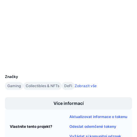
Připravované prodeje
0xe53e...b40a55
Sazby financování
Kontrakty
Učte se a vydělávejte
3.7
Hodnocení (CertiK)
Audits
Kalendáře
etherscan.io
Kalendář ICO
Explorers
Wallets
Kalendář událostí
UCID
8290
Značky
Gaming
Collectibles & NFTs
DeFi
Zobrazit vše
Boost
Více informací
Aktualizovat informace o tokenu
Odeslat odemčené tokeny
Vlastníte tento projekt?
Vyžádat si komunitní odznak