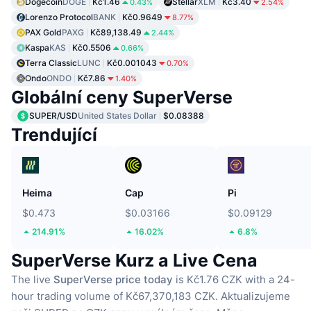
Dogecoin
DOGE
Kč1.46
Stellar
XLM
Kč3.40
0.43%
2.54%
Lorenzo Protocol
BANK
Kč0.9649
8.77%
PAX Gold
PAXG
Kč89,138.49
2.44%
Kaspa
KAS
Kč0.5506
0.66%
Terra Classic
LUNC
Kč0.001043
0.70%
Ondo
ONDO
Kč7.86
1.40%
Globální ceny SuperVerse
SUPER/USD
United States Dollar
$0.08388
Trendující
Heima
Cap
Pi
$0.473
$0.03166
$0.09129
214.91%
16.02%
6.8%
SuperVerse Kurz a Live Cena
The live
SuperVerse price today
is Kč1.76 CZK with a 24-
hour trading volume of Kč67,370,183 CZK.
Aktualizujeme