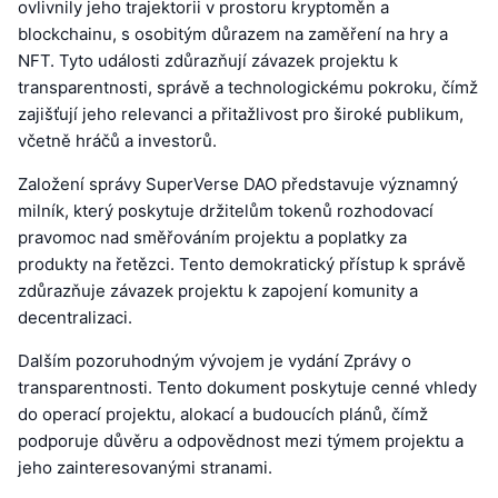
ovlivnily jeho trajektorii v prostoru kryptoměn a
blockchainu, s osobitým důrazem na zaměření na hry a
NFT. Tyto události zdůrazňují závazek projektu k
transparentnosti, správě a technologickému pokroku, čímž
zajišťují jeho relevanci a přitažlivost pro široké publikum,
včetně hráčů a investorů.
Založení správy SuperVerse DAO představuje významný
milník, který poskytuje držitelům tokenů rozhodovací
pravomoc nad směřováním projektu a poplatky za
produkty na řetězci. Tento demokratický přístup k správě
zdůrazňuje závazek projektu k zapojení komunity a
decentralizaci.
Dalším pozoruhodným vývojem je vydání Zprávy o
transparentnosti. Tento dokument poskytuje cenné vhledy
do operací projektu, alokací a budoucích plánů, čímž
podporuje důvěru a odpovědnost mezi týmem projektu a
jeho zainteresovanými stranami.