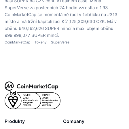
naši SUPER na CZK cenu v reálném čase.
Měna
SuperVerse za posledních 24 hodin vzrostla o 1.93.
CoinMarketCap se momentálně řadí v žebříčku na #313.
místo a má tržní kapitalizaci Kč1,125,309,630 CZK.
Má v
oběhu 640,162,626 SUPER mincí
a max. objem oběhu
999,998,077 SUPER mincí.
CoinMarketCap
Tokeny
SuperVerse
Produkty
Company