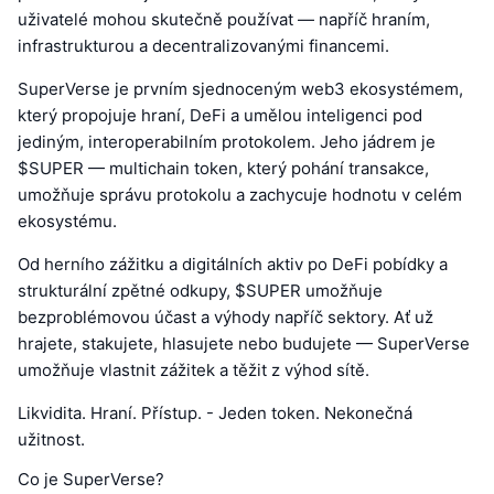
uživatelé mohou skutečně používat — napříč hraním,
infrastrukturou a decentralizovanými financemi.
SuperVerse je prvním sjednoceným web3 ekosystémem,
který propojuje hraní, DeFi a umělou inteligenci pod
jediným, interoperabilním protokolem. Jeho jádrem je
$SUPER — multichain token, který pohání transakce,
umožňuje správu protokolu a zachycuje hodnotu v celém
ekosystému.
Od herního zážitku a digitálních aktiv po DeFi pobídky a
strukturální zpětné odkupy, $SUPER umožňuje
bezproblémovou účast a výhody napříč sektory. Ať už
hrajete, stakujete, hlasujete nebo budujete — SuperVerse
umožňuje vlastnit zážitek a těžit z výhod sítě.
Likvidita. Hraní. Přístup. - Jeden token. Nekonečná
užitnost.
Co je SuperVerse?