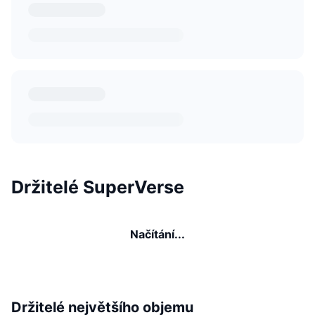
Držitelé SuperVerse
Načítání...
Držitelé největšího objemu