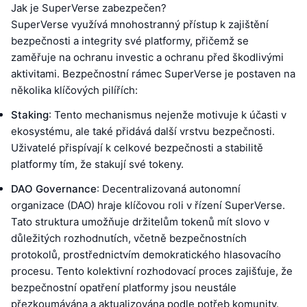
Jak je SuperVerse zabezpečen?
SuperVerse využívá mnohostranný přístup k zajištění
bezpečnosti a integrity své platformy, přičemž se
zaměřuje na ochranu investic a ochranu před škodlivými
aktivitami. Bezpečnostní rámec SuperVerse je postaven na
několika klíčových pilířích:
Staking
: Tento mechanismus nejenže motivuje k účasti v
ekosystému, ale také přidává další vrstvu bezpečnosti.
Uživatelé přispívají k celkové bezpečnosti a stabilitě
platformy tím, že stakují své tokeny.
DAO Governance
: Decentralizovaná autonomní
organizace (DAO) hraje klíčovou roli v řízení SuperVerse.
Tato struktura umožňuje držitelům tokenů mít slovo v
důležitých rozhodnutích, včetně bezpečnostních
protokolů, prostřednictvím demokratického hlasovacího
procesu. Tento kolektivní rozhodovací proces zajišťuje, že
bezpečnostní opatření platformy jsou neustále
přezkoumávána a aktualizována podle potřeb komunity.