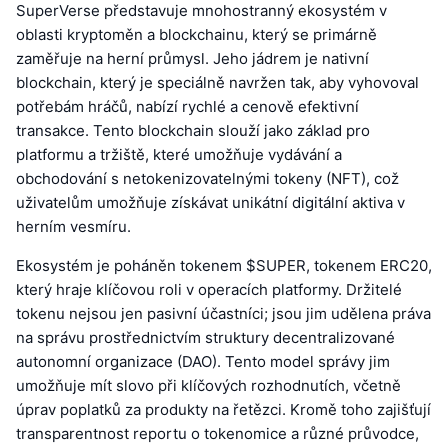
SuperVerse představuje mnohostranný ekosystém v
oblasti kryptoměn a blockchainu, který se primárně
zaměřuje na herní průmysl. Jeho jádrem je nativní
blockchain, který je speciálně navržen tak, aby vyhovoval
potřebám hráčů, nabízí rychlé a cenově efektivní
transakce. Tento blockchain slouží jako základ pro
platformu a tržiště, které umožňuje vydávání a
obchodování s netokenizovatelnými tokeny (NFT), což
uživatelům umožňuje získávat unikátní digitální aktiva v
herním vesmíru.
Ekosystém je poháněn tokenem $SUPER, tokenem ERC20,
který hraje klíčovou roli v operacích platformy. Držitelé
tokenu nejsou jen pasivní účastníci; jsou jim udělena práva
na správu prostřednictvím struktury decentralizované
autonomní organizace (DAO). Tento model správy jim
umožňuje mít slovo při klíčových rozhodnutích, včetně
úprav poplatků za produkty na řetězci. Kromě toho zajišťují
transparentnost reportu o tokenomice a různé průvodce,