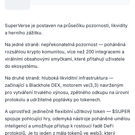
SuperVerse je postaven na průsečíku pozornosti, likvidity
a herního zážitku.
Na jedné straně: nepřekonatelná pozornost — poháněná
rozsáhlou krypto komunitou, více než 200 integracemi a
virálními obsahovými smyčkami, které přitahují uživatele
do ekosystému.
Na druhé straně: hluboká likviditní infrastruktura —
začínající s Blackhole DEX, motorem ve(3,3) navrženým
pro vytváření trvalého výnosu, zpětného odkupu na úrovni
protokolu a udržitelné poptávky po tokenech.
A uprostřed: jedinečně flexibilní užitkový token — $SUPER
spojuje pohlcující hry, odemyká nástroje poháněné umělou
inteligencí a umožňuje přístup k rostoucí řadě DeFi
protokolů. Je to jeden z mála tokenů ve web3, který