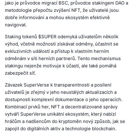
jako je průvodce migrací BSC, průvodce stakingem DAO a
metodologie přepočtu zvýšení NFT, že uživatelé jsou
dobře informováni a mohou ekosystém efektivně
navigovat.
Staking tokenů $SUPER odemyká uživatelům několik
výhod, včetně možnosti získávat odměny, účastnit se
exkluzivních událostí a přístup k vlastním herním
odměnám v síti herních partnerů. Tento mechanismus
stakingu nejenže motivuje k účasti, ale také pomáhá
zabezpečit síť.
Závazek SuperVerse k transparentnosti a posílení
uživatelů je zřejmý v jeho neustálých aktualizacích a
dostupnosti komplexní dokumentace o jeho operacích.
Kombinací prvků her, NFT a decentralizované správy
vytváří SuperVerse unikátní ekosystém, který nabízí
hráčům a nadšencům do kryptoměn nový způsob, jak se
zapojit do digitálních aktiv a technologie blockchain.