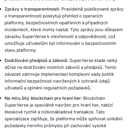
Zprávy o transparentnosti
: Pravidelně publikované zprávy
o transparentnosti poskytují přehled o operacích
platformy, bezpečnostních opatřeních a případných
incidentech, které mohly nastat. Tyto zprávy jsou důkazem
závazku SuperVerse k otevřenosti a odpovědnosti, což
umožňuje uživatelům být informováni o bezpečnostním
stavu platformy.
Dodržování předpisů a zákonů
: SuperVerse klade velký
důraz na dodržování místních zákonů a předpisů. Tento
závazek zahrnuje implementaci komplexní sady politik
informační bezpečnosti navržených k ochraně údajů
uživatelů a splnění regulačních požadavků.
Na míru šitý blockchain pro hraní her
: Blockchain
SuperVerse je speciálně navržen pro hraní her, nabízí
bleskově rychlé a nízkonákladové transakce. Tato
specializace zajišťuje, že platforma může splňovat unikátní
požadavky herního průmyslu při zachování vysoké