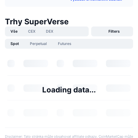
Trhy SuperVerse
Vše
CEX
DEX
Filters
Spot
Perpetual
Futures
Loading data...
Disclaimer: Tato stránka může obsahovat affiliate odkazy. CoinMarketCap může