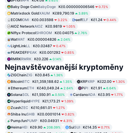
aPriori
APR
Kč4.08
5.63%
Baby Doge Coin
BabyDoge
Kč0.000000006546
0.72%
Matrixdock Gold
XAUM
Kč89,790.19
3.89%
ECOMI
OMI
Kč0.003598
aelf
ELF
Kč1.24
3.22%
0.44%
AIOZ Network
AIOZ
Kč0.9819
1.05%
Niftyx Protocol
SHROOM
Kč0.04075
2.76%
Wat
WAT
Kč0.000004826
2.04%
LightLink
LL
Kč0.02487
0.47%
PEAKDEFI
PEAK
Kč0.001292
0.85%
RMRK
RMRK
Kč0.226
0.14%
Nejnavštěvovanější kryptoměny
ZIGChain
ZIG
Kč0.845
1.36%
Bitcoin
BTC
Kč1,359,188.62
XRP
XRP
Kč22.00
1.35%
1.30%
Ethereum
ETH
Kč40,049.24
Pi
PI
Kč1.91
2.64%
6.64%
Solana
SOL
Kč1,550.91
Cardano
ADA
Kč3.95
0.50%
1.77%
Hyperliquid
HYPE
Kč1,173.21
1.09%
Zcash
ZEC
Kč10,661.01
1.27%
Shiba Inu
SHIB
Kč0.0001014
0.82%
Pump.fun
PUMP
Kč0.04931
4.31%
Heima
HEI
Kč9.90
Sui
SUI
Kč14.35
208.09%
0.71%