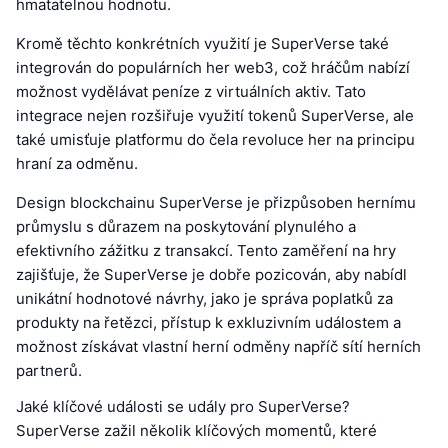
hmatatelnou hodnotu.
Kromě těchto konkrétních využití je SuperVerse také
integrován do populárních her web3, což hráčům nabízí
možnost vydělávat peníze z virtuálních aktiv. Tato
integrace nejen rozšiřuje využití tokenů SuperVerse, ale
také umisťuje platformu do čela revoluce her na principu
hraní za odměnu.
Design blockchainu SuperVerse je přizpůsoben hernímu
průmyslu s důrazem na poskytování plynulého a
efektivního zážitku z transakcí. Tento zaměření na hry
zajišťuje, že SuperVerse je dobře pozicován, aby nabídl
unikátní hodnotové návrhy, jako je správa poplatků za
produkty na řetězci, přístup k exkluzivním událostem a
možnost získávat vlastní herní odměny napříč sítí herních
partnerů.
Jaké klíčové události se udály pro SuperVerse?
SuperVerse zažil několik klíčových momentů, které