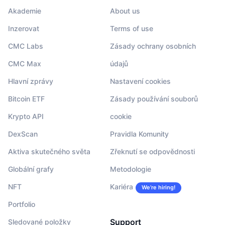
Akademie
About us
Inzerovat
Terms of use
CMC Labs
Zásady ochrany osobních
CMC Max
údajů
Hlavní zprávy
Nastavení cookies
Bitcoin ETF
Zásady používání souborů
Krypto API
cookie
DexScan
Pravidla Komunity
Aktiva skutečného světa
Zřeknutí se odpovědnosti
Globální grafy
Metodologie
NFT
Kariéra
We’re hiring!
Portfolio
Support
Sledované položky