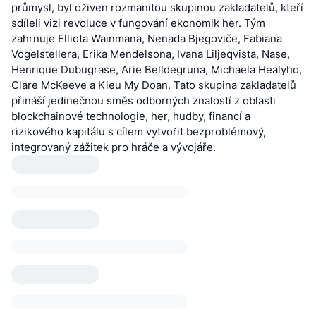
průmysl, byl oživen rozmanitou skupinou zakladatelů, kteří
sdíleli vizi revoluce v fungování ekonomik her. Tým
zahrnuje Elliota Wainmana, Nenada Bjegoviče, Fabiana
Vogelstellera, Erika Mendelsona, Ivana Liljeqvista, Nase,
Henrique Dubugrase, Arie Belldegruna, Michaela Healyho,
Clare McKeeve a Kieu My Doan. Tato skupina zakladatelů
přináší jedinečnou směs odborných znalostí z oblasti
blockchainové technologie, her, hudby, financí a
rizikového kapitálu s cílem vytvořit bezproblémový,
integrovaný zážitek pro hráče a vývojáře.