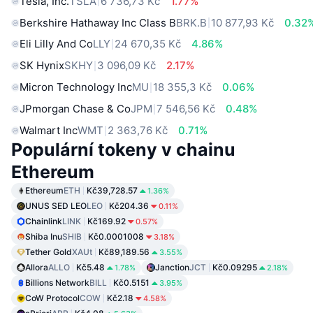
Tesla, Inc.
TSLA
6 736,73 Kč
1.77%
Berkshire Hathaway Inc Class B
BRK.B
10 877,93 Kč
0.32
Eli Lilly And Co
LLY
24 670,35 Kč
4.86%
SK Hynix
SKHY
3 096,09 Kč
2.17%
Micron Technology Inc
MU
18 355,3 Kč
0.06%
JPmorgan Chase & Co
JPM
7 546,56 Kč
0.48%
Walmart Inc
WMT
2 363,76 Kč
0.71%
Populární tokeny v chainu
Ethereum
Ethereum
ETH
Kč39,728.57
1.36%
UNUS SED LEO
LEO
Kč204.36
0.11%
Chainlink
LINK
Kč169.92
0.57%
Shiba Inu
SHIB
Kč0.0001008
3.18%
Tether Gold
XAUt
Kč89,189.56
3.55%
Allora
ALLO
Kč5.48
Janction
JCT
Kč0.09295
1.78%
2.18%
Billions Network
BILL
Kč0.5151
3.95%
CoW Protocol
COW
Kč2.18
4.58%