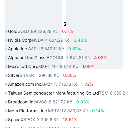
Populární aktiva z reálného světa
Gold
GOLD
89 328,28 Kč
0.11%
Nvidia Corp
NVDA
4 624,29 Kč
3.43%
Apple Inc.
AAPL
6 549,12 Kč
0.52%
Alphabet Inc Class A
GOOGL
7 642,81 Kč
4.03%
Microsoft Corp
MSFT
10 180,44 Kč
1.09%
Silver
SILVER
1 296,88 Kč
0.38%
Amazon.com Inc
AMZN
5 716,18 Kč
1.72%
Taiwan Semiconductor Manufacturing Co Ltd
TSM
8 659,2 
Broadcom Inc
AVGO
8 821,72 Kč
0.03%
Meta Platforms, Inc.
META
12 389,87 Kč
0.14%
SpaceX
SPCX
2 305,6 Kč
13.61%