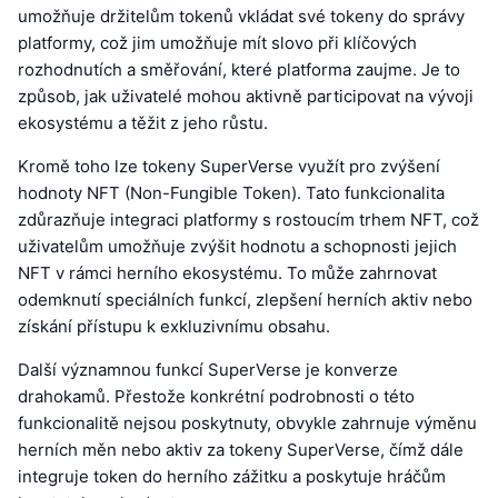
umožňuje držitelům tokenů vkládat své tokeny do správy
platformy, což jim umožňuje mít slovo při klíčových
rozhodnutích a směřování, které platforma zaujme. Je to
způsob, jak uživatelé mohou aktivně participovat na vývoji
ekosystému a těžit z jeho růstu.
Kromě toho lze tokeny SuperVerse využít pro zvýšení
hodnoty NFT (Non-Fungible Token). Tato funkcionalita
zdůrazňuje integraci platformy s rostoucím trhem NFT, což
uživatelům umožňuje zvýšit hodnotu a schopnosti jejich
NFT v rámci herního ekosystému. To může zahrnovat
odemknutí speciálních funkcí, zlepšení herních aktiv nebo
získání přístupu k exkluzivnímu obsahu.
Další významnou funkcí SuperVerse je konverze
drahokamů. Přestože konkrétní podrobnosti o této
funkcionalitě nejsou poskytnuty, obvykle zahrnuje výměnu
herních měn nebo aktiv za tokeny SuperVerse, čímž dále
integruje token do herního zážitku a poskytuje hráčům