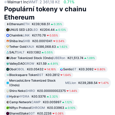
Walmart Inc
WMT
2 361,18 Kč
0.71%
Populární tokeny v chainu
Ethereum
Ethereum
ETH
Kč39,168.51
0.35%
UNUS SED LEO
LEO
Kč204.44
0.13%
Chainlink
LINK
Kč170.78
0.55%
Shiba Inu
SHIB
Kč0.0001041
0.54%
Tether Gold
XAUt
Kč86,068.63
1.62%
SALT
SALT
Kč0.1382
0.55%
Uber Tokenized Stock (Ondo)
UBERon
Kč1,513.74
1.09%
ValleyDAO
GROW
Kč1.59
4.91%
Obol
OBOL
Kč0.05432
Sentio
ST
Kč0.3092
14.16%
0.80%
Blocksquare Token
BST
Kč0.2812
1.64%
MercadoLibre Tokenized Stock
MELIon
Kč39,288.54
1.47%
(Ondo)
Shiro Neko
SHIRO
Kč0.00000002375
1.44%
Hydra
HYDRA
Kč0.5376
2.32%
Camp Network
CAMP
Kč0.005997
1.12%
Niftyx Protocol
SHROOM
Kč0.03963
0.10%
SharedStake
SGT
Kč0.2238
0.08%