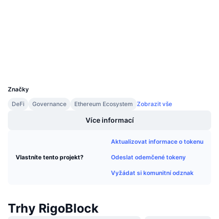
Kontrakty
Připravované prodeje
Sazby financování
Učte se a vydělávejte
3.5
Hodnocení (CertiK)
etherscan.io
Explorers
Kalendáře
Wallets
Kalendář ICO
UCID
4927
Značky
Kalendář událostí
DeFi
Governance
Ethereum Ecosystem
Zobrazit vše
Více informací
Aktualizovat informace o tokenu
Odeslat odemčené tokeny
Vlastníte tento projekt?
Vyžádat si komunitní odznak
Trhy RigoBlock