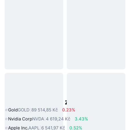
Populární aktiva z reálného světa
Gold
GOLD
89 514,85 Kč
0.23%
Nvidia Corp
NVDA
4 619,24 Kč
3.43%
Apple Inc.
AAPL
6 541,97 Kč
0.52%