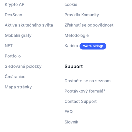
Krypto API
cookie
DexScan
Pravidla Komunity
Aktiva skutečného světa
Zřeknutí se odpovědnosti
Globální grafy
Metodologie
NFT
Kariéra
We’re hiring!
Portfolio
Support
Sledované položky
Čmáranice
Dostaňte se na seznam
Mapa stránky
Poptávkový formulář
Contact Support
FAQ
Slovník