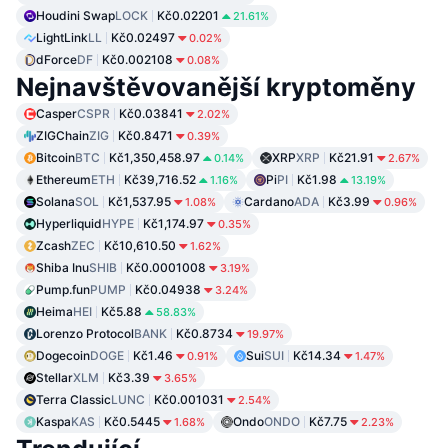
Houdini Swap
LOCK
Kč0.02201
21.61%
LightLink
LL
Kč0.02497
0.02%
dForce
DF
Kč0.002108
0.08%
Nejnavštěvovanější kryptoměny
Casper
CSPR
Kč0.03841
2.02%
ZIGChain
ZIG
Kč0.8471
0.39%
Bitcoin
BTC
Kč1,350,458.97
XRP
XRP
Kč21.91
0.14%
2.67%
Ethereum
ETH
Kč39,716.52
Pi
PI
Kč1.98
1.16%
13.19%
Solana
SOL
Kč1,537.95
Cardano
ADA
Kč3.99
1.08%
0.96%
Hyperliquid
HYPE
Kč1,174.97
0.35%
Zcash
ZEC
Kč10,610.50
1.62%
Shiba Inu
SHIB
Kč0.0001008
3.19%
Pump.fun
PUMP
Kč0.04938
3.24%
Heima
HEI
Kč5.88
58.83%
Lorenzo Protocol
BANK
Kč0.8734
19.97%
Dogecoin
DOGE
Kč1.46
Sui
SUI
Kč14.34
0.91%
1.47%
Stellar
XLM
Kč3.39
3.65%
Terra Classic
LUNC
Kč0.001031
2.54%
Kaspa
KAS
Kč0.5445
Ondo
ONDO
Kč7.75
1.68%
2.23%