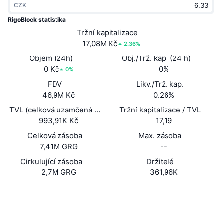
CZK
Trendující
Kryptoměnové ETF
Naučte se
CMC MCP
RigoBlock statistika
Nové
Tržní kapitalizace
Bitcoin ETF
x402
Zprávy
17,08M Kč
2.36%
Krypto
Ethereum ETF
Objem (24h)
Obj./Trž. kap. (24 h)
Akademie
0 Kč
0%
0%
Politika
FDV
Likv./Trž. kap.
Technická analýza
Prozkoumat
46,9M Kč
0.26%
Sporty
TVL (celková uzamčená hodnota)
Tržní kapitalizace / TVL
RSI
Videa
993,91K Kč
17,19
Finance
MACD
Celková zásoba
Max. zásoba
Slovník
7,41M GRG
--
Technologie
Cirkulující zásoba
Držitelé
Deriváty
Kampaně
2,7M GRG
361,96K
NFT
Přehled
Webová stránka
Airdrops
Website
Whitepaper
Sociální média
Celkové NFT statistiky
Likvidace
Diamantové odměny
0x4fbb...9bc964