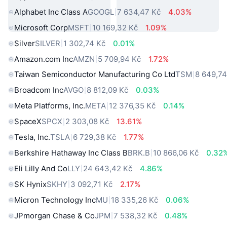
Alphabet Inc Class A
GOOGL
7 634,47 Kč
4.03%
Microsoft Corp
MSFT
10 169,32 Kč
1.09%
Silver
SILVER
1 302,74 Kč
0.01%
Amazon.com Inc
AMZN
5 709,94 Kč
1.72%
Taiwan Semiconductor Manufacturing Co Ltd
TSM
8 649,74
Broadcom Inc
AVGO
8 812,09 Kč
0.03%
Meta Platforms, Inc.
META
12 376,35 Kč
0.14%
SpaceX
SPCX
2 303,08 Kč
13.61%
Tesla, Inc.
TSLA
6 729,38 Kč
1.77%
Berkshire Hathaway Inc Class B
BRK.B
10 866,06 Kč
0.32
Eli Lilly And Co
LLY
24 643,42 Kč
4.86%
SK Hynix
SKHY
3 092,71 Kč
2.17%
Micron Technology Inc
MU
18 335,26 Kč
0.06%
JPmorgan Chase & Co
JPM
7 538,32 Kč
0.48%