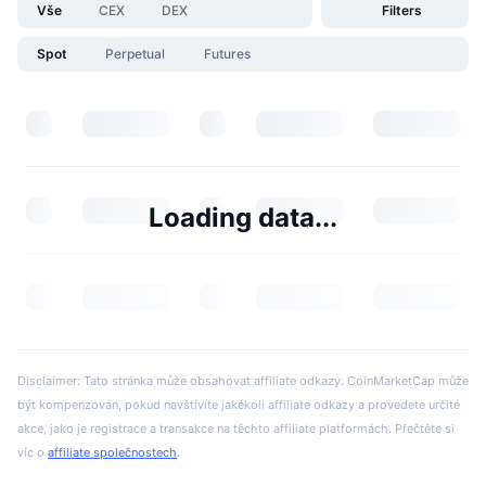
Vše
CEX
DEX
Filters
Spot
Perpetual
Futures
Loading data...
Disclaimer: Tato stránka může obsahovat affiliate odkazy. CoinMarketCap může
být kompenzován, pokud navštívíte jakékoli affiliate odkazy a provedete určité
akce, jako je registrace a transakce na těchto affiliate platformách. Přečtěte si
víc o
affiliate společnostech
.