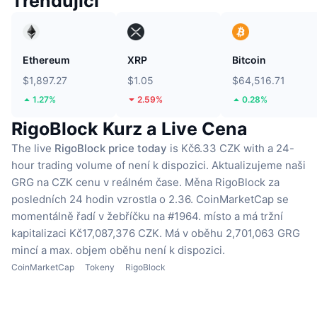
Trendující
Ethereum
XRP
Bitcoin
$1,897.27
$1.05
$64,516.71
1.27%
2.59%
0.28%
RigoBlock Kurz a Live Cena
The live
RigoBlock price today
is Kč6.33 CZK with a 24-
hour trading volume of není k dispozici.
Aktualizujeme naši
GRG na CZK cenu v reálném čase.
Měna RigoBlock za
posledních 24 hodin vzrostla o 2.36.
CoinMarketCap se
momentálně řadí v žebříčku na #1964. místo a má tržní
kapitalizaci Kč17,087,376 CZK.
Má v oběhu 2,701,063 GRG
mincí
a max. objem oběhu není k dispozici.
CoinMarketCap
Tokeny
RigoBlock