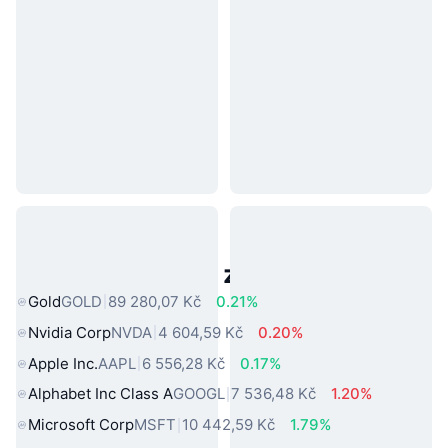
Populární aktiva z reálného světa
Gold
GOLD
89 280,07 Kč
0.21%
Nvidia Corp
NVDA
4 604,59 Kč
0.20%
Apple Inc.
AAPL
6 556,28 Kč
0.17%
Alphabet Inc Class A
GOOGL
7 536,48 Kč
1.20%
Microsoft Corp
MSFT
10 442,59 Kč
1.79%