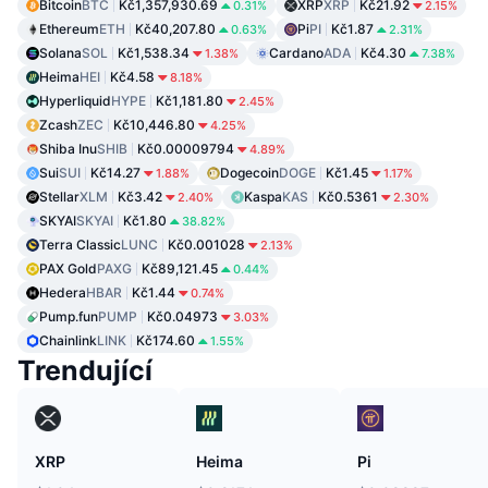
Bitcoin
BTC
Kč1,357,930.69
XRP
XRP
Kč21.92
0.31%
2.15%
Ethereum
ETH
Kč40,207.80
Pi
PI
Kč1.87
0.63%
2.31%
Solana
SOL
Kč1,538.34
Cardano
ADA
Kč4.30
1.38%
7.38%
Heima
HEI
Kč4.58
8.18%
Hyperliquid
HYPE
Kč1,181.80
2.45%
Zcash
ZEC
Kč10,446.80
4.25%
Shiba Inu
SHIB
Kč0.00009794
4.89%
Sui
SUI
Kč14.27
Dogecoin
DOGE
Kč1.45
1.88%
1.17%
Stellar
XLM
Kč3.42
Kaspa
KAS
Kč0.5361
2.40%
2.30%
SKYAI
SKYAI
Kč1.80
38.82%
Terra Classic
LUNC
Kč0.001028
2.13%
PAX Gold
PAXG
Kč89,121.45
0.44%
Hedera
HBAR
Kč1.44
0.74%
Pump.fun
PUMP
Kč0.04973
3.03%
Chainlink
LINK
Kč174.60
1.55%
Trendující
XRP
Heima
Pi