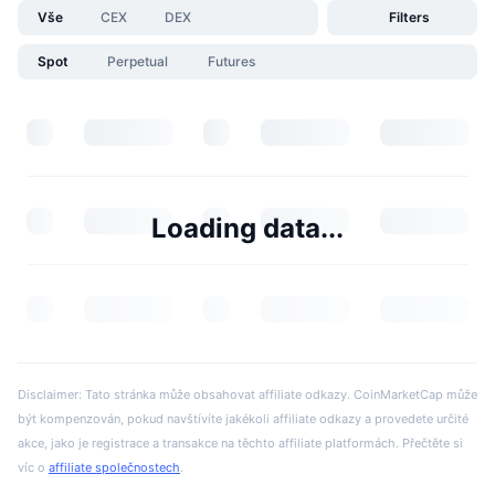
Vše
CEX
DEX
Filters
Spot
Perpetual
Futures
Loading data...
Disclaimer: Tato stránka může obsahovat affiliate odkazy. CoinMarketCap může
být kompenzován, pokud navštívíte jakékoli affiliate odkazy a provedete určité
akce, jako je registrace a transakce na těchto affiliate platformách. Přečtěte si
víc o
affiliate společnostech
.