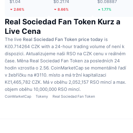
$1.04
$0.2174
$0.08887
2.66%
8.66%
1.77%
Real Sociedad Fan Token Kurz a
Live Cena
The live
Real Sociedad Fan Token price today
is
Kč0.714264 CZK with a 24-hour trading volume of není k
dispozici.
Aktualizujeme naši RSO na CZK cenu v reálném
čase.
Měna Real Sociedad Fan Token za posledních 24
hodin vzrostla o 2.56.
CoinMarketCap se momentálně řadí
v žebříčku na #3110. místo a má tržní kapitalizaci
Kč1,465,782 CZK.
Má v oběhu 2,052,157 RSO mincí
a max.
objem oběhu 10,000,000 RSO mincí.
CoinMarketCap
Tokeny
Real Sociedad Fan Token