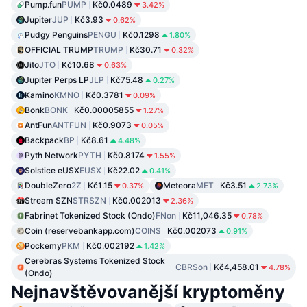
Pump.fun
PUMP
Kč0.0489
3.42%
Jupiter
JUP
Kč3.93
0.62%
Pudgy Penguins
PENGU
Kč0.1298
1.80%
OFFICIAL TRUMP
TRUMP
Kč30.71
0.32%
Jito
JTO
Kč10.68
0.63%
Jupiter Perps LP
JLP
Kč75.48
0.27%
Kamino
KMNO
Kč0.3781
0.09%
Bonk
BONK
Kč0.00005855
1.27%
AntFun
ANTFUN
Kč0.9073
0.05%
Backpack
BP
Kč8.61
4.48%
Pyth Network
PYTH
Kč0.8174
1.55%
Solstice eUSX
EUSX
Kč22.02
0.41%
DoubleZero
2Z
Kč1.15
Meteora
MET
Kč3.51
0.37%
2.73%
Stream SZN
STRSZN
Kč0.002013
2.36%
Fabrinet Tokenized Stock (Ondo)
FNon
Kč11,046.35
0.78%
Coin (reservebankapp.com)
COINS
Kč0.002073
0.91%
Pockemy
PKM
Kč0.002192
1.42%
Cerebras Systems Tokenized Stock
CBRSon
Kč4,458.01
4.78%
(Ondo)
Nejnavštěvovanější kryptoměny