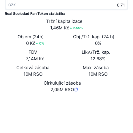
Trendující
CZK
Kryptoměnové ETF
Naučte se
CMC MCP
Real Sociedad Fan Token statistika
Nové
Bitcoin ETF
Tržní kapitalizace
x402
Zprávy
1,46M Kč
2.55%
Krypto
Ethereum ETF
Objem (24h)
Obj./Trž. kap. (24 h)
Akademie
0 Kč
0%
0%
Politika
Technická analýza
FDV
Likv./Trž. kap.
Prozkoumat
7,14M Kč
12.68%
Sporty
RSI
Videa
Celková zásoba
Max. zásoba
10M RSO
10M RSO
Finance
MACD
Slovník
Cirkulující zásoba
2,05M RSO
Technologie
Deriváty
Kampaně
Webová stránka
Website
Whitepaper
NFT
Sociální média
Přehled
Airdrops
Celkové NFT statistiky
EFiyTr...UxutNQ
Likvidace
Kontrakty
Diamantové odměny