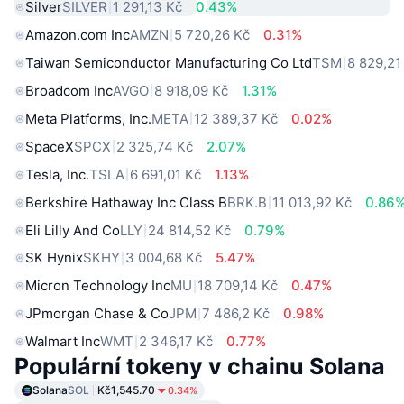
Silver
SILVER
1 291,13 Kč
0.43%
Amazon.com Inc
AMZN
5 720,26 Kč
0.31%
Taiwan Semiconductor Manufacturing Co Ltd
TSM
8 829,21
Broadcom Inc
AVGO
8 918,09 Kč
1.31%
Meta Platforms, Inc.
META
12 389,37 Kč
0.02%
SpaceX
SPCX
2 325,74 Kč
2.07%
Tesla, Inc.
TSLA
6 691,01 Kč
1.13%
Berkshire Hathaway Inc Class B
BRK.B
11 013,92 Kč
0.86
Eli Lilly And Co
LLY
24 814,52 Kč
0.79%
SK Hynix
SKHY
3 004,68 Kč
5.47%
Micron Technology Inc
MU
18 709,14 Kč
0.47%
JPmorgan Chase & Co
JPM
7 486,2 Kč
0.98%
Walmart Inc
WMT
2 346,17 Kč
0.77%
Populární tokeny v chainu Solana
Solana
SOL
Kč1,545.70
0.34%