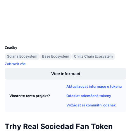
Připravované prodeje
chiliscan.com
Sazby financování
Učte se a vydělávejte
Explorers
Wallets
Kalendáře
UCID
23411
Kalendář ICO
Značky
Kalendář událostí
Solana Ecosystem
Base Ecosystem
Chiliz Chain Ecosystem
Zobrazit vše
Více informací
Aktualizovat informace o tokenu
Odeslat odemčené tokeny
Vlastníte tento projekt?
Vyžádat si komunitní odznak
Trhy Real Sociedad Fan Token