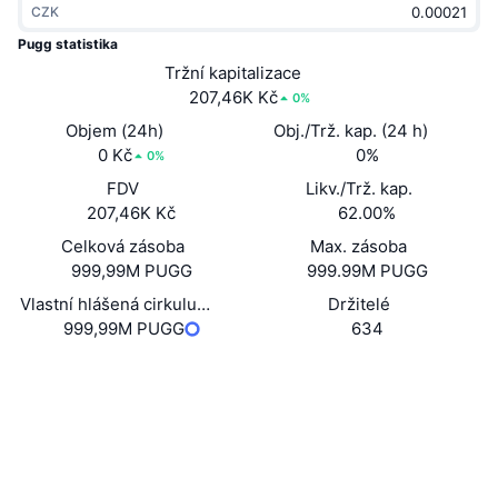
CZK
Trendující
Kryptoměnové ETF
Naučte se
CMC MCP
Pugg statistika
Nové
Tržní kapitalizace
Bitcoin ETF
x402
Zprávy
207,46K Kč
0%
Krypto
Ethereum ETF
Objem (24h)
Obj./Trž. kap. (24 h)
Akademie
0 Kč
0%
0%
Politika
FDV
Likv./Trž. kap.
Technická analýza
Prozkoumat
207,46K Kč
62.00%
Sporty
Celková zásoba
Max. zásoba
RSI
Videa
999,99M PUGG
999.99M PUGG
Finance
MACD
Vlastní hlášená cirkulující zásoba
Držitelé
Slovník
999,99M PUGG
634
Technologie
Webová stránka
Website
Deriváty
Kampaně
Sociální média
NFT
Přehled
Kontrakty
H4zej4...82kmuE
Airdrops
Explorers
solscan.io
Celkové NFT statistiky
Likvidace
Diamantové odměny
Wallets