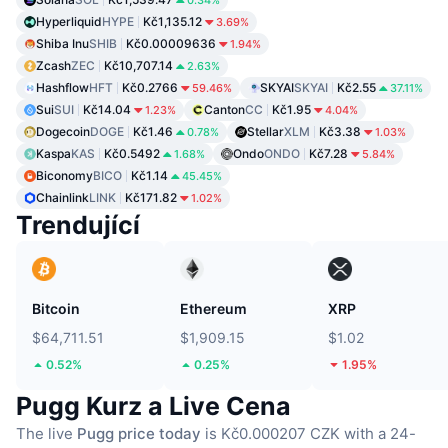
Hyperliquid
HYPE
Kč1,135.12
3.69%
Shiba Inu
SHIB
Kč0.00009636
1.94%
Zcash
ZEC
Kč10,707.14
2.63%
Hashflow
HFT
Kč0.2766
SKYAI
SKYAI
Kč2.55
59.46%
37.11%
Sui
SUI
Kč14.04
Canton
CC
Kč1.95
1.23%
4.04%
Dogecoin
DOGE
Kč1.46
Stellar
XLM
Kč3.38
0.78%
1.03%
Kaspa
KAS
Kč0.5492
Ondo
ONDO
Kč7.28
1.68%
5.84%
Biconomy
BICO
Kč1.14
45.45%
Chainlink
LINK
Kč171.82
1.02%
Trendující
Bitcoin
Ethereum
XRP
$64,711.51
$1,909.15
$1.02
0.52%
0.25%
1.95%
Pugg Kurz a Live Cena
The live
Pugg price today
is Kč0.000207 CZK with a 24-