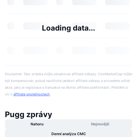
Loading data...
Disclaimer: Tato stránka může obsahovat affiliate odkazy. CoinMarketCap může
být kompenzován, pokud navštívíte jakékoli affiliate odkazy a provedete určité
akce, jako je registrace a transakce na těchto affiliate platformách. Přečtěte si
víc o
affiliate společnostech
.
Pugg zprávy
Nahoru
Nejnovější
Denní analýza CMC