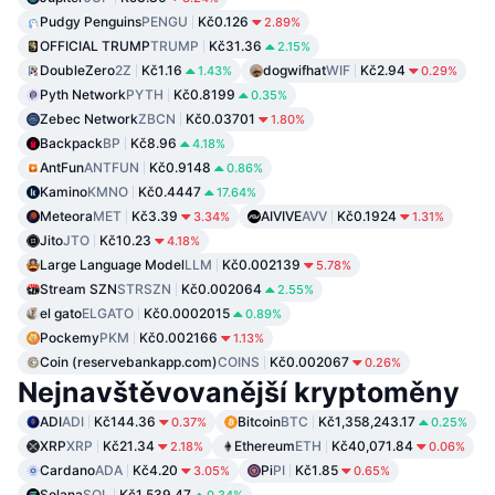
Pudgy Penguins
PENGU
Kč0.126
2.89%
OFFICIAL TRUMP
TRUMP
Kč31.36
2.15%
DoubleZero
2Z
Kč1.16
dogwifhat
WIF
Kč2.94
1.43%
0.29%
Pyth Network
PYTH
Kč0.8199
0.35%
Zebec Network
ZBCN
Kč0.03701
1.80%
Backpack
BP
Kč8.96
4.18%
AntFun
ANTFUN
Kč0.9148
0.86%
Kamino
KMNO
Kč0.4447
17.64%
Meteora
MET
Kč3.39
AIVIVE
AVV
Kč0.1924
3.34%
1.31%
Jito
JTO
Kč10.23
4.18%
Large Language Model
LLM
Kč0.002139
5.78%
Stream SZN
STRSZN
Kč0.002064
2.55%
el gato
ELGATO
Kč0.0002015
0.89%
Pockemy
PKM
Kč0.002166
1.13%
Coin (reservebankapp.com)
COINS
Kč0.002067
0.26%
Nejnavštěvovanější kryptoměny
ADI
ADI
Kč144.36
Bitcoin
BTC
Kč1,358,243.17
0.37%
0.25%
XRP
XRP
Kč21.34
Ethereum
ETH
Kč40,071.84
2.18%
0.06%
Cardano
ADA
Kč4.20
Pi
PI
Kč1.85
3.05%
0.65%
Solana
SOL
Kč1,539.47
0.34%