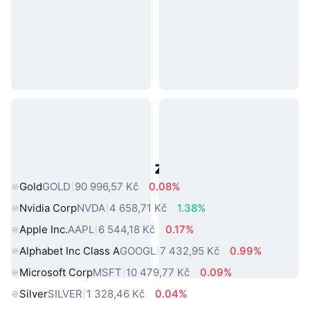
Populární aktiva z reálného světa
Gold
GOLD
90 996,57 Kč
0.08%
Nvidia Corp
NVDA
4 658,71 Kč
1.38%
Apple Inc.
AAPL
6 544,18 Kč
0.17%
Alphabet Inc Class A
GOOGL
7 432,95 Kč
0.99%
Microsoft Corp
MSFT
10 479,77 Kč
0.09%
Silver
SILVER
1 328,46 Kč
0.04%