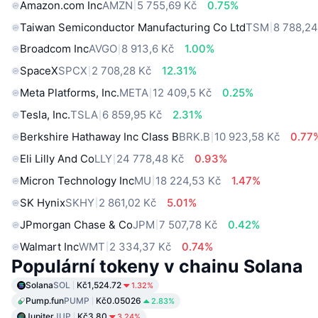
Amazon.com Inc
AMZN
5 755,69 Kč
0.75%
Taiwan Semiconductor Manufacturing Co Ltd
TSM
8 788,24
Broadcom Inc
AVGO
8 913,6 Kč
1.00%
SpaceX
SPCX
2 708,28 Kč
12.31%
Meta Platforms, Inc.
META
12 409,5 Kč
0.25%
Tesla, Inc.
TSLA
6 859,95 Kč
2.31%
Berkshire Hathaway Inc Class B
BRK.B
10 923,58 Kč
0.77
Eli Lilly And Co
LLY
24 778,48 Kč
0.93%
Micron Technology Inc
MU
18 224,53 Kč
1.47%
SK Hynix
SKHY
2 861,02 Kč
5.01%
JPmorgan Chase & Co
JPM
7 507,78 Kč
0.42%
Walmart Inc
WMT
2 334,37 Kč
0.74%
Populární tokeny v chainu Solana
Solana
SOL
Kč1,524.72
1.32%
Pump.fun
PUMP
Kč0.05026
2.83%
Jupiter
JUP
Kč3.80
3.24%