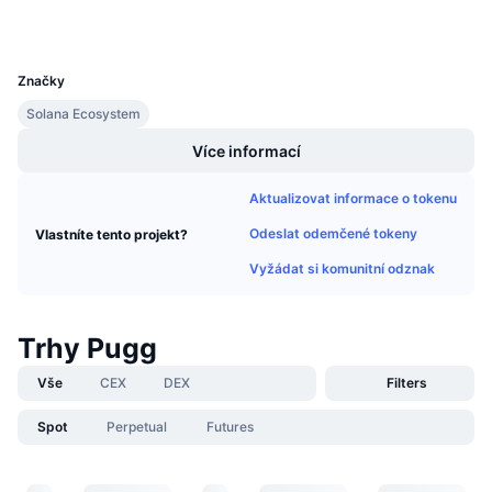
Připravované prodeje
Sazby financování
Učte se a vydělávejte
UCID
36294
Značky
Kalendáře
Solana Ecosystem
Více informací
Kalendář ICO
Aktualizovat informace o tokenu
Kalendář událostí
Odeslat odemčené tokeny
Vlastníte tento projekt?
Vyžádat si komunitní odznak
Trhy Pugg
Vše
CEX
DEX
Filters
Spot
Perpetual
Futures