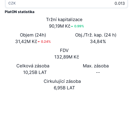
CZK
Trendující
Kryptoměnové ETF
Naučte se
CMC MCP
PlatON statistika
Nové
Tržní kapitalizace
Bitcoin ETF
x402
Zprávy
90,19M Kč
0.99%
Krypto
Ethereum ETF
Objem (24h)
Obj./Trž. kap. (24 h)
Akademie
31,42M Kč
34,84%
0.24%
Politika
FDV
Technická analýza
Prozkoumat
132,89M Kč
Sporty
Celková zásoba
Max. zásoba
RSI
Videa
10,25B LAT
--
Finance
MACD
Cirkulující zásoba
Slovník
6,95B LAT
Technologie
Webová stránka
Website
Whitepaper
Deriváty
Kampaně
Sociální média
NFT
4.1
Přehled
Hodnocení (CertiK)
Airdrops
Audits
Celkové NFT statistiky
Likvidace
Diamantové odměny
Explorers
scan.platon.network