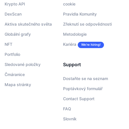
Krypto API
cookie
DexScan
Pravidla Komunity
Aktiva skutečného světa
Zřeknutí se odpovědnosti
Globální grafy
Metodologie
NFT
Kariéra
We’re hiring!
Portfolio
Support
Sledované položky
Čmáranice
Dostaňte se na seznam
Mapa stránky
Poptávkový formulář
Contact Support
FAQ
Slovník