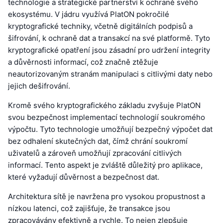
technologie a strategické partnerství k ochraně svého
ekosystému. V jádru využívá PlatON pokročilé
kryptografické techniky, včetně digitálních podpisů a
šifrování, k ochraně dat a transakcí na své platformě. Tyto
kryptografické opatření jsou zásadní pro udržení integrity
a důvěrnosti informací, což značně ztěžuje
neautorizovaným stranám manipulaci s citlivými daty nebo
jejich dešifrování.
Kromě svého kryptografického základu zvyšuje PlatON
svou bezpečnost implementací technologií soukromého
výpočtu. Tyto technologie umožňují bezpečný výpočet dat
bez odhalení skutečných dat, čímž chrání soukromí
uživatelů a zároveň umožňují zpracování citlivých
informací. Tento aspekt je zvláště důležitý pro aplikace,
které vyžadují důvěrnost a bezpečnost dat.
Architektura sítě je navržena pro vysokou propustnost a
nízkou latenci, což zajišťuje, že transakce jsou
zpracovávány efektivně a rychle. To nejen zlepšuje