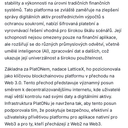
stability a výkonnosti na úrovni tradičních finančních
systémů. Tato platforma se zvláště zaměřuje na zlepšení
správy digitálních aktiv prostřednictvím výpočtů s
ochranou soukromí, nabízí šifrovaná platební a
vyrovnávací řešení vhodná pro širokou škálu scénářů. Její
schopnosti nejsou omezeny pouze na finanční aplikace,
ale rozšiřují se do různých průmyslových odvětví, včetně
umělé inteligence (AI), zpracování dat a dalších, což
ukazuje její univerzálnost a širokou použitelnost.
Základna za PlatONem, nadace LatticeX, ho pozicionovala
jako klíčovou blockchainovou platformu v přechodu na
Web 3.0. Tento přechod představuje významný posun
směrem k decentralizovanějšímu internetu, kde uživatelé
mají větší kontrolu nad svými daty a digitálními aktivy.
Infrastruktura PlatONu je navržena tak, aby tento posun
podporovala tím, že poskytuje bezpečnou, efektivní a
uživatelsky přívětivou platformu pro aplikace nativní pro
Web3 a pro ty, kteří přecházejí z Web2 na Web3.