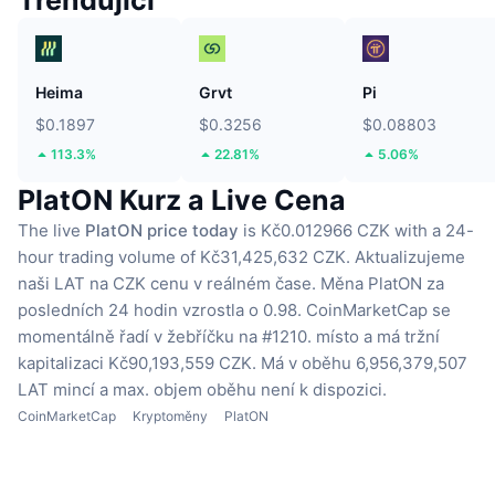
Heima
Grvt
Pi
$0.1897
$0.3256
$0.08803
113.3%
22.81%
5.06%
PlatON Kurz a Live Cena
The live
PlatON price today
is Kč0.012966 CZK with a 24-
hour trading volume of Kč31,425,632 CZK.
Aktualizujeme
naši LAT na CZK cenu v reálném čase.
Měna PlatON za
posledních 24 hodin vzrostla o 0.98.
CoinMarketCap se
momentálně řadí v žebříčku na #1210. místo a má tržní
kapitalizaci Kč90,193,559 CZK.
Má v oběhu 6,956,379,507
LAT mincí
a max. objem oběhu není k dispozici.
CoinMarketCap
Kryptoměny
PlatON