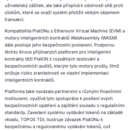
uživatelský zážitek, ale také přispívá k odolnosti sítě proti
útokům, které se snaží systém přetížit velkým objemem
transakcí.
Kompatibilita PlatONu s Ethereum Virtual Machine (EVM) a
motory inteligentních kontraktů WebAssembly (WASM)
dále posiluje jeho bezpečnostní postavení. Podporou
těchto široce přijímaných platforem pro inteligentní
kontrakty těží PlatON z rozsáhlých testování a
bezpečnostních auditů, kterým tyto motory prošly, čímž
snižuje riziko zranitelností ve vlastní implementaci
inteligentních kontraktů.
Platforma také navázala partnerství s různými finančními
institucemi, využívá tyto spolupráce k posílení svých
bezpečnostních opatření a zajištění souladu s regulačními
standardy. Zavedení systému vydávání tokenů na základě
vkladu, TOPOS TDI, ilustruje závazek PlatONu k
bezpečnému a regulovanému vydávání tokenů, což