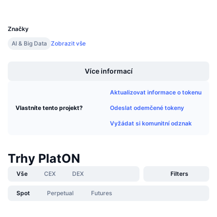
Připravované prodeje
UCID
Sazby financování
9720
Učte se a vydělávejte
Značky
AI & Big Data
Zobrazit vše
Kalendáře
Boost
Kalendář ICO
Více informací
Kalendář událostí
Aktualizovat informace o tokenu
Odeslat odemčené tokeny
Vlastníte tento projekt?
Vyžádat si komunitní odznak
Trhy PlatON
Vše
CEX
DEX
Filters
Spot
Perpetual
Futures