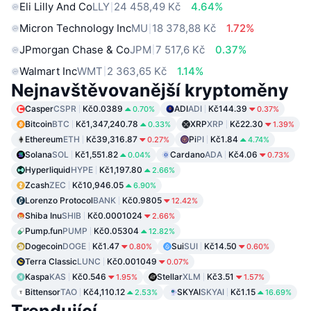
Eli Lilly And Co
LLY
24 458,49 Kč
4.64%
Micron Technology Inc
MU
18 378,88 Kč
1.72%
JPmorgan Chase & Co
JPM
7 517,6 Kč
0.37%
Walmart Inc
WMT
2 363,65 Kč
1.14%
Nejnavštěvovanější kryptoměny
Casper
CSPR
Kč0.0389
ADI
ADI
Kč144.39
0.70%
0.37%
Bitcoin
BTC
Kč1,347,240.78
XRP
XRP
Kč22.30
0.33%
1.39%
Ethereum
ETH
Kč39,316.87
Pi
PI
Kč1.84
0.27%
4.74%
Solana
SOL
Kč1,551.82
Cardano
ADA
Kč4.06
0.04%
0.73%
Hyperliquid
HYPE
Kč1,197.80
2.66%
Zcash
ZEC
Kč10,946.05
6.90%
Lorenzo Protocol
BANK
Kč0.9805
12.42%
Shiba Inu
SHIB
Kč0.0001024
2.66%
Pump.fun
PUMP
Kč0.05304
12.82%
Dogecoin
DOGE
Kč1.47
Sui
SUI
Kč14.50
0.80%
0.60%
Terra Classic
LUNC
Kč0.001049
0.07%
Kaspa
KAS
Kč0.546
Stellar
XLM
Kč3.51
1.95%
1.57%
Bittensor
TAO
Kč4,110.12
SKYAI
SKYAI
Kč1.15
2.53%
16.69%
Trendující