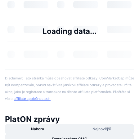
Loading data...
Disclaimer: Tato stránka může obsahovat affiliate odkazy. CoinMarketCap může
být kompenzován, pokud navštívíte jakékoli affiliate odkazy a provedete určité
akce, jako je registrace a transakce na těchto affiliate platformách. Přečtěte si
víc o
affiliate společnostech
.
PlatON zprávy
Nahoru
Nejnovější
Denní analýza CMC