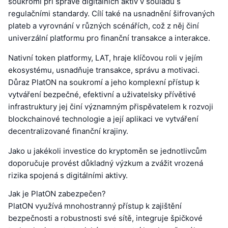
soukromí při správě digitálních aktiv v souladu s
regulačními standardy. Cílí také na usnadnění šifrovaných
plateb a vyrovnání v různých scénářích, což z něj činí
univerzální platformu pro finanční transakce a interakce.
Nativní token platformy, LAT, hraje klíčovou roli v jejím
ekosystému, usnadňuje transakce, správu a motivaci.
Důraz PlatON na soukromí a jeho komplexní přístup k
vytváření bezpečné, efektivní a uživatelsky přívětivé
infrastruktury jej činí významným přispěvatelem k rozvoji
blockchainové technologie a její aplikaci ve vytváření
decentralizované finanční krajiny.
Jako u jakékoli investice do kryptoměn se jednotlivcům
doporučuje provést důkladný výzkum a zvážit vrozená
rizika spojená s digitálními aktivy.
Jak je PlatON zabezpečen?
PlatON využívá mnohostranný přístup k zajištění
bezpečnosti a robustnosti své sítě, integruje špičkové