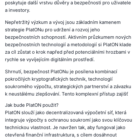
poskytuje další vrstvu důvěry a bezpečnosti pro uživatele
a investory.
Nepřetržitý výzkum a vývoj jsou základním kamenem
strategie PlatONu pro udržení a rozvoj jeho
bezpečnostních schopností. Aktivním průzkumem nových
bezpečnostních technologií a metodologií si PlatON klade
za cíl zůstat o krok napřed před potenciálními hrozbami v
rychle se vyvíjejícím digitálním prostředí.
Shrnutí, bezpečnost PlatONu je posílena kombinací
pokročilých kryptografických technik, technologií
soukromého výpočtu, strategických partnerství a závazku
k neustálému zlepšování. Tento komplexní přístup zajišť
Jak bude PlatON použit?
PlatON slouží jako decentralizovaná výpočetní síť, která
integruje výpočty s ochranou soukromí jako svou klíčovou
technickou vlastnost. Je navržen tak, aby fungoval jako
otevřená finanční infrastruktura, s cílem dosáhnout