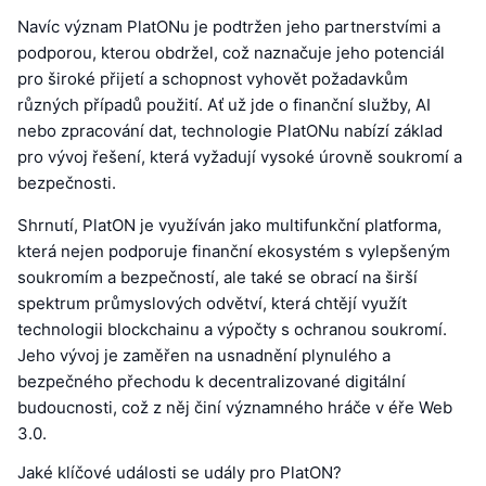
Navíc význam PlatONu je podtržen jeho partnerstvími a
podporou, kterou obdržel, což naznačuje jeho potenciál
pro široké přijetí a schopnost vyhovět požadavkům
různých případů použití. Ať už jde o finanční služby, AI
nebo zpracování dat, technologie PlatONu nabízí základ
pro vývoj řešení, která vyžadují vysoké úrovně soukromí a
bezpečnosti.
Shrnutí, PlatON je využíván jako multifunkční platforma,
která nejen podporuje finanční ekosystém s vylepšeným
soukromím a bezpečností, ale také se obrací na širší
spektrum průmyslových odvětví, která chtějí využít
technologii blockchainu a výpočty s ochranou soukromí.
Jeho vývoj je zaměřen na usnadnění plynulého a
bezpečného přechodu k decentralizované digitální
budoucnosti, což z něj činí významného hráče v éře Web
3.0.
Jaké klíčové události se udály pro PlatON?