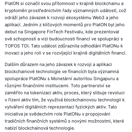
PlatON si označil svou přítomnost v krajině blockchainu a
kryptoměn prostřednictvím řady významných událostí, což
odráží jeho závazek k rozvoji ekosystému Web3 a jeho
aplikací. Jedním z klíčových momentů pro PlatON byl jeho
debut na Singapore FinTech Festivalu, kde prezentoval
své schopnosti a vizi budoucnosti financí ve spolupráci s
TOPOS TDI. Tato událost zdůraznila odhodlání PlatONu k
inovaci a jeho roli v se rozvíjející krajině digitálních financí.
Dalším důrazem na jeho závazek k rozvoji a aplikaci
blockchainové technologie ve financích byla významná
spolupráce PlatONu s Monetární autoritou Singapuru a
různými finančními institucemi. Toto partnerství se
zaměřilo na tokenizaci aktiv, proces, který slibuje revoluci
v řízení aktiv tím, že využívá blockchainovou technologii k
vytváření digitálních reprezentací fyzických aktiv. Tato
iniciativa je svědectvím role PlatONu v propojování
tradičních finančních systémů s novými možnostmi, které
nabízí blockchainová technologie.