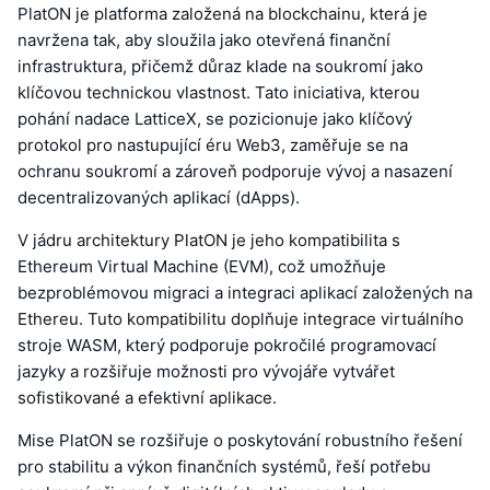
PlatON je platforma založená na blockchainu, která je
navržena tak, aby sloužila jako otevřená finanční
infrastruktura, přičemž důraz klade na soukromí jako
klíčovou technickou vlastnost. Tato iniciativa, kterou
pohání nadace LatticeX, se pozicionuje jako klíčový
protokol pro nastupující éru Web3, zaměřuje se na
ochranu soukromí a zároveň podporuje vývoj a nasazení
decentralizovaných aplikací (dApps).
V jádru architektury PlatON je jeho kompatibilita s
Ethereum Virtual Machine (EVM), což umožňuje
bezproblémovou migraci a integraci aplikací založených na
Ethereu. Tuto kompatibilitu doplňuje integrace virtuálního
stroje WASM, který podporuje pokročilé programovací
jazyky a rozšiřuje možnosti pro vývojáře vytvářet
sofistikované a efektivní aplikace.
Mise PlatON se rozšiřuje o poskytování robustního řešení
pro stabilitu a výkon finančních systémů, řeší potřebu