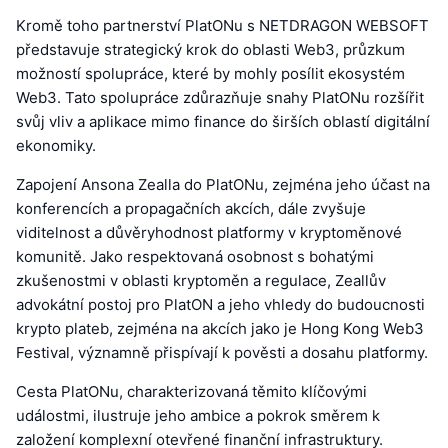
Kromě toho partnerství PlatONu s NETDRAGON WEBSOFT
představuje strategický krok do oblasti Web3, průzkum
možností spolupráce, které by mohly posílit ekosystém
Web3. Tato spolupráce zdůrazňuje snahy PlatONu rozšířit
svůj vliv a aplikace mimo finance do širších oblastí digitální
ekonomiky.
Zapojení Ansona Zealla do PlatONu, zejména jeho účast na
konferencích a propagačních akcích, dále zvyšuje
viditelnost a důvěryhodnost platformy v kryptoměnové
komunitě. Jako respektovaná osobnost s bohatými
zkušenostmi v oblasti kryptoměn a regulace, Zeallův
advokátní postoj pro PlatON a jeho vhledy do budoucnosti
krypto plateb, zejména na akcích jako je Hong Kong Web3
Festival, významně přispívají k pověsti a dosahu platformy.
Cesta PlatONu, charakterizovaná těmito klíčovými
událostmi, ilustruje jeho ambice a pokrok směrem k
založení komplexní otevřené finanční infrastruktury.