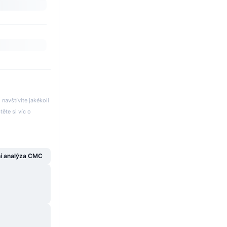
avštívíte jakékoli
těte si víc o
í analýza CMC