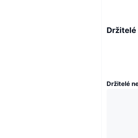
Držitel
Držitelé n