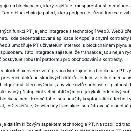
guje na blockchainu, který zajišťuje transparentnost, neměnnos
. Tento blockchain je páteří, která podporuje různé funkce a vý
zných funkcí PT je jeho integrace s technologií Web3. Web3 pře
netu, kde decentralizované aplikace (dApps) a chytré kontrakty h
m Web3 umožňuje PT uživatelům interakci s blockchainem plynule
působem. Tato integrace zajišťuje, že transakce jsou nejen ryc
ž poskytuje robustní platformu pro obchodování s kontrakty.
 v blockchainovém světě prvořadým zájmem a blockchain PT vy
prevenci útoků od škodlivých aktérů. Jedním z těchto mechanis
 algoritmů, které vyžadují, aby více uzlů souhlasilo s platností 
lizovaný přístup činí velmi obtížným pro jakýkoli jednotlivý sub
 blockchainem. Kromě toho jsou použity kryptografické techniky
t, což zajišťuje, že všechny transakce jsou šifrované a odolné 
 je dalším klíčovým aspektem technologie PT. Na rozdíl od trad