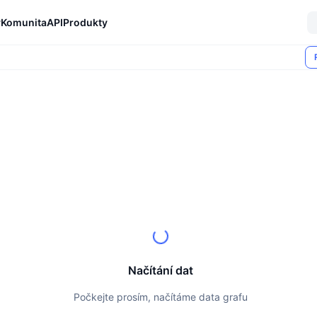
y
Komunita
API
Produkty
Načítání dat
Počkejte prosím, načítáme data grafu