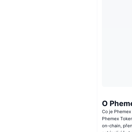
O Phem
Co je Phemex
Phemex Token 
on-chain, pře