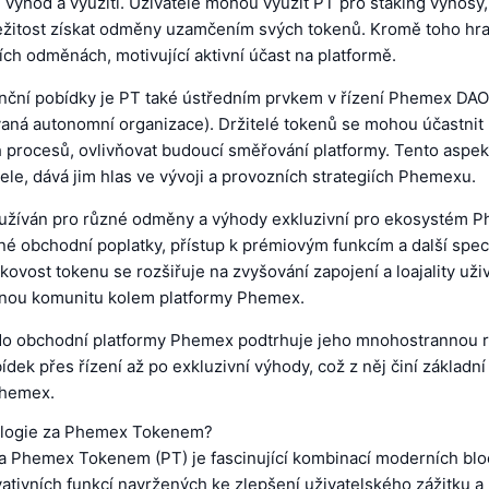
u výhod a využití. Uživatelé mohou využít PT pro staking výnosy,
ležitost získat odměny uzamčením svých tokenů. Kromě toho hra
ích odměnách, motivující aktivní účast na platformě.
anční pobídky je PT také ústředním prvkem v řízení Phemex DAO
vaná autonomní organizace). Držitelé tokenů se mohou účastnit
 procesů, ovlivňovat budoucí směřování platformy. Tento aspekt
tele, dává jim hlas ve vývoji a provozních strategiích Phemexu.
yužíván pro různé odměny a výhody exkluzivní pro ekosystém 
né obchodní poplatky, přístup k prémiovým funkcím a další spec
tkovost tokenu se rozšiřuje na zvyšování zapojení a loajality uživ
ilnou komunitu kolem platformy Phemex.
do obchodní platformy Phemex podtrhuje jeho mnohostrannou ro
ídek přes řízení až po exkluzivní výhody, což z něj činí základn
hemex.
ologie za Phemex Tokenem?
a Phemex Tokenem (PT) je fascinující kombinací moderních bl
vativních funkcí navržených ke zlepšení uživatelského zážitku a