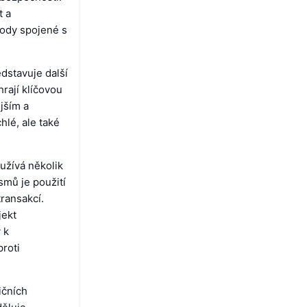
t a
hody spojené s
dstavuje další
rají klíčovou
jším a
hlé, ale také
užívá několik
mů je použití
transakcí.
jekt
 k
proti
ičních