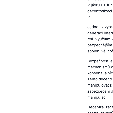
V jádru PT fun
decentralizaci
PT.
Jednou z výra
generaci inter
roli. Využití
bezpečnějším z
spolehlivé, co
Bezpečnost je
mechanismů k 
konsenzuálních
Tento decentra
manipulovat s
zabezpečení da
manipulaci.
Decentralizace