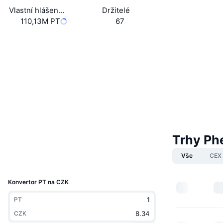
Vlastní hlášená cirkulující zásoba
Držitelé
110,13M PT
67
Boost
Webová stránka
Website
Whitepaper
Sociální média
Kontrakty
0xbbb3...de6e6c
Audits
etherscan.io
Explorers
Trhy Ph
Wallets
Vše
CEX
UCID
28582
Konvertor PT na CZK
PT
CZK