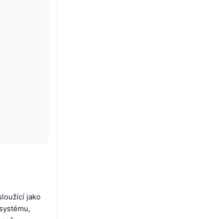
loužící jako
osystému,