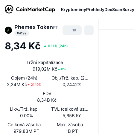
Kryptoměny
Přehledy
DexScan
Burz
Phemex Token
PT
1K
#4192
8,34 Kč
0.11%
(
24h
)
Tržní kapitalizace
919,02M Kč
0%
Objem (24h)
Obj./Trž. kap. (24 h)
2,24M Kč
0,2442%
21.19%
FDV
8,34B Kč
Likv./Trž. kap.
TVL (celková uzamčená hodnota)
0.00%
5,65B Kč
Celková zásoba
Max. zásoba
979,83M PT
1B PT