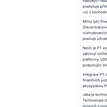
nabízející řad
poskytuje pří
roli v obchodn
Mimo tyto fin
(Decentralizo
rozhodovacích
posiluje uživa
Navíc je PT v
zahrnují sníže
platformy. Uži
podporující s
Integrace PT 
finančních pob
ekosystému P
Jaká je techn
Technologie z
principů a ino