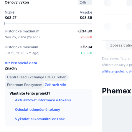
Cenový výkon
24h
Nízké
Vysoké
Kč8.27
Kč8.39
Historické maximum
Kč34.89
Nov 25, 2024
(
2y ago
)
-76.09
%
Zobrazit pln
Historické minimum
Kč7.84
Jun 19, 2026
(
2m ago
)
+
6.39
%
Disclaimer: Tato s
Viz historická data
affiliate odkazy a p
Značky
affiliate společnos
Centralized Exchange (CEX) Token
Ethereum Ecosystem
Zobrazit vše
Phemex 
Vlastníte tento projekt?
Aktualizovat informace o tokenu
Odeslat odemčené tokeny
Vyžádat si komunitní odznak