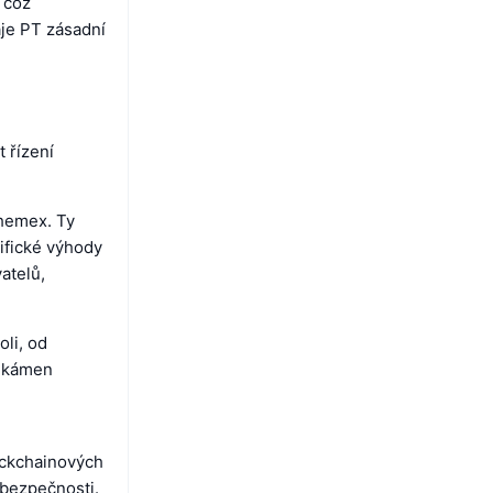
 což
je PT zásadní
 řízení
Phemex. Ty
ifické výhody
atelů,
li, od
í kámen
ockchainových
 bezpečnosti.