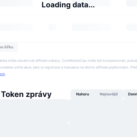
Loading data...
ou šířku
tránka může obsahovat affiliate odkazy. CoinMarketCap může být kompenzován, pokud n
rovedete určité akce, jako je registrace a transakce na těchto affiliate platformách. Přeč
tech
.
Token zprávy
Nahoru
Nejnovější
Denn