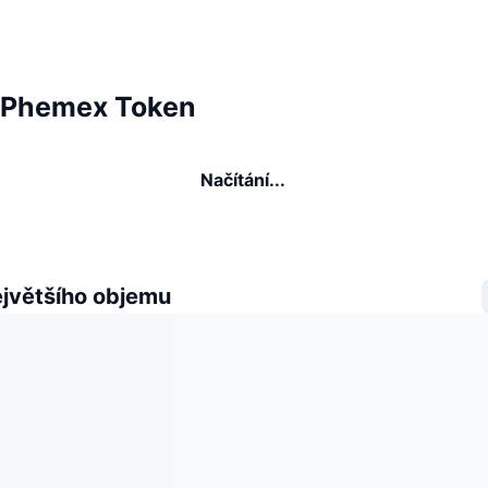
é Phemex Token
Načítání...
ejvětšího objemu