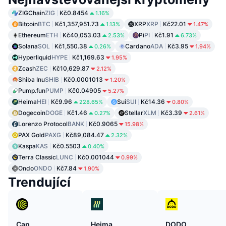
ZIGChain
ZIG
Kč0.8454
1.16%
Bitcoin
BTC
Kč1,357,951.73
XRP
XRP
Kč22.01
1.13%
1.47%
Ethereum
ETH
Kč40,053.03
Pi
PI
Kč1.91
2.53%
6.73%
Solana
SOL
Kč1,550.38
Cardano
ADA
Kč3.95
0.26%
1.94%
Hyperliquid
HYPE
Kč1,169.63
1.95%
Zcash
ZEC
Kč10,629.87
2.12%
Shiba Inu
SHIB
Kč0.0001013
1.20%
Pump.fun
PUMP
Kč0.04905
5.27%
Heima
HEI
Kč9.96
Sui
SUI
Kč14.36
228.65%
0.80%
Dogecoin
DOGE
Kč1.46
Stellar
XLM
Kč3.39
0.27%
2.61%
Lorenzo Protocol
BANK
Kč0.9065
15.98%
PAX Gold
PAXG
Kč89,084.47
2.32%
Kaspa
KAS
Kč0.5503
0.40%
Terra Classic
LUNC
Kč0.001044
0.99%
Ondo
ONDO
Kč7.84
1.90%
Trendující
Cap
Heima
DODO