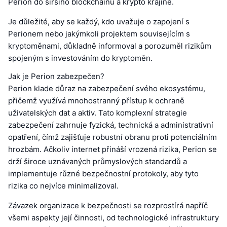
Perion do širšího blockchainu a krypto krajině.
Je důležité, aby se každý, kdo uvažuje o zapojení s
Perionem nebo jakýmkoli projektem souvisejícím s
kryptoměnami, důkladně informoval a porozuměl rizikům
spojeným s investováním do kryptoměn.
Jak je Perion zabezpečen?
Perion klade důraz na zabezpečení svého ekosystému,
přičemž využívá mnohostranný přístup k ochraně
uživatelských dat a aktiv. Tato komplexní strategie
zabezpečení zahrnuje fyzická, technická a administrativní
opatření, čímž zajišťuje robustní obranu proti potenciálním
hrozbám. Ačkoliv internet přináší vrozená rizika, Perion se
drží široce uznávaných průmyslových standardů a
implementuje různé bezpečnostní protokoly, aby tyto
rizika co nejvíce minimalizoval.
Závazek organizace k bezpečnosti se rozprostírá napříč
všemi aspekty její činnosti, od technologické infrastruktury