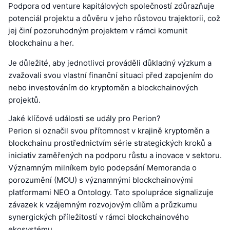
Podpora od venture kapitálových společností zdůrazňuje
potenciál projektu a důvěru v jeho růstovou trajektorii, což
jej činí pozoruhodným projektem v rámci komunit
blockchainu a her.
Je důležité, aby jednotlivci prováděli důkladný výzkum a
zvažovali svou vlastní finanční situaci před zapojením do
nebo investováním do kryptoměn a blockchainových
projektů.
Jaké klíčové události se udály pro Perion?
Perion si označil svou přítomnost v krajině kryptoměn a
blockchainu prostřednictvím série strategických kroků a
iniciativ zaměřených na podporu růstu a inovace v sektoru.
Významným milníkem bylo podepsání Memoranda o
porozumění (MOU) s významnými blockchainovými
platformami NEO a Ontology. Tato spolupráce signalizuje
závazek k vzájemným rozvojovým cílům a průzkumu
synergických příležitostí v rámci blockchainového
ekosystému.