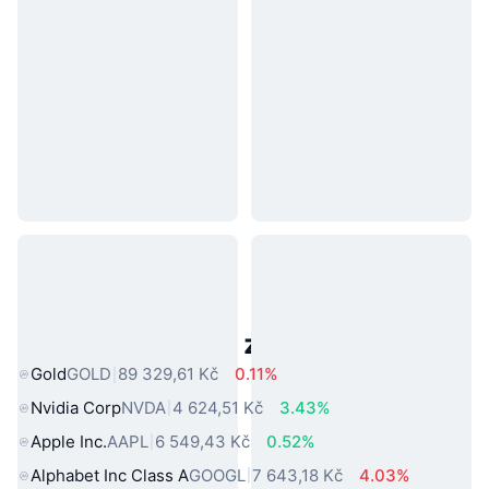
Populární aktiva z reálného světa
Gold
GOLD
89 329,61 Kč
0.11%
Nvidia Corp
NVDA
4 624,51 Kč
3.43%
Apple Inc.
AAPL
6 549,43 Kč
0.52%
Alphabet Inc Class A
GOOGL
7 643,18 Kč
4.03%