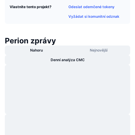
Trendující
Kryptoměnové ETF
Odeslat odemčené tokeny
Vlastníte tento projekt?
Naučte se
CMC MCP
Vyžádat si komunitní odznak
Nové
Bitcoin ETF
x402
Zprávy
Krypto
Ethereum ETF
Perion zprávy
Akademie
Politika
Nahoru
Nejnovější
Technická analýza
Prozkoumat
Denní analýza CMC
Sporty
RSI
Videa
Finance
MACD
Slovník
Technologie
Deriváty
Kampaně
NFT
Přehled
Airdrops
Celkové NFT statistiky
Likvidace
Diamantové odměny