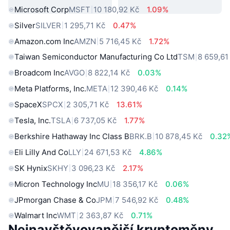
Microsoft Corp
MSFT
10 180,92 Kč
1.09%
Silver
SILVER
1 295,71 Kč
0.47%
Amazon.com Inc
AMZN
5 716,45 Kč
1.72%
Taiwan Semiconductor Manufacturing Co Ltd
TSM
8 659,61
Broadcom Inc
AVGO
8 822,14 Kč
0.03%
Meta Platforms, Inc.
META
12 390,46 Kč
0.14%
SpaceX
SPCX
2 305,71 Kč
13.61%
Tesla, Inc.
TSLA
6 737,05 Kč
1.77%
Berkshire Hathaway Inc Class B
BRK.B
10 878,45 Kč
0.32
Eli Lilly And Co
LLY
24 671,53 Kč
4.86%
SK Hynix
SKHY
3 096,23 Kč
2.17%
Micron Technology Inc
MU
18 356,17 Kč
0.06%
JPmorgan Chase & Co
JPM
7 546,92 Kč
0.48%
Walmart Inc
WMT
2 363,87 Kč
0.71%
Nejnavštěvovanější kryptoměny