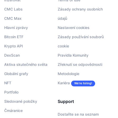
CMC Labs
Zásady ochrany osobních
CMC Max
údajů
Hlavní zprávy
Nastavení cookies
Bitcoin ETF
Zásady používání souborů
Krypto API
cookie
DexScan
Pravidla Komunity
Aktiva skutečného světa
Zřeknutí se odpovědnosti
Globální grafy
Metodologie
NFT
Kariéra
We’re hiring!
Portfolio
Support
Sledované položky
Čmáranice
Dostaňte se na seznam