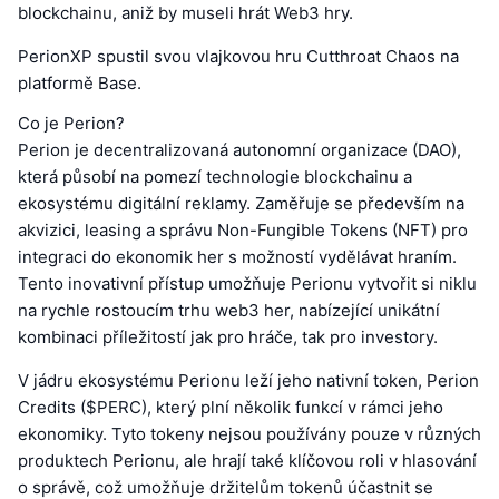
blockchainu, aniž by museli hrát Web3 hry.
PerionXP spustil svou vlajkovou hru Cutthroat Chaos na
platformě Base.
Co je Perion?
Perion je decentralizovaná autonomní organizace (DAO),
která působí na pomezí technologie blockchainu a
ekosystému digitální reklamy. Zaměřuje se především na
akvizici, leasing a správu Non-Fungible Tokens (NFT) pro
integraci do ekonomik her s možností vydělávat hraním.
Tento inovativní přístup umožňuje Perionu vytvořit si niklu
na rychle rostoucím trhu web3 her, nabízející unikátní
kombinaci příležitostí jak pro hráče, tak pro investory.
V jádru ekosystému Perionu leží jeho nativní token, Perion
Credits ($PERC), který plní několik funkcí v rámci jeho
ekonomiky. Tyto tokeny nejsou používány pouze v různých
produktech Perionu, ale hrají také klíčovou roli v hlasování
o správě, což umožňuje držitelům tokenů účastnit se