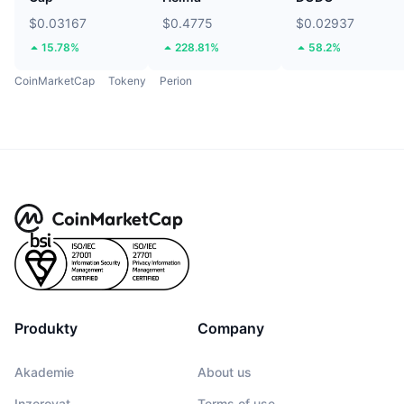
$0.03167
$0.4775
$0.02937
15.78%
228.81%
58.2%
CoinMarketCap
Tokeny
Perion
Produkty
Company
Akademie
About us
Inzerovat
Terms of use