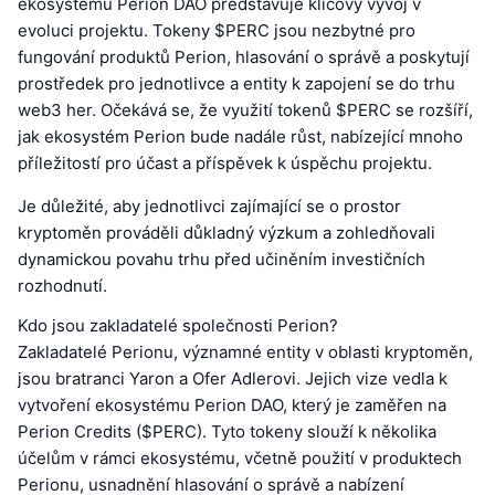
ekosystému Perion DAO představuje klíčový vývoj v
evoluci projektu. Tokeny $PERC jsou nezbytné pro
fungování produktů Perion, hlasování o správě a poskytují
prostředek pro jednotlivce a entity k zapojení se do trhu
web3 her. Očekává se, že využití tokenů $PERC se rozšíří,
jak ekosystém Perion bude nadále růst, nabízející mnoho
příležitostí pro účast a příspěvek k úspěchu projektu.
Je důležité, aby jednotlivci zajímající se o prostor
kryptoměn prováděli důkladný výzkum a zohledňovali
dynamickou povahu trhu před učiněním investičních
rozhodnutí.
Kdo jsou zakladatelé společnosti Perion?
Zakladatelé Perionu, významné entity v oblasti kryptoměn,
jsou bratranci Yaron a Ofer Adlerovi. Jejich vize vedla k
vytvoření ekosystému Perion DAO, který je zaměřen na
Perion Credits ($PERC). Tyto tokeny slouží k několika
účelům v rámci ekosystému, včetně použití v produktech
Perionu, usnadnění hlasování o správě a nabízení