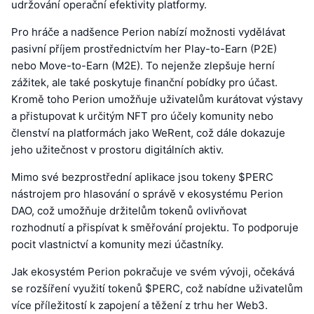
udržování operační efektivity platformy.
Pro hráče a nadšence Perion nabízí možnosti vydělávat
pasivní příjem prostřednictvím her Play-to-Earn (P2E)
nebo Move-to-Earn (M2E). To nejenže zlepšuje herní
zážitek, ale také poskytuje finanční pobídky pro účast.
Kromě toho Perion umožňuje uživatelům kurátovat výstavy
a přistupovat k určitým NFT pro účely komunity nebo
členství na platformách jako WeRent, což dále dokazuje
jeho užitečnost v prostoru digitálních aktiv.
Mimo své bezprostřední aplikace jsou tokeny $PERC
nástrojem pro hlasování o správě v ekosystému Perion
DAO, což umožňuje držitelům tokenů ovlivňovat
rozhodnutí a přispívat k směřování projektu. To podporuje
pocit vlastnictví a komunity mezi účastníky.
Jak ekosystém Perion pokračuje ve svém vývoji, očekává
se rozšíření využití tokenů $PERC, což nabídne uživatelům
více příležitostí k zapojení a těžení z trhu her Web3.