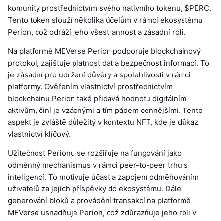
komunity prostřednictvím svého nativního tokenu, $PERC.
Tento token slouží několika účelům v rámci ekosystému
Perion, což odráží jeho všestrannost a zásadní roli.
Na platformě MEVerse Perion podporuje blockchainový
protokol, zajišťuje platnost dat a bezpečnost informací. To
je zásadní pro udržení důvěry a spolehlivosti v rámci
platformy. Ověřením vlastnictví prostřednictvím
blockchainu Perion také přidává hodnotu digitálním
aktivům, činí je vzácnými a tím pádem cennějšími. Tento
aspekt je zvláště důležitý v kontextu NFT, kde je důkaz
vlastnictví klíčový.
Užitečnost Perionu se rozšiřuje na fungování jako
odměnný mechanismus v rámci peer-to-peer trhu s
inteligencí. To motivuje účast a zapojení odměňováním
uživatelů za jejich příspěvky do ekosystému. Dále
generování bloků a provádění transakcí na platformě
MEVerse usnadňuje Perion, což zdůrazňuje jeho roli v