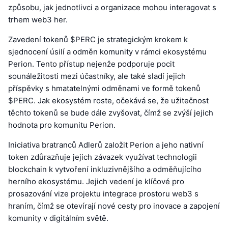
způsobu, jak jednotlivci a organizace mohou interagovat s
trhem web3 her.
Zavedení tokenů $PERC je strategickým krokem k
sjednocení úsilí a odměn komunity v rámci ekosystému
Perion. Tento přístup nejenže podporuje pocit
sounáležitosti mezi účastníky, ale také sladí jejich
příspěvky s hmatatelnými odměnami ve formě tokenů
$PERC. Jak ekosystém roste, očekává se, že užitečnost
těchto tokenů se bude dále zvyšovat, čímž se zvýší jejich
hodnota pro komunitu Perion.
Iniciativa bratranců Adlerů založit Perion a jeho nativní
token zdůrazňuje jejich závazek využívat technologii
blockchain k vytvoření inkluzivnějšího a odměňujícího
herního ekosystému. Jejich vedení je klíčové pro
prosazování vize projektu integrace prostoru web3 s
hraním, čímž se otevírají nové cesty pro inovace a zapojení
komunity v digitálním světě.