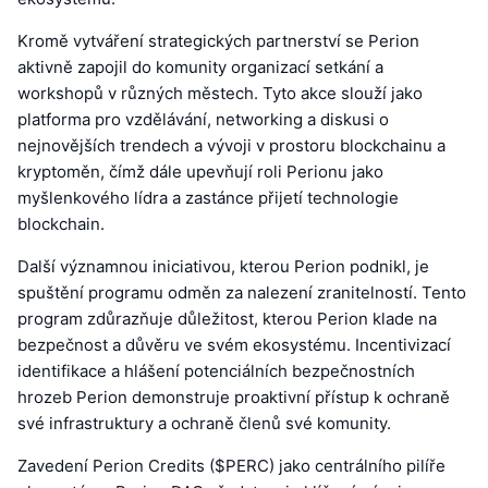
Kromě vytváření strategických partnerství se Perion
aktivně zapojil do komunity organizací setkání a
workshopů v různých městech. Tyto akce slouží jako
platforma pro vzdělávání, networking a diskusi o
nejnovějších trendech a vývoji v prostoru blockchainu a
kryptoměn, čímž dále upevňují roli Perionu jako
myšlenkového lídra a zastánce přijetí technologie
blockchain.
Další významnou iniciativou, kterou Perion podnikl, je
spuštění programu odměn za nalezení zranitelností. Tento
program zdůrazňuje důležitost, kterou Perion klade na
bezpečnost a důvěru ve svém ekosystému. Incentivizací
identifikace a hlášení potenciálních bezpečnostních
hrozeb Perion demonstruje proaktivní přístup k ochraně
své infrastruktury a ochraně členů své komunity.
Zavedení Perion Credits ($PERC) jako centrálního pilíře