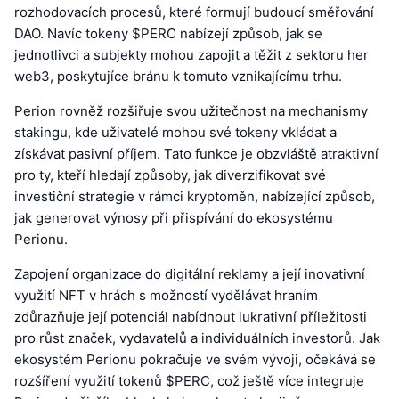
rozhodovacích procesů, které formují budoucí směřování
DAO. Navíc tokeny $PERC nabízejí způsob, jak se
jednotlivci a subjekty mohou zapojit a těžit z sektoru her
web3, poskytujíce bránu k tomuto vznikajícímu trhu.
Perion rovněž rozšiřuje svou užitečnost na mechanismy
stakingu, kde uživatelé mohou své tokeny vkládat a
získávat pasivní příjem. Tato funkce je obzvláště atraktivní
pro ty, kteří hledají způsoby, jak diverzifikovat své
investiční strategie v rámci kryptoměn, nabízející způsob,
jak generovat výnosy při přispívání do ekosystému
Perionu.
Zapojení organizace do digitální reklamy a její inovativní
využití NFT v hrách s možností vydělávat hraním
zdůrazňuje její potenciál nabídnout lukrativní příležitosti
pro růst značek, vydavatelů a individuálních investorů. Jak
ekosystém Perionu pokračuje ve svém vývoji, očekává se
rozšíření využití tokenů $PERC, což ještě více integruje