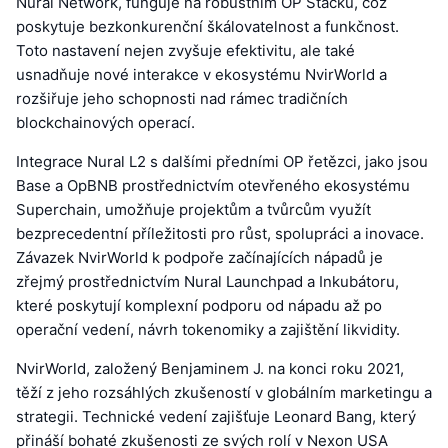
Nural Network, funguje na robustním OP Stacku, což
poskytuje bezkonkurenční škálovatelnost a funkčnost.
Toto nastavení nejen zvyšuje efektivitu, ale také
usnadňuje nové interakce v ekosystému NvirWorld a
rozšiřuje jeho schopnosti nad rámec tradičních
blockchainových operací.
Integrace Nural L2 s dalšími předními OP řetězci, jako jsou
Base a OpBNB prostřednictvím otevřeného ekosystému
Superchain, umožňuje projektům a tvůrcům využít
bezprecedentní příležitosti pro růst, spolupráci a inovace.
Závazek NvirWorld k podpoře začínajících nápadů je
zřejmý prostřednictvím Nural Launchpad a Inkubátoru,
které poskytují komplexní podporu od nápadu až po
operační vedení, návrh tokenomiky a zajištění likvidity.
NvirWorld, založený Benjaminem J. na konci roku 2021,
těží z jeho rozsáhlých zkušeností v globálním marketingu a
strategii. Technické vedení zajišťuje Leonard Bang, který
přináší bohaté zkušenosti ze svých rolí v Nexon USA