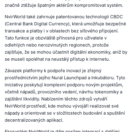
značně ztěžuje špatným aktérům kompromitovat systém.
NvirWorld také zahrnuje patentovanou technologii CBDC
(Central Bank Digital Currency), která umožňuje bezpečné
transakce a platby i v oblastech bez síťového připojení.
Tato funkce je obzvláště přínosná pro uživatele v
odlehlých nebo nerozvinutých regionech, protože
zajišťuje, že se mohou účastnit digitální ekonomiky, aniž by
se museli spoléhat na neustálý přístup k internetu.
Závazek platformy k podpoře inovací je zřejmý
prostřednictvím jejího Nural Launchpad a Inkubátoru. Tyto
iniciativy poskytují komplexní podporu novým projektům,
včetně nápadů, provozního vedení, návrhu tokenomiky a
zajištění likvidity. Nabízením těchto zdrojů vytváří
NvirWorld prostředí, kde mohou vývojáři realizovat své
nápady a orientovat se v složitostech budování a spuštění
decentralizovaných aplikací.
Ekosystém NvirWorld je dále posílen integrací s dalšími