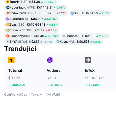
Tutorial
TUT
Kč4.36
336.67%
Hyperliquid
HYPE
Kč1,148.21
0.69%
Shiba Inu
SHIB
Kč0.00009705
Sui
SUI
Kč14.55
1.21%
1.68%
Audiera
BEAT
Kč67.06
50.76%
Zcash
ZEC
Kč10,698.13
0.85%
Dogecoin
DOGE
Kč1.47
0.25%
Biconomy
BICO
Kč1.49
Cronos
CRO
Kč1.03
22.26%
2.22%
SKYAI
SKYAI
Kč2.56
Kaspa
KAS
Kč0.558
11.47%
0.61%
Trendující
Tutorial
Audiera
IoTeX
$0.192
$3.19
$0.003322
308.26%
49.99%
47.69%
CoinMarketCap
Tokeny
NvirWorld