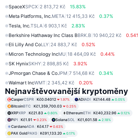
SpaceX
SPCX
2 813,72 Kč
15.83%
Meta Platforms, Inc.
META
12 415,33 Kč
0.37%
Tesla, Inc.
TSLA
6 903,1 Kč
2.83%
Berkshire Hathaway Inc Class B
BRK.B
10 940,22 Kč
0.54
Eli Lilly And Co
LLY
24 883,7 Kč
0.52%
Micron Technology Inc
MU
18 464,09 Kč
0.44%
SK Hynix
SKHY
2 898,85 Kč
3.92%
JPmorgan Chase & Co
JPM
7 514,68 Kč
0.34%
Walmart Inc
WMT
2 345,42 Kč
0.20%
Nejnavštěvovanější kryptoměny
Casper
CSPR
Kč0.04012
ADI
ADI
Kč144.48
1.97%
0.05%
Bitcoin
BTC
Kč1,359,700.03
0.25%
XRP
XRP
Kč21.83
Ethereum
ETH
Kč40,232.96
0.60%
0.12%
Pi
PI
Kč1.91
Solana
SOL
Kč1,601.58
0.23%
2.18%
Cardano
ADA
Kč4.17
0.63%
PAX Gold
PAXG
Kč91,133.20
0.17%