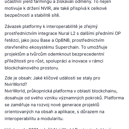
účastnili yield farmingu a získávali odměny. To nejen
motivuje k držení NVIR, ale také přispívá k celkové
bezpečnosti a stabilitě sítě.
Závazek platformy k interoperabilitě je zřejmý
prostřednictvím integrace Nural L2 s dalšími předními OP
řetězci, jako jsou Base a OpBNB, prostřednictvím
otevřeného ekosystému Superchain. To umožňuje
projektům a tvůrcům odemknout bezprecedentní
příležitosti pro růst, spolupráci a inovace v rámci
blockchainového prostoru.
Zde je obsah: Jaké klíčové události se staly pro
NvirWorld?
NvirWorld, průkopnická platforma v oblasti blockchainu,
dosahuje od svého vzniku významných pokroků. Platforma
se zaměřuje na rozvoj nové generace projektů
orientovaných na obsah a aplikace, s důrazem na
interoperabilitu a modularitu.