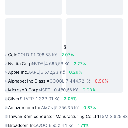
Populární aktiva z reálného světa
Gold
GOLD
91 098,53 Kč
2.07%
Nvidia Corp
NVDA
4 695,56 Kč
2.27%
Apple Inc.
AAPL
6 572,23 Kč
0.29%
Alphabet Inc Class A
GOOGL
7 444,72 Kč
0.96%
Microsoft Corp
MSFT
10 480,66 Kč
0.03%
Silver
SILVER
1 333,91 Kč
3.05%
Amazon.com Inc
AMZN
5 756,35 Kč
0.82%
Taiwan Semiconductor Manufacturing Co Ltd
TSM
8 825,83
Broadcom Inc
AVGO
8 952,44 Kč
1.71%