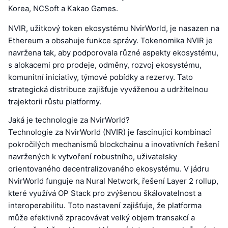
Korea, NCSoft a Kakao Games.
NVIR, užitkový token ekosystému NvirWorld, je nasazen na
Ethereum a obsahuje funkce správy. Tokenomika NVIR je
navržena tak, aby podporovala různé aspekty ekosystému,
s alokacemi pro prodeje, odměny, rozvoj ekosystému,
komunitní iniciativy, týmové pobídky a rezervy. Tato
strategická distribuce zajišťuje vyváženou a udržitelnou
trajektorii růstu platformy.
Jaká je technologie za NvirWorld?
Technologie za NvirWorld (NVIR) je fascinující kombinací
pokročilých mechanismů blockchainu a inovativních řešení
navržených k vytvoření robustního, uživatelsky
orientovaného decentralizovaného ekosystému. V jádru
NvirWorld funguje na Nural Network, řešení Layer 2 rollup,
které využívá OP Stack pro zvýšenou škálovatelnost a
interoperabilitu. Toto nastavení zajišťuje, že platforma
může efektivně zpracovávat velký objem transakcí a