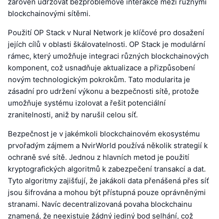
zároveň udržovat bezproblémové interakce mezi různými
blockchainovými sítěmi.
Použití OP Stack v Nural Network je klíčové pro dosažení
jejích cílů v oblasti škálovatelnosti. OP Stack je modulární
rámec, který umožňuje integraci různých blockchainových
komponent, což usnadňuje aktualizace a přizpůsobení
novým technologickým pokrokům. Tato modularita je
zásadní pro udržení výkonu a bezpečnosti sítě, protože
umožňuje systému izolovat a řešit potenciální
zranitelnosti, aniž by narušil celou síť.
Bezpečnost je v jakémkoli blockchainovém ekosystému
prvořadým zájmem a NvirWorld používá několik strategií k
ochraně své sítě. Jednou z hlavních metod je použití
kryptografických algoritmů k zabezpečení transakcí a dat.
Tyto algoritmy zajišťují, že jakákoli data přenášená přes síť
jsou šifrována a mohou být přístupná pouze oprávněnými
stranami. Navíc decentralizovaná povaha blockchainu
znamená, že neexistuje žádný jediný bod selhání, což