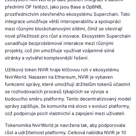
předními OP řetězci, jako jsou Base a OpBNB,
prostřednictvím otevřeného ekosystému Superchain. Tato
integrace umožňuje větší interoperabilitu a spolupráci
mezi různými blockchainovými sítěmi, čímž se otevírají
nové příležitosti pro růst a inovace. Ekosystém Superchain
usnadňuje bezproblémové interakce mezi různými
projekty, což jim umožňuje využívat vzájemné silné
stránky a vytvářet komplexnější řešení.
Užitkový token NVIR hraje klíčovou roli v ekosystému
NvirWorld. Nasazen na Ethereum, NVIR je vybaven
funkcemi správy, které umožňují držitelům tokenů účastnit
se rozhodovacích procesů týkajících se vývoje a
budoucího směru platformy. Tento decentralizovaný model
správy zajišťuje, že komunita má slovo v evoluci platformy,
což podporuje pocit vlastnictví a zapojení mezi uživateli.
Tokenomika NvirWorld je navržena tak, aby podporovala
růst a udržitelnost platformy. Celková nabídka NVIR je 10