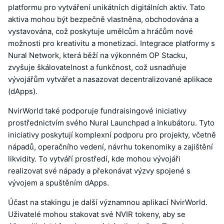
platformu pro vytváření unikátních digitálních aktiv. Tato
aktiva mohou být bezpečně vlastněna, obchodována a
vystavována, což poskytuje umělcům a hráčům nové
možnosti pro kreativitu a monetizaci. Integrace platformy s
Nural Network, která běží na výkonném OP Stacku,
zvyšuje škálovatelnost a funkčnost, což usnadňuje
vývojářům vytvářet a nasazovat decentralizované aplikace
(dApps).
NvirWorld také podporuje fundraisingové iniciativy
prostřednictvím svého Nural Launchpad a Inkubátoru. Tyto
iniciativy poskytují komplexní podporu pro projekty, včetně
nápadů, operačního vedení, návrhu tokenomiky a zajištění
likvidity. To vytváří prostředí, kde mohou vývojáři
realizovat své nápady a překonávat výzvy spojené s
vývojem a spuštěním dApps.
Účast na stakingu je další významnou aplikací NvirWorld.
Uživatelé mohou stakovat své NVIR tokeny, aby se