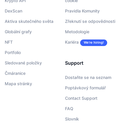
Krypto API
cookie
DexScan
Pravidla Komunity
Aktiva skutečného světa
Zřeknutí se odpovědnosti
Globální grafy
Metodologie
NFT
Kariéra
We’re hiring!
Portfolio
Support
Sledované položky
Čmáranice
Dostaňte se na seznam
Mapa stránky
Poptávkový formulář
Contact Support
FAQ
Slovník