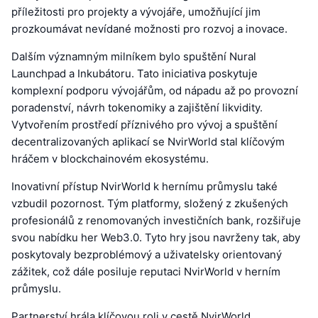
příležitosti pro projekty a vývojáře, umožňující jim
prozkoumávat nevídané možnosti pro rozvoj a inovace.
Dalším významným milníkem bylo spuštění Nural
Launchpad a Inkubátoru. Tato iniciativa poskytuje
komplexní podporu vývojářům, od nápadu až po provozní
poradenství, návrh tokenomiky a zajištění likvidity.
Vytvořením prostředí příznivého pro vývoj a spuštění
decentralizovaných aplikací se NvirWorld stal klíčovým
hráčem v blockchainovém ekosystému.
Inovativní přístup NvirWorld k hernímu průmyslu také
vzbudil pozornost. Tým platformy, složený z zkušených
profesionálů z renomovaných investičních bank, rozšiřuje
svou nabídku her Web3.0. Tyto hry jsou navrženy tak, aby
poskytovaly bezproblémový a uživatelsky orientovaný
zážitek, což dále posiluje reputaci NvirWorld v herním
průmyslu.
Partnerství hrála klíčovou roli v cestě NvirWorld.