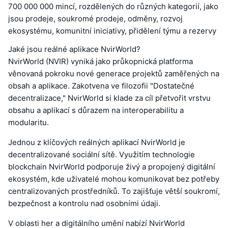
700 000 000 mincí, rozdělených do různých kategorií, jako
jsou prodeje, soukromé prodeje, odměny, rozvoj
ekosystému, komunitní iniciativy, přidělení týmu a rezervy
Jaké jsou reálné aplikace NvirWorld?
NvirWorld (NVIR) vyniká jako průkopnická platforma
věnovaná pokroku nové generace projektů zaměřených na
obsah a aplikace. Zakotvena ve filozofii "Dostatečné
decentralizace," NvirWorld si klade za cíl přetvořit vrstvu
obsahu a aplikací s důrazem na interoperabilitu a
modularitu.
Jednou z klíčových reálných aplikací NvirWorld je
decentralizované sociální sítě. Využitím technologie
blockchain NvirWorld podporuje živý a propojený digitální
ekosystém, kde uživatelé mohou komunikovat bez potřeby
centralizovaných prostředníků. To zajišťuje větší soukromí,
bezpečnost a kontrolu nad osobními údaji.
V oblasti her a digitálního umění nabízí NvirWorld