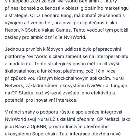
V listopadu 2021 založil NvirWorld Benjamin J., který
přinesl bohaté zkušenosti v oblasti globálního marketingu
a strategie. CTO, Leonard Bang, má bohaté zkušenosti s
vývojem a řízením her, pracoval pro společnosti jako
Nexon, NCSoft a Kakao Games. Tento vedoucí tým položil
základy pro ambiciózní cíle NvirWorld.
Jednou z prvních klíčových událostí bylo přepracování
platformy NvirWorld s cílem zaměřit se na interoperabilitu
a modularitu. Tento strategický posun měl za cíl zvýšit
škálovatelnost a funkčnost platformy, což ji činí více
přizpůsobivou různým blockchainovým aplikacím. Nural
Network, základní kámen ekosystému NvirWorld, funguje
na OP Stacku, což výrazně zvyšuje jeho efektivitu a
potenciál pro inovativní interakce.
V rámci snahy o podporu růstu a spolupráce integroval
NvirWorld svůj Nural L2 s dalšími předními OP řetězci, jako
jsou Base a OpBNB, prostřednictvím otevřeného
ekosystému Superchain. Tato integrace otevřela nové