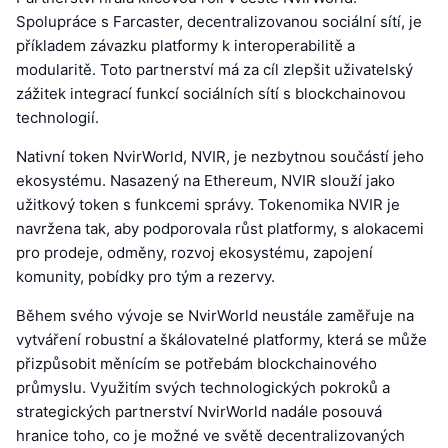
Spolupráce s Farcaster, decentralizovanou sociální sítí, je
příkladem závazku platformy k interoperabilitě a
modularitě. Toto partnerství má za cíl zlepšit uživatelský
zážitek integrací funkcí sociálních sítí s blockchainovou
technologií.
Nativní token NvirWorld, NVIR, je nezbytnou součástí jeho
ekosystému. Nasazený na Ethereum, NVIR slouží jako
užitkový token s funkcemi správy. Tokenomika NVIR je
navržena tak, aby podporovala růst platformy, s alokacemi
pro prodeje, odměny, rozvoj ekosystému, zapojení
komunity, pobídky pro tým a rezervy.
Během svého vývoje se NvirWorld neustále zaměřuje na
vytváření robustní a škálovatelné platformy, která se může
přizpůsobit měnícím se potřebám blockchainového
průmyslu. Využitím svých technologických pokroků a
strategických partnerství NvirWorld nadále posouvá
hranice toho, co je možné ve světě decentralizovaných