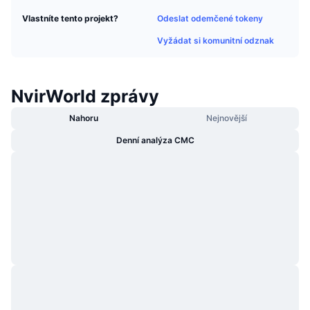
Trendující
Kryptoměnové ETF
Odeslat odemčené tokeny
Vlastníte tento projekt?
Naučte se
CMC MCP
Vyžádat si komunitní odznak
Nové
Bitcoin ETF
x402
Zprávy
Krypto
Ethereum ETF
Akademie
NvirWorld zprávy
Politika
Nahoru
Nejnovější
Technická analýza
Prozkoumat
Denní analýza CMC
Sporty
RSI
Videa
Finance
MACD
Slovník
Technologie
Deriváty
Kampaně
NFT
Přehled
Airdrops
Celkové NFT statistiky
Likvidace
Diamantové odměny