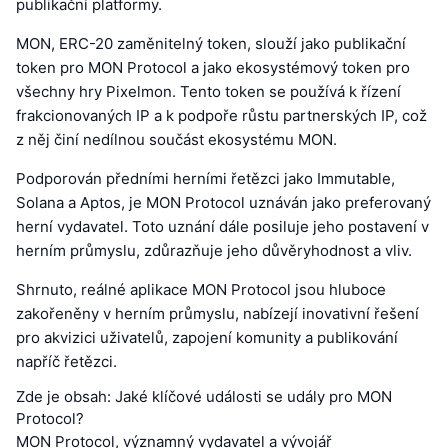
publikační platformy.
MON, ERC-20 zaměnitelný token, slouží jako publikační
token pro MON Protocol a jako ekosystémový token pro
všechny hry Pixelmon. Tento token se používá k řízení
frakcionovaných IP a k podpoře růstu partnerských IP, což
z něj činí nedílnou součást ekosystému MON.
Podporován předními herními řetězci jako Immutable,
Solana a Aptos, je MON Protocol uznáván jako preferovaný
herní vydavatel. Toto uznání dále posiluje jeho postavení v
herním průmyslu, zdůrazňuje jeho důvěryhodnost a vliv.
Shrnuto, reálné aplikace MON Protocol jsou hluboce
zakořeněny v herním průmyslu, nabízejí inovativní řešení
pro akvizici uživatelů, zapojení komunity a publikování
napříč řetězci.
Zde je obsah: Jaké klíčové události se udály pro MON
Protocol?
MON Protocol, významný vydavatel a vývojář