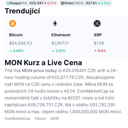
Kaspa
KAS
Kč0.547
Ondo
ONDO
Kč7.81
0.77%
0.54%
Trendující
Bitcoin
Ethereum
XRP
$64,568.53
$1,907.11
$1.06
0.89%
2.23%
0.9%
MON Kurz a Live Cena
The live
MON price today
is Kč0.016401 CZK with a 24-
hour trading volume of Kč2,677.79 CZK.
Aktualizujeme
naši MON na CZK cenu v reálném čase.
Měna MON za
posledních 24 hodin klesla o 40.14.
CoinMarketCap se
momentálně řadí v žebříčku na #2257. místo a má tržní
kapitalizaci Kč9,738,751 CZK.
Má v oběhu 593,782,391
MON mincí
a max. objem oběhu 1,000,000,000 MON mincí.
CoinMarketCap
Tokeny
MON