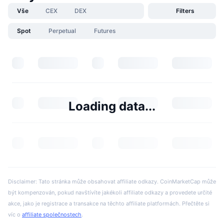
Vše
CEX
DEX
Filters
Spot
Perpetual
Futures
Loading data...
Disclaimer: Tato stránka může obsahovat affiliate odkazy. CoinMarketCap může
být kompenzován, pokud navštívíte jakékoli affiliate odkazy a provedete určité
akce, jako je registrace a transakce na těchto affiliate platformách. Přečtěte si
víc o
affiliate společnostech
.