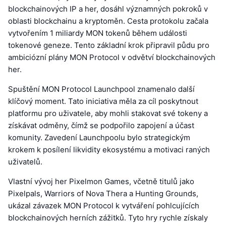
blockchainových IP a her, dosáhl významných pokroků v
oblasti blockchainu a kryptoměn. Cesta protokolu začala
vytvořením 1 miliardy MON tokenů během události
tokenové geneze. Tento základní krok připravil půdu pro
ambiciózní plány MON Protocol v odvětví blockchainových
her.
Spuštění MON Protocol Launchpool znamenalo další
klíčový moment. Tato iniciativa měla za cíl poskytnout
platformu pro uživatele, aby mohli stakovat své tokeny a
získávat odměny, čímž se podpořilo zapojení a účast
komunity. Zavedení Launchpoolu bylo strategickým
krokem k posílení likvidity ekosystému a motivaci raných
uživatelů.
Vlastní vývoj her Pixelmon Games, včetně titulů jako
Pixelpals, Warriors of Nova Thera a Hunting Grounds,
ukázal závazek MON Protocol k vytváření pohlcujících
blockchainových herních zážitků. Tyto hry rychle získaly