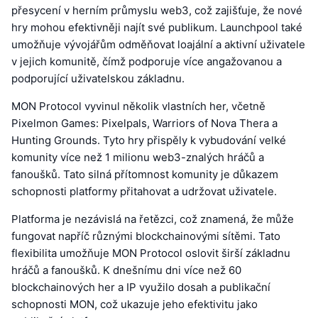
přesycení v herním průmyslu web3, což zajišťuje, že nové
hry mohou efektivněji najít své publikum. Launchpool také
umožňuje vývojářům odměňovat loajální a aktivní uživatele
v jejich komunitě, čímž podporuje více angažovanou a
podporující uživatelskou základnu.
MON Protocol vyvinul několik vlastních her, včetně
Pixelmon Games: Pixelpals, Warriors of Nova Thera a
Hunting Grounds. Tyto hry přispěly k vybudování velké
komunity více než 1 milionu web3-znalých hráčů a
fanoušků. Tato silná přítomnost komunity je důkazem
schopnosti platformy přitahovat a udržovat uživatele.
Platforma je nezávislá na řetězci, což znamená, že může
fungovat napříč různými blockchainovými sítěmi. Tato
flexibilita umožňuje MON Protocol oslovit širší základnu
hráčů a fanoušků. K dnešnímu dni více než 60
blockchainových her a IP využilo dosah a publikační
schopnosti MON, což ukazuje jeho efektivitu jako