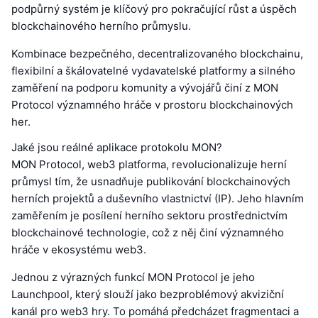
podpůrný systém je klíčový pro pokračující růst a úspěch
blockchainového herního průmyslu.
Kombinace bezpečného, decentralizovaného blockchainu,
flexibilní a škálovatelné vydavatelské platformy a silného
zaměření na podporu komunity a vývojářů činí z MON
Protocol významného hráče v prostoru blockchainových
her.
Jaké jsou reálné aplikace protokolu MON?
MON Protocol, web3 platforma, revolucionalizuje herní
průmysl tím, že usnadňuje publikování blockchainových
herních projektů a duševního vlastnictví (IP). Jeho hlavním
zaměřením je posílení herního sektoru prostřednictvím
blockchainové technologie, což z něj činí významného
hráče v ekosystému web3.
Jednou z výrazných funkcí MON Protocol je jeho
Launchpool, který slouží jako bezproblémový akviziční
kanál pro web3 hry. To pomáhá předcházet fragmentaci a