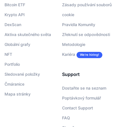
Bitcoin ETF
Zásady používání souborů
Krypto API
cookie
DexScan
Pravidla Komunity
Aktiva skutečného světa
Zřeknutí se odpovědnosti
Globální grafy
Metodologie
NFT
Kariéra
We’re hiring!
Portfolio
Support
Sledované položky
Čmáranice
Dostaňte se na seznam
Mapa stránky
Poptávkový formulář
Contact Support
FAQ