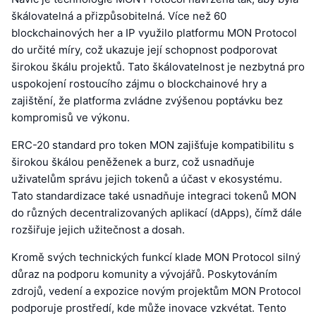
škálovatelná a přizpůsobitelná. Více než 60
blockchainových her a IP využilo platformu MON Protocol
do určité míry, což ukazuje její schopnost podporovat
širokou škálu projektů. Tato škálovatelnost je nezbytná pro
uspokojení rostoucího zájmu o blockchainové hry a
zajištění, že platforma zvládne zvýšenou poptávku bez
kompromisů ve výkonu.
ERC-20 standard pro token MON zajišťuje kompatibilitu s
širokou škálou peněženek a burz, což usnadňuje
uživatelům správu jejich tokenů a účast v ekosystému.
Tato standardizace také usnadňuje integraci tokenů MON
do různých decentralizovaných aplikací (dApps), čímž dále
rozšiřuje jejich užitečnost a dosah.
Kromě svých technických funkcí klade MON Protocol silný
důraz na podporu komunity a vývojářů. Poskytováním
zdrojů, vedení a expozice novým projektům MON Protocol
podporuje prostředí, kde může inovace vzkvétat. Tento