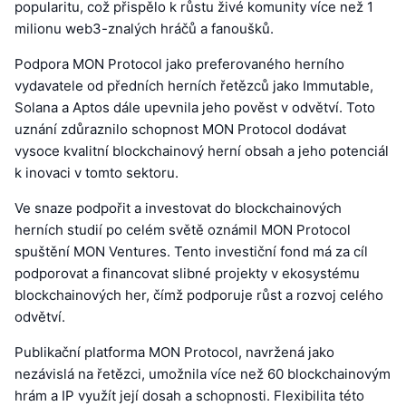
popularitu, což přispělo k růstu živé komunity více než 1
milionu web3-znalých hráčů a fanoušků.
Podpora MON Protocol jako preferovaného herního
vydavatele od předních herních řetězců jako Immutable,
Solana a Aptos dále upevnila jeho pověst v odvětví. Toto
uznání zdůraznilo schopnost MON Protocol dodávat
vysoce kvalitní blockchainový herní obsah a jeho potenciál
k inovaci v tomto sektoru.
Ve snaze podpořit a investovat do blockchainových
herních studií po celém světě oznámil MON Protocol
spuštění MON Ventures. Tento investiční fond má za cíl
podporovat a financovat slibné projekty v ekosystému
blockchainových her, čímž podporuje růst a rozvoj celého
odvětví.
Publikační platforma MON Protocol, navržená jako
nezávislá na řetězci, umožnila více než 60 blockchainovým
hrám a IP využít její dosah a schopnosti. Flexibilita této