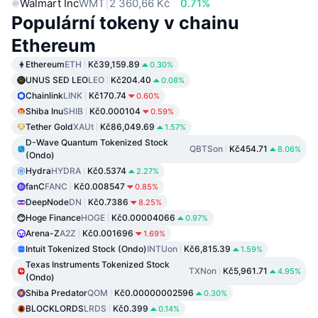
Walmart Inc
WMT
2 360,66 Kč
0.71%
Populární tokeny v chainu
Ethereum
Ethereum
ETH
Kč39,159.89
0.30%
UNUS SED LEO
LEO
Kč204.40
0.08%
Chainlink
LINK
Kč170.74
0.60%
Shiba Inu
SHIB
Kč0.000104
0.59%
Tether Gold
XAUt
Kč86,049.69
1.57%
D-Wave Quantum Tokenized Stock
QBTSon
Kč454.71
8.06%
(Ondo)
Hydra
HYDRA
Kč0.5374
2.27%
fanC
FANC
Kč0.008547
0.85%
DeepNode
DN
Kč0.7386
8.25%
Hoge Finance
HOGE
Kč0.00004066
0.97%
Arena-Z
A2Z
Kč0.001696
1.69%
Intuit Tokenized Stock (Ondo)
INTUon
Kč6,815.39
1.59%
Texas Instruments Tokenized Stock
TXNon
Kč5,961.71
4.95%
(Ondo)
Shiba Predator
QOM
Kč0.00000002596
0.30%
BLOCKLORDS
LRDS
Kč0.399
0.14%