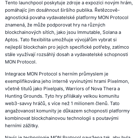
Tento launchpool poskytuje zdroje a expozici novým hrám,
pomáhajíc jim dosáhnout širšího publika. Řetězcově-
agnostická povaha vydavatelské platformy MON Protocol
znamená, že může podporovat hry na různých
blockchainových sítích, jako jsou Immutable, Solana a
Aptos. Tato flexibilita umožňuje vývojářům vybrat si
nejlepší blockchain pro jejich specifické potřeby, zatímco
stále využívají rozsáhlý dosah a vydavatelské schopnosti
MON Protocol.
Integrace MON Protocol s herním průmyslem je
exemplifikována jeho interně vyvinutými hrami Pixelmon,
včetně titulů jako Pixelpals, Warriors of Nova Thera a
Hunting Grounds. Tyto hry přilákaly velkou komunitu
web3-savvy hráčů, s více než 1 milionem členů. Tato
angažovanost komunity je důkazem schopnosti platformy
kombinovat blockchainovou technologii s poutavými
herními zážitky.
Navíc je technologie MON Protocol navržena tak, aby byla