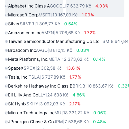
Alphabet Inc Class A
GOOGL
7 632,79 Kč
4.03%
Microsoft Corp
MSFT
10 167,09 Kč
1.09%
Silver
SILVER
1 308,77 Kč
0.54%
Amazon.com Inc
AMZN
5 708,68 Kč
1.72%
Taiwan Semiconductor Manufacturing Co Ltd
TSM
8 647,84
Broadcom Inc
AVGO
8 810,15 Kč
0.03%
Meta Platforms, Inc.
META
12 373,62 Kč
0.14%
SpaceX
SPCX
2 302,58 Kč
13.61%
Tesla, Inc.
TSLA
6 727,89 Kč
1.77%
Berkshire Hathaway Inc Class B
BRK.B
10 863,67 Kč
0.32
Eli Lilly And Co
LLY
24 638 Kč
4.86%
SK Hynix
SKHY
3 092,03 Kč
2.17%
Micron Technology Inc
MU
18 331,22 Kč
0.06%
JPmorgan Chase & Co
JPM
7 536,66 Kč
0.48%