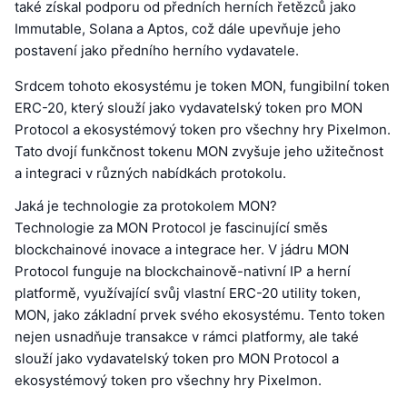
také získal podporu od předních herních řetězců jako
Immutable, Solana a Aptos, což dále upevňuje jeho
postavení jako předního herního vydavatele.
Srdcem tohoto ekosystému je token MON, fungibilní token
ERC-20, který slouží jako vydavatelský token pro MON
Protocol a ekosystémový token pro všechny hry Pixelmon.
Tato dvojí funkčnost tokenu MON zvyšuje jeho užitečnost
a integraci v různých nabídkách protokolu.
Jaká je technologie za protokolem MON?
Technologie za MON Protocol je fascinující směs
blockchainové inovace a integrace her. V jádru MON
Protocol funguje na blockchainově-nativní IP a herní
platformě, využívající svůj vlastní ERC-20 utility token,
MON, jako základní prvek svého ekosystému. Tento token
nejen usnadňuje transakce v rámci platformy, ale také
slouží jako vydavatelský token pro MON Protocol a
ekosystémový token pro všechny hry Pixelmon.