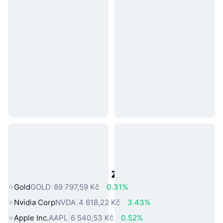
Populární aktiva z reálného světa
Gold
GOLD
89 797,59 Kč
0.31%
Nvidia Corp
NVDA
4 618,22 Kč
3.43%
Apple Inc.
AAPL
6 540,53 Kč
0.52%