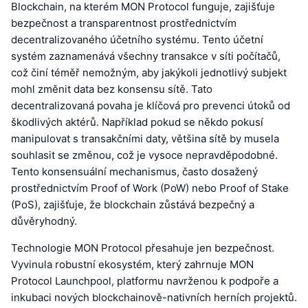
Blockchain, na kterém MON Protocol funguje, zajišťuje
bezpečnost a transparentnost prostřednictvím
decentralizovaného účetního systému. Tento účetní
systém zaznamenává všechny transakce v síti počítačů,
což činí téměř nemožným, aby jakýkoli jednotlivý subjekt
mohl změnit data bez konsensu sítě. Tato
decentralizovaná povaha je klíčová pro prevenci útoků od
škodlivých aktérů. Například pokud se někdo pokusí
manipulovat s transakčními daty, většina sítě by musela
souhlasit se změnou, což je vysoce nepravděpodobné.
Tento konsensuální mechanismus, často dosažený
prostřednictvím Proof of Work (PoW) nebo Proof of Stake
(PoS), zajišťuje, že blockchain zůstává bezpečný a
důvěryhodný.
Technologie MON Protocol přesahuje jen bezpečnost.
Vyvinula robustní ekosystém, který zahrnuje MON
Protocol Launchpool, platformu navrženou k podpoře a
inkubaci nových blockchainově-nativních herních projektů.