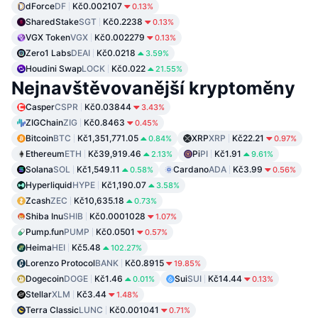
dForce
DF
Kč0.002107
0.13%
SharedStake
SGT
Kč0.2238
0.13%
VGX Token
VGX
Kč0.002279
0.13%
Zero1 Labs
DEAI
Kč0.0218
3.59%
Houdini Swap
LOCK
Kč0.022
21.55%
Nejnavštěvovanější kryptoměny
Casper
CSPR
Kč0.03844
3.43%
ZIGChain
ZIG
Kč0.8463
0.45%
Bitcoin
BTC
Kč1,351,771.05
XRP
XRP
Kč22.21
0.84%
0.97%
Ethereum
ETH
Kč39,919.46
Pi
PI
Kč1.91
2.13%
9.61%
Solana
SOL
Kč1,549.11
Cardano
ADA
Kč3.99
0.58%
0.56%
Hyperliquid
HYPE
Kč1,190.07
3.58%
Zcash
ZEC
Kč10,635.18
0.73%
Shiba Inu
SHIB
Kč0.0001028
1.07%
Pump.fun
PUMP
Kč0.0501
0.57%
Heima
HEI
Kč5.48
102.27%
Lorenzo Protocol
BANK
Kč0.8915
19.85%
Dogecoin
DOGE
Kč1.46
Sui
SUI
Kč14.44
0.01%
0.13%
Stellar
XLM
Kč3.44
1.48%
Terra Classic
LUNC
Kč0.001041
0.71%