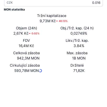
CZK
Trendující
Kryptoměnové ETF
Naučte se
CMC MCP
MON statistika
Nové
Tržní kapitalizace
Bitcoin ETF
x402
Zprávy
9,73M Kč
40.13%
Krypto
Ethereum ETF
Objem (24h)
Obj./Trž. kap. (24 h)
Akademie
2,67K Kč
0,02749%
0.02%
Politika
FDV
Likv./Trž. kap.
Technická analýza
Prozkoumat
16,4M Kč
3.84%
Sporty
Celková zásoba
Max. zásoba
RSI
Videa
942,3M MON
1B MON
Finance
MACD
Cirkulující zásoba
Držitelé
Slovník
593,78M MON
71,82K
Technologie
Webová stránka
Website
Whitepaper
Deriváty
Kampaně
NFT
Sociální média
Přehled
Airdrops
Kontrakty
Celkové NFT statistiky
0xc555...4a600e
Likvidace
3.4
Diamantové odměny
Hodnocení (CertiK)