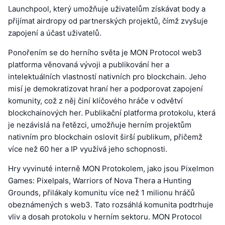
Launchpool, který umožňuje uživatelům získávat body a
přijímat airdropy od partnerských projektů, čímž zvyšuje
zapojení a účast uživatelů.
Ponořením se do herního světa je MON Protocol web3
platforma věnovaná vývoji a publikování her a
intelektuálních vlastností nativních pro blockchain. Jeho
misí je demokratizovat hraní her a podporovat zapojení
komunity, což z něj činí klíčového hráče v odvětví
blockchainových her. Publikační platforma protokolu, která
je nezávislá na řetězci, umožňuje herním projektům
nativním pro blockchain oslovit širší publikum, přičemž
více než 60 her a IP využívá jeho schopnosti.
Hry vyvinuté interně MON Protokolem, jako jsou Pixelmon
Games: Pixelpals, Warriors of Nova Thera a Hunting
Grounds, přilákaly komunitu více než 1 milionu hráčů
obeznámených s web3. Tato rozsáhlá komunita podtrhuje
vliv a dosah protokolu v herním sektoru. MON Protocol