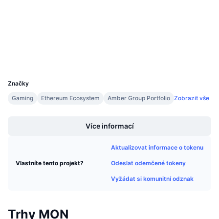
Audits
Připravované prodeje
Sazby financování
Učte se a vydělávejte
etherscan.io
Explorers
Kalendáře
Wallets
UCID
Kalendář ICO
30950
Značky
Kalendář událostí
Gaming
Ethereum Ecosystem
Amber Group Portfolio
Zobrazit vše
Boost
Více informací
Aktualizovat informace o tokenu
Odeslat odemčené tokeny
Vlastníte tento projekt?
Vyžádat si komunitní odznak
Trhy MON