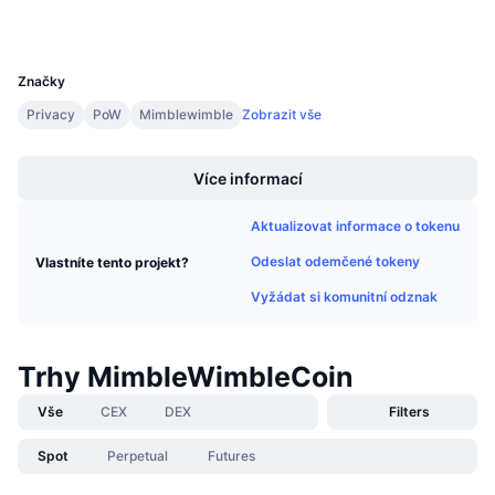
Wallets
Připravované prodeje
Sazby financování
Učte se a vydělávejte
UCID
5031
Značky
Kalendáře
Privacy
PoW
Mimblewimble
Zobrazit vše
Boost
Kalendář ICO
Více informací
Kalendář událostí
Aktualizovat informace o tokenu
Odeslat odemčené tokeny
Vlastníte tento projekt?
Vyžádat si komunitní odznak
Trhy MimbleWimbleCoin
Vše
CEX
DEX
Filters
Spot
Perpetual
Futures