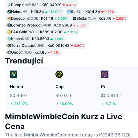
Pump.fun
PUMP
Kč0.04929
4.42%
Heima
HEI
Kč9.84
Sui
SUI
Kč14.34
212.02%
0.82%
Dogecoin
DOGE
Kč1.46
Stellar
XLM
Kč3.40
0.35%
2.62%
Lorenzo Protocol
BANK
Kč0.9609
8.63%
PAX Gold
PAXG
Kč89,102.08
2.35%
Kaspa
KAS
Kč0.5503
0.48%
Terra Classic
LUNC
Kč0.001043
0.80%
Ondo
ONDO
Kč7.85
1.51%
Trendující
Heima
Cap
Pi
$0.4697
$0.0316
$0.09132
212.17%
16.09%
6.71%
MimbleWimbleCoin Kurz a Live
Cena
The live
MimbleWimbleCoin price today
is Kč242.36 CZK