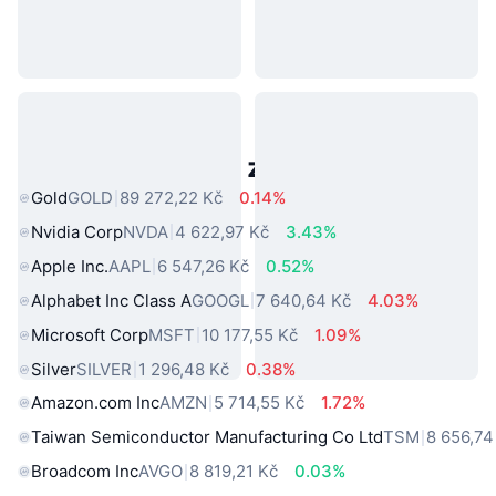
Populární aktiva z reálného světa
Gold
GOLD
89 272,22 Kč
0.14%
Nvidia Corp
NVDA
4 622,97 Kč
3.43%
Apple Inc.
AAPL
6 547,26 Kč
0.52%
Alphabet Inc Class A
GOOGL
7 640,64 Kč
4.03%
Microsoft Corp
MSFT
10 177,55 Kč
1.09%
Silver
SILVER
1 296,48 Kč
0.38%
Amazon.com Inc
AMZN
5 714,55 Kč
1.72%
Taiwan Semiconductor Manufacturing Co Ltd
TSM
8 656,74
Broadcom Inc
AVGO
8 819,21 Kč
0.03%