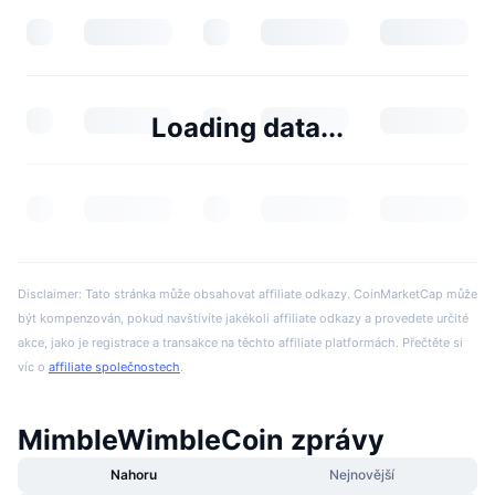
Loading data...
Disclaimer: Tato stránka může obsahovat affiliate odkazy. CoinMarketCap může
být kompenzován, pokud navštívíte jakékoli affiliate odkazy a provedete určité
akce, jako je registrace a transakce na těchto affiliate platformách. Přečtěte si
víc o
affiliate společnostech
.
MimbleWimbleCoin zprávy
Nahoru
Nejnovější