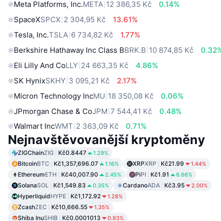
Meta Platforms, Inc.
META
12 386,35 Kč
0.14%
SpaceX
SPCX
2 304,95 Kč
13.61%
Tesla, Inc.
TSLA
6 734,82 Kč
1.77%
Berkshire Hathaway Inc Class B
BRK.B
10 874,85 Kč
0.32
Eli Lilly And Co
LLY
24 663,35 Kč
4.86%
SK Hynix
SKHY
3 095,21 Kč
2.17%
Micron Technology Inc
MU
18 350,08 Kč
0.06%
JPmorgan Chase & Co
JPM
7 544,41 Kč
0.48%
Walmart Inc
WMT
2 363,09 Kč
0.71%
Nejnavštěvovanější kryptoměny
ZIGChain
ZIG
Kč0.8447
1.29%
Bitcoin
BTC
Kč1,357,696.07
XRP
XRP
Kč21.99
1.16%
1.44%
Ethereum
ETH
Kč40,007.90
Pi
PI
Kč1.91
2.45%
6.66%
Solana
SOL
Kč1,549.83
Cardano
ADA
Kč3.95
0.35%
2.00%
Hyperliquid
HYPE
Kč1,172.92
1.28%
Zcash
ZEC
Kč10,666.55
1.35%
Shiba Inu
SHIB
Kč0.0001013
0.93%