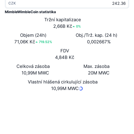
CZK
Trendující
Kryptoměnové ETF
Naučte se
CMC MCP
MimbleWimbleCoin statistika
Nové
Tržní kapitalizace
Bitcoin ETF
x402
Zprávy
2,66B Kč
0%
Krypto
Ethereum ETF
Objem (24h)
Obj./Trž. kap. (24 h)
Akademie
71,06K Kč
0,002667%
719.52%
Politika
FDV
Technická analýza
Prozkoumat
4,84B Kč
Sporty
Celková zásoba
Max. zásoba
RSI
Videa
10,99M MWC
20M MWC
Finance
MACD
Vlastní hlášená cirkulující zásoba
Slovník
10,99M MWC
Technologie
Website
Whitepaper
Deriváty
Kampaně
Webová stránka
NFT
Přehled
Airdrops
Sociální média
3.2
Hodnocení (CertiK)
Celkové NFT statistiky
Likvidace
Diamantové odměny
Explorers
explorer.mwc.mw