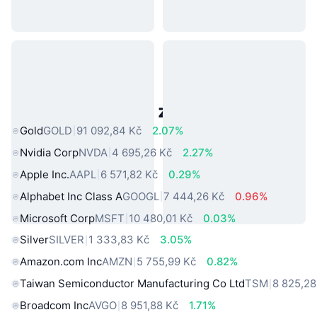
Populární aktiva z reálného světa
Gold
GOLD
91 092,84 Kč
2.07%
Nvidia Corp
NVDA
4 695,26 Kč
2.27%
Apple Inc.
AAPL
6 571,82 Kč
0.29%
Alphabet Inc Class A
GOOGL
7 444,26 Kč
0.96%
Microsoft Corp
MSFT
10 480,01 Kč
0.03%
Silver
SILVER
1 333,83 Kč
3.05%
Amazon.com Inc
AMZN
5 755,99 Kč
0.82%
Taiwan Semiconductor Manufacturing Co Ltd
TSM
8 825,28
Broadcom Inc
AVGO
8 951,88 Kč
1.71%