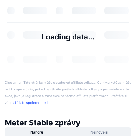
Loading data...
Disclaimer: Tato stránka může obsahovat affiliate odkazy. CoinMarketCap může
být kompenzován, pokud navštívíte jakékoli affiliate odkazy a provedete určité
akce, jako je registrace a transakce na těchto affiliate platformách. Přečtěte si
víc o
affiliate společnostech
.
Meter Stable zprávy
Nahoru
Nejnovější