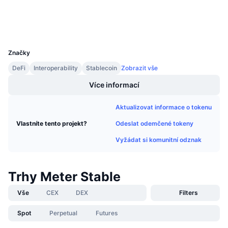
Připravované prodeje
scan.meter.io
Sazby financování
Explorers
Učte se a vydělávejte
UCID
6627
Kalendáře
Značky
DeFi
Interoperability
Stablecoin
Zobrazit vše
Kalendář ICO
Více informací
Kalendář událostí
Aktualizovat informace o tokenu
Odeslat odemčené tokeny
Vlastníte tento projekt?
Vyžádat si komunitní odznak
Trhy Meter Stable
Vše
CEX
DEX
Filters
Spot
Perpetual
Futures