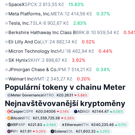
SpaceX
SPCX
2 813,55 Kč
15.83%
Meta Platforms, Inc.
META
12 414,56 Kč
0.37%
Tesla, Inc.
TSLA
6 902,67 Kč
2.83%
Berkshire Hathaway Inc Class B
BRK.B
10 939,54 Kč
0.54
Eli Lilly And Co
LLY
24 882,14 Kč
0.52%
Micron Technology Inc
MU
18 462,94 Kč
0.44%
SK Hynix
SKHY
2 898,67 Kč
3.92%
JPmorgan Chase & Co
JPM
7 514,21 Kč
0.34%
Walmart Inc
WMT
2 345,27 Kč
0.20%
Populární tokeny v chainu Meter
Meter Governance
MTRG
Kč0.2631
5.88%
Nejnavštěvovanější kryptoměny
Casper
CSPR
Kč0.04006
ADI
ADI
Kč144.47
2.14%
0.05%
Bitcoin
BTC
Kč1,359,725.38
0.26%
XRP
XRP
Kč21.83
Ethereum
ETH
Kč40,235.46
0.56%
0.11%
Pi
PI
Kč1.91
Solana
SOL
Kč1,602.32
0.25%
2.25%