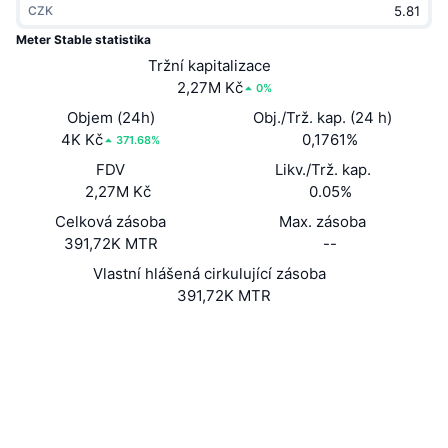
CZK
Trendující
Kryptoměnové ETF
Naučte se
CMC MCP
Meter Stable statistika
Nové
Tržní kapitalizace
Bitcoin ETF
x402
Zprávy
2,27M Kč
0%
Krypto
Ethereum ETF
Objem (24h)
Obj./Trž. kap. (24 h)
Akademie
4K Kč
0,1761%
371.68%
Politika
FDV
Likv./Trž. kap.
Technická analýza
Prozkoumat
2,27M Kč
0.05%
Sporty
Celková zásoba
Max. zásoba
RSI
Videa
391,72K MTR
--
Finance
MACD
Vlastní hlášená cirkulující zásoba
Slovník
391,72K MTR
Technologie
Webová stránka
Website
Whitepaper
Deriváty
Kampaně
NFT
Sociální média
Přehled
Airdrops
Kontrakty
Celkové NFT statistiky
0x687a...7b13e2
Likvidace
3.1
Diamantové odměny
Hodnocení (CertiK)