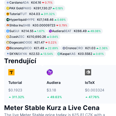
Cardano
ADA
Kč4.16
0.71%
PAX Gold
PAXG
Kč91,130.27
0.18%
Tutorial
TUT
Kč4.03
311.32%
Hyperliquid
HYPE
Kč1,148.46
0.69%
Shiba Inu
SHIB
Kč0.00009723
0.79%
Sui
SUI
Kč14.55
Audiera
BEAT
Kč66.49
1.67%
49.08%
Zcash
ZEC
Kč10,690.26
0.84%
Dogecoin
DOGE
Kč1.47
0.22%
Biconomy
BICO
Kč1.49
Cronos
CRO
Kč1.03
22.89%
2.36%
SKYAI
SKYAI
Kč2.53
Kaspa
KAS
Kč0.5582
13.54%
0.61%
Trendující
Tutorial
Audiera
IoTeX
$0.1923
$3.18
$0.003324
311.32%
49.63%
47.76%
Meter Stable Kurz a Live Cena
The live
Meter Stable price today
is Kč5.81 CZK with a