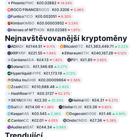
Phoenic
PNIC
Kč0.02882
14.04%
ROCO FINANCE
ROCO
Kč0.3206
3.46%
Funtico
TICO
Kč0.002051
6.30%
Kimbo
KIMBO
Kč0.00003952
3.24%
Heroes of NFT
HON
Kč0.02385
1.97%
Nejnavštěvovanější kryptoměny
ADI
ADI
Kč144.51
Bitcoin
BTC
Kč1,363,449.71
0.11%
0.22%
XRP
XRP
Kč21.55
Ethereum
ETH
Kč40,167.29
1.94%
0.12%
Cardano
ADA
Kč4.13
Pi
PI
Kč1.85
1.82%
3.65%
Solana
SOL
Kč1,546.68
0.27%
Hyperliquid
HYPE
Kč1,173.19
0.12%
Shiba Inu
SHIB
Kč0.00009664
2.56%
Zcash
ZEC
Kč10,688.48
2.93%
Hashflow
HFT
Kč0.3127
52.37%
SKYAI
SKYAI
Kč2.30
Heima
HEI
Kč4.31
32.50%
6.21%
Sui
SUI
Kč14.00
Stellar
XLM
Kč3.36
1.36%
0.82%
Kaspa
KAS
Kč0.545
Dogecoin
DOGE
Kč1.46
2.36%
0.90%
Canton
CC
Kč2.01
Ondo
ONDO
Kč7.36
4.05%
5.38%
Audiera
BEAT
Kč44.34
0.68%
Trendující