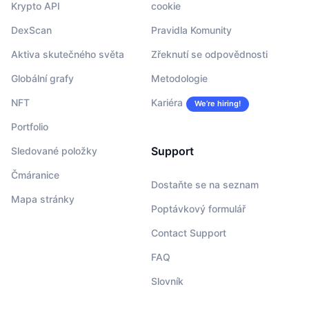
Krypto API
cookie
DexScan
Pravidla Komunity
Aktiva skutečného světa
Zřeknutí se odpovědnosti
Globální grafy
Metodologie
NFT
Kariéra
We’re hiring!
Portfolio
Support
Sledované položky
Čmáranice
Dostaňte se na seznam
Mapa stránky
Poptávkový formulář
Contact Support
FAQ
Slovník