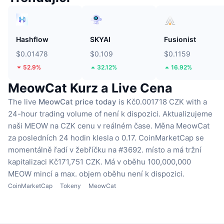
Hashflow
SKYAI
Fusionist
$0.01478
$0.109
$0.1159
52.9%
32.12%
16.92%
MeowCat Kurz a Live Cena
The live
MeowCat price today
is Kč0.001718 CZK with a
24-hour trading volume of není k dispozici.
Aktualizujeme
naši MEOW na CZK cenu v reálném čase.
Měna MeowCat
za posledních 24 hodin klesla o 0.17.
CoinMarketCap se
momentálně řadí v žebříčku na #3692. místo a má tržní
kapitalizaci Kč171,751 CZK.
Má v oběhu 100,000,000
MEOW mincí
a max. objem oběhu není k dispozici.
CoinMarketCap
Tokeny
MeowCat