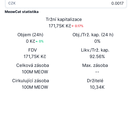
CZK
Trendující
Kryptoměnové ETF
Naučte se
CMC MCP
MeowCat statistika
Nové
Tržní kapitalizace
Bitcoin ETF
x402
Zprávy
171,75K Kč
0.17%
Krypto
Ethereum ETF
Objem (24h)
Obj./Trž. kap. (24 h)
Akademie
0 Kč
0%
0%
Politika
FDV
Likv./Trž. kap.
Technická analýza
Prozkoumat
171,75K Kč
92.56%
Sporty
Celková zásoba
Max. zásoba
RSI
Videa
100M MEOW
--
Finance
MACD
Cirkulující zásoba
Držitelé
Slovník
100M MEOW
10,34K
Technologie
Webová stránka
Website
Deriváty
Kampaně
NFT
Sociální média
Přehled
Airdrops
Kontrakty
Celkové NFT statistiky
0x8ad2...8f6187
Likvidace
2.8
Diamantové odměny
Hodnocení (CertiK)