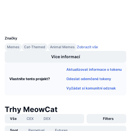
Připravované prodeje
snowscan.xyz
Sazby financování
Explorers
Učte se a vydělávejte
Wallets
UCID
Kalendáře
31317
Značky
Kalendář ICO
Memes
Cat-Themed
Animal Memes
Zobrazit vše
Kalendář událostí
Více informací
Aktualizovat informace o tokenu
Odeslat odemčené tokeny
Vlastníte tento projekt?
Vyžádat si komunitní odznak
Trhy MeowCat
Vše
CEX
DEX
Filters
Spot
Perpetual
Futures