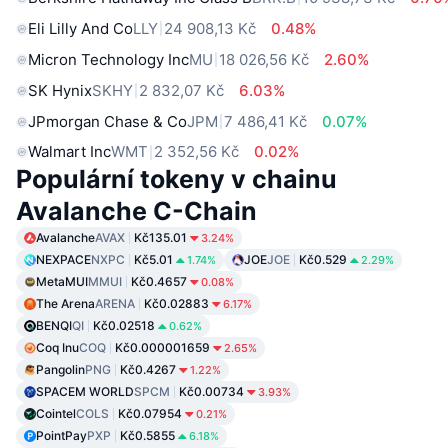
Eli Lilly And Co
LLY
24 908,13 Kč
0.48%
Micron Technology Inc
MU
18 026,56 Kč
2.60%
SK Hynix
SKHY
2 832,07 Kč
6.03%
JPmorgan Chase & Co
JPM
7 486,41 Kč
0.07%
Walmart Inc
WMT
2 352,56 Kč
0.02%
Populární tokeny v chainu
Avalanche C-Chain
Avalanche
AVAX
Kč135.01
3.24%
NEXPACE
NXPC
Kč5.01
JOE
JOE
Kč0.529
1.74%
2.29%
MetaMUI
MMUI
Kč0.4657
0.08%
The Arena
ARENA
Kč0.02883
6.17%
BENQI
QI
Kč0.02518
0.62%
Coq Inu
COQ
Kč0.000001659
2.65%
Pangolin
PNG
Kč0.4267
1.22%
SPACEM WORLD
SPCM
Kč0.00734
3.93%
Cointel
COLS
Kč0.07954
0.21%
PointPay
PXP
Kč0.5855
6.18%