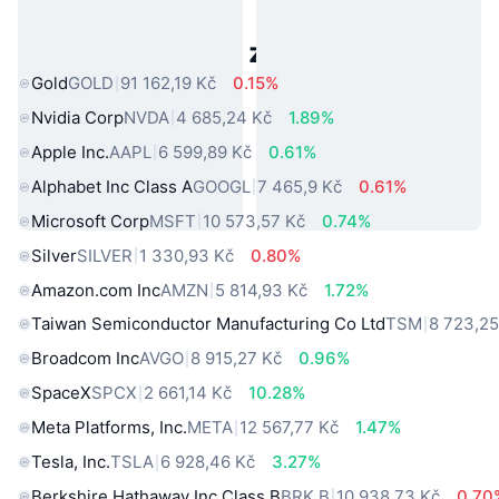
Populární aktiva z reálného světa
Gold
GOLD
91 162,19 Kč
0.15%
Nvidia Corp
NVDA
4 685,24 Kč
1.89%
Apple Inc.
AAPL
6 599,89 Kč
0.61%
Alphabet Inc Class A
GOOGL
7 465,9 Kč
0.61%
Microsoft Corp
MSFT
10 573,57 Kč
0.74%
Silver
SILVER
1 330,93 Kč
0.80%
Amazon.com Inc
AMZN
5 814,93 Kč
1.72%
Taiwan Semiconductor Manufacturing Co Ltd
TSM
8 723,25
Broadcom Inc
AVGO
8 915,27 Kč
0.96%
SpaceX
SPCX
2 661,14 Kč
10.28%
Meta Platforms, Inc.
META
12 567,77 Kč
1.47%
Tesla, Inc.
TSLA
6 928,46 Kč
3.27%
Berkshire Hathaway Inc Class B
BRK.B
10 938,73 Kč
0.70