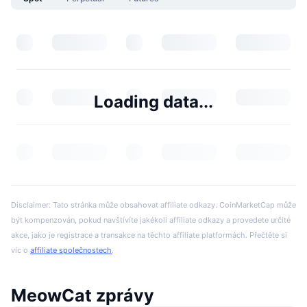
Loading data...
Disclaimer: Tato stránka může obsahovat affiliate odkazy. CoinMarketCap může
být kompenzován, pokud navštívíte jakékoli affiliate odkazy a provedete určité
akce, jako je registrace a transakce na těchto affiliate platformách. Přečtěte si
víc o
affiliate společnostech
.
MeowCat zprávy