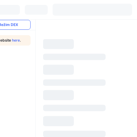
Režim DEX
website
here
.