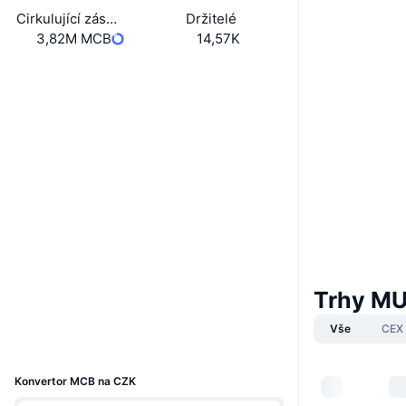
Cirkulující zásoba
Držitelé
3,82M MCB
14,57K
Website
Whitepaper
Webová stránka
Sociální média
0x4e35...a4ce42
Kontrakty
3.7
Hodnocení (CertiK)
Audits
etherscan.io
Explorers
Trhy MU
Wallets
Vše
CEX
UCID
5956
Konvertor MCB na CZK