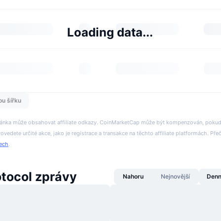
Loading data...
ou šířku
tránka může obsahovat affiliate odkazy. CoinMarketCap může být kompenzován, pokud n
rovedete určité akce, jako je registrace a transakce na těchto affiliate platformách. Přeč
tech
.
tocol zprávy
Nahoru
Nejnovější
Denn