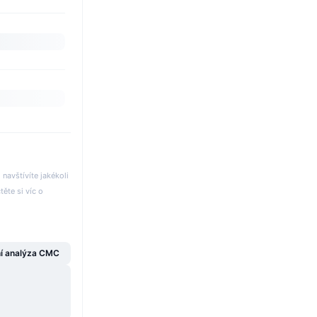
avštívíte jakékoli
těte si víc o
í analýza CMC