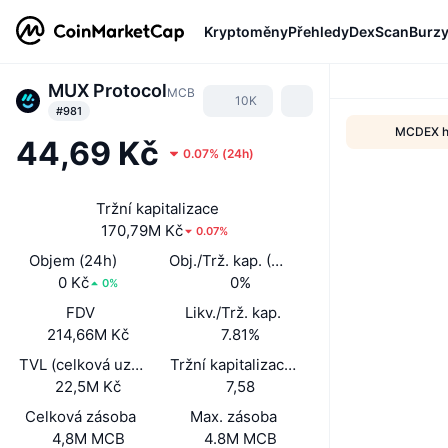
Kryptoměny
Přehledy
DexScan
Burz
MUX Protocol
MCB
10K
#981
MCDEX has
44,69 Kč
0.07%
(
24h
)
Tržní kapitalizace
170,79M Kč
0.07%
Objem (24h)
Obj./Trž. kap. (24 h)
0 Kč
0%
0%
FDV
Likv./Trž. kap.
214,66M Kč
7.81%
TVL (celková uzamčená hodnota)
Tržní kapitalizace / TVL
22,5M Kč
7,58
Celková zásoba
Max. zásoba
4,8M MCB
4.8M MCB