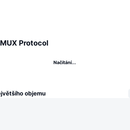
é MUX Protocol
Načítání...
ejvětšího objemu