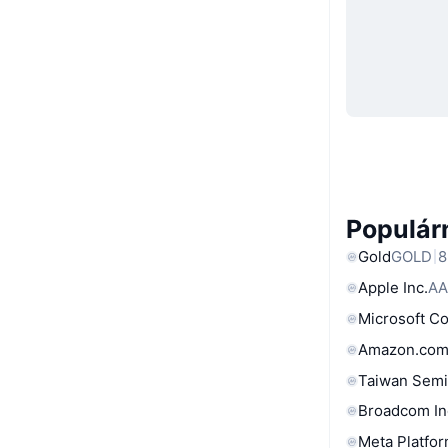
Populárn
Gold
GOLD
8
Apple Inc.
AA
Microsoft C
Amazon.com
Taiwan Semi
Broadcom In
Meta Platfor