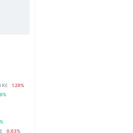
6 Kč
1.29%
19%
4%
č
0.63%