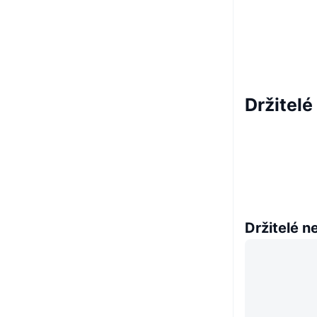
Držitel
Držitelé n