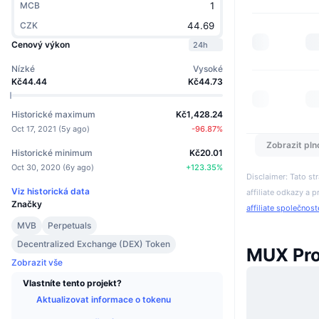
MCB
CZK
Cenový výkon
24h
Nízké
Vysoké
Kč44.44
Kč44.73
Historické maximum
Kč1,428.24
Oct 17, 2021
(
5y ago
)
-96.87
%
Zobrazit pln
Historické minimum
Kč20.01
Oct 30, 2020
(
6y ago
)
+
123.35
%
Disclaimer: Tato s
Viz historická data
affiliate odkazy a p
Značky
affiliate společnos
MVB
Perpetuals
Decentralized Exchange (DEX) Token
MUX Pro
Zobrazit vše
Vlastníte tento projekt?
Aktualizovat informace o tokenu