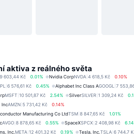
í aktiva z reálného světa
9 603,44 Kč
0.01%
Nvidia Corp
NVDA
4 618,5 Kč
0.10%
PL
6 576,61 Kč
0.45%
Alphabet Inc Class A
GOOGL
7 553,8
orp
MSFT
10 501,87 Kč
2.54%
Silver
SILVER
1 309,24 Kč
0.
 Inc
AMZN
5 731,42 Kč
0.14%
conductor Manufacturing Co Ltd
TSM
8 847,65 Kč
1.01%
c
AVGO
8 878,65 Kč
0.55%
SpaceX
SPCX
2 408,98 Kč
6.1
ms, Inc.
META
12 401,32 Kč
0.19%
Tesla, Inc.
TSLA
6 744,7 K