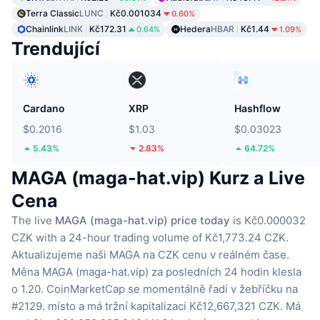
Terra Classic
LUNC
Kč0.001034
0.60%
Chainlink
LINK
Kč172.31
Hedera
HBAR
Kč1.44
0.64%
1.09%
Trendující
Cardano
XRP
Hashflow
$0.2016
$1.03
$0.03023
5.43%
2.83%
64.72%
MAGA (maga-hat.vip) Kurz a Live
Cena
The live
MAGA (maga-hat.vip) price today
is Kč0.000032
CZK with a 24-hour trading volume of Kč1,773.24 CZK.
Aktualizujeme naši MAGA na CZK cenu v reálném čase.
Měna MAGA (maga-hat.vip) za posledních 24 hodin klesla
o 1.20.
CoinMarketCap se momentálně řadí v žebříčku na
#2129. místo a má tržní kapitalizaci Kč12,667,321 CZK.
Má