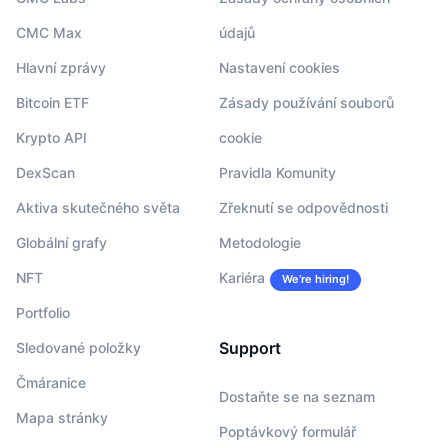
CMC Max
údajů
Hlavní zprávy
Nastavení cookies
Bitcoin ETF
Zásady používání souborů
Krypto API
cookie
DexScan
Pravidla Komunity
Aktiva skutečného světa
Zřeknutí se odpovědnosti
Globální grafy
Metodologie
NFT
Kariéra
We’re hiring!
Portfolio
Support
Sledované položky
Čmáranice
Dostaňte se na seznam
Mapa stránky
Poptávkový formulář