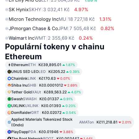
SK Hynix
SKHY
3 032,41 Kč
4.97%
Micron Technology Inc
MU
18 727,18 Kč
1.31%
JPmorgan Chase & Co
JPM
7 505,48 Kč
0.82%
Walmart Inc
WMT
2 355,69 Kč
0.24%
Populární tokeny v chainu
Ethereum
Ethereum
ETH
Kč39,895.01
1.87%
UNUS SED LEO
LEO
Kč205.22
0.39%
Chainlink
LINK
Kč170.63
0.07%
Shiba Inu
SHIB
Kč0.0001012
2.69%
Tether Gold
XAUt
Kč89,563.22
4.07%
Swash
SWASH
Kč0.01337
0.91%
UXLINK
UXLINK
Kč0.01393
0.20%
DomRaider
DRT
Kč0.02072
0.54%
Applied Materials Tokenized Stock
AMATon
Kč11,218.81
2.01%
(Ondo)
PlayDapp
PDA
Kč0.01946
3.88%
The Root Network
ROOT
Kč0.003447
1.44%