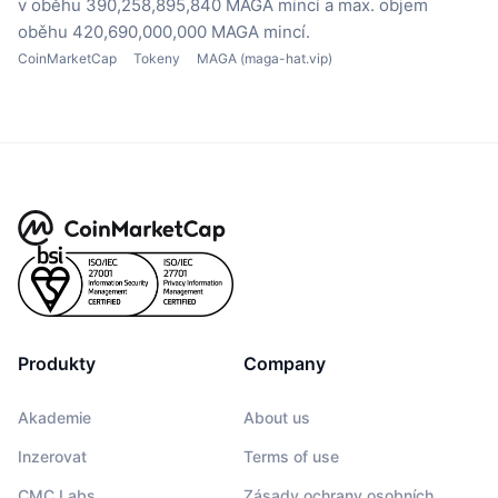
v oběhu 390,258,895,840 MAGA mincí
a max. objem
oběhu 420,690,000,000 MAGA mincí.
CoinMarketCap
Tokeny
MAGA (maga-hat.vip)
Produkty
Company
Akademie
About us
Inzerovat
Terms of use
CMC Labs
Zásady ochrany osobních