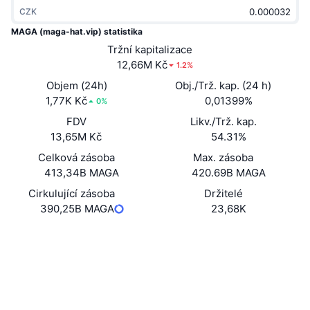
Trendující
CZK
Kryptoměnové ETF
Naučte se
CMC MCP
MAGA (maga-hat.vip) statistika
Nové
Bitcoin ETF
Tržní kapitalizace
x402
Zprávy
12,66M Kč
1.2%
Krypto
Ethereum ETF
Objem (24h)
Obj./Trž. kap. (24 h)
Akademie
1,77K Kč
0,01399%
0%
Politika
Technická analýza
FDV
Likv./Trž. kap.
Prozkoumat
13,65M Kč
54.31%
Sporty
RSI
Videa
Celková zásoba
Max. zásoba
413,34B MAGA
420.69B MAGA
Finance
MACD
Slovník
Cirkulující zásoba
Držitelé
390,25B MAGA
23,68K
Technologie
Deriváty
Kampaně
Webová stránka
Website
Sociální média
NFT
Přehled
Airdrops
Kontrakty
0xd29d...22d7c5
Celkové NFT statistiky
Explorers
etherscan.io
Likvidace
Diamantové odměny
Wallets