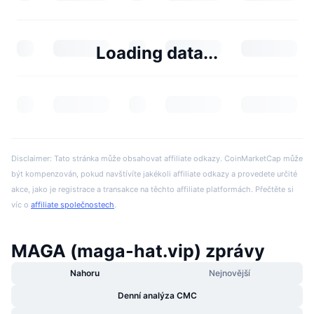
Loading data...
Disclaimer: Tato stránka může obsahovat affiliate odkazy. CoinMarketCap může
být kompenzován, pokud navštívíte jakékoli affiliate odkazy a provedete určité
akce, jako je registrace a transakce na těchto affiliate platformách. Přečtěte si
víc o
affiliate společnostech
.
MAGA (maga-hat.vip) zprávy
Nahoru
Nejnovější
Denní analýza CMC