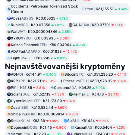
Occidental Petroleum Tokenized Stock
OXYon
Kč1,155.51
0.64%
(Ondo)
Abyss
ABYSS
Kč0.05625
1.79%
Rubic
RBC
Kč0.07356
GAIA
GAIA
Kč0.07791
1.02%
1.14%
Wat
WAT
Kč0.000004846
2.55%
XYRO
XYRO
Kč0.003935
2.38%
Kaizen Finance
KZEN
Kč0.004964
0.76%
ADAPad
ADAPAD
Kč0.01823
12.44%
LightLink
LL
Kč0.02497
0.03%
Nejnavštěvovanější kryptoměny
ADI
ADI
Kč144.91
Bitcoin
BTC
Kč1,351,235.20
0.40%
0.14%
XRP
XRP
Kč21.71
Ethereum
ETH
Kč39,978.32
2.31%
0.07%
Pi
PI
Kč1.85
Cardano
ADA
Kč4.25
2.81%
6.03%
Solana
SOL
Kč1,527.19
Heima
HEI
Kč4.18
1.58%
23.41%
Hyperliquid
HYPE
Kč1,173.80
1.87%
Zcash
ZEC
Kč10,532.44
1.60%
Shiba Inu
SHIB
Kč0.00009814
4.76%
Stellar
XLM
Kč3.39
Sui
SUI
Kč14.14
1.45%
2.25%
Dogecoin
DOGE
Kč1.45
Kaspa
KAS
Kč0.5404
0.90%
1.25%
SKYAI
SKYAI
Kč2.23
Audiera
BEAT
Kč43.41
55.51%
12.21%