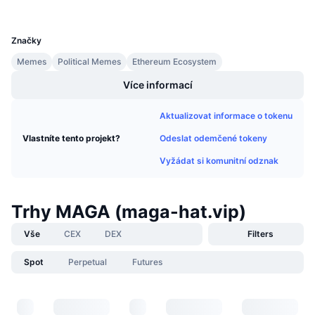
Připravované prodeje
UCID
31305
Sazby financování
Učte se a vydělávejte
Značky
Memes
Political Memes
Ethereum Ecosystem
Kalendáře
Více informací
Kalendář ICO
Aktualizovat informace o tokenu
Kalendář událostí
Odeslat odemčené tokeny
Vlastníte tento projekt?
Vyžádat si komunitní odznak
Trhy MAGA (maga-hat.vip)
Vše
CEX
DEX
Filters
Spot
Perpetual
Futures