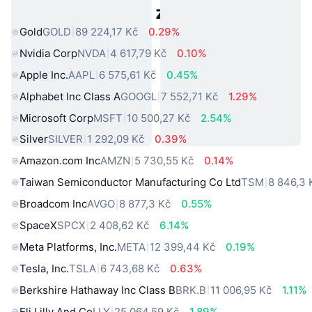
Populární aktiva z reálného světa
Gold
GOLD
89 224,17 Kč
0.29%
Nvidia Corp
NVDA
4 617,79 Kč
0.10%
Apple Inc.
AAPL
6 575,61 Kč
0.45%
Alphabet Inc Class A
GOOGL
7 552,71 Kč
1.29%
Microsoft Corp
MSFT
10 500,27 Kč
2.54%
Silver
SILVER
1 292,09 Kč
0.39%
Amazon.com Inc
AMZN
5 730,55 Kč
0.14%
Taiwan Semiconductor Manufacturing Co Ltd
TSM
8 846,3 
Broadcom Inc
AVGO
8 877,3 Kč
0.55%
SpaceX
SPCX
2 408,62 Kč
6.14%
Meta Platforms, Inc.
META
12 399,44 Kč
0.19%
Tesla, Inc.
TSLA
6 743,68 Kč
0.63%
Berkshire Hathaway Inc Class B
BRK.B
11 006,95 Kč
1.11%
Eli Lilly And Co
LLY
25 064,59 Kč
1.89%