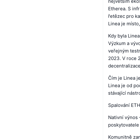
největším eko
Etherea. S inf
řetězec pro ka
Linea je místo
Kdy byla Line
Výzkum a vývoj
veřejným test
2023. V roce 
decentralizace
Čím je Linea 
Linea je od po
stávající nást
Spalování ETH 
Nativní výnos
poskytovatele 
Komunitně zam