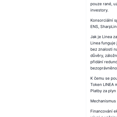
pouze rané, u
investory.
Konsorciální s
ENS, SharpLink
Jak je Linea 
Linea funguje 
bez znalosti 
důvěry, záložn
přidání redun
bezoprávněnou 
K čemu se pou
Token LINEA m
Platby za plyn
Mechanismus s
Financování e