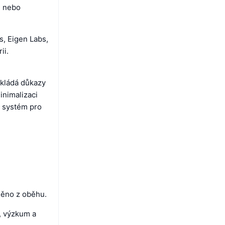
é nebo
s, Eigen Labs,
ii.
dkládá důkazy
inimalizaci
r systém pro
něno z oběhu.
, výzkum a