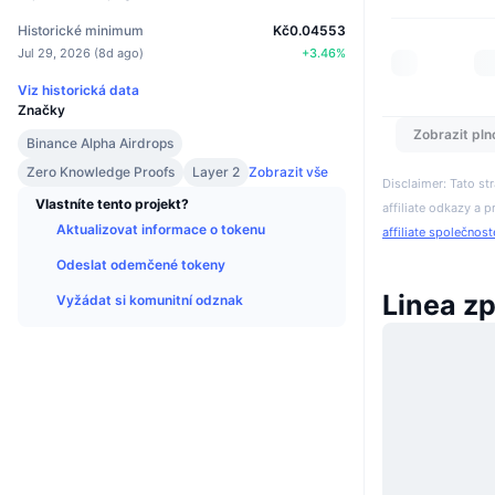
Historické minimum
Kč0.04553
Jul 29, 2026
(
8d ago
)
+
3.46
%
Viz historická data
Značky
Zobrazit pln
Binance Alpha Airdrops
Zero Knowledge Proofs
Layer 2
Zobrazit vše
Disclaimer: Tato s
Vlastníte tento projekt?
affiliate odkazy a p
Aktualizovat informace o tokenu
affiliate společnos
Odeslat odemčené tokeny
Linea z
Vyžádat si komunitní odznak