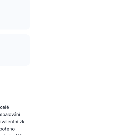
 celé
spalování
ivalentní zk
dpořeno