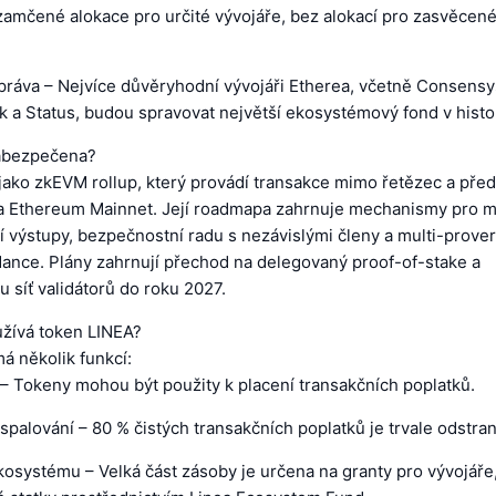
zamčené alokace pro určité vývojáře, bez alokací pro zasvěcen
práva – Nejvíce důvěryhodní vývojáři Etherea, včetně Consensy
 a Status, budou spravovat největší ekosystémový fond v histor
zabezpečena?
jako zkEVM rollup, který provádí transakce mimo řetězec a pře
na Ethereum Mainnet. Její roadmapa zahrnuje mechanismy pro m
í výstupy, bezpečnostní radu s nezávislými členy a multi-prove
dance. Plány zahrnují přechod na delegovaný proof-of-stake a
síť validátorů do roku 2027.
žívá token LINEA?
á několik funkcí:
 – Tokeny mohou být použity k placení transakčních poplatků.
palování – 80 % čistých transakčních poplatků je trvale odstra
kosystému – Velká část zásoby je určena na granty pro vývojáře