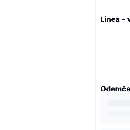
Linea –
Odemčen