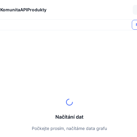
y
Komunita
API
Produkty
Načítání dat
Počkejte prosím, načítáme data grafu