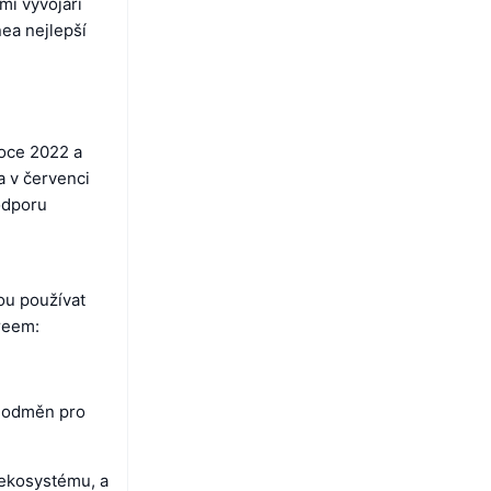
i vývojáři
nea nejlepší
roce 2022 a
a v červenci
odporu
ou používat
ereem:
í odměn pro
ekosystému, a