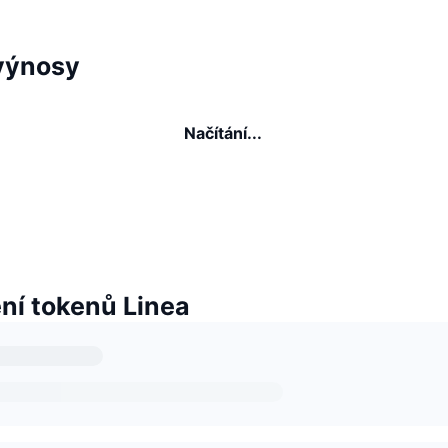
 výnosy
Načítání...
í tokenů Linea