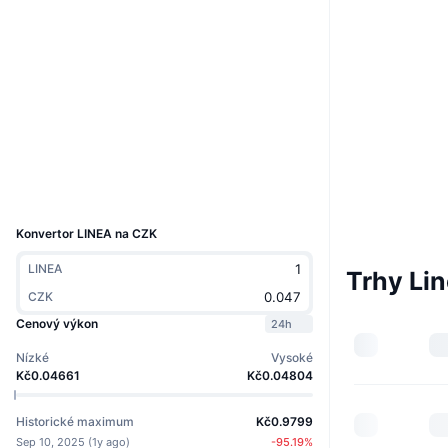
Boost
Webová stránka
Website
Whitepaper
Sociální média
Kontrakty
0x1789...afbb04
4.1
Hodnocení (CertiK)
Explorers
lineascan.build
Wallets
UCID
27657
Konvertor LINEA na CZK
LINEA
Trhy Li
CZK
Cenový výkon
24h
Nízké
Vysoké
Kč0.04661
Kč0.04804
Historické maximum
Kč0.9799
Sep 10, 2025
(
1y ago
)
-95.19
%