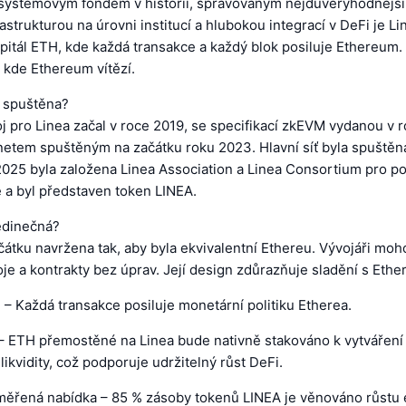
systémovým fondem v historii, spravovaným nejdůvěryhodnějším
rastrukturou na úrovni institucí a hlubokou integrací v DeFi je Li
pitál ETH, kde každá transakce a každý blok posiluje Ethereum.
, kde Ethereum vítězí.
a spuštěna?
 pro Linea začal v roce 2019, se specifikací zkEVM vydanou v 
netem spuštěným na začátku roku 2023. Hlavní síť byla spuštěn
2025 byla založena Linea Association a Linea Consortium pro p
 a byl představen token LINEA.
jedinečná?
čátku navržena tak, aby byla ekvivalentní Ethereu. Vývojáři moh
roje a kontrakty bez úprav. Její design zdůrazňuje sladění s Eth
– Každá transakce posiluje monetární politiku Etherea.
 – ETH přemostěné na Linea bude nativně stakováno k vytvářen
likvidity, což podporuje udržitelný růst DeFi.
ěřená nabídka – 85 % zásoby tokenů LINEA je věnováno růstu 