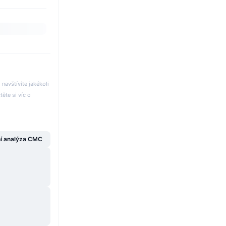
avštívíte jakékoli
těte si víc o
í analýza CMC