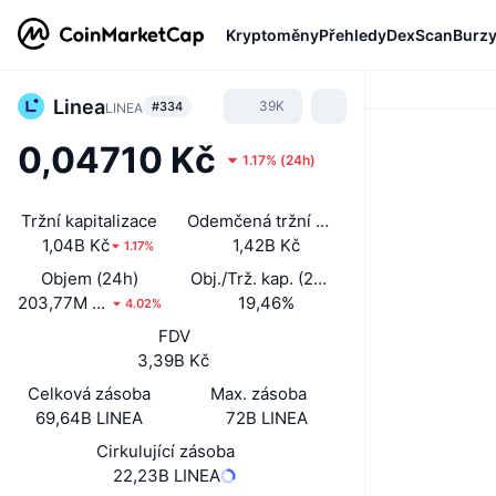
Kryptoměny
Přehledy
DexScan
Burz
Linea
39K
#334
LINEA
0,04710 Kč
1.17%
(
24h
)
Tržní kapitalizace
Odemčená tržní kapitalizace
1,04B Kč
1,42B Kč
1.17%
Objem (24h)
Obj./Trž. kap. (24 h)
203,77M Kč
19,46%
4.02%
FDV
3,39B Kč
Celková zásoba
Max. zásoba
69,64B LINEA
72B LINEA
Cirkulující zásoba
22,23B LINEA