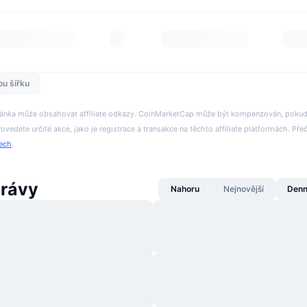
ou šířku
tránka může obsahovat affiliate odkazy. CoinMarketCap může být kompenzován, pokud n
rovedete určité akce, jako je registrace a transakce na těchto affiliate platformách. Přeč
tech
.
právy
Nahoru
Nejnovější
Denn