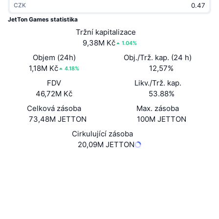
CZK
Trendující
Kryptoměnové ETF
Naučte se
CMC MCP
JetTon Games statistika
Nové
Tržní kapitalizace
Bitcoin ETF
x402
Zprávy
9,38M Kč
1.04%
Krypto
Ethereum ETF
Objem (24h)
Obj./Trž. kap. (24 h)
Akademie
1,18M Kč
12,57%
4.18%
Politika
FDV
Likv./Trž. kap.
Technická analýza
Prozkoumat
46,72M Kč
53.88%
Sporty
Celková zásoba
Max. zásoba
RSI
Videa
73,48M JETTON
100M JETTON
Finance
MACD
Cirkulující zásoba
Slovník
20,09M JETTON
Technologie
Website
Whitepaper
Deriváty
Kampaně
Webová stránka
NFT
Přehled
Airdrops
Sociální média
Celkové NFT statistiky
Likvidace
Diamantové odměny
Kontrakty
EQAQXl...JetTon