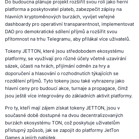
Do budoucna plánuje projekt rozšířit svou roli jako herní
platforma a poskytovatel plateb, zabezpečit zápisy na
hlavních kryptoměnových burzách, vyvíjet veřejné
dashboardy pro operativní transparentnost, implementovat
DAO pro demokratické sdílení příjmů a rozšířit svou
přítomnost na trhu Telegramu, aby přilákal více uživatelů.
Tokeny JETTON, které jsou středobodem ekosystému
platformy, se využívají pro různé účely včetně uzavírání
sázek, účasti na hrách, přijímání odměn za hry a
doporučení a hlasování o rozhodnutích týkajících se
rozdělení příjmů. Tyto tokeny jsou také vyhrazeny jako
hlavní ceny pro budoucí akce, turnaje a propagace, čímž
jsou ještě více integrovány do základních aktivit platformy.
Pro ty, kteří mají zájem získat tokeny JETTON, jsou v
současné době dostupné na dvou decentralizovaných
burzách ekosystému TON, což poskytuje uživatelům
přístupný způsob, jak se zapojit do platformy JetTon
Games a jejích nabídek.