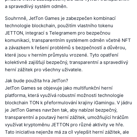
a spravedlivý systém odměn.
Souhrnně, JetTon Games je zabezpečen kombinací
technologie blockchain, použitím vlastního tokenu
JETTON, integrací s Telegramem pro bezpečnou
komunikaci, transparentním systémem odměn včetně NFT
a závazkem k řešení problémů s bezpečností a důvěrou,
které jsou v herním průmyslu vrozené. Tyto opatření
kolektivně zajišťují bezpečný, transparentní a spravedlivý
herní zážitek pro všechny uživatele.
Jak bude použita hra JetTon?
JetTon Games se objevuje jako multifunkční herní
platforma, která využívá robustní možnosti technologie
blockchain TON k přeformulování krajiny iGamingu. V jádru
je JetTon Games navržen tak, aby nabízel bezpečný,
transparentní a poutavý herní zážitek, umožňující hráčům
využívat kryptoměnu JETTON pro různé aktivity ve hře.
Tato iniciativa nejenže má za cíl vylepšit herní zážitek, ale