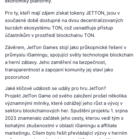
ekonomiky platformy.
Pro ty, kteří mají zájem získat tokeny JETTON, jsou v
současné době dostupné na dvou decentralizovaných
burzách ekosystému TON, což usnadňuje přístup
účastníkům v prostředí blockchainu TON.
Závěrem, JetTon Games stojí jako průkopnické řešení v
průmyslu iGamingu, spojující světy technologie blockchain
a herní zábavy. Jeho zaměření na bezpečnost,
transparentnost a zapojení komunity jej staví jako
pozoruhod
Jaké klíčové události se udály pro hru JetTon?
Projekt JetTon Game od svého založení prošel několika
významnými milníky, které odrážejí jeho růst a vývoj v
sektoru blockchainových her. Spuštění projektu 1. srpna
2023 znamenalo začátek jeho cesty, kterou vedl tým s
bohatými zkušenostmi v oblasti iGamingu a affiliate
marketingu. Cílem bylo řešit převládající výzvy v herním