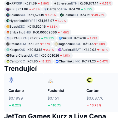
XRP
XRP
Kč21.39
Ethereum
ETH
Kč39,871.14
2.80%
0.53%
Pi
PI
Kč1.86
Cardano
ADA
Kč4.20
4.18%
6.55%
Solana
SOL
Kč1,527.19
Heima
HEI
Kč4.21
1.78%
49.73%
Hyperliquid
HYPE
Kč1,163.97
1.72%
Zcash
ZEC
Kč10,520.16
1.83%
Shiba Inu
SHIB
Kč0.00009666
4.68%
SKYAI
SKYAI
Kč2.02
Sui
SUI
Kč14.16
28.93%
1.71%
Stellar
XLM
Kč3.36
Dogecoin
DOGE
Kč1.45
1.17%
1.00%
Kaspa
KAS
Kč0.5348
Audiera
BEAT
Kč42.03
2.71%
1.61%
Terra Classic
LUNC
Kč0.001026
1.51%
Canton
CC
Kč1.85
Chainlink
LINK
Kč171.23
13.22%
0.47%
Trendující
Cardano
Fusionist
Canton
$0.1999
$0.151
$0.08776
6.22%
110.7%
13.73%
JetTon Games Kurz a Live Cena