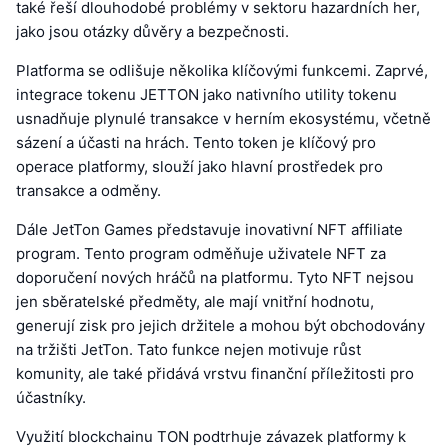
také řeší dlouhodobé problémy v sektoru hazardních her,
jako jsou otázky důvěry a bezpečnosti.
Platforma se odlišuje několika klíčovými funkcemi. Zaprvé,
integrace tokenu JETTON jako nativního utility tokenu
usnadňuje plynulé transakce v herním ekosystému, včetně
sázení a účasti na hrách. Tento token je klíčový pro
operace platformy, slouží jako hlavní prostředek pro
transakce a odměny.
Dále JetTon Games představuje inovativní NFT affiliate
program. Tento program odměňuje uživatele NFT za
doporučení nových hráčů na platformu. Tyto NFT nejsou
jen sběratelské předměty, ale mají vnitřní hodnotu,
generují zisk pro jejich držitele a mohou být obchodovány
na tržišti JetTon. Tato funkce nejen motivuje růst
komunity, ale také přidává vrstvu finanční příležitosti pro
účastníky.
Využití blockchainu TON podtrhuje závazek platformy k