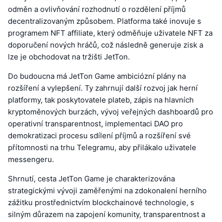
odměn a ovlivňování rozhodnutí o rozdělení příjmů
decentralizovaným způsobem. Platforma také inovuje s
programem NFT affiliate, který odměňuje uživatele NFT za
doporučení nových hráčů, což následně generuje zisk a
lze je obchodovat na tržišti JetTon.
Do budoucna má JetTon Game ambiciózní plány na
rozšíření a vylepšení. Ty zahrnují další rozvoj jak herní
platformy, tak poskytovatele plateb, zápis na hlavních
kryptoměnových burzách, vývoj veřejných dashboardů pro
operativní transparentnost, implementaci DAO pro
demokratizaci procesu sdílení příjmů a rozšíření své
přítomnosti na trhu Telegramu, aby přilákalo uživatele
messengeru.
Shrnutí, cesta JetTon Game je charakterizována
strategickými vývoji zaměřenými na zdokonalení herního
zážitku prostřednictvím blockchainové technologie, s
silným důrazem na zapojení komunity, transparentnost a