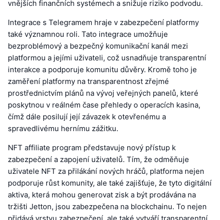
vnějších finančních systémech a snižuje riziko podvodu.
Integrace s Telegramem hraje v zabezpečení platformy
také významnou roli. Tato integrace umožňuje
bezproblémový a bezpečný komunikační kanál mezi
platformou a jejími uživateli, což usnadňuje transparentní
interakce a podporuje komunitu důvěry. Kromě toho je
zaměření platformy na transparentnost zřejmé
prostřednictvím plánů na vývoj veřejných panelů, které
poskytnou v reálném čase přehledy o operacích kasina,
čímž dále posilují její závazek k otevřenému a
spravedlivému hernímu zážitku.
NFT affiliate program představuje nový přístup k
zabezpečení a zapojení uživatelů. Tím, že odměňuje
uživatele NFT za přilákání nových hráčů, platforma nejen
podporuje růst komunity, ale také zajišťuje, že tyto digitální
aktiva, která mohou generovat zisk a být prodávána na
tržišti Jetton, jsou zabezpečena na blockchainu. To nejen
přidává vrstvu zabezpečení, ale také vytváří transparentní