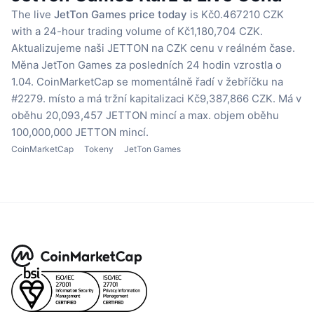
The live
JetTon Games price today
is Kč0.467210 CZK
with a 24-hour trading volume of Kč1,180,704 CZK.
Aktualizujeme naši JETTON na CZK cenu v reálném čase.
Měna JetTon Games za posledních 24 hodin vzrostla o
1.04.
CoinMarketCap se momentálně řadí v žebříčku na
#2279. místo a má tržní kapitalizaci Kč9,387,866 CZK.
Má v
oběhu 20,093,457 JETTON mincí
a max. objem oběhu
100,000,000 JETTON mincí.
CoinMarketCap
Tokeny
JetTon Games