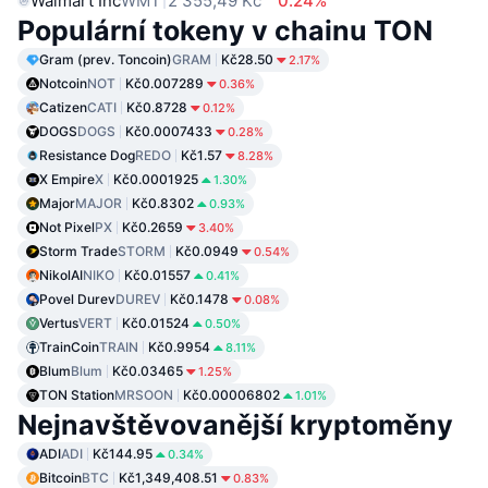
Walmart Inc
WMT
2 355,49 Kč
0.24%
Populární tokeny v chainu TON
Gram (prev. Toncoin)
GRAM
Kč28.50
2.17%
Notcoin
NOT
Kč0.007289
0.36%
Catizen
CATI
Kč0.8728
0.12%
DOGS
DOGS
Kč0.0007433
0.28%
Resistance Dog
REDO
Kč1.57
8.28%
X Empire
X
Kč0.0001925
1.30%
Major
MAJOR
Kč0.8302
0.93%
Not Pixel
PX
Kč0.2659
3.40%
Storm Trade
STORM
Kč0.0949
0.54%
NikolAI
NIKO
Kč0.01557
0.41%
Povel Durev
DUREV
Kč0.1478
0.08%
Vertus
VERT
Kč0.01524
0.50%
TrainCoin
TRAIN
Kč0.9954
8.11%
Blum
Blum
Kč0.03465
1.25%
TON Station
MRSOON
Kč0.00006802
1.01%
Nejnavštěvovanější kryptoměny
ADI
ADI
Kč144.95
0.34%
Bitcoin
BTC
Kč1,349,408.51
0.83%