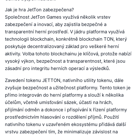
Jak je hra JetTon zabezpečena?
Společnost JetTon Games využívá několik vrstev
zabezpečení a inovací, aby zajistila bezpečné a
transparentní herní prostředí. V jádru platforma využívá
technologii blockchain, konkrétně blockchain TON, který
poskytuje decentralizovaný základ pro veškeré herní
aktivity. Volba tohoto blockchainu je klíčová, protože nabízí
vysoký výkon, bezpečnost a transparentnost, které jsou
zásadní pro integritu herních operací a výsledků.
Zavedení tokenu JETTON, nativního utility tokenu, dále
zvyšuje bezpečnost a užitečnost platformy. Tento token je
přímo integrován do herní platformy a slouží k několika
účelům, včetně umisťování sázek, účasti na hrách,
přijímání odměn a dokonce i přispívání k řízení platformy
prostřednictvím hlasování o rozdělení příjmů. Použití
nativního tokenu v uzavřeném ekosystému přidává další
vrstvu zabezpečení tím, že minimalizuje závislost na