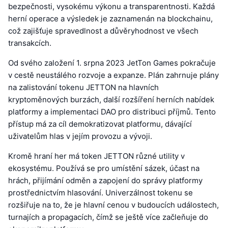
bezpečnosti, vysokému výkonu a transparentnosti. Každá
herní operace a výsledek je zaznamenán na blockchainu,
což zajišťuje spravedlnost a důvěryhodnost ve všech
transakcích.
Od svého založení 1. srpna 2023 JetTon Games pokračuje
v cestě neustálého rozvoje a expanze. Plán zahrnuje plány
na zalistování tokenu JETTON na hlavních
kryptoměnových burzách, další rozšíření herních nabídek
platformy a implementaci DAO pro distribuci příjmů. Tento
přístup má za cíl demokratizovat platformu, dávající
uživatelům hlas v jejím provozu a vývoji.
Kromě hraní her má token JETTON různé utility v
ekosystému. Používá se pro umístění sázek, účast na
hrách, přijímání odměn a zapojení do správy platformy
prostřednictvím hlasování. Univerzálnost tokenu se
rozšiřuje na to, že je hlavní cenou v budoucích událostech,
turnajích a propagacích, čímž se ještě více začleňuje do