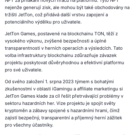
NFT za přilákání nových hráčů na platformu. Tyto NFT
nejenže generují zisk, ale mohou být také obchodovány na
tržišti JetTon, což přidává další vrstvu zapojení a
potenciálního výdělku pro uživatele.
JetTon Games, postavené na blockchainu TON, těží z
vysokého výkonu, zvýšené bezpečnosti a úplné
transparentnosti v herních operacích a výsledcích. Tato
volba infrastruktury blockchainu zdůrazňuje závazek
projektu poskytovat důvěryhodnou a efektivní platformu
pro své uživatele.
Od svého založení 1. srpna 2023 týmem s bohatými
zkušenostmi v oblasti iGamingu a affiliate marketingu si
JetTon Games klade za cíl řešit přetrvávající problémy v
sektoru hazardních her. Vize projektu je spojit světy
kryptoměn a zábavy spojené s hazardními hrami, čímž
zajistí bezpečný, transparentní a příjemný herní zážitek
pro všechny účastníky.