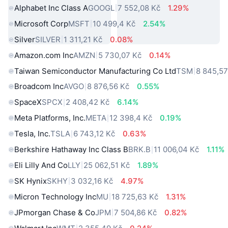
Alphabet Inc Class A
GOOGL
7 552,08 Kč
1.29%
Microsoft Corp
MSFT
10 499,4 Kč
2.54%
Silver
SILVER
1 311,21 Kč
0.08%
Amazon.com Inc
AMZN
5 730,07 Kč
0.14%
Taiwan Semiconductor Manufacturing Co Ltd
TSM
8 845,57
Broadcom Inc
AVGO
8 876,56 Kč
0.55%
SpaceX
SPCX
2 408,42 Kč
6.14%
Meta Platforms, Inc.
META
12 398,4 Kč
0.19%
Tesla, Inc.
TSLA
6 743,12 Kč
0.63%
Berkshire Hathaway Inc Class B
BRK.B
11 006,04 Kč
1.11%
Eli Lilly And Co
LLY
25 062,51 Kč
1.89%
SK Hynix
SKHY
3 032,16 Kč
4.97%
Micron Technology Inc
MU
18 725,63 Kč
1.31%
JPmorgan Chase & Co
JPM
7 504,86 Kč
0.82%