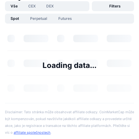
Vše
CEX
DEX
Filters
Spot
Perpetual
Futures
Loading data...
Disclaimer: Tato stránka může obsahovat affiliate odkazy. CoinMarketCap může
být kompenzován, pokud navštívíte jakékoli affiliate odkazy a provedete určité
akce, jako je registrace a transakce na těchto affiliate platformách. Přečtěte si
víc o
affiliate společnostech
.