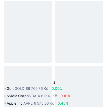
Populární aktiva z reálného světa
Gold
GOLD
89 769,76 Kč
0.00%
Nvidia Corp
NVDA
4 617,41 Kč
0.10%
Apple Inc.
AAPL
6 575,06 Kč
0.45%