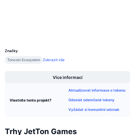
Audits
Připravované prodeje
Sazby financování
Učte se a vydělávejte
tonviewer.com
Explorers
Kalendáře
Wallets
UCID
27894
Kalendář ICO
Značky
Kalendář událostí
Toncoin Ecosystem
Zobrazit vše
Boost
Více informací
Aktualizovat informace o tokenu
Odeslat odemčené tokeny
Vlastníte tento projekt?
Vyžádat si komunitní odznak
Trhy JetTon Games