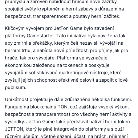
průmyslu a zároveň nabídnout hráčům nové zážitky
spojující světy kryptoměn a herní zábavy s důrazem na
bezpečnost, transparentnost a poutavý herní zážitek.
Klíčovým vývojem pro JetTon Game bylo zavedení
platformy Gamestarter. Tato iniciativa byla navržena tak,
aby zmírnila překážky, kterým čelí nezávislí vývojáři na
herním trhu, a nabídla nové příležitosti pro příjmy jak pro
hráče, tak pro vývojáře. Platforma se vyznačuje
ekonomikou založenou na tokenech a poskytuje
vývojářům sofistikované marketingové nástroje, které
zvyšují jejich schopnost efektivně oslovit a zapojit cílové
publikum.
Unikátnost projektu je dále zdůrazněna několika funkcemi.
Funguje na blockchainu TON, což zajišťuje vysoký výkon,
bezpečnost a transparentnost pro všechny herní aktivity a
výsledky. JetTon Game také představil nativní herní token
JETTON, který je plně integrován do platformy a slouží
různým účelům, včetně sázení, účasti na hrách, přijímání