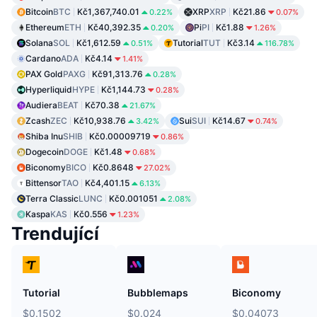
Bitcoin
BTC
Kč1,367,740.01
XRP
XRP
Kč21.86
0.22%
0.07%
Ethereum
ETH
Kč40,392.35
Pi
PI
Kč1.88
0.20%
1.26%
Solana
SOL
Kč1,612.59
Tutorial
TUT
Kč3.14
0.51%
116.78%
Cardano
ADA
Kč4.14
1.41%
PAX Gold
PAXG
Kč91,313.76
0.28%
Hyperliquid
HYPE
Kč1,144.73
0.28%
Audiera
BEAT
Kč70.38
21.67%
Zcash
ZEC
Kč10,938.76
Sui
SUI
Kč14.67
3.42%
0.74%
Shiba Inu
SHIB
Kč0.00009719
0.86%
Dogecoin
DOGE
Kč1.48
0.68%
Biconomy
BICO
Kč0.8648
27.02%
Bittensor
TAO
Kč4,401.15
6.13%
Terra Classic
LUNC
Kč0.001051
2.08%
Kaspa
KAS
Kč0.556
1.23%
Trendující
Tutorial
Bubblemaps
Biconomy
$0.1502
$0.024
$0.04073