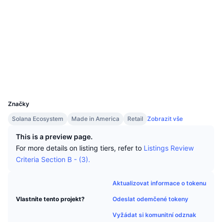
Nejlepší obchodníci
Články
Přílivy/odlivy na burzy
DEX API
Konvertor
Sociální média
Žebříčky
Spot
Kontrakty
4VC7UY...tyRJMH
Nálada
Podnik
Newsletter
Indikátory
Trendující
solscan.io
Deriváty
Explorers
Ceník
CMC Launch
Nadcházející
Fear and Greed Index
Wallets
Zdroje
CMC Labs
Nedávno přidané
Index sezóny altcoinů
UCID
31121
CMC Max
Značky
Vítězové a poražení
Ukazatele tržního cyklu
Dokumentace
Solana Ecosystem
Made in America
Retail
Zobrazit vše
Hlavní zprávy
Nejnavštěvovanější
Dominance Bitcoinu
FAQ
This is a preview page.
For more details on listing tiers, refer to
Listings Review
Telegram bot
Sentiment komunity
Index CoinMarketCap 20
Criteria Section B - (3).
Integrace AI
Inzerovat
Žebříček chainů
Index CoinMarketCap 100
Aktualizovat informace o tokenu
CMC Centrum pro agenty
Odeslat odemčené tokeny
Vlastníte tento projekt?
Predikční trhy
Tooky ETF
Webové widgety
Tržiště dovedností
Vyžádat si komunitní odznak