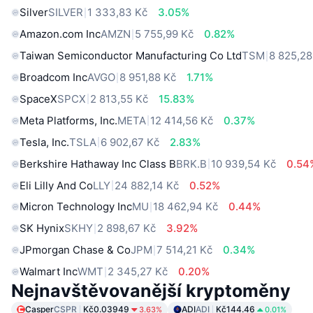
Silver
SILVER
1 333,83 Kč
3.05%
Amazon.com Inc
AMZN
5 755,99 Kč
0.82%
Taiwan Semiconductor Manufacturing Co Ltd
TSM
8 825,28
Broadcom Inc
AVGO
8 951,88 Kč
1.71%
SpaceX
SPCX
2 813,55 Kč
15.83%
Meta Platforms, Inc.
META
12 414,56 Kč
0.37%
Tesla, Inc.
TSLA
6 902,67 Kč
2.83%
Berkshire Hathaway Inc Class B
BRK.B
10 939,54 Kč
0.54
Eli Lilly And Co
LLY
24 882,14 Kč
0.52%
Micron Technology Inc
MU
18 462,94 Kč
0.44%
SK Hynix
SKHY
2 898,67 Kč
3.92%
JPmorgan Chase & Co
JPM
7 514,21 Kč
0.34%
Walmart Inc
WMT
2 345,27 Kč
0.20%
Nejnavštěvovanější kryptoměny
Casper
CSPR
Kč0.03949
ADI
ADI
Kč144.46
3.63%
0.01%