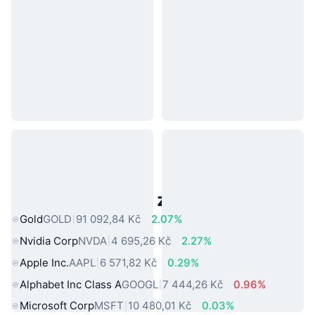
Populární aktiva z reálného světa
Gold
GOLD
91 092,84 Kč
2.07%
Nvidia Corp
NVDA
4 695,26 Kč
2.27%
Apple Inc.
AAPL
6 571,82 Kč
0.29%
Alphabet Inc Class A
GOOGL
7 444,26 Kč
0.96%
Microsoft Corp
MSFT
10 480,01 Kč
0.03%