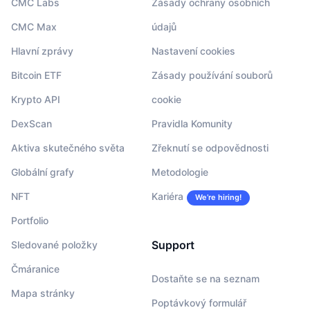
CMC Labs
Zásady ochrany osobních
CMC Max
údajů
Hlavní zprávy
Nastavení cookies
Bitcoin ETF
Zásady používání souborů
Krypto API
cookie
DexScan
Pravidla Komunity
Aktiva skutečného světa
Zřeknutí se odpovědnosti
Globální grafy
Metodologie
NFT
Kariéra
We’re hiring!
Portfolio
Support
Sledované položky
Čmáranice
Dostaňte se na seznam
Mapa stránky
Poptávkový formulář