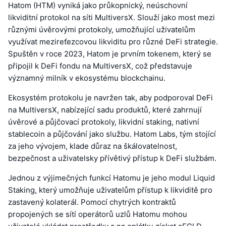
Hatom (HTM) vyniká jako průkopnický, neúschovní
likviditní protokol na síti MultiversX. Slouží jako most mezi
různými úvěrovými protokoly, umožňující uživatelům
využívat mezireťezcovou likviditu pro různé DeFi strategie.
Spuštěn v roce 2023, Hatom je prvním tokenem, který se
připojil k DeFi fondu na MultiversX, což představuje
významný milník v ekosystému blockchainu.
Ekosystém protokolu je navržen tak, aby podporoval DeFi
na MultiversX, nabízející sadu produktů, které zahrnují
úvěrové a půjčovací protokoly, likvidní staking, nativní
stablecoin a půjčování jako službu. Hatom Labs, tým stojící
za jeho vývojem, klade důraz na škálovatelnost,
bezpečnost a uživatelsky přívětivý přístup k DeFi službám.
Jednou z výjimečných funkcí Hatomu je jeho modul Liquid
Staking, který umožňuje uživatelům přístup k likviditě pro
zastavený kolaterál. Pomocí chytrých kontraktů
propojených se sítí operátorů uzlů Hatomu mohou