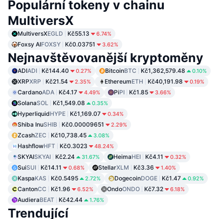
Populární tokeny v chainu
MultiversX
MultiversX
EGLD
Kč55.13
6.74%
Foxsy AI
FOXSY
Kč0.03751
3.62%
Nejnavštěvovanější kryptoměny
ADI
ADI
Kč144.40
Bitcoin
BTC
Kč1,362,579.48
0.27%
0.10%
XRP
XRP
Kč21.54
Ethereum
ETH
Kč40,191.98
2.35%
0.19%
Cardano
ADA
Kč4.17
Pi
PI
Kč1.85
4.49%
3.66%
Solana
SOL
Kč1,549.08
0.35%
Hyperliquid
HYPE
Kč1,169.07
0.34%
Shiba Inu
SHIB
Kč0.00009651
2.29%
Zcash
ZEC
Kč10,738.45
3.08%
Hashflow
HFT
Kč0.3023
48.24%
SKYAI
SKYAI
Kč2.24
Heima
HEI
Kč4.11
31.67%
0.32%
Sui
SUI
Kč14.11
Stellar
XLM
Kč3.36
0.68%
1.40%
Kaspa
KAS
Kč0.5495
Dogecoin
DOGE
Kč1.47
2.72%
0.92%
Canton
CC
Kč1.96
Ondo
ONDO
Kč7.32
6.52%
6.18%
Audiera
BEAT
Kč42.44
1.76%
Trendující