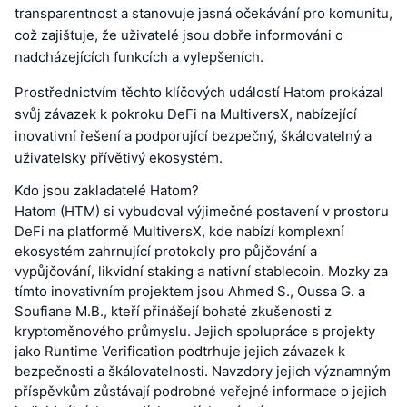
transparentnost a stanovuje jasná očekávání pro komunitu,
což zajišťuje, že uživatelé jsou dobře informováni o
nadcházejících funkcích a vylepšeních.
Prostřednictvím těchto klíčových událostí Hatom prokázal
svůj závazek k pokroku DeFi na MultiversX, nabízející
inovativní řešení a podporující bezpečný, škálovatelný a
uživatelsky přívětivý ekosystém.
Kdo jsou zakladatelé Hatom?
Hatom (HTM) si vybudoval výjimečné postavení v prostoru
DeFi na platformě MultiversX, kde nabízí komplexní
ekosystém zahrnující protokoly pro půjčování a
vypůjčování, likvidní staking a nativní stablecoin. Mozky za
tímto inovativním projektem jsou Ahmed S., Oussa G. a
Soufiane M.B., kteří přinášejí bohaté zkušenosti z
kryptoměnového průmyslu. Jejich spolupráce s projekty
jako Runtime Verification podtrhuje jejich závazek k
bezpečnosti a škálovatelnosti. Navzdory jejich významným
příspěvkům zůstávají podrobné veřejné informace o jejich