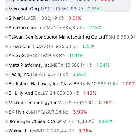
Microsoft Corp
MSFT
10 562,88 Kč
0.71%
Silver
SILVER
1 332,49 Kč
0.61%
Amazon.com Inc
AMZN
5 834,35 Kč
2.13%
Taiwan Semiconductor Manufacturing Co Ltd
TSM
8 759,94
Broadcom Inc
AVGO
8 935,08 Kč
1.25%
SpaceX
SPCX
2 698,56 Kč
11.91%
Meta Platforms, Inc.
META
12 506,14 Kč
1.04%
Tesla, Inc.
TSLA
6 967,21 Kč
3.92%
Berkshire Hathaway Inc Class B
BRK.B
10 887,51 Kč
1.09%
Eli Lilly And Co
LLY
24 653,63 Kč
1.43%
Micron Technology Inc
MU
18 356,22 Kč
0.76%
SK Hynix
SKHY
2 893,24 Kč
3.93%
JPmorgan Chase & Co
JPM
7 476,34 Kč
0.00%
Walmart Inc
WMT
2 343,44 Kč
0.35%