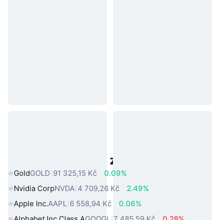
Populární aktiva z reálného světa
Gold
GOLD
91 325,15 Kč
0.09%
Nvidia Corp
NVDA
4 709,26 Kč
2.49%
Apple Inc.
AAPL
6 558,94 Kč
0.06%
Alphabet Inc Class A
GOOGL
7 485,59 Kč
0.28%