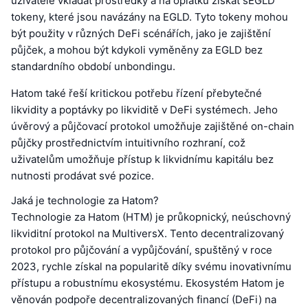
uživatelé vkládat prostředky a na oplátku získat sEGLD
tokeny, které jsou navázány na EGLD. Tyto tokeny mohou
být použity v různých DeFi scénářích, jako je zajištění
půjček, a mohou být kdykoli vyměněny za EGLD bez
standardního období unbondingu.
Hatom také řeší kritickou potřebu řízení přebytečné
likvidity a poptávky po likviditě v DeFi systémech. Jeho
úvěrový a půjčovací protokol umožňuje zajištěné on-chain
půjčky prostřednictvím intuitivního rozhraní, což
uživatelům umožňuje přístup k likvidnímu kapitálu bez
nutnosti prodávat své pozice.
Jaká je technologie za Hatom?
Technologie za Hatom (HTM) je průkopnický, neúschovný
likviditní protokol na MultiversX. Tento decentralizovaný
protokol pro půjčování a vypůjčování, spuštěný v roce
2023, rychle získal na popularitě díky svému inovativnímu
přístupu a robustnímu ekosystému. Ekosystém Hatom je
věnován podpoře decentralizovaných financí (DeFi) na