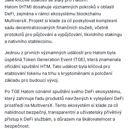
Hatom (HTM) dosahuje významných pokroků v oblasti
DeFi, zejména v rámci ekosystému blockchainu
MultiversX. Projekt si klade za cíl poskytovat komplexní
sadu decentralizovaných finančních služeb, včetně
protokolů pro půjčování a vypůjčování, likvidního stakingu
a nativního stablecoinu.
Jednou z prvních významných událostí pro Hatom byla
úspěšná Token Generation Event (TGE), která znamenala
oficiální spuštění HTM. Tato událost byla klíčová pro
etablování tokenu na trhu s kryptoměnami a položení
základu pro budoucí vývoj.
Po TGE Hatom oznámil spuštění svého DeFi ekosystému,
který zahrnuje řadu produktů navržených k vylepšení DeFi
prostředí na MultiversX. Tento ekosystém si klade za cíl
nabídnout bezpečný, transparentní a uživatelsky přívětivý
přístup k DeFi službám, s důrazem na škálovatelnost a
bezpečnost.