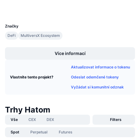
Připravované prodeje
Explorers
explorer.multiversx.com
Sazby financování
Učte se a vydělávejte
UCID
27686
Značky
Kalendáře
DeFi
MultiversX Ecosystem
Boost
Kalendář ICO
Více informací
Kalendář událostí
Aktualizovat informace o tokenu
Odeslat odemčené tokeny
Vlastníte tento projekt?
Vyžádat si komunitní odznak
Trhy Hatom
Vše
CEX
DEX
Filters
Spot
Perpetual
Futures