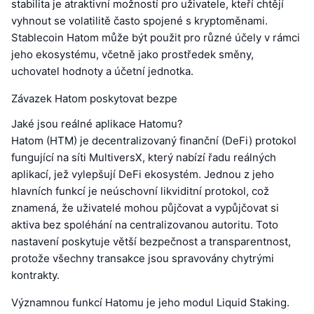
stabilita je atraktivní možností pro uživatele, kteří chtějí
vyhnout se volatilitě často spojené s kryptoměnami.
Stablecoin Hatom může být použit pro různé účely v rámci
jeho ekosystému, včetně jako prostředek směny,
uchovatel hodnoty a účetní jednotka.
Závazek Hatom poskytovat bezpe
Jaké jsou reálné aplikace Hatomu?
Hatom (HTM) je decentralizovaný finanční (DeFi) protokol
fungující na síti MultiversX, který nabízí řadu reálných
aplikací, jež vylepšují DeFi ekosystém. Jednou z jeho
hlavních funkcí je neúschovní likviditní protokol, což
znamená, že uživatelé mohou půjčovat a vypůjčovat si
aktiva bez spoléhání na centralizovanou autoritu. Toto
nastavení poskytuje větší bezpečnost a transparentnost,
protože všechny transakce jsou spravovány chytrými
kontrakty.
Významnou funkcí Hatomu je jeho modul Liquid Staking.