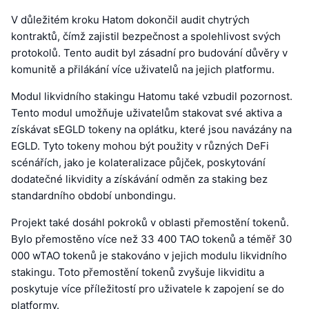
V důležitém kroku Hatom dokončil audit chytrých
kontraktů, čímž zajistil bezpečnost a spolehlivost svých
protokolů. Tento audit byl zásadní pro budování důvěry v
komunitě a přilákání více uživatelů na jejich platformu.
Modul likvidního stakingu Hatomu také vzbudil pozornost.
Tento modul umožňuje uživatelům stakovat své aktiva a
získávat sEGLD tokeny na oplátku, které jsou navázány na
EGLD. Tyto tokeny mohou být použity v různých DeFi
scénářích, jako je kolateralizace půjček, poskytování
dodatečné likvidity a získávání odměn za staking bez
standardního období unbondingu.
Projekt také dosáhl pokroků v oblasti přemostění tokenů.
Bylo přemostěno více než 33 400 TAO tokenů a téměř 30
000 wTAO tokenů je stakováno v jejich modulu likvidního
stakingu. Toto přemostění tokenů zvyšuje likviditu a
poskytuje více příležitostí pro uživatele k zapojení se do
platformy.