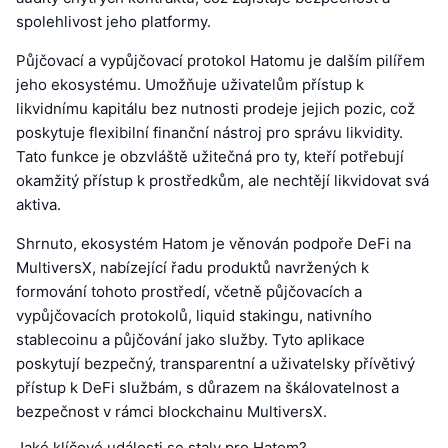
spolehlivost jeho platformy.
Půjčovací a vypůjčovací protokol Hatomu je dalším pilířem
jeho ekosystému. Umožňuje uživatelům přístup k
likvidnímu kapitálu bez nutnosti prodeje jejich pozic, což
poskytuje flexibilní finanční nástroj pro správu likvidity.
Tato funkce je obzvláště užitečná pro ty, kteří potřebují
okamžitý přístup k prostředkům, ale nechtějí likvidovat svá
aktiva.
Shrnuto, ekosystém Hatom je věnován podpoře DeFi na
MultiversX, nabízející řadu produktů navržených k
formování tohoto prostředí, včetně půjčovacích a
vypůjčovacích protokolů, liquid stakingu, nativního
stablecoinu a půjčování jako služby. Tyto aplikace
poskytují bezpečný, transparentní a uživatelsky přívětivý
přístup k DeFi službám, s důrazem na škálovatelnost a
bezpečnost v rámci blockchainu MultiversX.
Jaké klíčové události se staly pro Hatom?