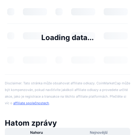
Loading data...
Disclaimer: Tato stránka může obsahovat affiliate odkazy. CoinMarketCap může
být kompenzován, pokud navštívíte jakékoli affiliate odkazy a provedete určité
akce, jako je registrace a transakce na těchto affiliate platformách. Přečtěte si
víc o
affiliate společnostech
.
Hatom zprávy
Nahoru
Nejnovější