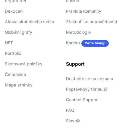
Krypto API
cookie
DexScan
Pravidla Komunity
Aktiva skutečného světa
Zřeknutí se odpovědnosti
Globální grafy
Metodologie
NFT
Kariéra
We’re hiring!
Portfolio
Support
Sledované položky
Čmáranice
Dostaňte se na seznam
Mapa stránky
Poptávkový formulář
Contact Support
FAQ
Slovník