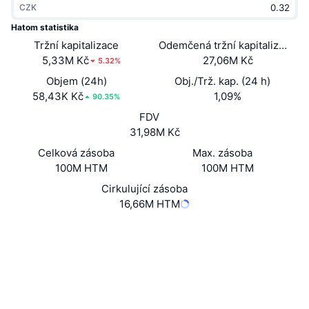
CZK
Trendující
Kryptoměnové ETF
Naučte se
CMC MCP
Hatom statistika
Tržní kapitalizace
Nové
Odemčená tržní kapitalizace
Bitcoin ETF
x402
Zprávy
5,33M Kč
27,06M Kč
5.32%
Krypto
Ethereum ETF
Objem (24h)
Obj./Trž. kap. (24 h)
Akademie
58,43K Kč
1,09%
90.35%
Politika
FDV
Technická analýza
Prozkoumat
31,98M Kč
Sporty
Celková zásoba
Max. zásoba
RSI
Videa
100M HTM
100M HTM
Finance
MACD
Cirkulující zásoba
Slovník
16,66M HTM
Technologie
Webová stránka
Website
Whitepaper
Deriváty
Kampaně
Sociální média
NFT
Přehled
Kontrakty
HTM-f51d55
Airdrops
4.2
Hodnocení (CertiK)
Celkové NFT statistiky
Audits
Likvidace
Diamantové odměny