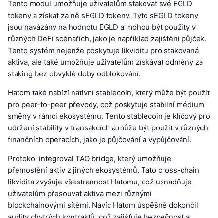
Tento modul umožňuje uživatelům stakovat své EGLD
tokeny a získat za ně sEGLD tokeny. Tyto sEGLD tokeny
jsou navázány na hodnotu EGLD a mohou být použity v
různých DeFi scénářích, jako je například zajištění půjček.
Tento systém nejenže poskytuje likviditu pro stakovaná
aktiva, ale také umožňuje uživatelům získávat odměny za
staking bez obvyklé doby odblokování.
Hatom také nabízí nativní stablecoin, který může být použit
pro peer-to-peer převody, což poskytuje stabilní médium
směny v rámci ekosystému. Tento stablecoin je klíčový pro
udržení stability v transakcích a může být použit v různých
finančních operacích, jako je půjčování a vypůjčování.
Protokol integroval TAO bridge, který umožňuje
přemostění aktiv z jiných ekosystémů. Tato cross-chain
likvidita zvyšuje všestrannost Hatomu, což usnadňuje
uživatelům přesouvat aktiva mezi různými
blockchainovými sítěmi. Navíc Hatom úspěšně dokončil
audity chytrých kontraktů, což zajišťuje bezpečnost a