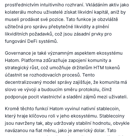
prostřednictvím intuitivního rozhraní. Vkládáním aktiv jako
kolaterálu mohou uživatelé získat likvidní kapitál, aniž by
museli prodávat své pozice. Tato funkce je obzvláště
užitečná pro správu přebytečné likvidity a plnění
likviditních požadavků, což jsou zásadní prvky pro
fungování DeFi systémů.
Governance je také významným aspektem ekosystému
Hatom. Platforma zdůrazňuje zapojení komunity a
strategický růst, což umožňuje držitelům HTM tokenů
účastnit se rozhodovacích procesů. Tento
decentralizovaný model správy zajišťuje, že komunita má
slovo ve vývoji a budoucím směru protokolu, čímž
podporuje pocit vlastnictví a sladění zájmů mezi uživateli.
Kromě těchto funkcí Hatom vyvinul nativní stablecoin,
který hraje klíčovou roli v jeho ekosystému. Stablecoiny
jsou navrženy tak, aby udržovaly stabilní hodnotu, obvykle
navázanou na fiat měnu, jako je americký dolar. Tato