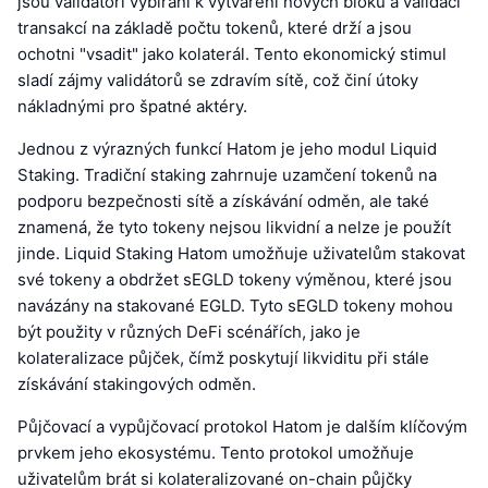
jsou validátoři vybíráni k vytváření nových bloků a validaci
transakcí na základě počtu tokenů, které drží a jsou
ochotni "vsadit" jako kolaterál. Tento ekonomický stimul
sladí zájmy validátorů se zdravím sítě, což činí útoky
nákladnými pro špatné aktéry.
Jednou z výrazných funkcí Hatom je jeho modul Liquid
Staking. Tradiční staking zahrnuje uzamčení tokenů na
podporu bezpečnosti sítě a získávání odměn, ale také
znamená, že tyto tokeny nejsou likvidní a nelze je použít
jinde. Liquid Staking Hatom umožňuje uživatelům stakovat
své tokeny a obdržet sEGLD tokeny výměnou, které jsou
navázány na stakované EGLD. Tyto sEGLD tokeny mohou
být použity v různých DeFi scénářích, jako je
kolateralizace půjček, čímž poskytují likviditu při stále
získávání stakingových odměn.
Půjčovací a vypůjčovací protokol Hatom je dalším klíčovým
prvkem jeho ekosystému. Tento protokol umožňuje
uživatelům brát si kolateralizované on-chain půjčky