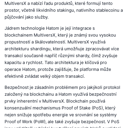
MultiversX a nabízí řadu produktů, které formují tento
prostor, včetně likvidního stakingu, nativního stablecoinu a
půjčování jako služby.
Jádrem technologie Hatom je její integrace s
blockchainem MultiversX, který je známý svou vysokou
propustností a škálovatelností. MultiversX využívá
architekturu shardingu, která umožňuje zpracovávat více
transakcí současně napříč různými shardy, čímž zvyšuje
kapacitu a rychlost. Tato architektura je klíčová pro
operace Hatom, protože zajišťuje, že platforma může
efektivně zvládat velký objem transakcí.
Bezpečnost je zásadním problémem pro jakýkoli protokol
založený na blockchainu a Hatom využívá bezpečnostní
prvky inherentní v MultiversX. Blockchain používá
konsenzuální mechanismus Proof of Stake (PoS), který
nejen snižuje spotřebu energie ve srovnání se systémy
Proof of Work (PoW), ale také zvyšuje bezpečnost. V PoS