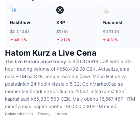
Hashflow
XRP
Fusionist
$0.01441
$1.03
$0.1106
48.11%
2.12%
4.81%
Hatom Kurz a Live Cena
The live
Hatom price today
is Kč0.319818 CZK with a 24-
hour trading volume of Kč58,432.98 CZK.
Aktualizujeme
naši HTM na CZK cenu v reálném čase.
Měna Hatom za
posledních 24 hodin klesla o 5.32.
CoinMarketCap se
momentálně řadí v žebříčku na #2552. místo a má tržní
kapitalizaci Kč5,330,553 CZK.
Má v oběhu 16,667,457 HTM
mincí
a max. objem oběhu 100,000,000 HTM mincí.
CoinMarketCap
Tokeny
Hatom