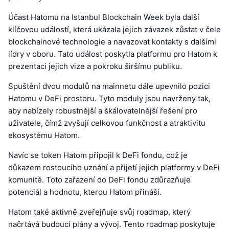
Účast Hatomu na Istanbul Blockchain Week byla další
klíčovou událostí, která ukázala jejich závazek zůstat v čele
blockchainové technologie a navazovat kontakty s dalšími
lídry v oboru. Tato událost poskytla platformu pro Hatom k
prezentaci jejich vize a pokroku širšímu publiku.
Spuštění dvou modulů na mainnetu dále upevnilo pozici
Hatomu v DeFi prostoru. Tyto moduly jsou navrženy tak,
aby nabízely robustnější a škálovatelnější řešení pro
uživatele, čímž zvyšují celkovou funkčnost a atraktivitu
ekosystému Hatom.
Navíc se token Hatom připojil k DeFi fondu, což je
důkazem rostoucího uznání a přijetí jejich platformy v DeFi
komunitě. Toto zařazení do DeFi fondu zdůrazňuje
potenciál a hodnotu, kterou Hatom přináší.
Hatom také aktivně zveřejňuje svůj roadmap, který
načrtává budoucí plány a vývoj. Tento roadmap poskytuje