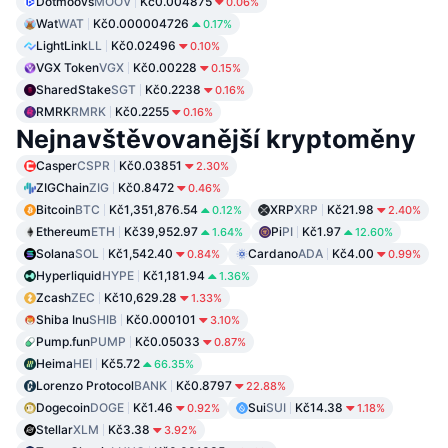
Dotmoovs
MOOV
Kč0.004875
0.06%
Wat
WAT
Kč0.000004726
0.17%
LightLink
LL
Kč0.02496
0.10%
VGX Token
VGX
Kč0.00228
0.15%
SharedStake
SGT
Kč0.2238
0.16%
RMRK
RMRK
Kč0.2255
0.16%
Nejnavštěvovanější kryptoměny
Casper
CSPR
Kč0.03851
2.30%
ZIGChain
ZIG
Kč0.8472
0.46%
Bitcoin
BTC
Kč1,351,876.54
XRP
XRP
Kč21.98
0.12%
2.40%
Ethereum
ETH
Kč39,952.97
Pi
PI
Kč1.97
1.64%
12.60%
Solana
SOL
Kč1,542.40
Cardano
ADA
Kč4.00
0.84%
0.99%
Hyperliquid
HYPE
Kč1,181.94
1.36%
Zcash
ZEC
Kč10,629.28
1.33%
Shiba Inu
SHIB
Kč0.000101
3.10%
Pump.fun
PUMP
Kč0.05033
0.87%
Heima
HEI
Kč5.72
66.35%
Lorenzo Protocol
BANK
Kč0.8797
22.88%
Dogecoin
DOGE
Kč1.46
Sui
SUI
Kč14.38
0.92%
1.18%
Stellar
XLM
Kč3.38
3.92%