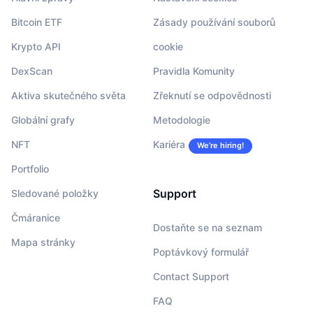
Bitcoin ETF
Zásady používání souborů
Krypto API
cookie
DexScan
Pravidla Komunity
Aktiva skutečného světa
Zřeknutí se odpovědnosti
Globální grafy
Metodologie
NFT
Kariéra
We’re hiring!
Portfolio
Support
Sledované položky
Čmáranice
Dostaňte se na seznam
Mapa stránky
Poptávkový formulář
Contact Support
FAQ