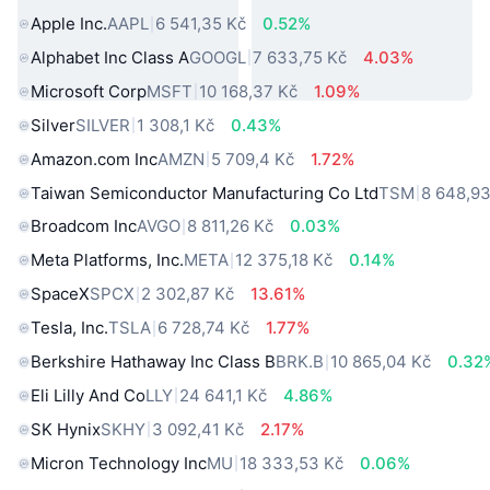
Apple Inc.
AAPL
6 541,35 Kč
0.52%
Alphabet Inc Class A
GOOGL
7 633,75 Kč
4.03%
Microsoft Corp
MSFT
10 168,37 Kč
1.09%
Silver
SILVER
1 308,1 Kč
0.43%
Amazon.com Inc
AMZN
5 709,4 Kč
1.72%
Taiwan Semiconductor Manufacturing Co Ltd
TSM
8 648,93
Broadcom Inc
AVGO
8 811,26 Kč
0.03%
Meta Platforms, Inc.
META
12 375,18 Kč
0.14%
SpaceX
SPCX
2 302,87 Kč
13.61%
Tesla, Inc.
TSLA
6 728,74 Kč
1.77%
Berkshire Hathaway Inc Class B
BRK.B
10 865,04 Kč
0.32
Eli Lilly And Co
LLY
24 641,1 Kč
4.86%
SK Hynix
SKHY
3 092,41 Kč
2.17%
Micron Technology Inc
MU
18 333,53 Kč
0.06%