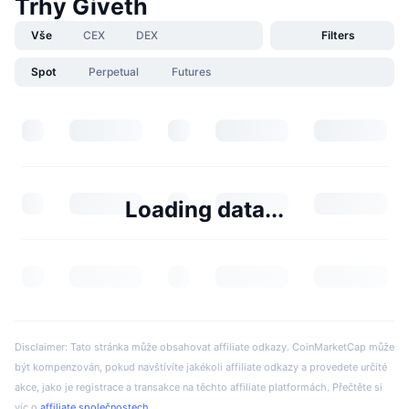
Trhy Giveth
Vše
CEX
DEX
Filters
Spot
Perpetual
Futures
Loading data...
Disclaimer: Tato stránka může obsahovat affiliate odkazy. CoinMarketCap může
být kompenzován, pokud navštívíte jakékoli affiliate odkazy a provedete určité
akce, jako je registrace a transakce na těchto affiliate platformách. Přečtěte si
víc o
affiliate společnostech
.