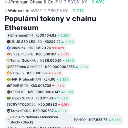
JPmorgan Chase & Co
JPM
7 537,61 Kč
0.48%
Walmart Inc
WMT
2 360,95 Kč
0.71%
Populární tokeny v chainu
Ethereum
Ethereum
ETH
Kč39,164.82
0.28%
UNUS SED LEO
LEO
Kč204.42
0.05%
Chainlink
LINK
Kč170.76
0.62%
Shiba Inu
SHIB
Kč0.000104
0.61%
Tether Gold
XAUt
Kč86,060.51
1.54%
FREEdom Coin
FREE
Kč0.0000003555
0.85%
Rally
RLY
Kč0.000597
2.29%
HAPI Protocol
HAPI
Kč4.90
2.32%
R0AR
1R0R
Kč0.008705
1.08%
KEK
KEKE
Kč0.00000004947
0.76%
DinoLFG
DINO
Kč0.01183
16.69%
CRYPTO20
C20
Kč0.09383
0.16%
Taraxa
TARA
Kč0.000587
0.92%
Palo Alto Networks tokenized
PANWX
Kč7,658.76
5.35%
stock(xStock)