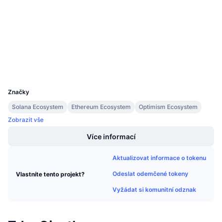
3.5
Připravované prodeje
Hodnocení (CertiK)
Sazby financování
Učte se a vydělávejte
etherscan.io
Explorers
Kalendáře
Wallets
Kalendář ICO
UCID
17207
Značky
Kalendář událostí
Solana Ecosystem
Ethereum Ecosystem
Optimism Ecosystem
Zobrazit vše
Více informací
Aktualizovat informace o tokenu
Odeslat odemčené tokeny
Vlastníte tento projekt?
Vyžádat si komunitní odznak