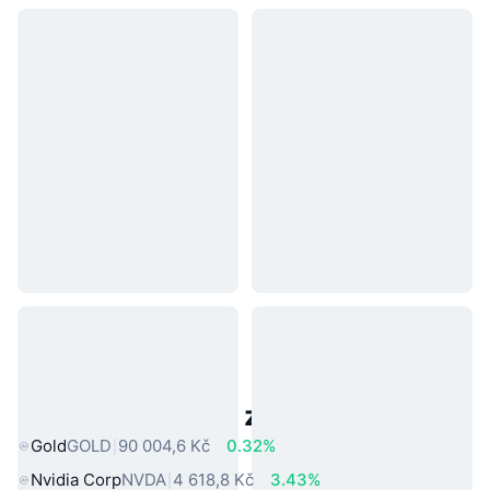
Populární aktiva z reálného světa
Gold
GOLD
90 004,6 Kč
0.32%
Nvidia Corp
NVDA
4 618,8 Kč
3.43%