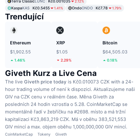
Terra Classic
LUNC
Kč0.001035
2.12%
Kaspa
KAS
Kč0.5455
Ondo
ONDO
Kč7.78
1.41%
1.79%
Trendující
Ethereum
XRP
Bitcoin
$1,902.55
$1.05
$64,505.03
1.46%
2.29%
0.18%
Giveth Kurz a Live Cena
The live
Giveth price today
is Kč0.010073 CZK with a 24-
hour trading volume of není k dispozici.
Aktualizujeme naši
GIV na CZK cenu v reálném čase.
Měna Giveth za
posledních 24 hodin vzrostla o 5.28.
CoinMarketCap se
momentálně řadí v žebříčku na #2698. místo a má tržní
kapitalizaci Kč3,863,219 CZK.
Má v oběhu 383,521,553
GIV mincí
a max. objem oběhu 1,000,000,000 GIV mincí.
CoinMarketCap
Tokeny
Giveth