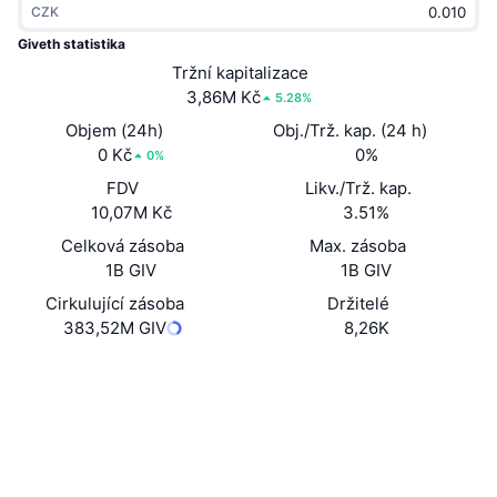
CZK
Trendující
Kryptoměnové ETF
Naučte se
CMC MCP
Giveth statistika
Nové
Tržní kapitalizace
Bitcoin ETF
x402
Zprávy
3,86M Kč
5.28%
Krypto
Ethereum ETF
Objem (24h)
Obj./Trž. kap. (24 h)
Akademie
0 Kč
0%
0%
Politika
FDV
Likv./Trž. kap.
Technická analýza
Prozkoumat
10,07M Kč
3.51%
Sporty
Celková zásoba
Max. zásoba
RSI
Videa
1B GIV
1B GIV
Finance
MACD
Cirkulující zásoba
Držitelé
Slovník
383,52M GIV
8,26K
Technologie
Webová stránka
Website
Whitepaper
Deriváty
Kampaně
NFT
Sociální média
Přehled
Airdrops
Celkové NFT statistiky
0x900d...230da0
Kontrakty
Likvidace
Diamantové odměny