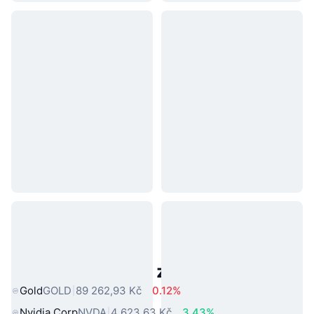
Populární aktiva z reálného světa
Gold
GOLD
89 262,93 Kč
0.12%
Nvidia Corp
NVDA
4 623,63 Kč
3.43%