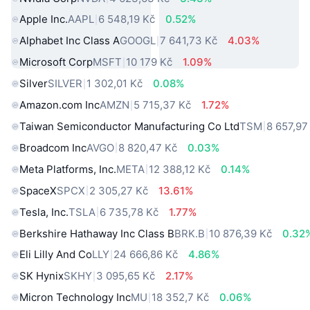
Apple Inc.
AAPL
6 548,19 Kč
0.52%
Alphabet Inc Class A
GOOGL
7 641,73 Kč
4.03%
Microsoft Corp
MSFT
10 179 Kč
1.09%
Silver
SILVER
1 302,01 Kč
0.08%
Amazon.com Inc
AMZN
5 715,37 Kč
1.72%
Taiwan Semiconductor Manufacturing Co Ltd
TSM
8 657,97
Broadcom Inc
AVGO
8 820,47 Kč
0.03%
Meta Platforms, Inc.
META
12 388,12 Kč
0.14%
SpaceX
SPCX
2 305,27 Kč
13.61%
Tesla, Inc.
TSLA
6 735,78 Kč
1.77%
Berkshire Hathaway Inc Class B
BRK.B
10 876,39 Kč
0.32
Eli Lilly And Co
LLY
24 666,86 Kč
4.86%
SK Hynix
SKHY
3 095,65 Kč
2.17%
Micron Technology Inc
MU
18 352,7 Kč
0.06%