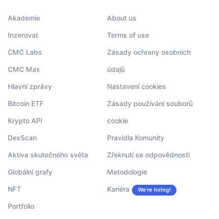
Akademie
About us
Inzerovat
Terms of use
CMC Labs
Zásady ochrany osobních
CMC Max
údajů
Hlavní zprávy
Nastavení cookies
Bitcoin ETF
Zásady používání souborů
Krypto API
cookie
DexScan
Pravidla Komunity
Aktiva skutečného světa
Zřeknutí se odpovědnosti
Globální grafy
Metodologie
NFT
Kariéra
We’re hiring!
Portfolio