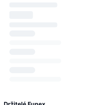
Držitelé Funex