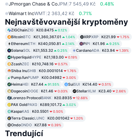
JPmorgan Chase & Co
JPM
7 545,49 Kč
0.48%
Walmart Inc
WMT
2 363,42 Kč
0.71%
Nejnavštěvovanější kryptoměny
ZIGChain
ZIG
Kč0.8475
0.12%
Bitcoin
BTC
Kč1,360,367.01
XRP
XRP
Kč21.99
1.04%
1.75%
Ethereum
ETH
Kč40,050.81
Pi
PI
Kč1.96
2.14%
9.25%
Solana
SOL
Kč1,553.32
Cardano
ADA
Kč3.94
0.25%
1.39%
Hyperliquid
HYPE
Kč1,183.00
0.19%
Zcash
ZEC
Kč10,748.16
0.57%
Shiba Inu
SHIB
Kč0.0001014
1.76%
Pump.fun
PUMP
Kč0.04982
3.00%
Heima
HEI
Kč7.44
Sui
SUI
Kč14.40
91.55%
0.51%
Dogecoin
DOGE
Kč1.46
Stellar
XLM
Kč3.40
0.03%
2.66%
Lorenzo Protocol
BANK
Kč0.8935
12.68%
PAX Gold
PAXG
Kč89,101.72
3.02%
Kaspa
KAS
Kč0.5501
0.50%
Terra Classic
LUNC
Kč0.001042
1.20%
Ondo
ONDO
Kč7.88
0.39%
Trendující