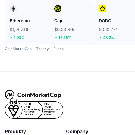
Ethereum
Cap
DODO
$1,907.16
$0.03055
$0.02774
1.98%
16.76%
48.2%
CoinMarketCap
Tokeny
Funex
Produkty
Company