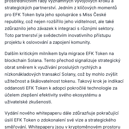
prostřednictvím řady významných vývojových kroků a
strategických partnerství. Jedním z klíčových momentů
pro EFK Token byla jeho spolupráce s Miss České
republiky, což nejen rozšířilo jeho viditelnost, ale také
zdůraznilo jeho závazek k integraci s různými sektory.
Toto partnerství je svědectvím inovativního přístupu
projektu k oslovování a zapojení komunity.
Dalším kritickým milníkem byla migrace EFK Token na
blockchain Solana. Tento přechod signalizuje strategický
obrat směrem k využívání proslulých rychlých a
nízkonákladových transakcí Solany, což by mohlo zvýšit
užitečnost a škálovatelnost tokenu. Takový krok je indikací
oddanosti EFK Token k adopci pokročilé technologie za
účelem zlepšení efektivity svého ekosystému a
uživatelské zkušenosti.
Vydání nového whitepaperu dále zdůrazňuje pokračující
úsilí EFK Token o zdokonalení své vize a strategického
směřování. Whitepapery jsou v kryptoměnovém prostoru