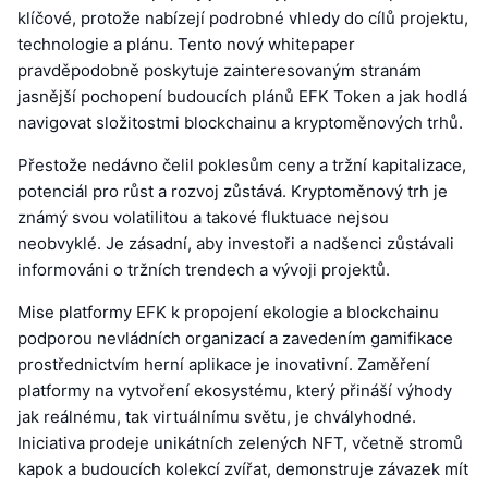
klíčové, protože nabízejí podrobné vhledy do cílů projektu,
technologie a plánu. Tento nový whitepaper
pravděpodobně poskytuje zainteresovaným stranám
jasnější pochopení budoucích plánů EFK Token a jak hodlá
navigovat složitostmi blockchainu a kryptoměnových trhů.
Přestože nedávno čelil poklesům ceny a tržní kapitalizace,
potenciál pro růst a rozvoj zůstává. Kryptoměnový trh je
známý svou volatilitou a takové fluktuace nejsou
neobvyklé. Je zásadní, aby investoři a nadšenci zůstávali
informováni o tržních trendech a vývoji projektů.
Mise platformy EFK k propojení ekologie a blockchainu
podporou nevládních organizací a zavedením gamifikace
prostřednictvím herní aplikace je inovativní. Zaměření
platformy na vytvoření ekosystému, který přináší výhody
jak reálnému, tak virtuálnímu světu, je chvályhodné.
Iniciativa prodeje unikátních zelených NFT, včetně stromů
kapok a budoucích kolekcí zvířat, demonstruje závazek mít