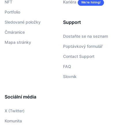
NFT
Kariéra
We’re hiring!
Portfolio
Support
Sledované položky
Čmáranice
Dostaňte se na seznam
Mapa stránky
Poptávkový formulář
Contact Support
FAQ
Slovník
Sociální média
X (Twitter)
Komunita