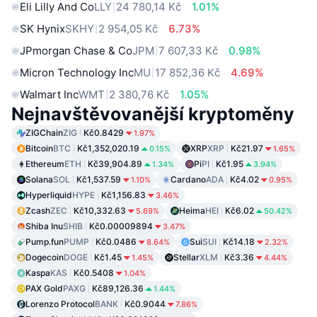
Eli Lilly And Co
LLY
24 780,14 Kč
1.01%
SK Hynix
SKHY
2 954,05 Kč
6.73%
JPmorgan Chase & Co
JPM
7 607,33 Kč
0.98%
Micron Technology Inc
MU
17 852,36 Kč
4.69%
Walmart Inc
WMT
2 380,76 Kč
1.05%
Nejnavštěvovanější kryptoměny
ZIGChain
ZIG
Kč0.8429
1.97%
Bitcoin
BTC
Kč1,352,020.19
XRP
XRP
Kč21.97
0.15%
1.65%
Ethereum
ETH
Kč39,904.89
Pi
PI
Kč1.95
1.34%
3.94%
Solana
SOL
Kč1,537.59
Cardano
ADA
Kč4.02
1.10%
0.95%
Hyperliquid
HYPE
Kč1,156.83
3.46%
Zcash
ZEC
Kč10,332.63
Heima
HEI
Kč6.02
5.69%
50.42%
Shiba Inu
SHIB
Kč0.00009894
3.47%
Pump.fun
PUMP
Kč0.0486
Sui
SUI
Kč14.18
8.64%
2.32%
Dogecoin
DOGE
Kč1.45
Stellar
XLM
Kč3.36
1.45%
4.44%
Kaspa
KAS
Kč0.5408
1.04%
PAX Gold
PAXG
Kč89,126.36
1.44%
Lorenzo Protocol
BANK
Kč0.9044
7.86%