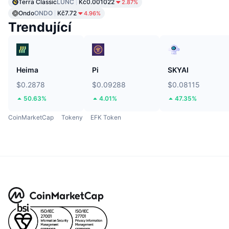
Terra Classic
LUNC
Kč0.001022
2.87%
Ondo
ONDO
Kč7.72
4.96%
Trendující
Heima
Pi
SKYAI
$0.2878
$0.09288
$0.08115
50.63%
4.01%
47.35%
CoinMarketCap
Tokeny
EFK Token