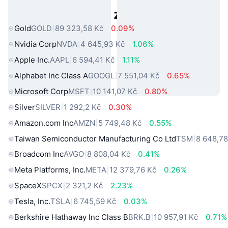
Populární aktiva z reálného světa
Gold
GOLD
89 323,58 Kč
0.09%
Nvidia Corp
NVDA
4 645,93 Kč
1.06%
Apple Inc.
AAPL
6 594,41 Kč
1.11%
Alphabet Inc Class A
GOOGL
7 551,04 Kč
0.65%
Microsoft Corp
MSFT
10 141,07 Kč
0.80%
Silver
SILVER
1 292,2 Kč
0.30%
Amazon.com Inc
AMZN
5 749,48 Kč
0.55%
Taiwan Semiconductor Manufacturing Co Ltd
TSM
8 648,78
Broadcom Inc
AVGO
8 808,04 Kč
0.41%
Meta Platforms, Inc.
META
12 379,76 Kč
0.26%
SpaceX
SPCX
2 321,2 Kč
2.23%
Tesla, Inc.
TSLA
6 745,59 Kč
0.03%
Berkshire Hathaway Inc Class B
BRK.B
10 957,91 Kč
0.71%