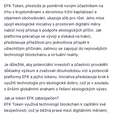
EFK Token, přestože je poměrně novým účastníkem na
trhu s kryptoměnami s skromnou tržní kapitalizací a
objemem obchodování, ukazuje slib pro růst. Jeho mise
spojit ekologické iniciativy s prostorem digitální měny
nabízí nový přístup k podpoře ekologických příčin. Jak
platforma pokračuje ve vývoji a získává na trakci,
představuje příležitost pro jednotlivce přispět k
ušlechtilým příčinám, zatímco se zapojují do nejnovějších
technologií blockchainu a virtuální reality.
Je důležité, aby potenciální investoři a účastníci prováděli
důkladný výzkum a zvažovali dlouhodobou vizi a potenciál
platformy EFK a jejího tokenu. Iniciativa představuje krok k
využití technologie pro ekologické dobro, což je v souladu
s širšími globálními snahami o řešení ekologických výzev.
Jak je token EFK zabezpečen?
EFK Token využívá technologii blockchain k zajištění své
bezpečnosti, což je běžná praxe mezi digitálními měnami,