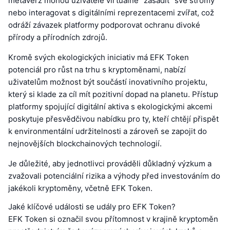
metaverz mohou uživatelé virtuálně "zasadit" své stromy
nebo interagovat s digitálními reprezentacemi zvířat, což
odráží závazek platformy podporovat ochranu divoké
přírody a přírodních zdrojů.
Kromě svých ekologických iniciativ má EFK Token
potenciál pro růst na trhu s kryptoměnami, nabízí
uživatelům možnost být součástí inovativního projektu,
který si klade za cíl mít pozitivní dopad na planetu. Přístup
platformy spojující digitální aktiva s ekologickými akcemi
poskytuje přesvědčivou nabídku pro ty, kteří chtějí přispět
k environmentální udržitelnosti a zároveň se zapojit do
nejnovějších blockchainových technologií.
Je důležité, aby jednotlivci prováděli důkladný výzkum a
zvažovali potenciální rizika a výhody před investováním do
jakékoli kryptoměny, včetně EFK Token.
Jaké klíčové události se udály pro EFK Token?
EFK Token si označil svou přítomnost v krajině kryptoměn