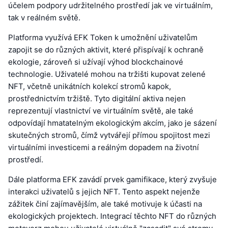
účelem podpory udržitelného prostředí jak ve virtuálním,
tak v reálném světě.
Platforma využívá EFK Token k umožnění uživatelům
zapojit se do různých aktivit, které přispívají k ochraně
ekologie, zároveň si užívají výhod blockchainové
technologie. Uživatelé mohou na tržišti kupovat zelené
NFT, včetně unikátních kolekcí stromů kapok,
prostřednictvím tržiště. Tyto digitální aktiva nejen
reprezentují vlastnictví ve virtuálním světě, ale také
odpovídají hmatatelným ekologickým akcím, jako je sázení
skutečných stromů, čímž vytvářejí přímou spojitost mezi
virtuálními investicemi a reálným dopadem na životní
prostředí.
Dále platforma EFK zavádí prvek gamifikace, který zvyšuje
interakci uživatelů s jejich NFT. Tento aspekt nejenže
zážitek činí zajímavějším, ale také motivuje k účasti na
ekologických projektech. Integrací těchto NFT do různých