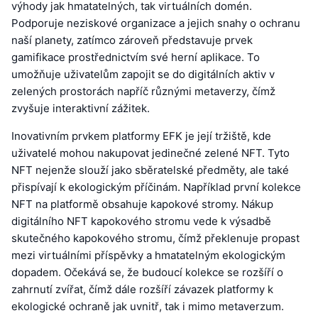
výhody jak hmatatelných, tak virtuálních domén.
Podporuje neziskové organizace a jejich snahy o ochranu
naší planety, zatímco zároveň představuje prvek
gamifikace prostřednictvím své herní aplikace. To
umožňuje uživatelům zapojit se do digitálních aktiv v
zelených prostorách napříč různými metaverzy, čímž
zvyšuje interaktivní zážitek.
Inovativním prvkem platformy EFK je její tržiště, kde
uživatelé mohou nakupovat jedinečné zelené NFT. Tyto
NFT nejenže slouží jako sběratelské předměty, ale také
přispívají k ekologickým příčinám. Například první kolekce
NFT na platformě obsahuje kapokové stromy. Nákup
digitálního NFT kapokového stromu vede k výsadbě
skutečného kapokového stromu, čímž překlenuje propast
mezi virtuálními příspěvky a hmatatelným ekologickým
dopadem. Očekává se, že budoucí kolekce se rozšíří o
zahrnutí zvířat, čímž dále rozšíří závazek platformy k
ekologické ochraně jak uvnitř, tak i mimo metaverzum.