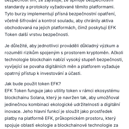
standardy a protokoly vyžadované těmito platformami.
Tyto burzy implementují přísná bezpečnostní opatření,
včetně šifrování a kontrol souladu, aby chránily aktiva
obchodovaná na jejich platformách, čímž poskytují EFK
Token další vrstvu bezpečnosti.
Je důležité, aby jednotlivci prováděli důkladný výzkum a
rozuměli rizikům spojeným s prostorem kryptoměn. Ačkoli
technologie blockchain nabízí vysoký stupeň bezpečnosti,
vyvíjející se povaha digitálních měn a platforem vyžaduje
opatrný přístup k investování a účasti.
Jak bude použit token EFK?
EFK Token funguje jako utility token v rámci ekosystému
blockchainu Solana, který je navržen tak, aby umožňoval
jedinečnou kombinaci ekologické udržitelnosti a digitální
inovace. Jeho hlavní funkcí je sloužit jako prostředek
platby na platformě EFK, průkopnickém prostoru, který
spojuje oblasti ekologie a blockchainové technologie za