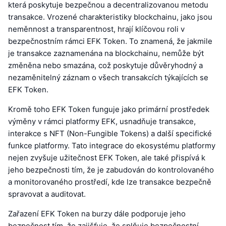
která poskytuje bezpečnou a decentralizovanou metodu
transakce. Vrozené charakteristiky blockchainu, jako jsou
neměnnost a transparentnost, hrají klíčovou roli v
bezpečnostním rámci EFK Token. To znamená, že jakmile
je transakce zaznamenána na blockchainu, nemůže být
změněna nebo smazána, což poskytuje důvěryhodný a
nezaměnitelný záznam o všech transakcích týkajících se
EFK Token.
Kromě toho EFK Token funguje jako primární prostředek
výměny v rámci platformy EFK, usnadňuje transakce,
interakce s NFT (Non-Fungible Tokens) a další specifické
funkce platformy. Tato integrace do ekosystému platformy
nejen zvyšuje užitečnost EFK Token, ale také přispívá k
jeho bezpečnosti tím, že je zabudován do kontrolovaného
a monitorovaného prostředí, kde lze transakce bezpečně
spravovat a auditovat.
Zařazení EFK Token na burzy dále podporuje jeho
bezpečnost tím, že zajišťuje, že splňuje bezpečnostní