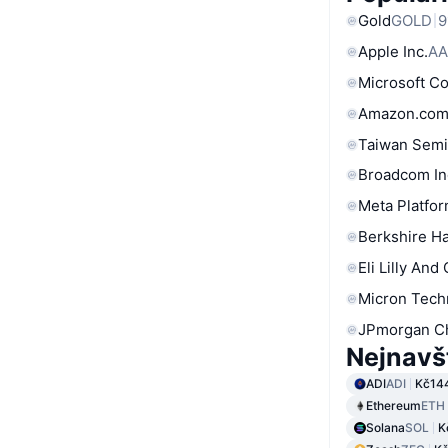
Gold
GOLD
9
Apple Inc.
AA
Microsoft C
Amazon.com
Taiwan Semi
Broadcom In
Meta Platfor
Berkshire Ha
Eli Lilly And
Micron Tech
JPmorgan C
Nejnavš
ADI
ADI
Kč14
Ethereum
ETH
Solana
SOL
K