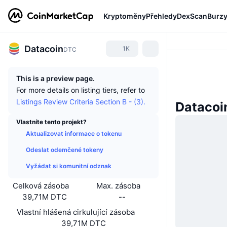
Kryptoměny
Přehledy
DexScan
Burz
Datacoin
1K
DTC
This is a preview page.
For more details on listing tiers, refer to
Listings Review Criteria Section B - (3).
Datacoi
Vlastníte tento projekt?
Aktualizovat informace o tokenu
Odeslat odemčené tokeny
Vyžádat si komunitní odznak
Celková zásoba
Max. zásoba
39,71M DTC
--
Vlastní hlášená cirkulující zásoba
39,71M DTC