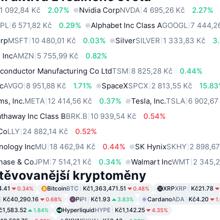
1 092,84 Kč
2.07%
Nvidia Corp
NVDA
4 695,26 Kč
2.27%
PL
6 571,82 Kč
0.29%
Alphabet Inc Class A
GOOGL
7 444,2
orp
MSFT
10 480,01 Kč
0.03%
Silver
SILVER
1 333,83 Kč
3
 Inc
AMZN
5 755,99 Kč
0.82%
conductor Manufacturing Co Ltd
TSM
8 825,28 Kč
0.44%
c
AVGO
8 951,88 Kč
1.71%
SpaceX
SPCX
2 813,55 Kč
15.8
ms, Inc.
META
12 414,56 Kč
0.37%
Tesla, Inc.
TSLA
6 902,67
thaway Inc Class B
BRK.B
10 939,54 Kč
0.54%
 Co
LLY
24 882,14 Kč
0.52%
nology Inc
MU
18 462,94 Kč
0.44%
SK Hynix
SKHY
2 898,67
hase & Co
JPM
7 514,21 Kč
0.34%
Walmart Inc
WMT
2 345,
těvovanější kryptoměny
4.41
Bitcoin
BTC
Kč1,363,471.51
XRP
XRP
Kč21.78
0.34%
0.48%
Kč40,290.16
Pi
PI
Kč1.93
Cardano
ADA
Kč4.20
0.68%
3.83%
1
č1,583.52
Hyperliquid
HYPE
Kč1,142.25
1.84%
4.35%