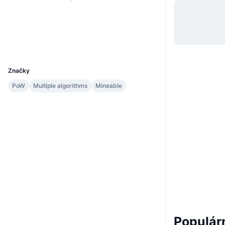
Webová stránka
Website
Sociální média
Explorers
chainz.cryptoid.info
UCID
69
Značky
PoW
Multiple algorithms
Mineable
Populárn