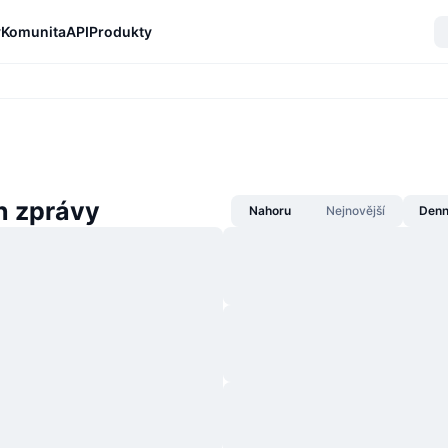
y
Komunita
API
Produkty
n zprávy
Nahoru
Nejnovější
Denn