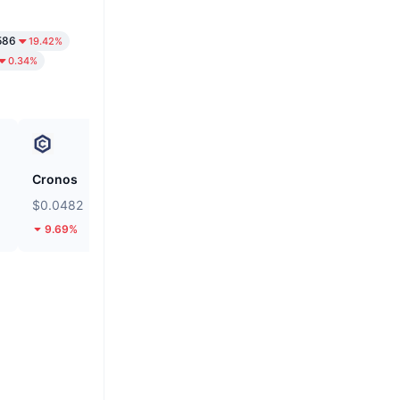
586
19.42%
0.34%
Cronos
siren
$0.0482
$0.03528
9.69%
13.63%