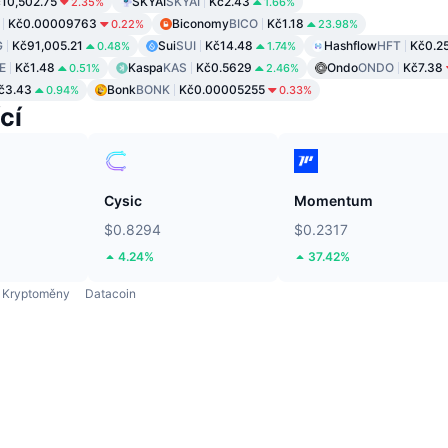
10,502.75
SKYAI
SKYAI
Kč2.43
2.35%
1.66%
Kč0.00009763
Biconomy
BICO
Kč1.18
0.22%
23.98%
G
Kč91,005.21
Sui
SUI
Kč14.48
Hashflow
HFT
Kč0.2
0.48%
1.74%
E
Kč1.48
Kaspa
KAS
Kč0.5629
Ondo
ONDO
Kč7.38
0.51%
2.46%
č3.43
Bonk
BONK
Kč0.00005255
0.94%
0.33%
cí
Cysic
Momentum
$0.8294
$0.2317
4.24%
37.42%
Kryptoměny
Datacoin