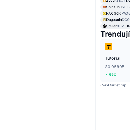
Zcash
ZEC
Kč
Shiba Inu
SHIB
PAX Gold
PAX
Dogecoin
DOG
Stellar
XLM
K
Trendují
Tutorial
$0.05905
69%
CoinMarketCap