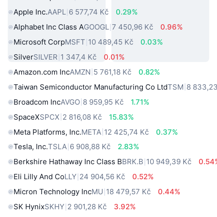
Apple Inc.
AAPL
6 577,74 Kč
0.29%
Alphabet Inc Class A
GOOGL
7 450,96 Kč
0.96%
Microsoft Corp
MSFT
10 489,45 Kč
0.03%
Silver
SILVER
1 347,4 Kč
0.01%
Amazon.com Inc
AMZN
5 761,18 Kč
0.82%
Taiwan Semiconductor Manufacturing Co Ltd
TSM
8 833,2
Broadcom Inc
AVGO
8 959,95 Kč
1.71%
SpaceX
SPCX
2 816,08 Kč
15.83%
Meta Platforms, Inc.
META
12 425,74 Kč
0.37%
Tesla, Inc.
TSLA
6 908,88 Kč
2.83%
Berkshire Hathaway Inc Class B
BRK.B
10 949,39 Kč
0.54
Eli Lilly And Co
LLY
24 904,56 Kč
0.52%
Micron Technology Inc
MU
18 479,57 Kč
0.44%
SK Hynix
SKHY
2 901,28 Kč
3.92%