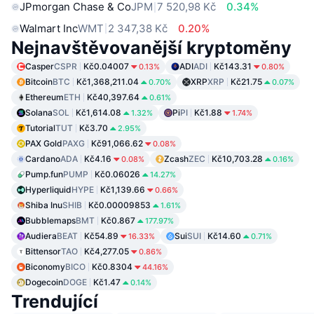
JPmorgan Chase & Co
JPM
7 520,98 Kč
0.34%
Walmart Inc
WMT
2 347,38 Kč
0.20%
Nejnavštěvovanější kryptoměny
Casper
CSPR
Kč0.04007
ADI
ADI
Kč143.31
0.13%
0.80%
Bitcoin
BTC
Kč1,368,211.04
XRP
XRP
Kč21.75
0.70%
0.07%
Ethereum
ETH
Kč40,397.64
0.61%
Solana
SOL
Kč1,614.08
Pi
PI
Kč1.88
1.32%
1.74%
Tutorial
TUT
Kč3.70
2.95%
PAX Gold
PAXG
Kč91,066.62
0.08%
Cardano
ADA
Kč4.16
Zcash
ZEC
Kč10,703.28
0.08%
0.16%
Pump.fun
PUMP
Kč0.06026
14.27%
Hyperliquid
HYPE
Kč1,139.66
0.66%
Shiba Inu
SHIB
Kč0.00009853
1.61%
Bubblemaps
BMT
Kč0.867
177.97%
Audiera
BEAT
Kč54.89
Sui
SUI
Kč14.60
16.33%
0.71%
Bittensor
TAO
Kč4,277.05
0.86%
Biconomy
BICO
Kč0.8304
44.16%
Dogecoin
DOGE
Kč1.47
0.14%
Trendující