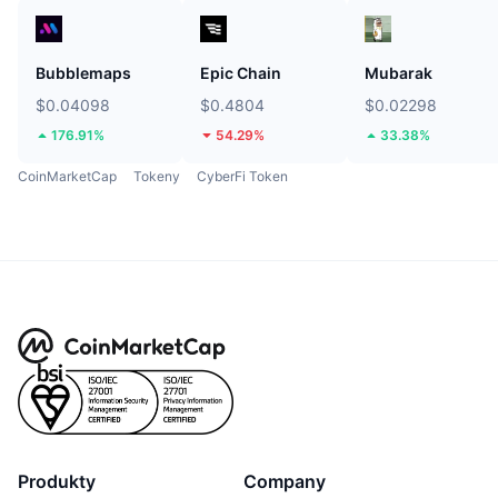
Bubblemaps
Epic Chain
Mubarak
$0.04098
$0.4804
$0.02298
176.91%
54.29%
33.38%
CoinMarketCap
Tokeny
CyberFi Token
Produkty
Company