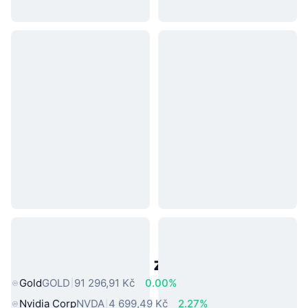
Populární aktiva z reálného světa
Gold
GOLD
91 296,91 Kč
0.00%
Nvidia Corp
NVDA
4 699,49 Kč
2.27%