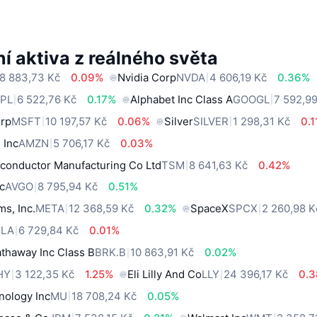
í aktiva z reálného světa
8 883,73 Kč
0.09%
Nvidia Corp
NVDA
4 606,19 Kč
0.36%
PL
6 522,76 Kč
0.17%
Alphabet Inc Class A
GOOGL
7 592,9
orp
MSFT
10 197,57 Kč
0.06%
Silver
SILVER
1 298,31 Kč
0.
 Inc
AMZN
5 706,17 Kč
0.03%
conductor Manufacturing Co Ltd
TSM
8 641,63 Kč
0.42%
c
AVGO
8 795,94 Kč
0.51%
ms, Inc.
META
12 368,59 Kč
0.32%
SpaceX
SPCX
2 260,98 K
SLA
6 729,84 Kč
0.01%
thaway Inc Class B
BRK.B
10 863,91 Kč
0.02%
HY
3 122,35 Kč
1.25%
Eli Lilly And Co
LLY
24 396,17 Kč
0.
nology Inc
MU
18 708,24 Kč
0.05%