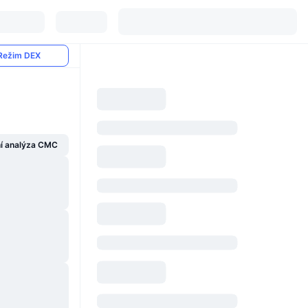
Režim DEX
í analýza CMC