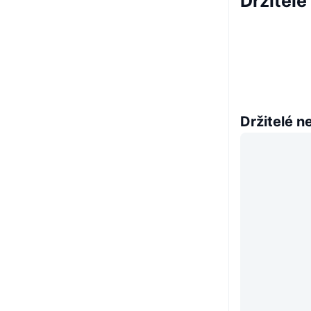
Držitelé
Držitelé n