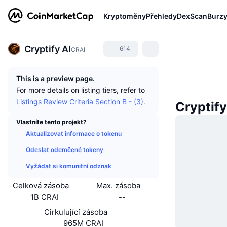
Kryptoměny
Přehledy
DexScan
Burz
Cryptify AI
614
CRAI
This is a preview page.
For more details on listing tiers, refer to
Listings Review Criteria Section B - (3).
Cryptify
Vlastníte tento projekt?
Aktualizovat informace o tokenu
Odeslat odemčené tokeny
Vyžádat si komunitní odznak
Celková zásoba
Max. zásoba
1B CRAI
--
Cirkulující zásoba
965M CRAI