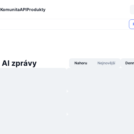
y
Komunita
API
Produkty
 AI zprávy
Nahoru
Nejnovější
Denn