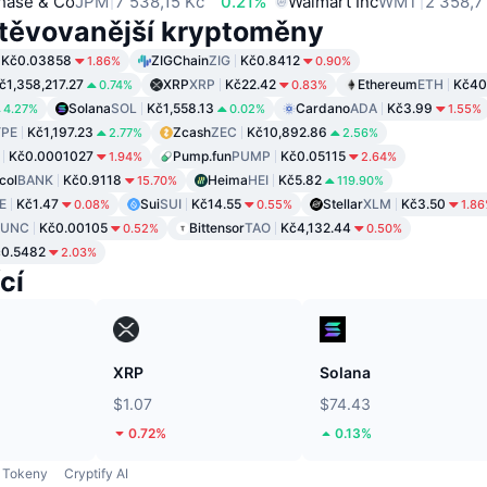
hase & Co
JPM
7 538,15 Kč
0.21%
Walmart Inc
WMT
2 358,7
těvovanější kryptoměny
Kč0.03858
ZIGChain
ZIG
Kč0.8412
1.86%
0.90%
č1,358,217.27
XRP
XRP
Kč22.42
Ethereum
ETH
Kč40
0.74%
0.83%
Solana
SOL
Kč1,558.13
Cardano
ADA
Kč3.99
4.27%
0.02%
1.55%
PE
Kč1,197.23
Zcash
ZEC
Kč10,892.86
2.77%
2.56%
Kč0.0001027
Pump.fun
PUMP
Kč0.05115
1.94%
2.64%
col
BANK
Kč0.9118
Heima
HEI
Kč5.82
15.70%
119.90%
E
Kč1.47
Sui
SUI
Kč14.55
Stellar
XLM
Kč3.50
0.08%
0.55%
1.8
LUNC
Kč0.00105
Bittensor
TAO
Kč4,132.44
0.52%
0.50%
0.5482
2.03%
cí
XRP
Solana
$1.07
$74.43
0.72%
0.13%
Tokeny
Cryptify AI