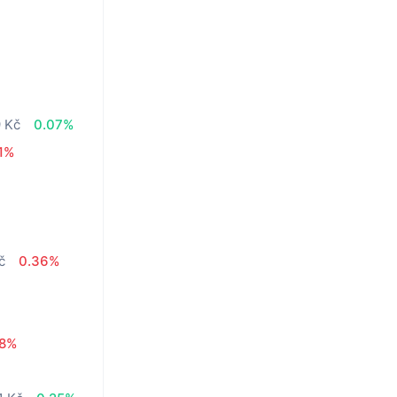
9 Kč
0.07%
11%
č
0.36%
38%