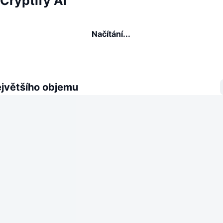
 Cryptify AI
Načítání...
ejvětšího objemu