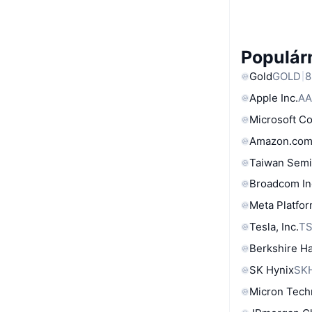
Populárn
Gold
GOLD
8
Apple Inc.
AA
Microsoft C
Amazon.com
Taiwan Semi
Broadcom In
Meta Platfor
Tesla, Inc.
T
Berkshire Ha
SK Hynix
SK
Micron Tech