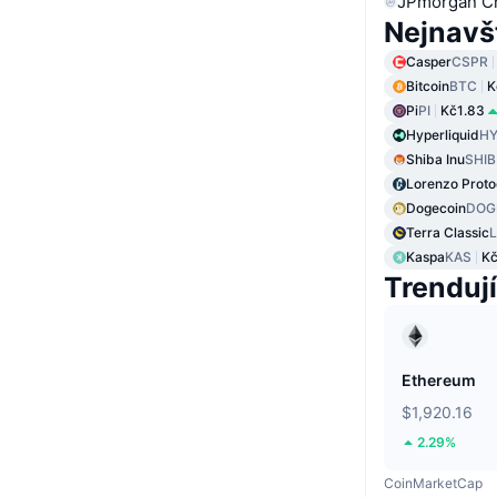
JPmorgan C
Nejnavš
Casper
CSPR
Bitcoin
BTC
K
Pi
PI
Kč1.83
Hyperliquid
HY
Shiba Inu
SHIB
Lorenzo Proto
Dogecoin
DOG
Terra Classic
Kaspa
KAS
Kč
Trendují
Ethereum
$1,920.16
2.29%
CoinMarketCap