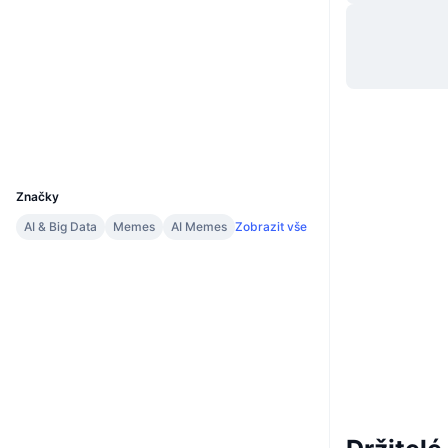
Webová stránka
Website
Sociální média
Kontrakty
0xDdbc...71b32b
Explorers
etherscan.io
Wallets
UCID
35262
Značky
AI & Big Data
Memes
AI Memes
Zobrazit vše