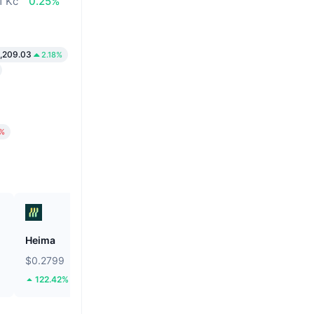
1 Kč
0.25%
,209.03
2.18%
6%
Heima
Grvt
$0.2799
$0.3177
122.42%
21.26%