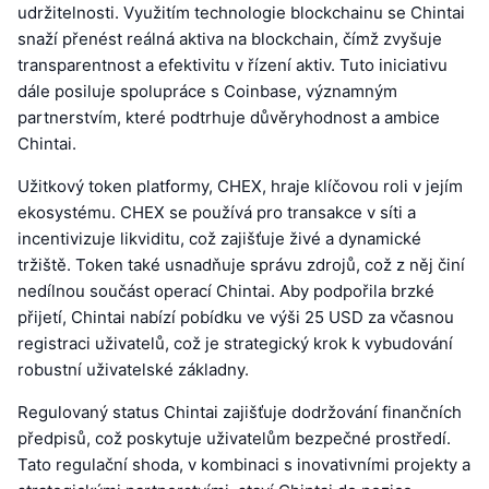
udržitelnosti. Využitím technologie blockchainu se Chintai
snaží přenést reálná aktiva na blockchain, čímž zvyšuje
transparentnost a efektivitu v řízení aktiv. Tuto iniciativu
dále posiluje spolupráce s Coinbase, významným
partnerstvím, které podtrhuje důvěryhodnost a ambice
Chintai.
Užitkový token platformy, CHEX, hraje klíčovou roli v jejím
ekosystému. CHEX se používá pro transakce v síti a
incentivizuje likviditu, což zajišťuje živé a dynamické
tržiště. Token také usnadňuje správu zdrojů, což z něj činí
nedílnou součást operací Chintai. Aby podpořila brzké
přijetí, Chintai nabízí pobídku ve výši 25 USD za včasnou
registraci uživatelů, což je strategický krok k vybudování
robustní uživatelské základny.
Regulovaný status Chintai zajišťuje dodržování finančních
předpisů, což poskytuje uživatelům bezpečné prostředí.
Tato regulační shoda, v kombinaci s inovativními projekty a