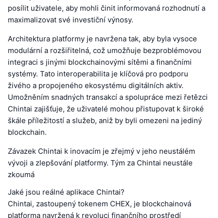
posílit uživatele, aby mohli činit informovaná rozhodnutí a
maximalizovat své investiční výnosy.
Architektura platformy je navržena tak, aby byla vysoce
modulární a rozšiřitelná, což umožňuje bezproblémovou
integraci s jinými blockchainovými sítěmi a finančními
systémy. Tato interoperabilita je klíčová pro podporu
živého a propojeného ekosystému digitálních aktiv.
Umožněním snadných transakcí a spolupráce mezi řetězci
Chintai zajišťuje, že uživatelé mohou přistupovat k široké
škále příležitostí a služeb, aniž by byli omezeni na jediný
blockchain.
Závazek Chintai k inovacím je zřejmý v jeho neustálém
vývoji a zlepšování platformy. Tým za Chintai neustále
zkoumá
Jaké jsou reálné aplikace Chintai?
Chintai, zastoupený tokenem CHEX, je blockchainová
platforma navržená k revoluci finančního prostředí