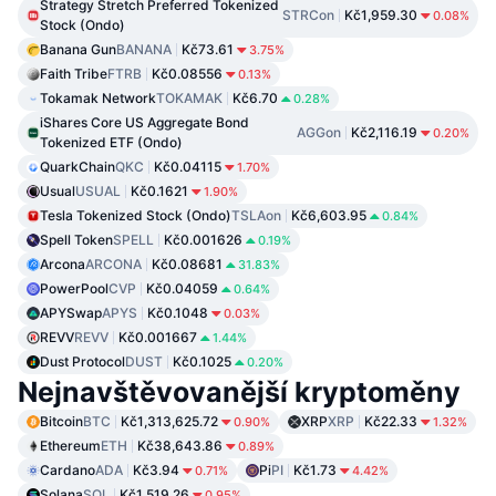
Strategy Stretch Preferred Tokenized
STRCon
Kč1,959.30
0.08%
Stock (Ondo)
Banana Gun
BANANA
Kč73.61
3.75%
Faith Tribe
FTRB
Kč0.08556
0.13%
Tokamak Network
TOKAMAK
Kč6.70
0.28%
iShares Core US Aggregate Bond
AGGon
Kč2,116.19
0.20%
Tokenized ETF (Ondo)
QuarkChain
QKC
Kč0.04115
1.70%
Usual
USUAL
Kč0.1621
1.90%
Tesla Tokenized Stock (Ondo)
TSLAon
Kč6,603.95
0.84%
Spell Token
SPELL
Kč0.001626
0.19%
Arcona
ARCONA
Kč0.08681
31.83%
PowerPool
CVP
Kč0.04059
0.64%
APYSwap
APYS
Kč0.1048
0.03%
REVV
REVV
Kč0.001667
1.44%
Dust Protocol
DUST
Kč0.1025
0.20%
Nejnavštěvovanější kryptoměny
Bitcoin
BTC
Kč1,313,625.72
XRP
XRP
Kč22.33
0.90%
1.32%
Ethereum
ETH
Kč38,643.86
0.89%
Cardano
ADA
Kč3.94
Pi
PI
Kč1.73
0.71%
4.42%
Solana
SOL
Kč1,519.26
0.95%