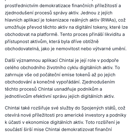
prostřednictvím demokratizace finančních příležitostí a
zjednodušení procesů správy aktiv. Jednou z jejích
hlavních aplikací je tokenizace reálných aktiv (RWAs), což
umožňuje převod těchto aktiv na digitální tokeny, které lze
obchodovat na platformě. Tento proces přináší likviditu a
přístupnost aktivům, která byla dříve obtížně
obchodovatelná, jako je nemovitost nebo výtvarné umění.
Další významnou aplikací Chintai je její role v podpoře
celého obchodního životního cyklu digitálních aktiv. To
zahrnuje vše od počáteční emise tokenů až po jejich
obchodování a konečné vypořádání. Zjednodušením
těchto procesů Chintai usnadňuje podnikům a
jednotlivcům efektivní správu jejich digitálních aktiv.
Chintai také rozšiřuje své služby do Spojených států, což
otevírá nové příležitosti pro americké investory a podniky
k účasti v ekonomice digitálních aktiv. Toto rozšíření je
součástí širší mise Chintai demokratizovat finanční