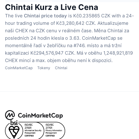
Chintai Kurz a Live Cena
The live
Chintai price today
is Kč0.235865 CZK with a 24-
hour trading volume of Kč3,280,642 CZK.
Aktualizujeme
naši CHEX na CZK cenu v reálném čase.
Měna Chintai za
posledních 24 hodin klesla o 3.63.
CoinMarketCap se
momentálně řadí v žebříčku na #746. místo a má tržní
kapitalizaci Kč294,576,947 CZK.
Má v oběhu 1,248,921,819
CHEX mincí
a max. objem oběhu není k dispozici.
CoinMarketCap
Tokeny
Chintai