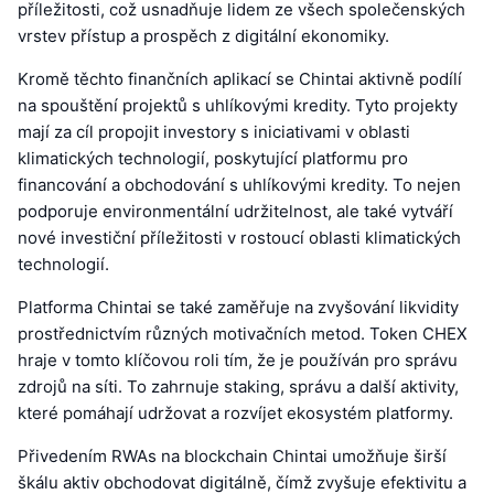
příležitosti, což usnadňuje lidem ze všech společenských
vrstev přístup a prospěch z digitální ekonomiky.
Kromě těchto finančních aplikací se Chintai aktivně podílí
na spouštění projektů s uhlíkovými kredity. Tyto projekty
mají za cíl propojit investory s iniciativami v oblasti
klimatických technologií, poskytující platformu pro
financování a obchodování s uhlíkovými kredity. To nejen
podporuje environmentální udržitelnost, ale také vytváří
nové investiční příležitosti v rostoucí oblasti klimatických
technologií.
Platforma Chintai se také zaměřuje na zvyšování likvidity
prostřednictvím různých motivačních metod. Token CHEX
hraje v tomto klíčovou roli tím, že je používán pro správu
zdrojů na síti. To zahrnuje staking, správu a další aktivity,
které pomáhají udržovat a rozvíjet ekosystém platformy.
Přivedením RWAs na blockchain Chintai umožňuje širší
škálu aktiv obchodovat digitálně, čímž zvyšuje efektivitu a