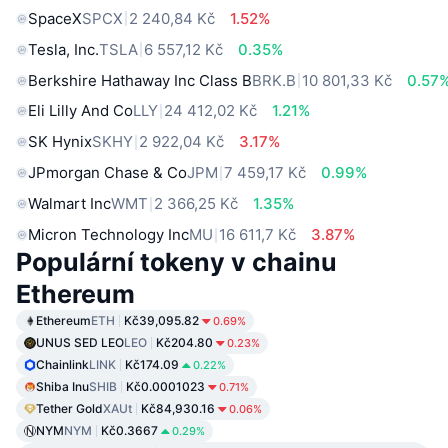
SpaceX
SPCX
2 240,84 Kč
1.52%
Tesla, Inc.
TSLA
6 557,12 Kč
0.35%
Berkshire Hathaway Inc Class B
BRK.B
10 801,33 Kč
0.57
Eli Lilly And Co
LLY
24 412,02 Kč
1.21%
SK Hynix
SKHY
2 922,04 Kč
3.17%
JPmorgan Chase & Co
JPM
7 459,17 Kč
0.99%
Walmart Inc
WMT
2 366,25 Kč
1.35%
Micron Technology Inc
MU
16 611,7 Kč
3.87%
Populární tokeny v chainu
Ethereum
Ethereum
ETH
Kč39,095.82
0.69%
UNUS SED LEO
LEO
Kč204.80
0.23%
Chainlink
LINK
Kč174.09
0.22%
Shiba Inu
SHIB
Kč0.0001023
0.71%
Tether Gold
XAUt
Kč84,930.16
0.06%
NYM
NYM
Kč0.3667
0.29%