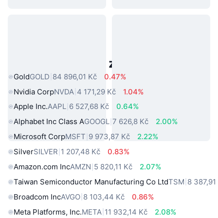
Populární aktiva z reálného světa
Gold
GOLD
84 896,01 Kč
0.47%
Nvidia Corp
NVDA
4 171,29 Kč
1.04%
Apple Inc.
AAPL
6 527,68 Kč
0.64%
Alphabet Inc Class A
GOOGL
7 626,8 Kč
2.00%
Microsoft Corp
MSFT
9 973,87 Kč
2.22%
Silver
SILVER
1 207,48 Kč
0.83%
Amazon.com Inc
AMZN
5 820,11 Kč
2.07%
Taiwan Semiconductor Manufacturing Co Ltd
TSM
8 387,91
Broadcom Inc
AVGO
8 103,44 Kč
0.86%
Meta Platforms, Inc.
META
11 932,14 Kč
2.08%