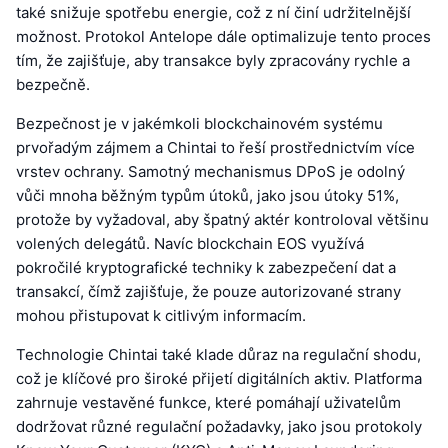
také snižuje spotřebu energie, což z ní činí udržitelnější
možnost. Protokol Antelope dále optimalizuje tento proces
tím, že zajišťuje, aby transakce byly zpracovány rychle a
bezpečně.
Bezpečnost je v jakémkoli blockchainovém systému
prvořadým zájmem a Chintai to řeší prostřednictvím více
vrstev ochrany. Samotný mechanismus DPoS je odolný
vůči mnoha běžným typům útoků, jako jsou útoky 51%,
protože by vyžadoval, aby špatný aktér kontroloval většinu
volených delegátů. Navíc blockchain EOS využívá
pokročilé kryptografické techniky k zabezpečení dat a
transakcí, čímž zajišťuje, že pouze autorizované strany
mohou přistupovat k citlivým informacím.
Technologie Chintai také klade důraz na regulační shodu,
což je klíčové pro široké přijetí digitálních aktiv. Platforma
zahrnuje vestavěné funkce, které pomáhají uživatelům
dodržovat různé regulační požadavky, jako jsou protokoly