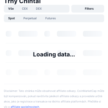
Trhy Chintai
Vše
CEX
DEX
Filters
Spot
Perpetual
Futures
Loading data...
Disclaimer: Tato stránka může obsahovat affiliate odkazy. CoinMarketCap může
být kompenzován, pokud navštívíte jakékoli affiliate odkazy a provedete určité
akce, jako je registrace a transakce na těchto affiliate platformách. Přečtěte si
víc o
affiliate společnostech
.