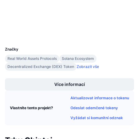
Připravované prodeje
etherscan.io
Sazby financování
Explorers
Učte se a vydělávejte
Wallets
Kalendáře
UCID
8534
Kalendář ICO
Značky
Real World Assets Protocols
Solana Ecosystem
Kalendář událostí
Decentralized Exchange (DEX) Token
Zobrazit vše
Boost
Více informací
Aktualizovat informace o tokenu
Odeslat odemčené tokeny
Vlastníte tento projekt?
Vyžádat si komunitní odznak