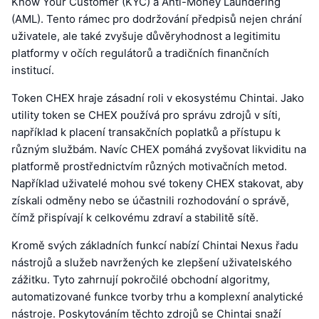
Know Your Customer (KYC) a Anti-Money Laundering
(AML). Tento rámec pro dodržování předpisů nejen chrání
uživatele, ale také zvyšuje důvěryhodnost a legitimitu
platformy v očích regulátorů a tradičních finančních
institucí.
Token CHEX hraje zásadní roli v ekosystému Chintai. Jako
utility token se CHEX používá pro správu zdrojů v síti,
například k placení transakčních poplatků a přístupu k
různým službám. Navíc CHEX pomáhá zvyšovat likviditu na
platformě prostřednictvím různých motivačních metod.
Například uživatelé mohou své tokeny CHEX stakovat, aby
získali odměny nebo se účastnili rozhodování o správě,
čímž přispívají k celkovému zdraví a stabilitě sítě.
Kromě svých základních funkcí nabízí Chintai Nexus řadu
nástrojů a služeb navržených ke zlepšení uživatelského
zážitku. Tyto zahrnují pokročilé obchodní algoritmy,
automatizované funkce tvorby trhu a komplexní analytické
nástroje. Poskytováním těchto zdrojů se Chintai snaží