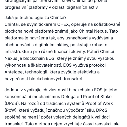
strategickými partnerstvími, staví Chintai do pozice
progresivní platformy v oblasti digitálních aktiv.
Jaká je technologie za Chintai?
Chintai, se svým tickerem CHEX, operuje na sofistikované
blockchainové platformě známé jako Chintai Nexus. Tato
platforma je navržena tak, aby usnadňovala vydávání a
obchodování s digitálními aktivy, poskytujíc robustní
infrastrukturu pro různé finanční aktivity. Páteří Chintai
Nexus je blockchain EOS, který je známý svou vysokou
výkonností a škálovatelností. EOS využívá protokol
Antelope, technologii, která zvyšuje efektivitu a
bezpečnost blockchainových transakcí.
Jednou z vynikajících vlastností blockchainu EOS je jeho
konsensuální mechanismus Delegated Proof of Stake
(DPoS). Na rozdíl od tradičních systémů Proof of Work
(PoW), které vyžadují značnou výpočetní sílu, DPoS
spoléhá na menší počet volených delegátů k validaci
transakcí. Tato metoda nejen zrychluje časy transakcí, ale