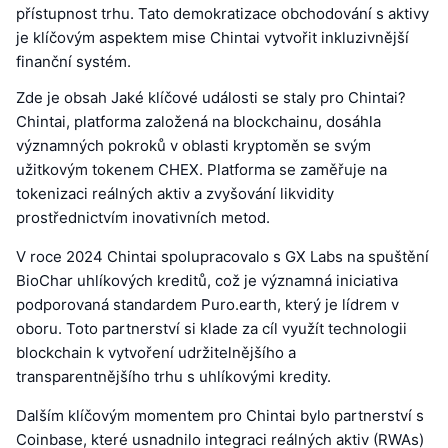
přístupnost trhu. Tato demokratizace obchodování s aktivy
je klíčovým aspektem mise Chintai vytvořit inkluzivnější
finanční systém.
Zde je obsah Jaké klíčové události se staly pro Chintai?
Chintai, platforma založená na blockchainu, dosáhla
významných pokroků v oblasti kryptoměn se svým
užitkovým tokenem CHEX. Platforma se zaměřuje na
tokenizaci reálných aktiv a zvyšování likvidity
prostřednictvím inovativních metod.
V roce 2024 Chintai spolupracovalo s GX Labs na spuštění
BioChar uhlíkových kreditů, což je významná iniciativa
podporovaná standardem Puro.earth, který je lídrem v
oboru. Toto partnerství si klade za cíl využít technologii
blockchain k vytvoření udržitelnějšího a
transparentnějšího trhu s uhlíkovými kredity.
Dalším klíčovým momentem pro Chintai bylo partnerství s
Coinbase, které usnadnilo integraci reálných aktiv (RWAs)