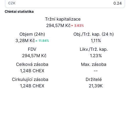
CZK
Trendující
Kryptoměnové ETF
Naučte se
CMC MCP
Chintai statistika
Nové
Tržní kapitalizace
Bitcoin ETF
x402
Zprávy
294,57M Kč
3.63%
Krypto
Ethereum ETF
Objem (24h)
Obj./Trž. kap. (24 h)
Akademie
3,28M Kč
1,11%
11.84%
Politika
FDV
Likv./Trž. kap.
Technická analýza
Prozkoumat
294,57M Kč
1.23%
Sporty
Celková zásoba
Max. zásoba
RSI
Videa
1,24B CHEX
--
Finance
MACD
Cirkulující zásoba
Držitelé
Slovník
1,24B CHEX
21,39K
Technologie
Webová stránka
Website
Whitepaper
Deriváty
Kampaně
Sociální média
NFT
Přehled
Airdrops
0x9Ce8...71030f
Kontrakty
Celkové NFT statistiky
Likvidace
3.9
Diamantové odměny
Hodnocení (CertiK)