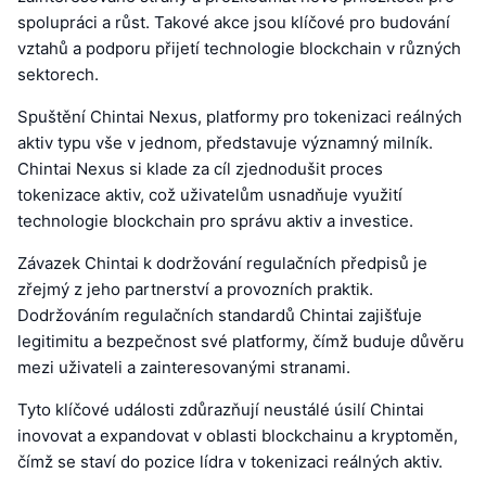
spolupráci a růst. Takové akce jsou klíčové pro budování
vztahů a podporu přijetí technologie blockchain v různých
sektorech.
Spuštění Chintai Nexus, platformy pro tokenizaci reálných
aktiv typu vše v jednom, představuje významný milník.
Chintai Nexus si klade za cíl zjednodušit proces
tokenizace aktiv, což uživatelům usnadňuje využití
technologie blockchain pro správu aktiv a investice.
Závazek Chintai k dodržování regulačních předpisů je
zřejmý z jeho partnerství a provozních praktik.
Dodržováním regulačních standardů Chintai zajišťuje
legitimitu a bezpečnost své platformy, čímž buduje důvěru
mezi uživateli a zainteresovanými stranami.
Tyto klíčové události zdůrazňují neustálé úsilí Chintai
inovovat a expandovat v oblasti blockchainu a kryptoměn,
čímž se staví do pozice lídra v tokenizaci reálných aktiv.