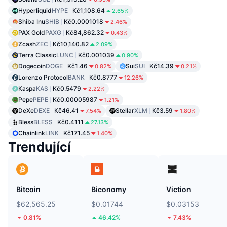
Hyperliquid
HYPE
Kč1,108.64
2.65%
Shiba Inu
SHIB
Kč0.0001018
2.46%
PAX Gold
PAXG
Kč84,862.32
0.43%
Zcash
ZEC
Kč10,140.82
2.09%
Terra Classic
LUNC
Kč0.001039
0.90%
Dogecoin
DOGE
Kč1.46
Sui
SUI
Kč14.39
0.82%
0.21%
Lorenzo Protocol
BANK
Kč0.8777
12.26%
Kaspa
KAS
Kč0.5479
2.22%
Pepe
PEPE
Kč0.00005987
1.21%
DeXe
DEXE
Kč46.41
Stellar
XLM
Kč3.59
7.54%
1.80%
Bless
BLESS
Kč0.4111
27.13%
Chainlink
LINK
Kč171.45
1.40%
Trendující
Bitcoin
Biconomy
Viction
$62,565.25
$0.01744
$0.03153
0.81%
46.42%
7.43%