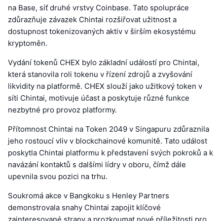
na Base, síť druhé vrstvy Coinbase. Tato spolupráce
zdůrazňuje závazek Chintai rozšiřovat užitnost a
dostupnost tokenizovaných aktiv v širším ekosystému
kryptoměn.
Vydání tokenů CHEX bylo základní událostí pro Chintai,
která stanovila roli tokenu v řízení zdrojů a zvyšování
likvidity na platformě. CHEX slouží jako užitkový token v
síti Chintai, motivuje účast a poskytuje různé funkce
nezbytné pro provoz platformy.
Přítomnost Chintai na Token 2049 v Singapuru zdůraznila
jeho rostoucí vliv v blockchainové komunitě. Tato událost
poskytla Chintai platformu k představení svých pokroků a k
navázání kontaktů s dalšími lídry v oboru, čímž dále
upevnila svou pozici na trhu.
Soukromá akce v Bangkoku s Henley Partners
demonstrovala snahy Chintai zapojit klíčové
zainteresované strany a prozkoumat nové příležitosti pro