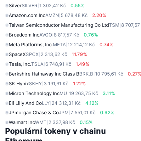
Silver
SILVER
1 302,42 Kč
0.55%
Amazon.com Inc
AMZN
5 678,48 Kč
2.20%
Taiwan Semiconductor Manufacturing Co Ltd
TSM
8 707,57
Broadcom Inc
AVGO
8 817,57 Kč
0.76%
Meta Platforms, Inc.
META
12 214,12 Kč
0.74%
SpaceX
SPCX
2 313,62 Kč
11.79%
Tesla, Inc.
TSLA
6 748,91 Kč
1.49%
Berkshire Hathaway Inc Class B
BRK.B
10 795,61 Kč
0.27
SK Hynix
SKHY
3 191,61 Kč
1.22%
Micron Technology Inc
MU
19 263,75 Kč
3.11%
Eli Lilly And Co
LLY
24 312,31 Kč
4.12%
JPmorgan Chase & Co
JPM
7 551,01 Kč
0.92%
Walmart Inc
WMT
2 337,98 Kč
0.15%
Populární tokeny v chainu