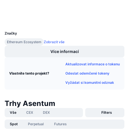
Připravované prodeje
Explorers
etherscan.io
Sazby financování
Učte se a vydělávejte
Wallets
UCID
39920
Kalendáře
Značky
Kalendář ICO
Ethereum Ecosystem
Zobrazit vše
Více informací
Kalendář událostí
Aktualizovat informace o tokenu
Odeslat odemčené tokeny
Vlastníte tento projekt?
Vyžádat si komunitní odznak
Trhy Asentum
Vše
CEX
DEX
Filters
Spot
Perpetual
Futures