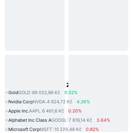
Populární aktiva z reálného světa
Gold
GOLD
89 032,86 Kč
0.52%
Nvidia Corp
NVDA
4 624,72 Kč
4.26%
Apple Inc.
AAPL
6 461,6 Kč
0.20%
Alphabet Inc Class A
GOOGL
7 616,14 Kč
3.64%
Microsoft Corp
MSFT
10 229,48 Kč
0.82%