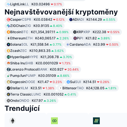
LightLink
LL
Kč0.02496
0.17%
Nejnavštěvovanější kryptoměny
Casper
CSPR
Kč0.03842
ADI
ADI
Kč144.29
0.12%
0.55%
ZIGChain
ZIG
Kč0.9135
8.40%
Bitcoin
BTC
Kč1,354,397.11
XRP
XRP
Kč22.38
0.99%
0.55%
Ethereum
ETH
Kč40,065.17
Pi
PI
Kč1.82
2.26%
3.89%
Solana
SOL
Kč1,558.54
Cardano
ADA
Kč3.99
0.77%
0.50%
Zcash
ZEC
Kč10,863.35
3.62%
Hyperliquid
HYPE
Kč1,208.78
3.70%
Shiba Inu
SHIB
Kč0.0001029
1.73%
Lorenzo Protocol
BANK
Kč0.927
20.44%
Pump.fun
PUMP
Kč0.05109
8.66%
Dogecoin
DOGE
Kč1.47
Sui
SUI
Kč14.51
0.23%
0.26%
Stellar
XLM
Kč3.51
Bittensor
TAO
Kč4,128.05
1.38%
1.81%
Terra Classic
LUNC
Kč0.001052
0.41%
Ondo
ONDO
Kč7.97
3.26%
Trendující