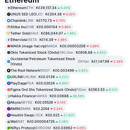
Ethereum
Ethereum
ETH
Kč39,157.34
0.20%
UNUS SED LEO
LEO
Kč204.38
0.02%
Chainlink
LINK
Kč170.73
0.70%
Shiba Inu
SHIB
Kč0.000104
0.69%
Tether Gold
XAUt
Kč86,044.07
1.46%
Ethervista
VISTA
Kč14.39
2.98%
MAGA (maga-hat.vip)
MAGA
Kč0.00003208
3.89%
Oklo Tokenized Stock (Ondo)
OKLOon
Kč906.68
4.55%
Occidental Petroleum Tokenized Stock
OXYon
Kč1,147.98
2.26%
(Ondo)
The Root Network
ROOT
Kč0.003496
0.92%
UXLINK
UXLINK
Kč0.0139
0.22%
PlayDapp
PDA
Kč0.02024
6.69%
Figma Ord Shs Tokenized Stock (Ondo)
FIGon
Kč563.53
8.12%
Hakka.Finance
HAKKA
Kč0.03688
68.59%
Abyss
ABYSS
Kč0.05526
0.14%
RMRK
RMRK
Kč0.2254
0.24%
Houdini Swap
LOCK
Kč0.022
21.42%
Wat
WAT
Kč0.000004725
0.09%
Niftyx Protocol
SHROOM
Kč0.03962
0.05%