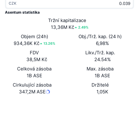
CZK
Trendující
Kryptoměnové ETF
Naučte se
CMC MCP
Asentum statistika
Nové
Tržní kapitalizace
Bitcoin ETF
x402
Zprávy
13,36M Kč
2.49%
Krypto
Ethereum ETF
Objem (24h)
Obj./Trž. kap. (24 h)
Akademie
934,36K Kč
6,98%
13.26%
Politika
FDV
Likv./Trž. kap.
Technická analýza
Prozkoumat
38,5M Kč
24.54%
Sporty
Celková zásoba
Max. zásoba
RSI
Videa
1B ASE
1B ASE
Finance
MACD
Cirkulující zásoba
Držitelé
Slovník
347,2M ASE
1,05K
Technologie
Webová stránka
Website
Deriváty
Kampaně
Sociální média
NFT
Přehled
Airdrops
Kontrakty
0x041F...1D80B2
4.0
Hodnocení (CertiK)
Celkové NFT statistiky
Likvidace
Diamantové odměny
Audits