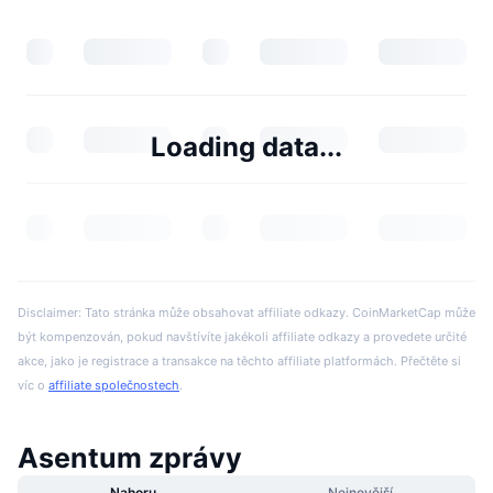
Loading data...
Disclaimer: Tato stránka může obsahovat affiliate odkazy. CoinMarketCap může
být kompenzován, pokud navštívíte jakékoli affiliate odkazy a provedete určité
akce, jako je registrace a transakce na těchto affiliate platformách. Přečtěte si
víc o
affiliate společnostech
.
Asentum zprávy
Nahoru
Nejnovější