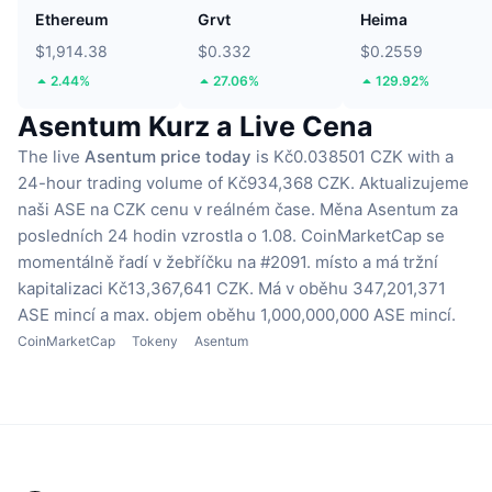
Ethereum
Grvt
Heima
$1,914.38
$0.332
$0.2559
2.44%
27.06%
129.92%
Asentum Kurz a Live Cena
The live
Asentum price today
is Kč0.038501 CZK with a
24-hour trading volume of Kč934,368 CZK.
Aktualizujeme
naši ASE na CZK cenu v reálném čase.
Měna Asentum za
posledních 24 hodin vzrostla o 1.08.
CoinMarketCap se
momentálně řadí v žebříčku na #2091. místo a má tržní
kapitalizaci Kč13,367,641 CZK.
Má v oběhu 347,201,371
ASE mincí
a max. objem oběhu 1,000,000,000 ASE mincí.
CoinMarketCap
Tokeny
Asentum