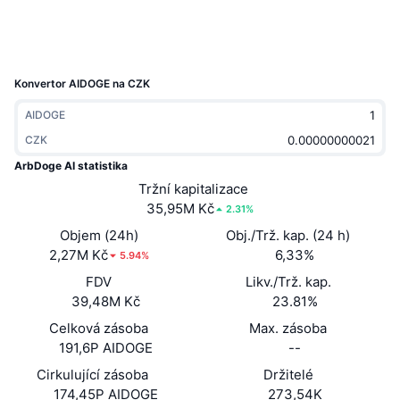
Trendující
Kryptoměnové ETF
Naučte se
CMC MCP
Nové
Bitcoin ETF
x402
Zprávy
Konvertor AIDOGE na CZK
Krypto
Ethereum ETF
AIDOGE
Akademie
CZK
Politika
Technická analýza
Prozkoumat
ArbDoge AI statistika
Sporty
Tržní kapitalizace
RSI
Videa
35,95M Kč
2.31%
Finance
Objem (24h)
Obj./Trž. kap. (24 h)
MACD
Slovník
2,27M Kč
6,33%
5.94%
Technologie
FDV
Likv./Trž. kap.
Deriváty
Kampaně
39,48M Kč
23.81%
NFT
Celková zásoba
Max. zásoba
Přehled
Airdrops
191,6P AIDOGE
--
Celkové NFT statistiky
Cirkulující zásoba
Držitelé
Likvidace
Diamantové odměny
174,45P AIDOGE
273,54K