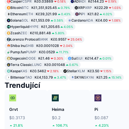
Casper
CSPR
Kč0.03869
ADI
ADI
Kč144.23
0.18%
0.19%
Bitcoin
BTC
Kč1,351,925.45
XRP
XRP
Kč22.29
0.79%
1.03%
Ethereum
ETH
Kč39,321.99
Pi
PI
Kč1.82
0.43%
4.02%
Solana
SOL
Kč1,553.09
Cardano
ADA
Kč4.00
0.58%
1.08%
Hyperliquid
HYPE
Kč1,205.65
4.05%
Zcash
ZEC
Kč10,881.48
5.80%
Lorenzo Protocol
BANK
Kč0.9557
25.04%
Shiba Inu
SHIB
Kč0.0001028
2.04%
Pump.fun
PUMP
Kč0.0529
11.71%
Dogecoin
DOGE
Kč1.46
Sui
SUI
Kč14.47
0.30%
0.01%
Terra Classic
LUNC
Kč0.001048
0.67%
Kaspa
KAS
Kč0.5462
Stellar
XLM
Kč3.50
2.18%
1.15%
Bittensor
TAO
Kč4,153.79
SKYAI
SKYAI
Kč1.25
3.47%
15.14%
Trendující
Grvt
Heima
Pi
$0.3173
$0.2
$0.087
21.8%
106.7%
4.23%