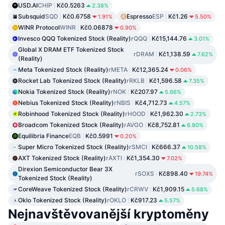
USD.AI
CHIP
Kč0.5263
2.38%
Subsquid
SQD
Kč0.6758
Espresso
ESP
Kč1.26
1.91%
5.50%
WINR Protocol
WINR
Kč0.06878
0.90%
Invesco QQQ Tokenized Stock (Reality)
rQQQ
Kč15,144.76
3.01%
Global X DRAM ETF Tokenized Stock
rDRAM
Kč1,138.59
7.62%
(Reality)
Meta Tokenized Stock (Reality)
rMETA
Kč12,365.24
0.06%
Rocket Lab Tokenized Stock (Reality)
rRKLB
Kč1,596.58
7.35%
Nokia Tokenized Stock (Reality)
rNOK
Kč207.97
5.66%
Nebius Tokenized Stock (Reality)
rNBIS
Kč4,712.73
4.57%
Robinhood Tokenized Stock (Reality)
rHOOD
Kč1,962.30
2.73%
Broadcom Tokenized Stock (Reality)
rAVGO
Kč8,752.81
6.80%
Equilibria Finance
EQB
Kč0.5991
0.20%
Super Micro Tokenized Stock (Reality)
rSMCI
Kč666.37
10.58%
AXT Tokenized Stock (Reality)
rAXTI
Kč1,354.30
7.02%
Direxion Semiconductor Bear 3X
rSOXS
Kč898.40
19.74%
Tokenized Stock (Reality)
CoreWeave Tokenized Stock (Reality)
rCRWV
Kč1,909.15
5.68%
Oklo Tokenized Stock (Reality)
rOKLO
Kč917.23
5.57%
Nejnavštěvovanější kryptoměny