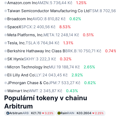
Amazon.com Inc
AMZN
5 736,44 Kč
1.25%
Taiwan Semiconductor Manufacturing Co Ltd
TSM
8 702,56
Broadcom Inc
AVGO
8 810,82 Kč
0.62%
SpaceX
SPCX
2 400,56 Kč
8.53%
Meta Platforms, Inc.
META
12 248,14 Kč
0.51%
Tesla, Inc.
TSLA
6 764,94 Kč
1.31%
Berkshire Hathaway Inc Class B
BRK.B
10 750,71 Kč
0.74
SK Hynix
SKHY
3 222,3 Kč
0.32%
Micron Technology Inc
MU
19 188,74 Kč
2.65%
Eli Lilly And Co
LLY
24 043,45 Kč
2.92%
JPmorgan Chase & Co
JPM
7 533,27 Kč
0.62%
Walmart Inc
WMT
2 345,87 Kč
0.43%
Populární tokeny v chainu
Arbitrum
Arbitrum
ARB
Kč1.70
Rain
RAIN
Kč0.2604
3.23%
2.25%