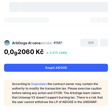
Kryptoměny
Přehledy
Kryptoměny
DexScan
Trhy
Hodnocení
ArbDoge AI
cena
63K
#1587
AIDOGE
0,0
2060 Kč
Signály
Burzy
9
2.31%
(
24h
)
Kategorie
New
Přehled trhu
Trendující
Komunita
Historické snímky
Spotový trh
Centralizované burzy
Koupit AIDOGE
Nový
Feedy
API
Odemknutí tokenů
Počet kryptoměn
Spot
According to
Gopluslabs
the contract owner may contain the
Rostoucí
authority to modify the transaction tax. Please exercise caution
Témata
Výnosy
Produkty
Bitcoin pokladny
Deriváty
API
before taking any action and DYOR. The Arbdoge team claims
that Uniswap V3 doesn't support burning tax. There is a risk that
Průzkumník meme
Lives
Aktiva skutečného světa
BNB pokladny
the user cannot withdraw the LP of AIDOGE in the UNISWAP.
Produkty
Krypto API
Decentralizované burzy