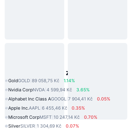
Populární aktiva z reálného světa
Gold
GOLD
89 058,75 Kč
1.14%
Nvidia Corp
NVDA
4 599,94 Kč
3.65%
Alphabet Inc Class A
GOOGL
7 904,41 Kč
0.05%
Apple Inc.
AAPL
6 455,46 Kč
0.35%
Microsoft Corp
MSFT
10 247,14 Kč
0.70%
Silver
SILVER
1 304,69 Kč
0.07%