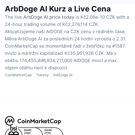
ArbDoge AI Kurz a Live Cena
The live
ArbDoge AI price today
is Kč2.06e-10 CZK with a
24-hour trading volume of Kč2,276,114 CZK.
Aktualizujeme naši AIDOGE na CZK cenu v reálném čase.
Měna ArbDoge AI za posledních 24 hodin vzrostla o 2.31.
CoinMarketCap se momentálně řadí v žebříčku na #1587.
místo a má tržní kapitalizaci Kč35,951,936 CZK.
Má v
oběhu 174,455,896,934,211,000 AIDOGE mincí
a max.
objem oběhu není k dispozici.
CoinMarketCap
Tokeny
ArbDoge AI