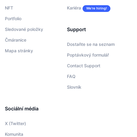
NFT
Kariéra
We’re hiring!
Portfolio
Support
Sledované položky
Čmáranice
Dostaňte se na seznam
Mapa stránky
Poptávkový formulář
Contact Support
FAQ
Slovník
Sociální média
X (Twitter)
Komunita