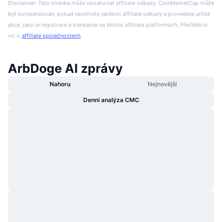
Disclaimer: Tato stránka může obsahovat affiliate odkazy. CoinMarketCap může
být kompenzován, pokud navštívíte jakékoli affiliate odkazy a provedete určité
akce, jako je registrace a transakce na těchto affiliate platformách. Přečtěte si
víc o
affiliate společnostech
.
ArbDoge AI zprávy
Nahoru
Nejnovější
Denní analýza CMC