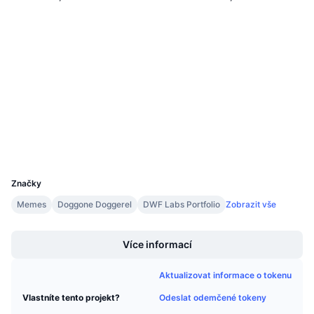
Připravované prodeje
Webová stránka
Sazby financování
Whitepaper
Učte se a vydělávejte
Sociální média
Kontrakty
0x09e1...2b2c2b
Kalendáře
3.7
Hodnocení (CertiK)
Audits
Kalendář ICO
Explorers
arbiscan.io
Kalendář událostí
Wallets
UCID
24477
Značky
Memes
Doggone Doggerel
DWF Labs Portfolio
Zobrazit vše
Boost
Více informací
Aktualizovat informace o tokenu
Odeslat odemčené tokeny
Vlastníte tento projekt?