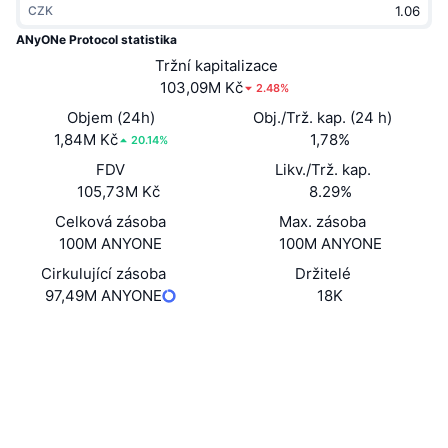
CZK
Trendující
Kryptoměnové ETF
Naučte se
CMC MCP
ANyONe Protocol statistika
Nové
Tržní kapitalizace
Bitcoin ETF
x402
Zprávy
103,09M Kč
2.48%
Krypto
Ethereum ETF
Objem (24h)
Obj./Trž. kap. (24 h)
Akademie
1,84M Kč
1,78%
20.14%
Politika
FDV
Likv./Trž. kap.
Technická analýza
Prozkoumat
105,73M Kč
8.29%
Sporty
Celková zásoba
Max. zásoba
RSI
Videa
100M ANYONE
100M ANYONE
Finance
MACD
Cirkulující zásoba
Držitelé
Slovník
97,49M ANYONE
18K
Technologie
Webová stránka
Website
Whitepaper
Deriváty
Kampaně
Sociální média
NFT
Přehled
Airdrops
0xFeAc...F9C0F9
Kontrakty
Celkové NFT statistiky
Likvidace
Diamantové odměny
Explorers
etherscan.io