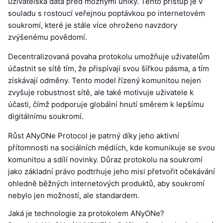
uživatelská data před možnými úniky. Tento přístup je v
souladu s rostoucí veřejnou poptávkou po internetovém
soukromí, které je stále více ohroženo navzdory
zvýšenému povědomí.
Decentralizovaná povaha protokolu umožňuje uživatelům
účastnit se sítě tím, že přispívají svou šířkou pásma, a tím
získávají odměny. Tento model řízený komunitou nejen
zvyšuje robustnost sítě, ale také motivuje uživatele k
účasti, čímž podporuje globální hnutí směrem k lepšímu
digitálnímu soukromí.
Růst ANyONe Protocol je patrný díky jeho aktivní
přítomnosti na sociálních médiích, kde komunikuje se svou
komunitou a sdílí novinky. Důraz protokolu na soukromí
jako základní právo podtrhuje jeho misi přetvořit očekávání
ohledně běžných internetových produktů, aby soukromí
nebylo jen možností, ale standardem.
Jaká je technologie za protokolem ANyONe?