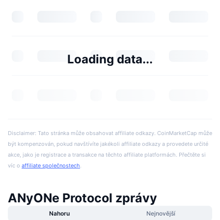
Loading data...
Disclaimer: Tato stránka může obsahovat affiliate odkazy. CoinMarketCap může
být kompenzován, pokud navštívíte jakékoli affiliate odkazy a provedete určité
akce, jako je registrace a transakce na těchto affiliate platformách. Přečtěte si
víc o
affiliate společnostech
.
ANyONe Protocol zprávy
Nahoru
Nejnovější