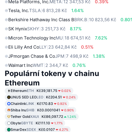
Meta Platforms, Inc.
META
12 347,53 Kč
0.39%
Tesla, Inc.
TSLA
6 813,28 Kč
1.64%
Berkshire Hathaway Inc Class B
BRK.B
10 823,56 Kč
0.80
SK Hynix
SKHY
3 251,73 Kč
8.17%
Micron Technology Inc
MU
18 674,51 Kč
7.62%
Eli Lilly And Co
LLY
23 642,84 Kč
0.51%
JPmorgan Chase & Co
JPM
7 498,9 Kč
1.38%
Walmart Inc
WMT
2 344,7 Kč
0.76%
Populární tokeny v chainu
Ethereum
Ethereum
ETH
Kč39,181.75
0.02%
UNUS SED LEO
LEO
Kč204.51
0.24%
Chainlink
LINK
Kč170.83
0.92%
Shiba Inu
SHIB
Kč0.0001041
0.90%
Tether Gold
XAUt
Kč86,097.72
1.24%
Obyte
GBYTE
Kč111.10
1.77%
SmarDex
SDEX
Kč0.0107
4.27%