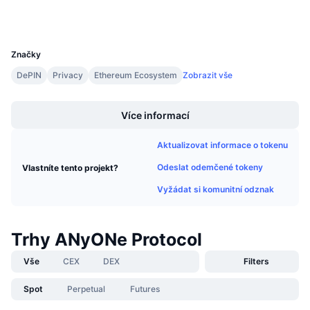
Připravované prodeje
Wallets
Sazby financování
Učte se a vydělávejte
UCID
32037
Značky
Kalendáře
DePIN
Privacy
Ethereum Ecosystem
Zobrazit vše
Boost
Kalendář ICO
Více informací
Kalendář událostí
Aktualizovat informace o tokenu
Odeslat odemčené tokeny
Vlastníte tento projekt?
Vyžádat si komunitní odznak
Trhy ANyONe Protocol
Vše
CEX
DEX
Filters
Spot
Perpetual
Futures