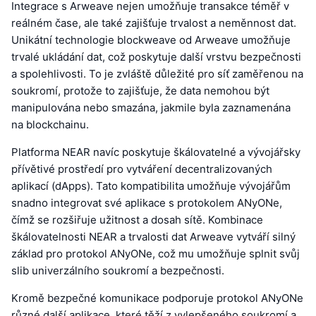
Integrace s Arweave nejen umožňuje transakce téměř v
reálném čase, ale také zajišťuje trvalost a neměnnost dat.
Unikátní technologie blockweave od Arweave umožňuje
trvalé ukládání dat, což poskytuje další vrstvu bezpečnosti
a spolehlivosti. To je zvláště důležité pro síť zaměřenou na
soukromí, protože to zajišťuje, že data nemohou být
manipulována nebo smazána, jakmile byla zaznamenána
na blockchainu.
Platforma NEAR navíc poskytuje škálovatelné a vývojářsky
přívětivé prostředí pro vytváření decentralizovaných
aplikací (dApps). Tato kompatibilita umožňuje vývojářům
snadno integrovat své aplikace s protokolem ANyONe,
čímž se rozšiřuje užitnost a dosah sítě. Kombinace
škálovatelnosti NEAR a trvalosti dat Arweave vytváří silný
základ pro protokol ANyONe, což mu umožňuje splnit svůj
slib univerzálního soukromí a bezpečnosti.
Kromě bezpečné komunikace podporuje protokol ANyONe
různé další aplikace, které těží z vylepšeného soukromí a