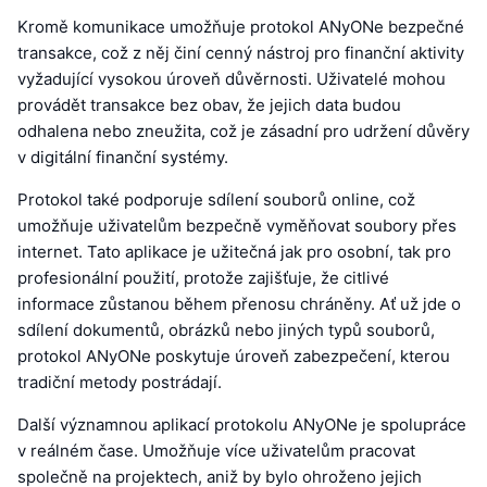
Kromě komunikace umožňuje protokol ANyONe bezpečné
transakce, což z něj činí cenný nástroj pro finanční aktivity
vyžadující vysokou úroveň důvěrnosti. Uživatelé mohou
provádět transakce bez obav, že jejich data budou
odhalena nebo zneužita, což je zásadní pro udržení důvěry
v digitální finanční systémy.
Protokol také podporuje sdílení souborů online, což
umožňuje uživatelům bezpečně vyměňovat soubory přes
internet. Tato aplikace je užitečná jak pro osobní, tak pro
profesionální použití, protože zajišťuje, že citlivé
informace zůstanou během přenosu chráněny. Ať už jde o
sdílení dokumentů, obrázků nebo jiných typů souborů,
protokol ANyONe poskytuje úroveň zabezpečení, kterou
tradiční metody postrádají.
Další významnou aplikací protokolu ANyONe je spolupráce
v reálném čase. Umožňuje více uživatelům pracovat
společně na projektech, aniž by bylo ohroženo jejich