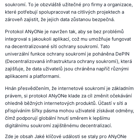
soukromí. To je obzvláště užitečné pro firmy a organizace,
které potřebují spolupracovat na citlivých projektech a
zároveň zajistit, že jejich data zůstanou bezpečná.
Protokol ANyONe je navržen tak, aby se bez problémů
integroval s jakoukoli aplikací, což mu umožňuje fungovat
na decentralizované síti ochrany soukromí. Tato
univerzální funkce ochrany soukromí je poháněna DePIN
(Decentralizovaná infrastruktura ochrany soukromí), která
zajišťuje, že data uživatelů jsou chráněna napříč různými
aplikacemi a platformami.
Hnán přesvědčením, že internetové soukromí je základním
právem, si protokol ANyONe klade za cíl změnit očekávání
ohledně běžných internetových produktů. Účastí v síti a
přispíváním šířky pásma mohou uživatelé získávat odměny,
čímž podporují globální hnutí směrem k lepšímu
digitálnímu soukromí zajištěnému decentralizací.
Zde je obsah Jaké klíčové události se staly pro ANyONe