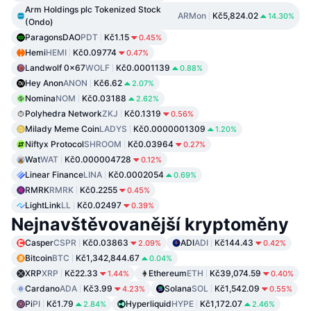
Arm Holdings plc Tokenized Stock
ARMon
Kč5,824.02
14.30%
(Ondo)
ParagonsDAO
PDT
Kč1.15
0.45%
Hemi
HEMI
Kč0.09774
0.47%
Landwolf 0x67
WOLF
Kč0.0001139
0.88%
Hey Anon
ANON
Kč6.62
2.07%
Nomina
NOM
Kč0.03188
2.62%
Polyhedra Network
ZKJ
Kč0.1319
0.56%
Milady Meme Coin
LADYS
Kč0.0000001309
1.20%
Niftyx Protocol
SHROOM
Kč0.03964
0.27%
Wat
WAT
Kč0.000004728
0.12%
Linear Finance
LINA
Kč0.0002054
0.69%
RMRK
RMRK
Kč0.2255
0.45%
LightLink
LL
Kč0.02497
0.39%
Nejnavštěvovanější kryptoměny
Casper
CSPR
Kč0.03863
ADI
ADI
Kč144.43
2.09%
0.42%
Bitcoin
BTC
Kč1,342,844.67
0.04%
XRP
XRP
Kč22.33
Ethereum
ETH
Kč39,074.59
1.44%
0.40%
Cardano
ADA
Kč3.99
Solana
SOL
Kč1,542.09
4.23%
0.55%
Pi
PI
Kč1.79
Hyperliquid
HYPE
Kč1,172.07
2.84%
2.46%