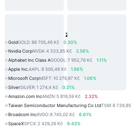
Populární aktiva z reálného světa
Gold
GOLD
86 705,46 Kč
0.30%
Nvidia Corp
NVDA
4 533,85 Kč
2.56%
Alphabet Inc Class A
GOOGL
7 952,76 Kč
1.11%
Apple Inc.
AAPL
6 500,48 Kč
1.96%
Microsoft Corp
MSFT
10 276,97 Kč
1.06%
Silver
SILVER
1 274,4 Kč
0.21%
Amazon.com Inc
AMZN
5 819,59 Kč
2.32%
Taiwan Semiconductor Manufacturing Co Ltd
TSM
8 739,85
Broadcom Inc
AVGO
8 745,02 Kč
6.61%
SpaceX
SPCX
2 429,26 Kč
9.43%