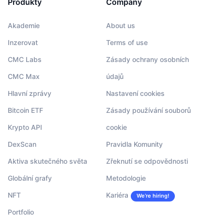
Produkty
Company
Akademie
About us
Inzerovat
Terms of use
CMC Labs
Zásady ochrany osobních
CMC Max
údajů
Hlavní zprávy
Nastavení cookies
Bitcoin ETF
Zásady používání souborů
Krypto API
cookie
DexScan
Pravidla Komunity
Aktiva skutečného světa
Zřeknutí se odpovědnosti
Globální grafy
Metodologie
NFT
Kariéra
We’re hiring!
Portfolio