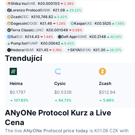
Shiba Inu
SHIB
Kč0.000103
2.38%
Lorenzo Protocol
BANK
Kč1.08
29.22%
Zcash
ZEC
Kč10,748.82
5.42%
Dogecoin
DOGE
Kč1.46
Kaspa
KAS
Kč0.5525
1.24%
1.56%
Terra Classic
LUNC
Kč0.001049
0.58%
Sui
SUI
Kč14.43
Defi App
HOME
Kč0.2148
1.44%
40.14%
Pump.fun
PUMP
Kč0.05042
9.43%
Hedera
HBAR
Kč1.45
SKYAI
SKYAI
Kč1.30
3.74%
26.37%
Trendující
Heima
Cysic
Zcash
$0.1797
$0.5336
$512.94
107.82%
84.72%
5.86%
ANyONe Protocol Kurz a Live
Cena
The live
ANyONe Protocol price today
is Kč1.06 CZK with