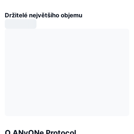
Držitelé největšího objemu
O ANyONe Protocol