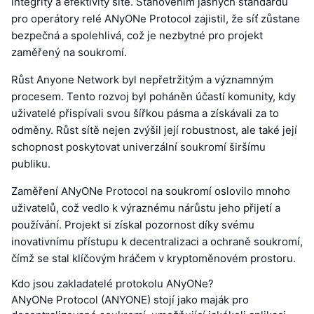
integrity a efektivity sítě. Stanovením jasných standardů
pro operátory relé ANyONe Protocol zajistil, že síť zůstane
bezpečná a spolehlivá, což je nezbytné pro projekt
zaměřený na soukromí.
Růst Anyone Network byl nepřetržitým a významným
procesem. Tento rozvoj byl poháněn účastí komunity, kdy
uživatelé přispívali svou šířkou pásma a získávali za to
odměny. Růst sítě nejen zvýšil její robustnost, ale také její
schopnost poskytovat univerzální soukromí širšímu
publiku.
Zaměření ANyONe Protocol na soukromí oslovilo mnoho
uživatelů, což vedlo k výraznému nárůstu jeho přijetí a
používání. Projekt si získal pozornost díky svému
inovativnímu přístupu k decentralizaci a ochraně soukromí,
čímž se stal klíčovým hráčem v kryptoměnovém prostoru.
Kdo jsou zakladatelé protokolu ANyONe?
ANyONe Protocol (ANYONE) stojí jako maják pro