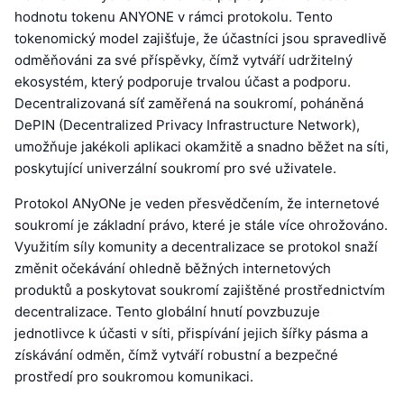
hodnotu tokenu ANYONE v rámci protokolu. Tento
tokenomický model zajišťuje, že účastníci jsou spravedlivě
odměňováni za své příspěvky, čímž vytváří udržitelný
ekosystém, který podporuje trvalou účast a podporu.
Decentralizovaná síť zaměřená na soukromí, poháněná
DePIN (Decentralized Privacy Infrastructure Network),
umožňuje jakékoli aplikaci okamžitě a snadno běžet na síti,
poskytující univerzální soukromí pro své uživatele.
Protokol ANyONe je veden přesvědčením, že internetové
soukromí je základní právo, které je stále více ohrožováno.
Využitím síly komunity a decentralizace se protokol snaží
změnit očekávání ohledně běžných internetových
produktů a poskytovat soukromí zajištěné prostřednictvím
decentralizace. Tento globální hnutí povzbuzuje
jednotlivce k účasti v síti, přispívání jejich šířky pásma a
získávání odměn, čímž vytváří robustní a bezpečné
prostředí pro soukromou komunikaci.