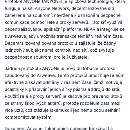
Protokol ANyONe (ANYONE) je špičková technologie, která
funguje na síti Anyone Network, decentralizované síti
zaměřené na soukromí, navržené k usnadnění bezpečné
komunikace pomocí relé a proxy serverů. Tato síť využívá
decentralizovanou aplikační platformu NEAR a integruje se
s Arweave, aby umožnila transakce téměř v reálném čase.
Decentralizovaná povaha protokolu zajišťuje, že žádný
jednotlivý subjekt nemá kontrolu nad sítí, což zvyšuje
bezpečnost a soukromí pro její uživatele.
Jádrem protokolu ANyONe je nový distribuční protokol
zabudovaný do Arweave. Tento protokol umožňuje reléům
efektivně získávat odměny v reálném čase, čímž motivuje
účastníky k přispívání jejich šířky pásma a zdrojů do sítě.
Použití relé a proxy serverů je klíčové pro prevenci útoků
ze strany škodlivých aktérů, protože rozděluje data mezi
více uzlů, což ztěžuje jakémukoli jedinému bodu selhání
kompromitovat systém.
Dokument Anyone Tokenomics popisuje funkčnost a