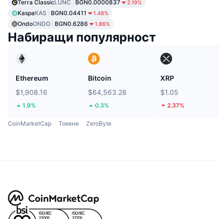
Terra Classic
LUNC
BGN0.0000837
2.19%
Kaspa
KAS
BGN0.04411
1.48%
Ondo
ONDO
BGN0.6286
1.86%
Набиращи популярност
Ethereum
Bitcoin
XRP
$1,908.16
$64,563.28
$1.05
1.9%
0.3%
2.37%
CoinMarketCap
Токени
ZeroByte