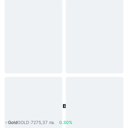
Популярни активи от реалния
свят
Gold
GOLD
7275,37 лв.
0.30%