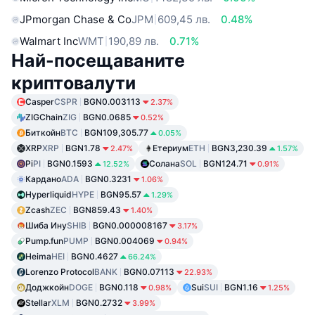
JPmorgan Chase & Co
JPM
609,45 лв.
0.48%
Walmart Inc
WMT
190,89 лв.
0.71%
Най-посещаваните
криптовалути
Casper
CSPR
BGN0.003113
2.37%
ZIGChain
ZIG
BGN0.0685
0.52%
Биткойн
BTC
BGN109,305.77
0.05%
XRP
XRP
BGN1.78
Етериум
ETH
BGN3,230.39
2.47%
1.57%
Pi
PI
BGN0.1593
Солана
SOL
BGN124.71
12.52%
0.91%
Кардано
ADA
BGN0.3231
1.06%
Hyperliquid
HYPE
BGN95.57
1.29%
Zcash
ZEC
BGN859.43
1.40%
Шиба Ину
SHIB
BGN0.000008167
3.17%
Pump.fun
PUMP
BGN0.004069
0.94%
Heima
HEI
BGN0.4627
66.24%
Lorenzo Protocol
BANK
BGN0.07113
22.93%
Доджкойн
DOGE
BGN0.118
Sui
SUI
BGN1.16
0.98%
1.25%
Stellar
XLM
BGN0.2732
3.99%