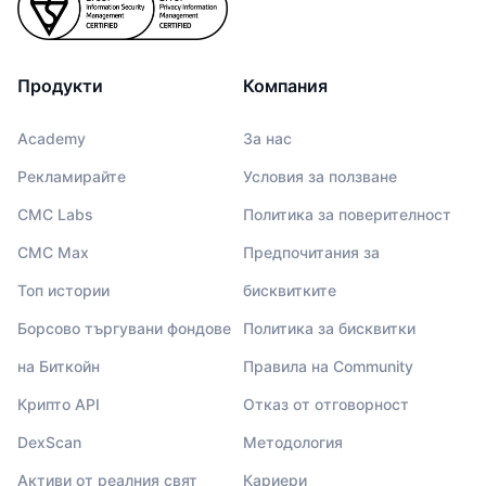
Продукти
Компания
Academy
За нас
Рекламирайте
Условия за ползване
CMC Labs
Политика за поверителност
CMC Max
Предпочитания за
Топ истории
бисквитките
Борсово търгувани фондове
Политика за бисквитки
на Биткойн
Правила на Community
Крипто API
Отказ от отговорност
DexScan
Методология
Активи от реалния свят
Кариери