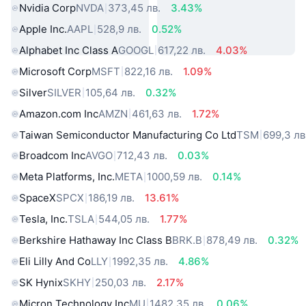
Nvidia Corp
NVDA
373,45 лв.
3.43%
Apple Inc.
AAPL
528,9 лв.
0.52%
Alphabet Inc Class A
GOOGL
617,22 лв.
4.03%
Microsoft Corp
MSFT
822,16 лв.
1.09%
Silver
SILVER
105,64 лв.
0.32%
Amazon.com Inc
AMZN
461,63 лв.
1.72%
Taiwan Semiconductor Manufacturing Co Ltd
TSM
699,3 лв
Broadcom Inc
AVGO
712,43 лв.
0.03%
Meta Platforms, Inc.
META
1000,59 лв.
0.14%
SpaceX
SPCX
186,19 лв.
13.61%
Tesla, Inc.
TSLA
544,05 лв.
1.77%
Berkshire Hathaway Inc Class B
BRK.B
878,49 лв.
0.32%
Eli Lilly And Co
LLY
1992,35 лв.
4.86%
SK Hynix
SKHY
250,03 лв.
2.17%
Micron Technology Inc
MU
1482,35 лв.
0.06%