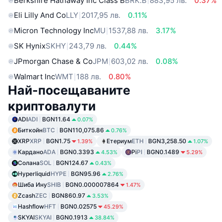
Berkshire Hathaway Inc Class B
BRK.B
883,95 лв.
0.37%
Eli Lilly And Co
LLY
2017,95 лв.
0.11%
Micron Technology Inc
MU
1537,88 лв.
3.17%
SK Hynix
SKHY
243,79 лв.
0.44%
JPmorgan Chase & Co
JPM
603,02 лв.
0.08%
Walmart Inc
WMT
188 лв.
0.80%
Най-посещаваните
криптовалути
ADI
ADI
BGN11.64
0.07%
Биткойн
BTC
BGN110,075.86
0.76%
XRP
XRP
BGN1.75
Етериум
ETH
BGN3,258.50
1.39%
1.07%
Кардано
ADA
BGN0.3393
Pi
PI
BGN0.1489
4.53%
5.29%
Солана
SOL
BGN124.67
0.43%
Hyperliquid
HYPE
BGN95.96
2.76%
Шиба Ину
SHIB
BGN0.000007864
1.47%
Zcash
ZEC
BGN860.97
3.53%
Hashflow
HFT
BGN0.02575
45.29%
SKYAI
SKYAI
BGN0.1913
38.84%