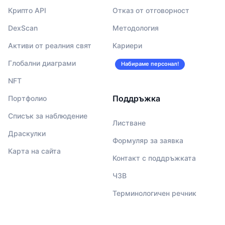
Крипто API
Отказ от отговорност
DexScan
Методология
Активи от реалния свят
Кариери
Глобални диаграми
Набираме персонал!
NFT
Поддръжка
Портфолио
Списък за наблюдение
Листване
Драскулки
Формуляр за заявка
Карта на сайта
Контакт с поддръжката
ЧЗВ
Терминологичен речник