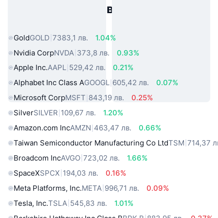
Популярни активи от реалния
свят
Gold
GOLD
7383,1 лв.
1.04%
Nvidia Corp
NVDA
373,8 лв.
0.93%
Apple Inc.
AAPL
529,42 лв.
0.21%
Alphabet Inc Class A
GOOGL
605,42 лв.
0.07%
Microsoft Corp
MSFT
843,19 лв.
0.25%
Silver
SILVER
109,67 лв.
1.20%
Amazon.com Inc
AMZN
463,47 лв.
0.66%
Taiwan Semiconductor Manufacturing Co Ltd
TSM
714,37 л
Broadcom Inc
AVGO
723,02 лв.
1.66%
SpaceX
SPCX
194,03 лв.
0.16%
Meta Platforms, Inc.
META
996,71 лв.
0.09%
Tesla, Inc.
TSLA
545,83 лв.
1.01%