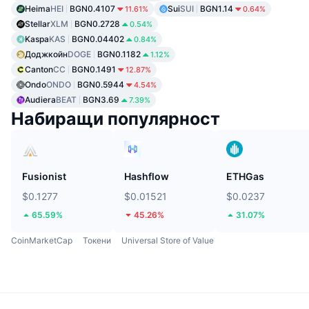
Heima
HEI
BGN0.4107
Sui
SUI
BGN1.14
11.61%
0.64%
Stellar
XLM
BGN0.2728
0.54%
Kaspa
KAS
BGN0.04402
0.84%
Доджкойн
DOGE
BGN0.1182
1.12%
Canton
CC
BGN0.1491
12.87%
Ondo
ONDO
BGN0.5944
4.54%
Audiera
BEAT
BGN3.69
7.39%
Набиращи популярност
Fusionist
Hashflow
ETHGas
$0.1277
$0.01521
$0.0237
65.59%
45.26%
31.07%
CoinMarketCap
Токени
Universal Store of Value