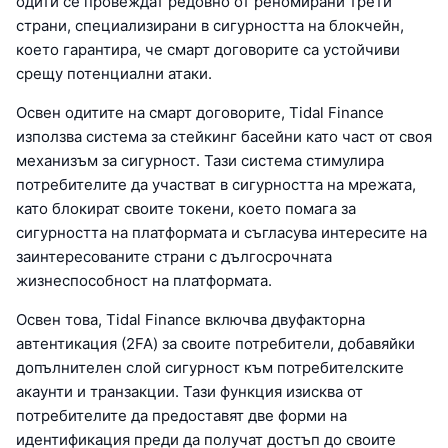
одити се провеждат редовно от реномирани трети
страни, специализирани в сигурността на блокчейн,
което гарантира, че смарт договорите са устойчиви
срещу потенциални атаки.
Освен одитите на смарт договорите, Tidal Finance
използва система за стейкинг басейни като част от своя
механизъм за сигурност. Тази система стимулира
потребителите да участват в сигурността на мрежата,
като блокират своите токени, което помага за
сигурността на платформата и съгласува интересите на
заинтересованите страни с дългосрочната
жизнеспособност на платформата.
Освен това, Tidal Finance включва двуфакторна
автентикация (2FA) за своите потребители, добавяйки
допълнителен слой сигурност към потребителските
акаунти и транзакции. Тази функция изисква от
потребителите да предоставят две форми на
идентификация преди да получат достъп до своите