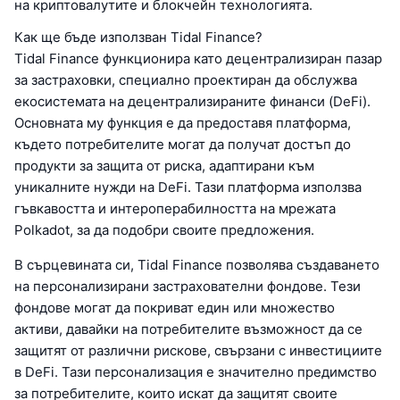
на криптовалутите и блокчейн технологията.
Как ще бъде използван Tidal Finance?
Tidal Finance функционира като децентрализиран пазар
за застраховки, специално проектиран да обслужва
екосистемата на децентрализираните финанси (DeFi).
Основната му функция е да предоставя платформа,
където потребителите могат да получат достъп до
продукти за защита от риска, адаптирани към
уникалните нужди на DeFi. Тази платформа използва
гъвкавостта и интероперабилността на мрежата
Polkadot, за да подобри своите предложения.
В сърцевината си, Tidal Finance позволява създаването
на персонализирани застрахователни фондове. Тези
фондове могат да покриват един или множество
активи, давайки на потребителите възможност да се
защитят от различни рискове, свързани с инвестициите
в DeFi. Тази персонализация е значително предимство
за потребителите, които искат да защитят своите