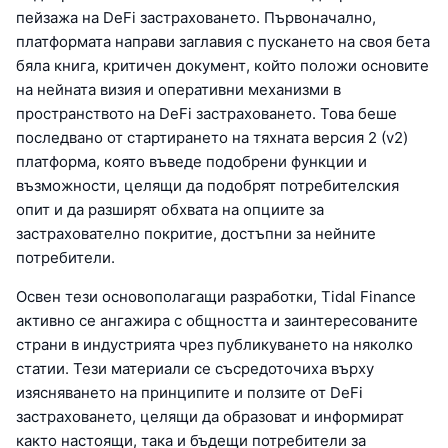
пейзажа на DeFi застраховането. Първоначално,
платформата направи заглавия с пускането на своя бета
бяла книга, критичен документ, който положи основите
на нейната визия и оперативни механизми в
пространството на DeFi застраховането. Това беше
последвано от стартирането на тяхната версия 2 (v2)
платформа, която въведе подобрени функции и
възможности, целящи да подобрят потребителския
опит и да разширят обхвата на опциите за
застрахователно покритие, достъпни за нейните
потребители.
Освен тези основополагащи разработки, Tidal Finance
активно се ангажира с общността и заинтересованите
страни в индустрията чрез публикуването на няколко
статии. Тези материали се съсредоточиха върху
изясняването на принципите и ползите от DeFi
застраховането, целящи да образоват и информират
както настоящи, така и бъдещи потребители за