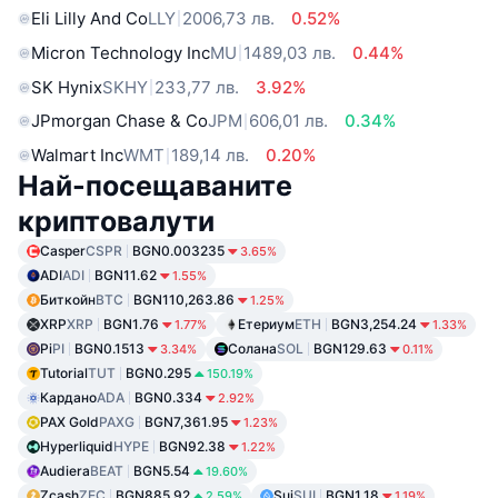
Eli Lilly And Co
LLY
2006,73 лв.
0.52%
Micron Technology Inc
MU
1489,03 лв.
0.44%
SK Hynix
SKHY
233,77 лв.
3.92%
JPmorgan Chase & Co
JPM
606,01 лв.
0.34%
Walmart Inc
WMT
189,14 лв.
0.20%
Най-посещаваните
криптовалути
Casper
CSPR
BGN0.003235
3.65%
ADI
ADI
BGN11.62
1.55%
Биткойн
BTC
BGN110,263.86
1.25%
XRP
XRP
BGN1.76
Етериум
ETH
BGN3,254.24
1.77%
1.33%
Pi
PI
BGN0.1513
Солана
SOL
BGN129.63
3.34%
0.11%
Tutorial
TUT
BGN0.295
150.19%
Кардано
ADA
BGN0.334
2.92%
PAX Gold
PAXG
BGN7,361.95
1.23%
Hyperliquid
HYPE
BGN92.38
1.22%
Audiera
BEAT
BGN5.54
19.60%
Zcash
ZEC
BGN885.92
Sui
SUI
BGN1.18
2.59%
1.19%