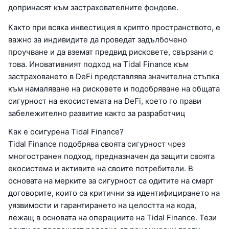
допринасят към застрахователните фондове.
Както при всяка инвестиция в крипто пространството, е
важно за индивидите да проведат задълбочено
проучване и да вземат предвид рисковете, свързани с
това. Иновативният подход на Tidal Finance към
застраховането в DeFi представлява значителна стъпка
към намаляване на рисковете и подобряване на общата
сигурност на екосистемата на DeFi, което го прави
забележително развитие както за разработчиц
Как е осигурена Tidal Finance?
Tidal Finance подобрява своята сигурност чрез
многостранен подход, предназначен да защити своята
екосистема и активите на своите потребители. В
основата на мерките за сигурност са одитите на смарт
договорите, които са критични за идентифицирането на
уязвимости и гарантирането на целостта на кода,
лежащ в основата на операциите на Tidal Finance. Тези