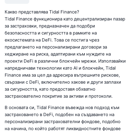
Какво представлява Tidal Finance?
Tidal Finance функционира като децентрализиран пазар
за застраховки, предназначен да подобри
безопасността и сигурността в рамките на
екосистемата на DeFi. Това се постига чрез
предлагането на персонализирани договори за
хеджиране на риска, адаптирани към нуждите на
проекти DeFi в различни блокчейн мрежи. Използвайки
напредничави технологии като AI и блокчейн, Tidal
Finance има за цел да адресира вътрешните рискове,
свързани с DeFi, включително хакове и други заплахи
за сигурността, като предоставя обхватно
застрахователно покритие за активи и протоколи.
В основата си, Tidal Finance въвежда нов подход към
застраховането в DeFi, подобен на създаването на
персонализирани застрахователни фондове, подобно
на начина, по който работят ликвидностните фондове