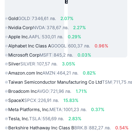
Популярни активи от реалния
свят
Gold
GOLD
7346,61 лв.
2.07%
Nvidia Corp
NVDA
378,67 лв.
2.27%
Apple Inc.
AAPL
530,01 лв.
0.29%
Alphabet Inc Class A
GOOGL
600,37 лв.
0.96%
Microsoft Corp
MSFT
845,2 лв.
0.03%
Silver
SILVER
107,57 лв.
3.05%
Amazon.com Inc
AMZN
464,21 лв.
0.82%
Taiwan Semiconductor Manufacturing Co Ltd
TSM
711,75 лв
Broadcom Inc
AVGO
721,96 лв.
1.71%
SpaceX
SPCX
226,91 лв.
15.83%
Meta Platforms, Inc.
META
1001,23 лв.
0.37%
Tesla, Inc.
TSLA
556,69 лв.
2.83%
Berkshire Hathaway Inc Class B
BRK.B
882,27 лв.
0.54%