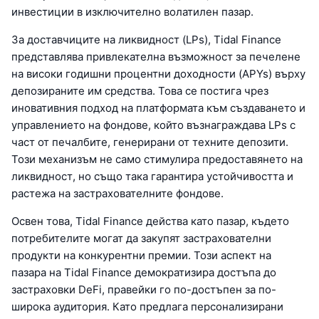
инвестиции в изключително волатилен пазар.
За доставчиците на ликвидност (LPs), Tidal Finance
представлява привлекателна възможност за печелене
на високи годишни процентни доходности (APYs) върху
депозираните им средства. Това се постига чрез
иновативния подход на платформата към създаването и
управлението на фондове, който възнаграждава LPs с
част от печалбите, генерирани от техните депозити.
Този механизъм не само стимулира предоставянето на
ликвидност, но също така гарантира устойчивостта и
растежа на застрахователните фондове.
Освен това, Tidal Finance действа като пазар, където
потребителите могат да закупят застрахователни
продукти на конкурентни премии. Този аспект на
пазара на Tidal Finance демократизира достъпа до
застраховки DeFi, правейки го по-достъпен за по-
широка аудитория. Като предлага персонализирани