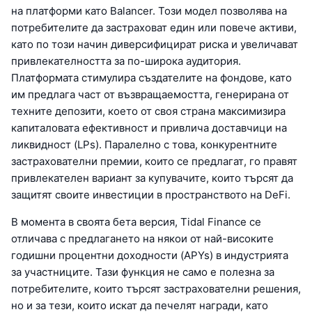
на платформи като Balancer. Този модел позволява на
потребителите да застраховат един или повече активи,
като по този начин диверсифицират риска и увеличават
привлекателността за по-широка аудитория.
Платформата стимулира създателите на фондове, като
им предлага част от възвращаемостта, генерирана от
техните депозити, което от своя страна максимизира
капиталовата ефективност и привлича доставчици на
ликвидност (LPs). Паралелно с това, конкурентните
застрахователни премии, които се предлагат, го правят
привлекателен вариант за купувачите, които търсят да
защитят своите инвестиции в пространството на DeFi.
В момента в своята бета версия, Tidal Finance се
отличава с предлагането на някои от най-високите
годишни процентни доходности (APYs) в индустрията
за участниците. Тази функция не само е полезна за
потребителите, които търсят застрахователни решения,
но и за тези, които искат да печелят награди, като