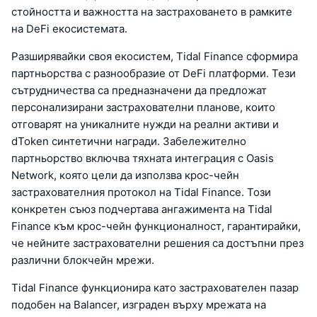
стойността и важността на застраховането в рамките
на DeFi екосистемата.
Разширявайки своя екосистем, Tidal Finance сформира
партньорства с разнообразие от DeFi платформи. Тези
сътрудничества са предназначени да предложат
персонализирани застрахователни планове, които
отговарят на уникалните нужди на реални активи и
dToken синтетични награди. Забележително
партньорство включва тяхната интеграция с Oasis
Network, която цели да използва крос-чейн
застрахователния протокол на Tidal Finance. Този
конкретен съюз подчертава ангажимента на Tidal
Finance към крос-чейн функционалност, гарантирайки,
че нейните застрахователни решения са достъпни през
различни блокчейн мрежи.
Tidal Finance функционира като застрахователен пазар
подобен на Balancer, изграден върху мрежата на