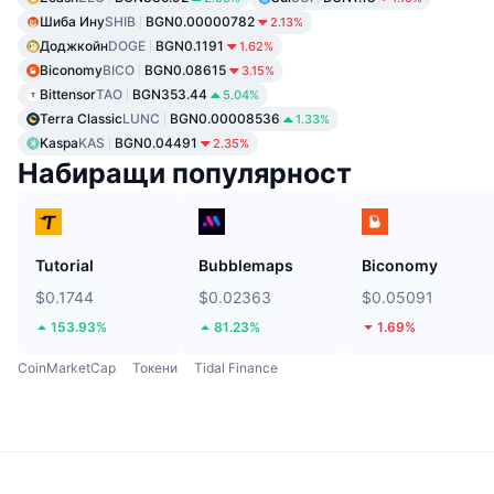
Шиба Ину
SHIB
BGN0.00000782
2.13%
Доджкойн
DOGE
BGN0.1191
1.62%
Biconomy
BICO
BGN0.08615
3.15%
Bittensor
TAO
BGN353.44
5.04%
Terra Classic
LUNC
BGN0.00008536
1.33%
Kaspa
KAS
BGN0.04491
2.35%
Набиращи популярност
Tutorial
Bubblemaps
Biconomy
$0.1744
$0.02363
$0.05091
153.93%
81.23%
1.69%
CoinMarketCap
Токени
Tidal Finance