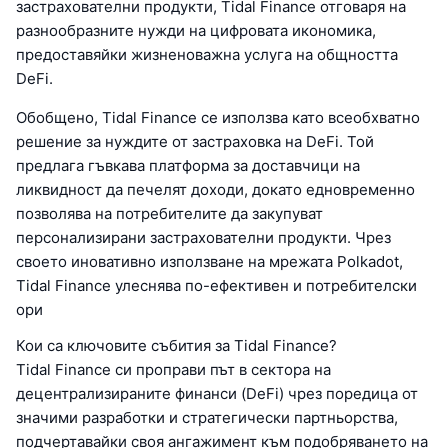
застрахователни продукти, Tidal Finance отговаря на
разнообразните нужди на цифровата икономика,
предоставяйки жизненоважна услуга на общността
DeFi.
Обобщено, Tidal Finance се използва като всеобхватно
решение за нуждите от застраховка на DeFi. Той
предлага гъвкава платформа за доставчици на
ликвидност да печелят доходи, докато едновременно
позволява на потребителите да закупуват
персонализирани застрахователни продукти. Чрез
своето иновативно използване на мрежата Polkadot,
Tidal Finance улеснява по-ефективен и потребителски
ори
Кои са ключовите събития за Tidal Finance?
Tidal Finance си проправи път в сектора на
децентрализираните финанси (DeFi) чрез поредица от
значими разработки и стратегически партньорства,
подчертавайки своя ангажимент към подобряването на