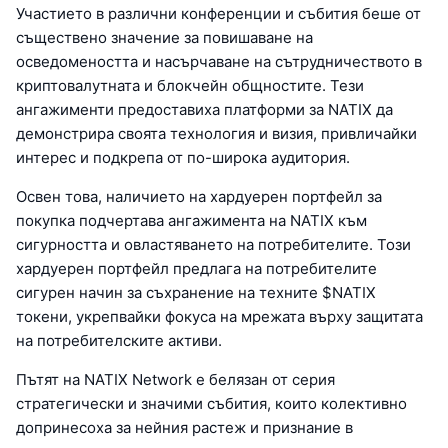
Участието в различни конференции и събития беше от
съществено значение за повишаване на
осведомеността и насърчаване на сътрудничеството в
криптовалутната и блокчейн общностите. Тези
ангажименти предоставиха платформи за NATIX да
демонстрира своята технология и визия, привличайки
интерес и подкрепа от по-широка аудитория.
Освен това, наличието на хардуерен портфейл за
покупка подчертава ангажимента на NATIX към
сигурността и овластяването на потребителите. Този
хардуерен портфейл предлага на потребителите
сигурен начин за съхранение на техните $NATIX
токени, укрепвайки фокуса на мрежата върху защитата
на потребителските активи.
Пътят на NATIX Network е белязан от серия
стратегически и значими събития, които колективно
допринесоха за нейния растеж и признание в