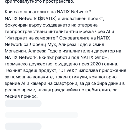
криптовалутното пространство.
Кои са основателите на NATIX Network?
NATIX Network ($NATIX) е иновативен проект,
фокусиран върху създаването на отворена
геопространствена интелигентна мрежа чрез AI и
"Интернет на камерите." Основателите на NATIX
Network са Лоренц Мук, Алиреза Годс и Омид
Могариан. Алиреза Годс е изпълнителен директор на
NATIX Network. Екипът работи под NATIX GmbH,
германско дружество, създадено през 2020 година.
Техният водещ продукт, “Drive&,” използва приложения
за помощ на водачите, токен стимули, компютърно
зрение AI и камери на смартфони, за да събира данни в
реално време, възнаграждавайки потребителите за
техния принос.