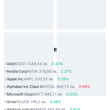
Популярни активи от реалния
свят
Gold
GOLD
7349,43 лв.
0.33%
Nvidia Corp
NVDA
378,89 лв.
2.27%
Apple Inc.
AAPL
530,33 лв.
0.29%
Alphabet Inc Class A
GOOGL
600,73 лв.
0.96%
Microsoft Corp
MSFT
845,71 лв.
0.03%
Silver
SILVER
108,2 лв.
0.48%
Amazon.com Inc
AMZN
464,49 лв.
0.82%