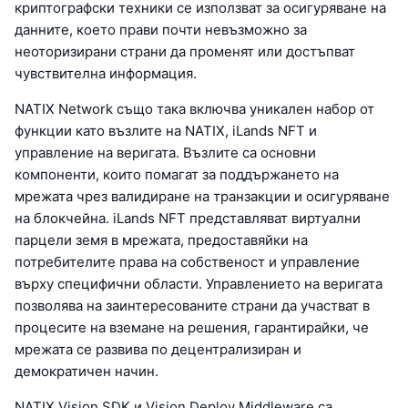
криптографски техники се използват за осигуряване на
данните, което прави почти невъзможно за
неоторизирани страни да променят или достъпват
чувствителна информация.
NATIX Network също така включва уникален набор от
функции като възлите на NATIX, iLands NFT и
управление на веригата. Възлите са основни
компоненти, които помагат за поддържането на
мрежата чрез валидиране на транзакции и осигуряване
на блокчейна. iLands NFT представляват виртуални
парцели земя в мрежата, предоставяйки на
потребителите права на собственост и управление
върху специфични области. Управлението на веригата
позволява на заинтересованите страни да участват в
процесите на вземане на решения, гарантирайки, че
мрежата се развива по децентрализиран и
демократичен начин.
NATIX Vision SDK и Vision Deploy Middleware са