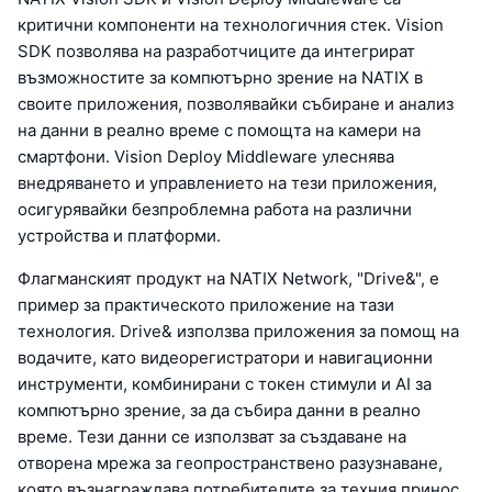
критични компоненти на технологичния стек. Vision
SDK позволява на разработчиците да интегрират
възможностите за компютърно зрение на NATIX в
своите приложения, позволявайки събиране и анализ
на данни в реално време с помощта на камери на
смартфони. Vision Deploy Middleware улеснява
внедряването и управлението на тези приложения,
осигурявайки безпроблемна работа на различни
устройства и платформи.
Флагманският продукт на NATIX Network, "Drive&", е
пример за практическото приложение на тази
технология. Drive& използва приложения за помощ на
водачите, като видеорегистратори и навигационни
инструменти, комбинирани с токен стимули и AI за
компютърно зрение, за да събира данни в реално
време. Тези данни се използват за създаване на
отворена мрежа за геопространствено разузнаване,
която възнаграждава потребителите за техния принос.