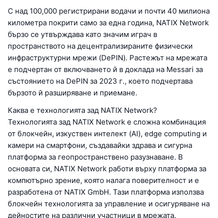
С над 100,000 регистрирани водачи и почти 40 милиона
километра покрити само за една година, NATIX Network
бързо се утвърждава като значим играч в
пространството на децентрализираните физически
инфраструктурни мрежи (DePIN). Растежът на мрежата
е подчертан от включването й в доклада на Messari за
състоянието на DePIN за 2023 г., което подчертава
бързото й разширяване и приемане.
Каква е технологията зад NATIX Network?
Технологията зад NATIX Network е сложна комбинация
от блокчейн, изкуствен интелект (AI), edge computing и
камери на смартфони, създавайки здрава и сигурна
платформа за геопространствено разузнаване. В
основата си, NATIX Network работи върху платформа за
компютърно зрение, която налага поверителност и е
разработена от NATIX GmbH. Тази платформа използва
блокчейн технологията за управление и осигуряване на
дейностите на различни участници в мрежата.