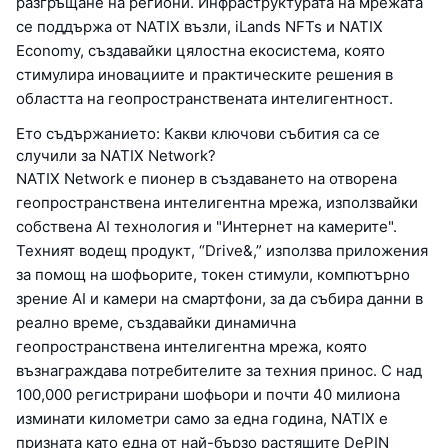
разгръщане на региони. Инфраструктурата на мрежата
се поддържа от NATIX възли, iLands NFTs и NATIX
Economy, създавайки цялостна екосистема, която
стимулира иновациите и практическите решения в
областта на геопространствената интелигентност.
Ето съдържанието: Какви ключови събития са се
случили за NATIX Network?
NATIX Network е пионер в създаването на отворена
геопространствена интелигентна мрежа, използвайки
собствена AI технология и "Интернет на камерите".
Техният водещ продукт, “Drive&,” използва приложения
за помощ на шофьорите, токен стимули, компютърно
зрение AI и камери на смартфони, за да събира данни в
реално време, създавайки динамична
геопространствена интелигентна мрежа, която
възнаграждава потребителите за техния принос. С над
100,000 регистрирани шофьори и почти 40 милиона
изминати километри само за една година, NATIX е
призната като една от най-бързо растящите DePIN