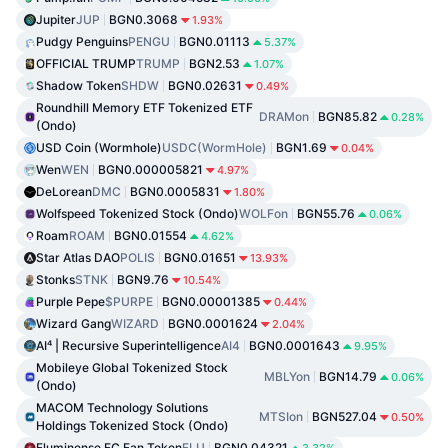
Jupiter
JUP
BGN0.3068
1.93%
Pudgy Penguins
PENGU
BGN0.01113
5.37%
OFFICIAL TRUMP
TRUMP
BGN2.53
1.07%
Shadow Token
SHDW
BGN0.02631
0.49%
Roundhill Memory ETF Tokenized ETF
DRAMon
BGN85.82
0.28%
(Ondo)
USD Coin (Wormhole)
USDC(WormHole)
BGN1.69
0.04%
Wen
WEN
BGN0.000005821
4.97%
DeLorean
DMC
BGN0.0005831
1.80%
Wolfspeed Tokenized Stock (Ondo)
WOLFon
BGN55.76
0.06%
Roam
ROAM
BGN0.01554
4.62%
Star Atlas DAO
POLIS
BGN0.01651
13.93%
Stonks
STNK
BGN9.76
10.54%
Purple Pepe
$PURPE
BGN0.00001385
0.44%
Wizard Gang
WIZARD
BGN0.0001624
2.04%
AI⁴ | Recursive Superintelligence
AI4
BGN0.0001643
9.95%
Mobileye Global Tokenized Stock
MBLYon
BGN14.79
0.06%
(Ondo)
MACOM Technology Solutions
MTSIon
BGN527.04
0.50%
Holdings Tokenized Stock (Ondo)
Fluminense FC Fan Token
FLU
BGN0.04321
3.32%