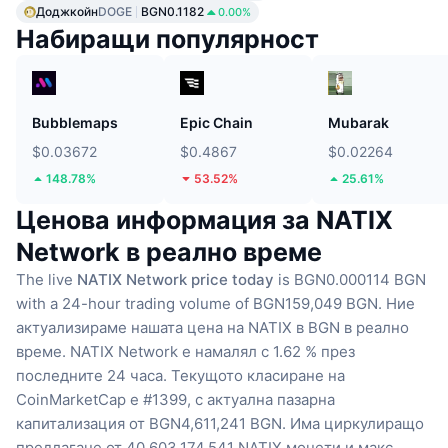
Доджкойн
DOGE
BGN0.1182
0.00%
Набиращи популярност
Bubblemaps
Epic Chain
Mubarak
$0.03672
$0.4867
$0.02264
148.78%
53.52%
25.61%
Ценова информация за NATIX
Network в реално време
The live
NATIX Network price today
is BGN0.000114 BGN
with a 24-hour trading volume of BGN159,049 BGN.
Ние
актуализираме нашата цена на NATIX в BGN в реално
време.
NATIX Network е намалял с 1.62 % през
последните 24 часа.
Текущото класиране на
CoinMarketCap е #1399, с актуална пазарна
капитализация от BGN4,611,241 BGN.
Има циркулиращо
предлагане от 40,603,174,541 NATIX монети
и макс.