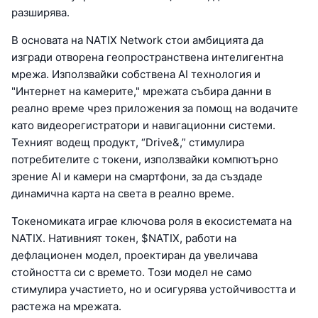
разширява.
В основата на NATIX Network стои амбицията да
изгради отворена геопространствена интелигентна
мрежа. Използвайки собствена AI технология и
"Интернет на камерите," мрежата събира данни в
реално време чрез приложения за помощ на водачите
като видеорегистратори и навигационни системи.
Техният водещ продукт, “Drive&,” стимулира
потребителите с токени, използвайки компютърно
зрение AI и камери на смартфони, за да създаде
динамична карта на света в реално време.
Токеномиката играе ключова роля в екосистемата на
NATIX. Нативният токен, $NATIX, работи на
дефлационен модел, проектиран да увеличава
стойността си с времето. Този модел не само
стимулира участието, но и осигурява устойчивостта и
растежа на мрежата.