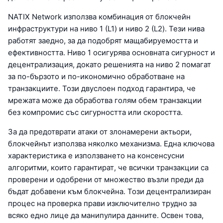
NATIX Network използва комбинация от блокчейн
инфраструктури на ниво 1 (L1) и ниво 2 (L2). Тези нива
работят заедно, за да подобрят мащабируемостта и
ефективността. Ниво 1 осигурява основната сигурност и
децентрализация, докато решенията на ниво 2 помагат
за по-бързото и по-икономично обработване на
транзакциите. Този двуслоен подход гарантира, че
мрежата може да обработва голям обем транзакции
без компромис със сигурността или скоростта.
За да предотврати атаки от злонамерени актьори,
блокчейнът използва няколко механизма. Една ключова
характеристика е използването на консенсусни
алгоритми, които гарантират, че всички транзакции са
проверени и одобрени от множество възли преди да
бъдат добавени към блокчейна. Този децентрализиран
процес на проверка прави изключително трудно за
всяко едно лице да манипулира данните. Освен това,