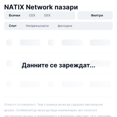
NATIX Network пазари
Всички
CEX
DEX
Филтри
Спот
Непрекъснати
фючърси
Данните се зареждат...
Отказ от отговорност: Тази страница може да съдържа партньорски
връзки. CoinMarketCap може да бъде компенсиран, ако посетите
партньорски връзки и предприемете определени действия, като например