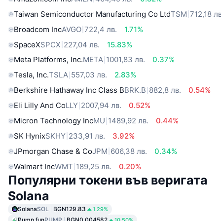
Taiwan Semiconductor Manufacturing Co Ltd
TSM
712,18 лв
Broadcom Inc
AVGO
722,4 лв.
1.71%
SpaceX
SPCX
227,04 лв.
15.83%
Meta Platforms, Inc.
META
1001,83 лв.
0.37%
Tesla, Inc.
TSLA
557,03 лв.
2.83%
Berkshire Hathaway Inc Class B
BRK.B
882,8 лв.
0.54%
Eli Lilly And Co
LLY
2007,94 лв.
0.52%
Micron Technology Inc
MU
1489,92 лв.
0.44%
SK Hynix
SKHY
233,91 лв.
3.92%
JPmorgan Chase & Co
JPM
606,38 лв.
0.34%
Walmart Inc
WMT
189,25 лв.
0.20%
Популярни токени във веригата
Solana
Solana
SOL
BGN129.83
1.29%
Pump.fun
PUMP
BGN0.004582
10.50%