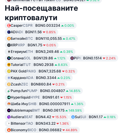
Най-посещаваните
криптовалути
Casper
CSPR
BGN0.003234
0.00%
ADI
ADI
BGN11.56
0.85%
Биткойн
BTC
BGN110,055.55
0.47%
XRP
XRP
BGN1.75
0.05%
Етериум
ETH
BGN3,249.46
0.39%
Солана
SOL
BGN129.86
Pi
PI
BGN0.1514
1.12%
2.24%
Tutorial
TUT
BGN0.2938
8.63%
PAX Gold
PAXG
BGN7,325.68
0.32%
Кардано
ADA
BGN0.3344
0.23%
Zcash
ZEC
BGN860.84
0.21%
Pump.fun
PUMP
BGN0.004807
14.85%
Hyperliquid
HYPE
BGN91.61
1.15%
Шиба Ину
SHIB
BGN0.000007911
1.36%
Bubblemaps
BMT
BGN0.06175
149.59%
Audiera
BEAT
BGN4.42
Sui
SUI
BGN1.17
15.53%
0.18%
Bittensor
TAO
BGN343.22
1.36%
Biconomy
BICO
BGN0.06682
44.89%