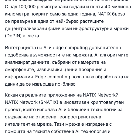
С над 100,000 регистрирани водачи и почти 40 милиона
километра покрити само за една година, NATIX бързо
се превърна в една от най-бързо растящите
децентрализирани физически инфраструктурни мрежи
(DePIN) в света.
Интеграцията на AI и edge computing допълнително
подобрява възможностите на мрежата. AI алгоритмите
анализират данните, събрани от камерите на
смартфоните, извличайки ценни прозрения и
информация. Edge computing позволява обработката на
данни да се извършва по-близо
Какви са реалните приложения на NATIX Network?
NATIX Network ($NATIX) е иновативен криптовалутен
проект, който използва AI и блокчейн технологии за
създаване на отворена геопространствена
интелигентна мрежа. Тази мрежа е изградена с
помощта на тяхната собствена AI технология и