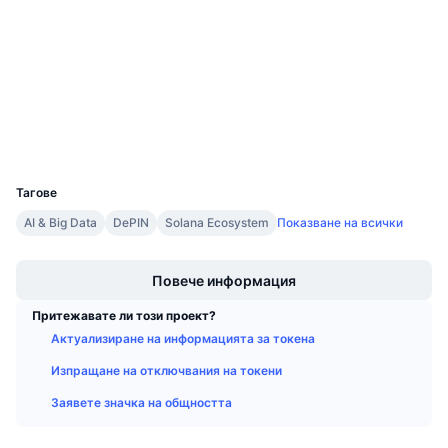
4.0
Рейтинг (CertiK)
Предстоящи продажби
Проценти на финансиране
Научете и спечелете
Одити
Експлоръри
solscan.io
Календари
Портфейли
ICO календар
UCID
31342
Календар на събитията
Тагове
AI & Big Data
DePIN
Solana Ecosystem
Показване на всички
Boost
Повече информация
Притежавате ли този проект?
Актуализиране на информацията за токена
Изпращане на отключвания на токени
Заявете значка на общността