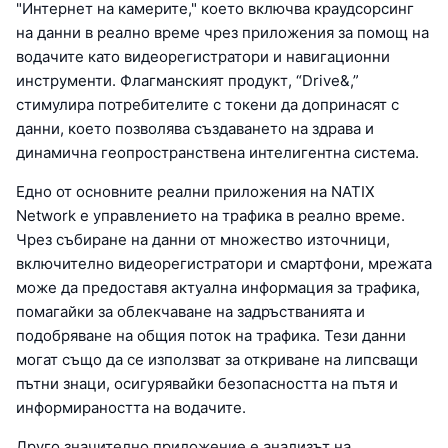
"Интернет на камерите," което включва краудсорсинг
на данни в реално време чрез приложения за помощ на
водачите като видеорегистратори и навигационни
инструменти. Флагманският продукт, “Drive&,”
стимулира потребителите с токени да допринасят с
данни, което позволява създаването на здрава и
динамична геопространствена интелигентна система.
Едно от основните реални приложения на NATIX
Network е управлението на трафика в реално време.
Чрез събиране на данни от множество източници,
включително видеорегистратори и смартфони, мрежата
може да предоставя актуална информация за трафика,
помагайки за облекчаване на задръстванията и
подобряване на общия поток на трафика. Тези данни
могат също да се използват за откриване на липсващи
пътни знаци, осигурявайки безопасността на пътя и
информираността на водачите.
Друго значително приложение е анализът на