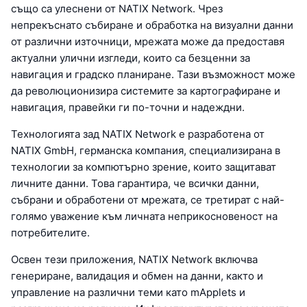
също са улеснени от NATIX Network. Чрез
непрекъснато събиране и обработка на визуални данни
от различни източници, мрежата може да предоставя
актуални улични изгледи, които са безценни за
навигация и градско планиране. Тази възможност може
да революционизира системите за картографиране и
навигация, правейки ги по-точни и надеждни.
Технологията зад NATIX Network е разработена от
NATIX GmbH, германска компания, специализирана в
технологии за компютърно зрение, които защитават
личните данни. Това гарантира, че всички данни,
събрани и обработени от мрежата, се третират с най-
голямо уважение към личната неприкосновеност на
потребителите.
Освен тези приложения, NATIX Network включва
генериране, валидация и обмен на данни, както и
управление на различни теми като mApplets и