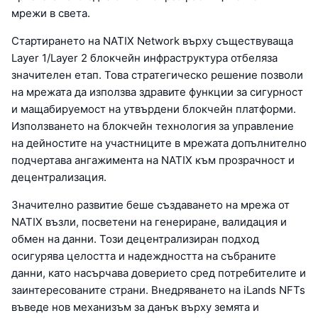
мрежи в света.
Стартирането на NATIX Network върху съществуваща
Layer 1/Layer 2 блокчейн инфраструктура отбеляза
значителен етап. Това стратегическо решение позволи
на мрежата да използва здравите функции за сигурност
и мащабируемост на утвърдени блокчейн платформи.
Използването на блокчейн технология за управление
на дейностите на участниците в мрежата допълнително
подчертава ангажимента на NATIX към прозрачност и
децентрализация.
Значително развитие беше създаването на мрежа от
NATIX възли, посветени на генериране, валидация и
обмен на данни. Този децентрализиран подход
осигурява целостта и надеждността на събраните
данни, като насърчава доверието сред потребителите и
заинтересованите страни. Внедряването на iLands NFTs
въведе нов механизъм за данък върху земята и