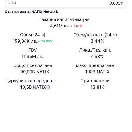
BGN
Набиращи популярност
Крипто ETF-и
Научете повече
CMC MCP
Статистика за NATIX Network
Ново
Пазарна капитализация
Борсово търгувани фондове на Биткойн
x402
Новини
4,61M лв.
1.61%
Крипто
Борсово търгувани фондове на Етериум
Обем (24 ч)
Обем/паз.кап. (24 ч)
Academy
159,04K лв.
3,44%
24.85%
Политика
FDV
Ликв./Паз. кап.
Технически анализ
Изследвания
11,35M лв.
4.63%
Спорт
Общо предлагане
макс. предлагане
RSI
Видеоклипове
99,99B NATIX
100B NATIX
Финанси
MACD
Циркулиращо предлагане
Притежатели
Терминологичен речник
40,6B NATIX
13,81K
Технологии
Website
Whitepaper
Деривати
Кампании
Уебсайт
NFT
Преглед
Airdrop събития
Социални медии
Обща NFT статистика
Ликвидации
Диамантени награди
Договори
FRySi8...hwpKcX