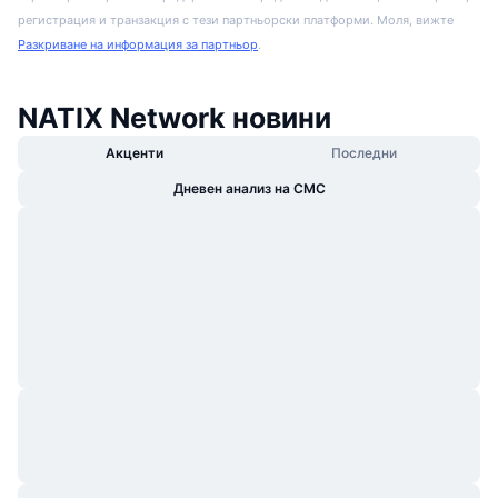
регистрация и транзакция с тези партньорски платформи. Моля, вижте
Разкриване на информация за партньор
.
NATIX Network новини
Акценти
Последни
Дневен анализ на CMC