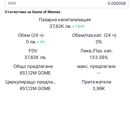
BGN
Набиращи популярност
Крипто ETF-и
Научете повече
CMC MCP
Статистика за Game of Memes
Ново
Пазарна капитализация
Борсово търгувани фондове на Биткойн
x402
Новини
37,62K лв.
1.03%
Крипто
Борсово търгувани фондове на Етериум
Обем (24 ч)
Обем/паз.кап. (24 ч)
Academy
0 лв.
0%
0%
Политика
FDV
Ликв./Паз. кап.
Технически анализ
Изследвания
37,62K лв.
133.56%
Спорт
Общо предлагане
макс. предлагане
RSI
Видеоклипове
651,12M GOME
--
Финанси
MACD
Циркулиращо предлагане
Притежатели
Терминологичен речник
651,12M GOME
3,99K
Технологии
Website
Деривати
Кампании
Уебсайт
NFT
Преглед
Airdrop събития
Социални медии
Договори
8ULCkC...ZjVKqk
Обща NFT статистика
Ликвидации
Диамантени награди
Експлоръри
solscan.io