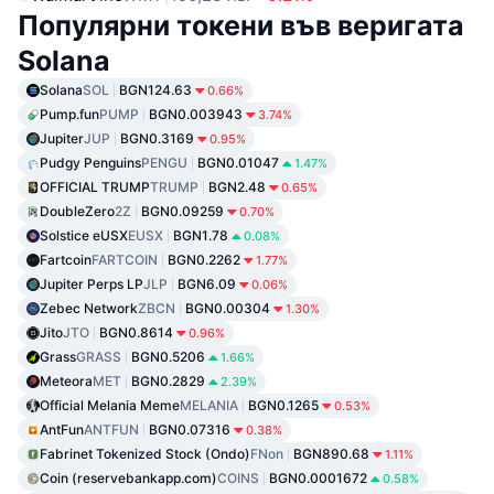
Популярни токени във веригата
Solana
Solana
SOL
BGN124.63
0.66%
Pump.fun
PUMP
BGN0.003943
3.74%
Jupiter
JUP
BGN0.3169
0.95%
Pudgy Penguins
PENGU
BGN0.01047
1.47%
OFFICIAL TRUMP
TRUMP
BGN2.48
0.65%
DoubleZero
2Z
BGN0.09259
0.70%
Solstice eUSX
EUSX
BGN1.78
0.08%
Fartcoin
FARTCOIN
BGN0.2262
1.77%
Jupiter Perps LP
JLP
BGN6.09
0.06%
Zebec Network
ZBCN
BGN0.00304
1.30%
Jito
JTO
BGN0.8614
0.96%
Grass
GRASS
BGN0.5206
1.66%
Meteora
MET
BGN0.2829
2.39%
Official Melania Meme
MELANIA
BGN0.1265
0.53%
AntFun
ANTFUN
BGN0.07316
0.38%
Fabrinet Tokenized Stock (Ondo)
FNon
BGN890.68
1.11%
Coin (reservebankapp.com)
COINS
BGN0.0001672
0.58%