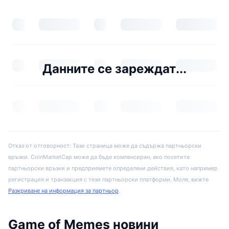
Данните се зареждат...
Отказ от отговорност: Тази страница може да съдържа партньорски
връзки. CoinMarketCap може да бъде компенсиран, ако посетите
партньорски връзки и предприемете определени действия, като например
регистрация и транзакция с тези партньорски платформи. Моля, вижте
Разкриване на информация за партньор
.
Game of Memes новини