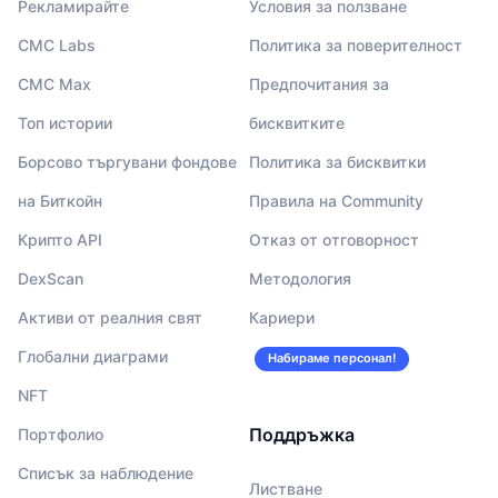
Рекламирайте
Условия за ползване
CMC Labs
Политика за поверителност
CMC Max
Предпочитания за
Топ истории
бисквитките
Борсово търгувани фондове
Политика за бисквитки
на Биткойн
Правила на Community
Крипто API
Отказ от отговорност
DexScan
Методология
Активи от реалния свят
Кариери
Глобални диаграми
Набираме персонал!
NFT
Поддръжка
Портфолио
Списък за наблюдение
Листване