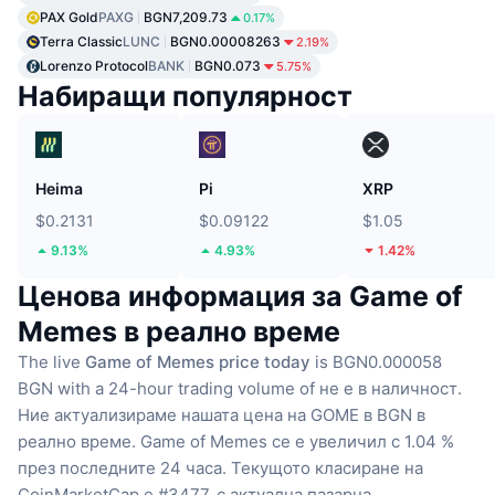
PAX Gold
PAXG
BGN7,209.73
0.17%
Terra Classic
LUNC
BGN0.00008263
2.19%
Lorenzo Protocol
BANK
BGN0.073
5.75%
Набиращи популярност
Heima
Pi
XRP
$0.2131
$0.09122
$1.05
9.13%
4.93%
1.42%
Ценова информация за Game of
Memes в реално време
The live
Game of Memes price today
is BGN0.000058
BGN with a 24-hour trading volume of не е в наличност.
Ние актуализираме нашата цена на GOME в BGN в
реално време.
Game of Memes се е увеличил с 1.04 %
през последните 24 часа.
Текущото класиране на
CoinMarketCap е #3477, с актуална пазарна