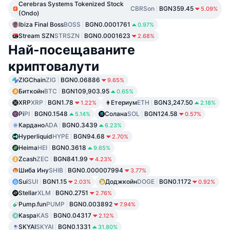
Cerebras Systems Tokenized Stock
CBRSon
BGN359.45
5.09%
(Ondo)
Ibiza Final Boss
BOSS
BGN0.0001761
0.97%
Stream SZN
STRSZN
BGN0.0001623
2.68%
Най-посещаваните
криптовалути
ZIGChain
ZIG
BGN0.06886
9.65%
Биткойн
BTC
BGN109,903.95
0.65%
XRP
XRP
BGN1.78
Етериум
ETH
BGN3,247.50
1.22%
2.18%
Pi
PI
BGN0.1548
Солана
SOL
BGN124.58
5.14%
0.57%
Кардано
ADA
BGN0.3439
6.23%
Hyperliquid
HYPE
BGN94.68
2.70%
Heima
HEI
BGN0.3618
9.65%
Zcash
ZEC
BGN841.99
4.23%
Шиба Ину
SHIB
BGN0.000007994
3.77%
Sui
SUI
BGN1.15
Доджкойн
DOGE
BGN0.1172
2.03%
0.92%
Stellar
XLM
BGN0.2751
2.76%
Pump.fun
PUMP
BGN0.003892
7.94%
Kaspa
KAS
BGN0.04317
2.12%
SKYAI
SKYAI
BGN0.1331
31.80%