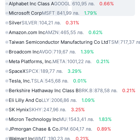
Alphabet Inc Class A
GOOGL
610,95 лв.
0.66%
Microsoft Corp
MSFT
841,99 лв.
1.79%
Silver
SILVER
104,21 лв.
0.31%
Amazon.com Inc
AMZN
465,55 лв.
0.62%
Taiwan Semiconductor Manufacturing Co Ltd
TSM
717,37 л
Broadcom Inc
AVGO
719,67 лв.
1.39%
Meta Platforms, Inc.
META
1001,22 лв.
0.21%
SpaceX
SPCX
189,77 лв.
3.29%
Tesla, Inc.
TSLA
545,68 лв.
0.01%
Berkshire Hathaway Inc Class B
BRK.B
878,58 лв.
0.21%
Eli Lilly And Co
LLY
2006,86 лв.
1.09%
SK Hynix
SKHY
247,96 лв.
3.25%
Micron Technology Inc
MU
1543,41 лв.
1.83%
JPmorgan Chase & Co
JPM
604,17 лв.
0.89%
Walmart Inc
WMT
190,23 лв.
0.21%