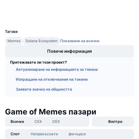
Предстоящи продажби
Портфейли
Проценти на финансиране
Научете и спечелете
UCID
31261
Календари
Тагове
Memes
Solana Ecosystem
Показване на всички
ICO календар
Повече информация
Календар на събитията
Притежавате ли този проект?
Актуализиране на информацията за токена
Изпращане на отключвания на токени
Заявете значка на общността
Game of Memes пазари
Всички
CEX
DEX
Филтри
Спот
Непрекъснати
фючърси