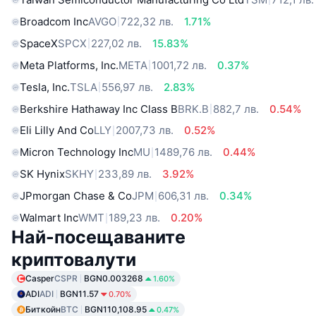
Broadcom Inc
AVGO
722,32 лв.
1.71%
SpaceX
SPCX
227,02 лв.
15.83%
Meta Platforms, Inc.
META
1001,72 лв.
0.37%
Tesla, Inc.
TSLA
556,97 лв.
2.83%
Berkshire Hathaway Inc Class B
BRK.B
882,7 лв.
0.54%
Eli Lilly And Co
LLY
2007,73 лв.
0.52%
Micron Technology Inc
MU
1489,76 лв.
0.44%
SK Hynix
SKHY
233,89 лв.
3.92%
JPmorgan Chase & Co
JPM
606,31 лв.
0.34%
Walmart Inc
WMT
189,23 лв.
0.20%
Най-посещаваните
криптовалути
Casper
CSPR
BGN0.003268
1.60%
ADI
ADI
BGN11.57
0.70%
Биткойн
BTC
BGN110,108.95
0.47%