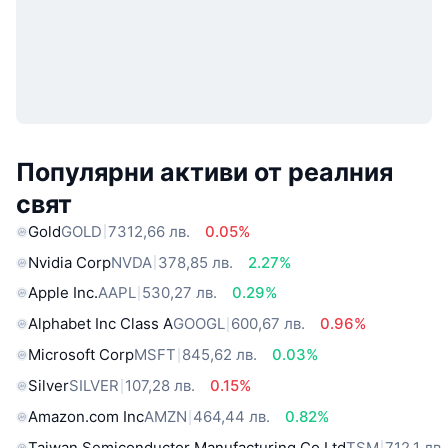
Популярни активи от реалния
свят
Gold
GOLD
7312,66 лв.
0.05%
Nvidia Corp
NVDA
378,85 лв.
2.27%
Apple Inc.
AAPL
530,27 лв.
0.29%
Alphabet Inc Class A
GOOGL
600,67 лв.
0.96%
Microsoft Corp
MSFT
845,62 лв.
0.03%
Silver
SILVER
107,28 лв.
0.15%
Amazon.com Inc
AMZN
464,44 лв.
0.82%
Taiwan Semiconductor Manufacturing Co Ltd
TSM
712,1 лв.