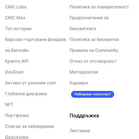
CMC Labs
Политика за поверителност
CMC Max
Предпочитания за
Топ истории
бисквитките
Борсово търгувани фондове
Политика за бисквитки
на Биткойн
Правила на Community
Крипто API
Отказ от отговорност
DexScan
Методология
Активи от реалния свят
Кариери
Глобални диаграми
Набираме персонал!
NFT
Поддръжка
Портфолио
Списък за наблюдение
Листване
Драскулки