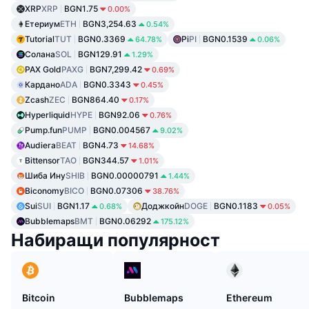
XRP
XRP
BGN1.75
0.00%
Етериум
ETH
BGN3,254.63
0.54%
Tutorial
TUT
BGN0.3369
Pi
PI
BGN0.1539
64.78%
0.06%
Солана
SOL
BGN129.91
1.29%
PAX Gold
PAXG
BGN7,299.42
0.69%
Кардано
ADA
BGN0.3343
0.45%
Zcash
ZEC
BGN864.40
0.17%
Hyperliquid
HYPE
BGN92.06
0.76%
Pump.fun
PUMP
BGN0.004567
9.02%
Audiera
BEAT
BGN4.73
14.68%
Bittensor
TAO
BGN344.57
1.01%
Шиба Ину
SHIB
BGN0.00000791
1.44%
Biconomy
BICO
BGN0.07306
38.76%
Sui
SUI
BGN1.17
Доджкойн
DOGE
BGN0.1183
0.68%
0.05%
Bubblemaps
BMT
BGN0.06292
175.12%
Набиращи популярност
Bitcoin
Bubblemaps
Ethereum