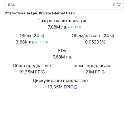
Набиращи популярност
BGN
Крипто ETF-и
Научете повече
CMC MCP
Статистика за Epic Private Internet Cash
Ново
Борсово търгувани фондове на Биткойн
Пазарна капитализация
x402
Новини
7,08M лв.
15.01%
Крипто
Борсово търгувани фондове на Етериум
Обем (24 ч)
Обем/паз.кап. (24 ч)
Academy
3,68K лв.
0,05203%
3.09%
Политика
Технически анализ
FDV
Изследвания
7,68M лв.
Спорт
RSI
Видеоклипове
Общо предлагане
макс. предлагане
19,35M EPIC
21M EPIC
Финанси
MACD
Терминологичен речник
Циркулиращо предлагане
19,35M EPIC
Технологии
Деривати
Кампании
Уебсайт
Website
Whitepaper
NFT
Социални медии
Преглед
Airdrop събития
3.3
Обща NFT статистика
Рейтинг (CertiK)
Ликвидации
Диамантени награди
Експлоръри
explorer.epiccash.com