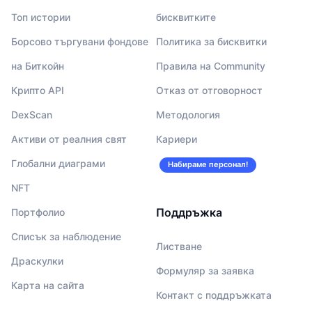
Топ истории
бисквитките
Борсово търгувани фондове
Политика за бисквитки
на Биткойн
Правила на Community
Крипто API
Отказ от отговорност
DexScan
Методология
Активи от реалния свят
Кариери
Глобални диаграми
Набираме персонал!
NFT
Поддръжка
Портфолио
Списък за наблюдение
Листване
Драскулки
Формуляр за заявка
Карта на сайта
Контакт с поддръжката