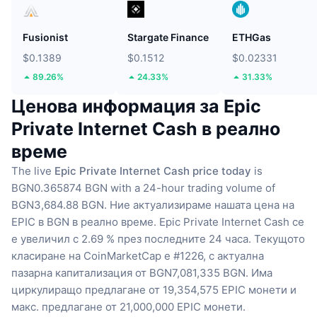
Fusionist
Stargate Finance
ETHGas
$0.1389
$0.1512
$0.02331
89.26%
24.33%
31.33%
Ценова информация за Epic
Private Internet Cash в реално
време
The live
Epic Private Internet Cash price today
is
BGN0.365874 BGN with a 24-hour trading volume of
BGN3,684.88 BGN.
Ние актуализираме нашата цена на
EPIC в BGN в реално време.
Epic Private Internet Cash се
е увеличил с 2.69 % през последните 24 часа.
Текущото
класиране на CoinMarketCap е #1226, с актуална
пазарна капитализация от BGN7,081,335 BGN.
Има
циркулиращо предлагане от 19,354,575 EPIC монети
и
макс. предлагане от 21,000,000 EPIC монети.