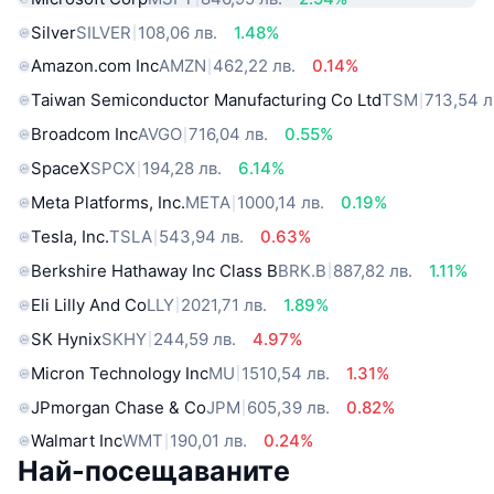
Silver
SILVER
108,06 лв.
1.48%
Amazon.com Inc
AMZN
462,22 лв.
0.14%
Taiwan Semiconductor Manufacturing Co Ltd
TSM
713,54 л
Broadcom Inc
AVGO
716,04 лв.
0.55%
SpaceX
SPCX
194,28 лв.
6.14%
Meta Platforms, Inc.
META
1000,14 лв.
0.19%
Tesla, Inc.
TSLA
543,94 лв.
0.63%
Berkshire Hathaway Inc Class B
BRK.B
887,82 лв.
1.11%
Eli Lilly And Co
LLY
2021,71 лв.
1.89%
SK Hynix
SKHY
244,59 лв.
4.97%
Micron Technology Inc
MU
1510,54 лв.
1.31%
JPmorgan Chase & Co
JPM
605,39 лв.
0.82%
Walmart Inc
WMT
190,01 лв.
0.24%
Най-посещаваните