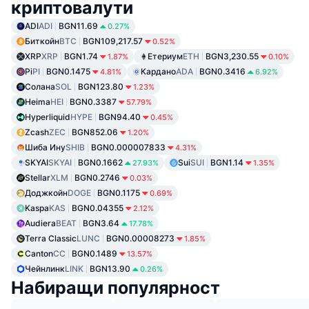
криптовалути
ADI
ADI
BGN11.69
0.27%
Биткойн
BTC
BGN109,217.57
0.52%
XRP
XRP
BGN1.74
Етериум
ETH
BGN3,230.55
1.87%
0.10%
Pi
PI
BGN0.1475
Кардано
ADA
BGN0.3416
4.81%
6.92%
Солана
SOL
BGN123.80
1.23%
Heima
HEI
BGN0.3387
57.79%
Hyperliquid
HYPE
BGN94.40
0.45%
Zcash
ZEC
BGN852.06
1.20%
Шиба Ину
SHIB
BGN0.000007833
4.31%
SKYAI
SKYAI
BGN0.1662
Sui
SUI
BGN1.14
27.93%
1.35%
Stellar
XLM
BGN0.2746
0.03%
Доджкойн
DOGE
BGN0.1175
0.69%
Kaspa
KAS
BGN0.04355
2.12%
Audiera
BEAT
BGN3.64
17.78%
Terra Classic
LUNC
BGN0.00008273
1.85%
Canton
CC
BGN0.1489
13.57%
Чейнлинк
LINK
BGN13.90
0.26%
Набиращи популярност