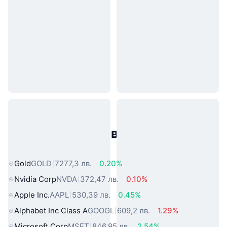
Популярни активи от реалния
свят
Gold
GOLD
7277,3 лв.
0.20%
Nvidia Corp
NVDA
372,47 лв.
0.10%
Apple Inc.
AAPL
530,39 лв.
0.45%
Alphabet Inc Class A
GOOGL
609,2 лв.
1.29%
Microsoft Corp
MSFT
846,95 лв.
2.54%