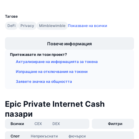
UCID
Предстоящи продажби
5435
Проценти на финансиране
Научете и спечелете
Тагове
DeFi
Privacy
Mimblewimble
Показване на всички
Календари
Boost
Повече информация
ICO календар
Притежавате ли този проект?
Календар на събитията
Актуализиране на информацията за токена
Изпращане на отключвания на токени
Заявете значка на общността
Epic Private Internet Cash
пазари
Всички
CEX
DEX
Филтри
Спот
Непрекъснати
фючърси