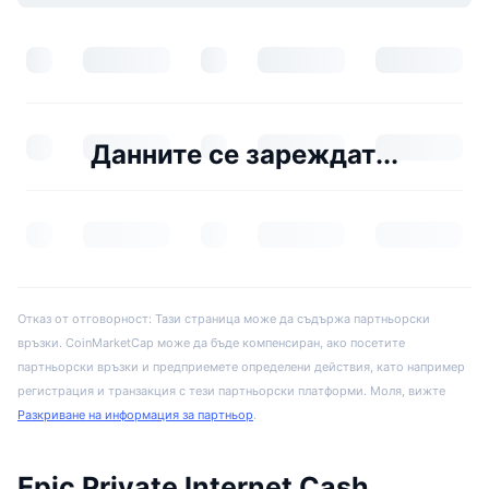
Данните се зареждат...
Отказ от отговорност: Тази страница може да съдържа партньорски
връзки. CoinMarketCap може да бъде компенсиран, ако посетите
партньорски връзки и предприемете определени действия, като например
регистрация и транзакция с тези партньорски платформи. Моля, вижте
Разкриване на информация за партньор
.
Epic Private Internet Cash