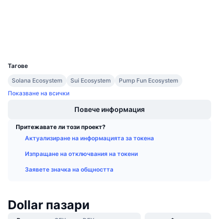
Експлоръри
Предстоящи продажби
Проценти на финансиране
Научете и спечелете
Портфейли
Календари
UCID
32474
Тагове
ICO календар
Solana Ecosystem
Sui Ecosystem
Pump Fun Ecosystem
Календар на събитията
Показване на всички
Повече информация
Притежавате ли този проект?
Актуализиране на информацията за токена
Изпращане на отключвания на токени
Заявете значка на общността
Dollar пазари