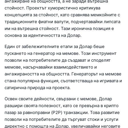
ангажиране на общността, а не заради вътрешна
стойност. Проектът хумористично критикува
концепцията за стойност, като сравнява мемкойните с
традиционните фиатни валути, подчертавайки липсата
им на вътрешна стойност. Тази иронична позиция е
основна за идентичността на Долар.
Един от забележителните етапи за Долар беше
пускането на генератор на мемове. Този инструмент
позволи на потребителите да създават и споделят
мемове, насърчавайки взаимодействието и
ангажираността на общността. Генераторът на мемове
стана популярна функция, съответстваща на игривата и
сатирична природа на проекта.
Освен своите дейности, свързани с мемове, Долар
разшири своята полезност, като се превърна в крипто
пазар за равноправни (P2P) транзакции. Това развитие
позволи на потребителите да търгуват стоки и услуги
директно с помощта на Долар, увеличавайки неговите