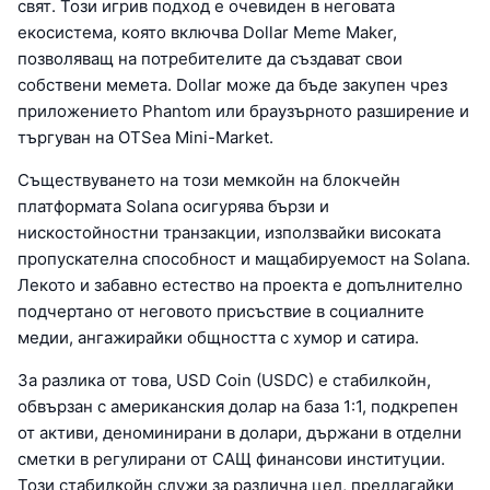
свят. Този игрив подход е очевиден в неговата
екосистема, която включва Dollar Meme Maker,
позволяващ на потребителите да създават свои
собствени мемета. Dollar може да бъде закупен чрез
приложението Phantom или браузърното разширение и
търгуван на OTSea Mini-Market.
Съществуването на този мемкойн на блокчейн
платформата Solana осигурява бързи и
нискостойностни транзакции, използвайки високата
пропускателна способност и мащабируемост на Solana.
Лекото и забавно естество на проекта е допълнително
подчертано от неговото присъствие в социалните
медии, ангажирайки общността с хумор и сатира.
За разлика от това, USD Coin (USDC) е стабилкойн,
обвързан с американския долар на база 1:1, подкрепен
от активи, деноминирани в долари, държани в отделни
сметки в регулирани от САЩ финансови институции.
Този стабилкойн служи за различна цел, предлагайки