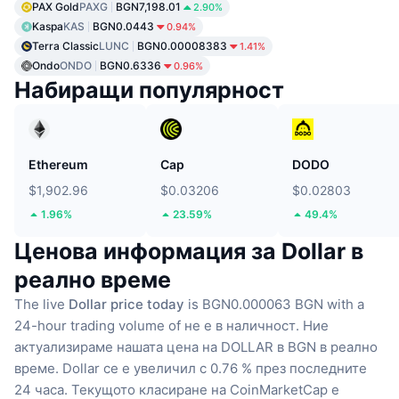
PAX Gold
PAXG
BGN7,198.01
2.90%
Kaspa
KAS
BGN0.0443
0.94%
Terra Classic
LUNC
BGN0.00008383
1.41%
Ondo
ONDO
BGN0.6336
0.96%
Набиращи популярност
Ethereum
Cap
DODO
$1,902.96
$0.03206
$0.02803
1.96%
23.59%
49.4%
Ценова информация за Dollar в
реално време
The live
Dollar price today
is BGN0.000063 BGN with a
24-hour trading volume of не е в наличност.
Ние
актуализираме нашата цена на DOLLAR в BGN в реално
време.
Dollar се е увеличил с 0.76 % през последните
24 часа.
Текущото класиране на CoinMarketCap е