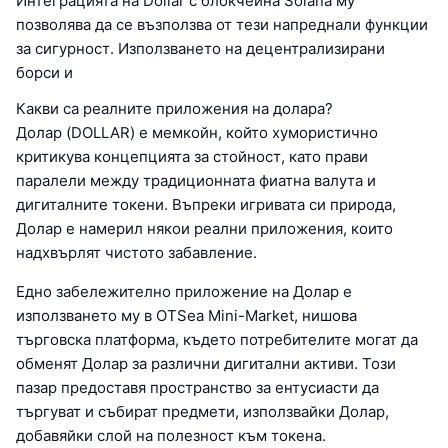
Интеграцията на Dollar с блокчейна Solana му
позволява да се възползва от тези напреднали функции
за сигурност. Използването на децентрализирани
борси и
Какви са реалните приложения на долара?
Долар (DOLLAR) е мемкойн, който хумористично
критикува концепцията за стойност, като прави
паралели между традиционната фиатна валута и
дигиталните токени. Въпреки игривата си природа,
Долар е намерил някои реални приложения, които
надхвърлят чистото забавление.
Едно забележително приложение на Долар е
използването му в OTSea Mini-Market, нишова
търговска платформа, където потребителите могат да
обменят Долар за различни дигитални активи. Този
пазар предоставя пространство за ентусиасти да
търгуват и събират предмети, използвайки Долар,
добавяйки слой на полезност към токена.