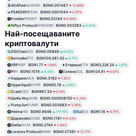
ADAPad
ADAPAD
BGN0.001467
12.99%
PEAKDEFI
PEAK
BGN0.0001044
0.97%
Frontier
FRONT
BGN0.02194
0.94%
Niftyx Protocol
SHROOM
BGN0.003293
2.63%
Най-посещаваните
криптовалути
ZIGChain
ZIG
BGN0.06849
0.02%
Биткойн
BTC
BGN109,481.30
0.71%
XRP
XRP
BGN1.77
Етериум
ETH
BGN3,226.24
1.99%
1.97%
Pi
PI
BGN0.1578
Солана
SOL
BGN124.91
8.35%
0.07%
Кардано
ADA
BGN0.3182
1.32%
Hyperliquid
HYPE
BGN95.78
0.56%
Zcash
ZEC
BGN867.33
0.19%
Шиба Ину
SHIB
BGN0.000008155
2.20%
Pump.fun
PUMP
BGN0.003983
3.00%
Heima
HEI
BGN0.6646
Sui
SUI
BGN1.16
117.76%
0.77%
Доджкойн
DOGE
BGN0.1181
0.24%
Stellar
XLM
BGN0.2744
2.80%
Lorenzo Protocol
BANK
BGN0.07381
12.17%