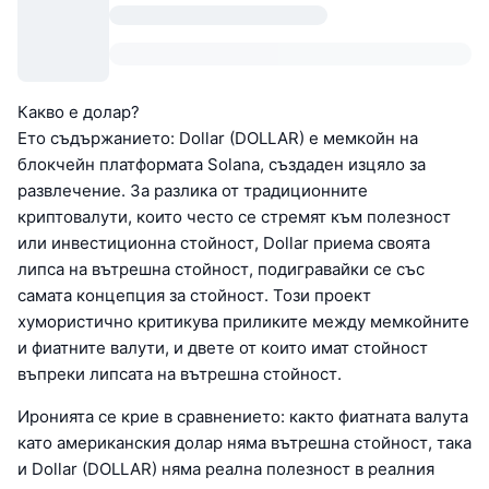
Какво е долар?
Ето съдържанието: Dollar (DOLLAR) е мемкойн на
блокчейн платформата Solana, създаден изцяло за
развлечение. За разлика от традиционните
криптовалути, които често се стремят към полезност
или инвестиционна стойност, Dollar приема своята
липса на вътрешна стойност, подигравайки се със
самата концепция за стойност. Този проект
хумористично критикува приликите между мемкойните
и фиатните валути, и двете от които имат стойност
въпреки липсата на вътрешна стойност.
Иронията се крие в сравнението: както фиатната валута
като американския долар няма вътрешна стойност, така
и Dollar (DOLLAR) няма реална полезност в реалния