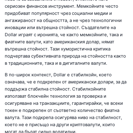
сериозен финансов инструмент. Мемкойните често
придобиват популярност чрез социални медии и
ангажираност на общността, а не чрез технологични
иновации или вътрешна стойност. Създателите на
Dollar играят с иронията, че както мемкойните, така и
фиатните валути, като американския долар, нямат
вътрешна стойност. Тази хумористична критика
подчертава субективната природа на стойността както
в традиционните, така и в дигиталните валути.
В по-широк контекст, Dollar е стабилкойн, което
означава, че е подкрепен от американски долари, за да
поддържа стабилна стойност. Стабилкойните
използват блокчейн технология за проверка и
осигуряване на транзакциите, гарантирайки, че всеки
токен е подкрепен от съответно количество фиатна
валута. Тази подкрепа осигурява ниво на стабилност,
което не е присъщо на други криптовалути, които
могат да бъдат силно волатилни.