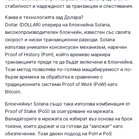
стабилност и надеждност за транзакции и спестявания.
Каква е технологията зад Долара?
Dollar (DOLLAR) оперира на блокчейна Solana,
високопроизводителен блокчейн, известен със своята
скорост и ниски транзакционни разходи. Solana
използва уникален консенсусен механизъм, наречен
Proof of History (PoH), който времево маркира
транзакциите преди те да бъдат включени в блокчейна.
Този метод позволява по-голяма мащабируемост и по-
бързи времена за обработка в сравнение с
традиционните системи Proof of Work (PoW) като
Bitcoin.
Блокчейнът Solana също така използва комбинация от
Proof of Stake (PoS) за осигуряване на мрежата.
Валидаторите в мрежата се избират въз основа на броя
токени, които държат и са готови да "заложат" като
обезпечение. Този двоен подход на PoH и PoS