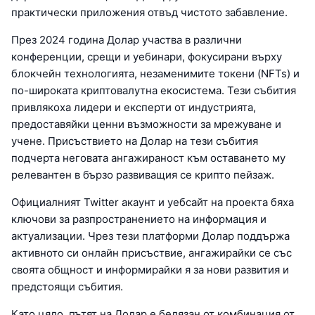
практически приложения отвъд чистото забавление.
През 2024 година Долар участва в различни
конференции, срещи и уебинари, фокусирани върху
блокчейн технологията, незаменимите токени (NFTs) и
по-широката криптовалутна екосистема. Тези събития
привлякоха лидери и експерти от индустрията,
предоставяйки ценни възможности за мрежуване и
учене. Присъствието на Долар на тези събития
подчерта неговата ангажираност към оставането му
релевантен в бързо развиващия се крипто пейзаж.
Официалният Twitter акаунт и уебсайт на проекта бяха
ключови за разпространението на информация и
актуализации. Чрез тези платформи Долар поддържа
активното си онлайн присъствие, ангажирайки се със
своята общност и информирайки я за нови развития и
предстоящи събития.
Като цяло, пътят на Долар е белязан от комбинация от