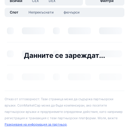
Всички
CEX
DEX
Филтри
Спот
Непрекъснати
фючърси
Данните се зареждат...
Отказ от отговорност: Тази страница може да съдържа партньорски
връзки. CoinMarketCap може да бъде компенсиран, ако посетите
партньорски връзки и предприемете определени действия, като например
регистрация и транзакция с тези партньорски платформи. Моля, вижте
Разкриване на информация за партньор
.