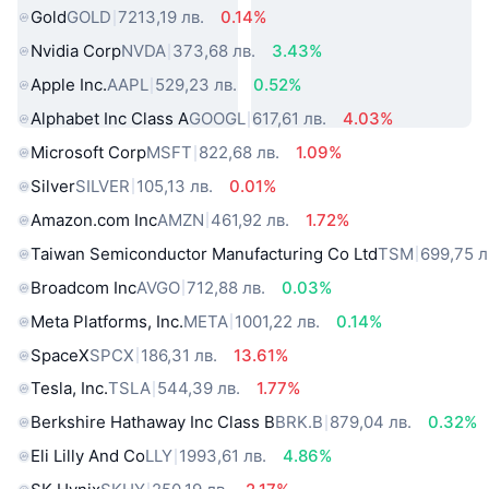
Gold
GOLD
7213,19 лв.
0.14%
Nvidia Corp
NVDA
373,68 лв.
3.43%
Apple Inc.
AAPL
529,23 лв.
0.52%
Alphabet Inc Class A
GOOGL
617,61 лв.
4.03%
Microsoft Corp
MSFT
822,68 лв.
1.09%
Silver
SILVER
105,13 лв.
0.01%
Amazon.com Inc
AMZN
461,92 лв.
1.72%
Taiwan Semiconductor Manufacturing Co Ltd
TSM
699,75 л
Broadcom Inc
AVGO
712,88 лв.
0.03%
Meta Platforms, Inc.
META
1001,22 лв.
0.14%
SpaceX
SPCX
186,31 лв.
13.61%
Tesla, Inc.
TSLA
544,39 лв.
1.77%
Berkshire Hathaway Inc Class B
BRK.B
879,04 лв.
0.32%
Eli Lilly And Co
LLY
1993,61 лв.
4.86%