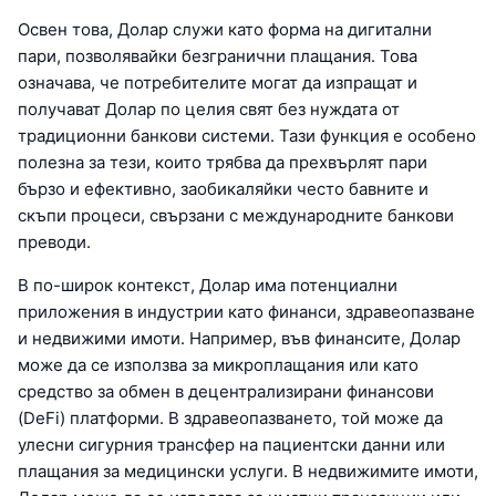
Освен това, Долар служи като форма на дигитални
пари, позволявайки безгранични плащания. Това
означава, че потребителите могат да изпращат и
получават Долар по целия свят без нуждата от
традиционни банкови системи. Тази функция е особено
полезна за тези, които трябва да прехвърлят пари
бързо и ефективно, заобикаляйки често бавните и
скъпи процеси, свързани с международните банкови
преводи.
В по-широк контекст, Долар има потенциални
приложения в индустрии като финанси, здравеопазване
и недвижими имоти. Например, във финансите, Долар
може да се използва за микроплащания или като
средство за обмен в децентрализирани финансови
(DeFi) платформи. В здравеопазването, той може да
улесни сигурния трансфер на пациентски данни или
плащания за медицински услуги. В недвижимите имоти,