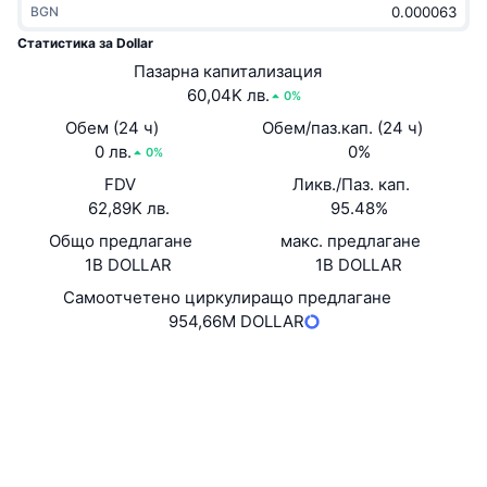
BGN
Набиращи популярност
Крипто ETF-и
Научете повече
CMC MCP
Статистика за Dollar
Ново
Пазарна капитализация
Борсово търгувани фондове на Биткойн
x402
Новини
60,04K лв.
0%
Крипто
Борсово търгувани фондове на Етериум
Обем (24 ч)
Обем/паз.кап. (24 ч)
Academy
0 лв.
0%
0%
Политика
FDV
Ликв./Паз. кап.
Технически анализ
Изследвания
62,89K лв.
95.48%
Спорт
Общо предлагане
макс. предлагане
RSI
Видеоклипове
1B DOLLAR
1B DOLLAR
Финанси
MACD
Самоотчетено циркулиращо предлагане
Терминологичен речник
954,66M DOLLAR
Технологии
Уебсайт
Website
Деривати
Кампании
Социални медии
NFT
Преглед
Airdrop събития
0xE950...c4AB65
Договори
Обща NFT статистика
Ликвидации
Диамантени награди
etherscan.io