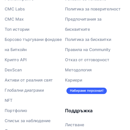
CMC Labs
Политика за поверителност
CMC Max
Предпочитания за
Топ истории
бисквитките
Борсово търгувани фондове
Политика за бисквитки
на Биткойн
Правила на Community
Крипто API
Отказ от отговорност
DexScan
Методология
Активи от реалния свят
Кариери
Глобални диаграми
Набираме персонал!
NFT
Поддръжка
Портфолио
Списък за наблюдение
Листване