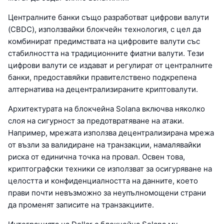
Централните банки също разработват цифрови валути
(CBDC), използвайки блокчейн технология, с цел да
комбинират предимствата на цифровите валути със
стабилността на традиционните фиатни валути. Тези
цифрови валути се издават и регулират от централните
банки, предоставяйки правителствено подкрепена
алтернатива на децентрализираните криптовалути.
Архитектурата на блокчейна Solana включва няколко
слоя на сигурност за предотвратяване на атаки.
Например, мрежата използва децентрализирана мрежа
от възли за валидиране на транзакции, намалявайки
риска от единична точка на провал. Освен това,
криптографски техники се използват за осигуряване на
целостта и конфиденциалността на данните, което
прави почти невъзможно за неупълномощени страни
да променят записите на транзакциите.