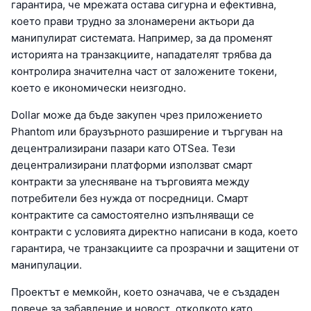
гарантира, че мрежата остава сигурна и ефективна,
което прави трудно за злонамерени актьори да
манипулират системата. Например, за да променят
историята на транзакциите, нападателят трябва да
контролира значителна част от заложените токени,
което е икономически неизгодно.
Dollar може да бъде закупен чрез приложението
Phantom или браузърното разширение и търгуван на
децентрализирани пазари като OTSea. Тези
децентрализирани платформи използват смарт
контракти за улесняване на търговията между
потребители без нужда от посредници. Смарт
контрактите са самостоятелно изпълняващи се
контракти с условията директно написани в кода, което
гарантира, че транзакциите са прозрачни и защитени от
манипулации.
Проектът е мемкойн, което означава, че е създаден
повече за забавление и новост, отколкото като