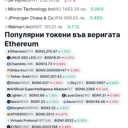
SK Hynix
SKHY
250,19 лв.
2.17%
Micron Technology Inc
MU
1483,29 лв.
0.06%
JPmorgan Chase & Co
JPM
609,83 лв.
0.48%
Walmart Inc
WMT
191,01 лв.
0.71%
Популярни токени във веригата
Ethereum
Ethereum
ETH
BGN3,210.47
1.24%
UNUS SED LEO
LEO
BGN16.51
0.23%
Chainlink
LINK
BGN13.73
0.69%
Shiba Inu
SHIB
BGN0.000008147
3.30%
Tether Gold
XAUt
BGN7,207.43
3.43%
Ondo
ONDO
BGN0.627
Sky
SKY
BGN0.0957
2.55%
0.86%
Artificial Superintelligence Alliance
FET
BGN0.2366
5.34%
Lighter
LIT
BGN3.66
LayerZero
ZRO
BGN1.31
1.30%
0.99%
Nexo
NEXO
BGN1.23
Aave
AAVE
BGN149.46
0.34%
3.26%
Morpho
MORPHO
BGN3.22
2.82%
SPX6900
SPX
BGN0.5513
0.87%
Virtuals Protocol
VIRTUAL
BGN0.9532
0.56%
XYRO
XYRO
BGN0.0003166
2.98%