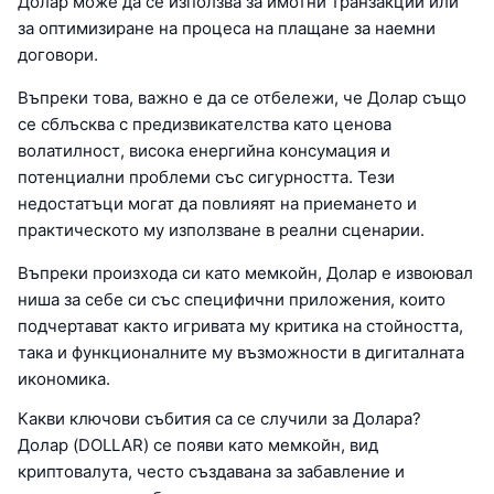
Долар може да се използва за имотни транзакции или
за оптимизиране на процеса на плащане за наемни
договори.
Въпреки това, важно е да се отбележи, че Долар също
се сблъсква с предизвикателства като ценова
волатилност, висока енергийна консумация и
потенциални проблеми със сигурността. Тези
недостатъци могат да повлияят на приемането и
практическото му използване в реални сценарии.
Въпреки произхода си като мемкойн, Долар е извоювал
ниша за себе си със специфични приложения, които
подчертават както игривата му критика на стойността,
така и функционалните му възможности в дигиталната
икономика.
Какви ключови събития са се случили за Долара?
Долар (DOLLAR) се появи като мемкойн, вид
криптовалута, често създавана за забавление и