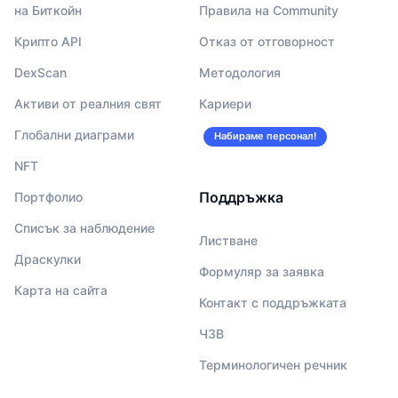
на Биткойн
Правила на Community
Крипто API
Отказ от отговорност
DexScan
Методология
Активи от реалния свят
Кариери
Глобални диаграми
Набираме персонал!
NFT
Поддръжка
Портфолио
Списък за наблюдение
Листване
Драскулки
Формуляр за заявка
Карта на сайта
Контакт с поддръжката
ЧЗВ
Терминологичен речник