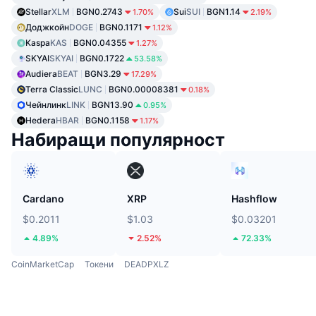
Stellar
XLM
BGN0.2743
Sui
SUI
BGN1.14
1.70%
2.19%
Доджкойн
DOGE
BGN0.1171
1.12%
Kaspa
KAS
BGN0.04355
1.27%
SKYAI
SKYAI
BGN0.1722
53.58%
Audiera
BEAT
BGN3.29
17.29%
Terra Classic
LUNC
BGN0.00008381
0.18%
Чейнлинк
LINK
BGN13.90
0.95%
Hedera
HBAR
BGN0.1158
1.17%
Набиращи популярност
Cardano
XRP
Hashflow
$0.2011
$1.03
$0.03201
4.89%
2.52%
72.33%
CoinMarketCap
Токени
DEADPXLZ