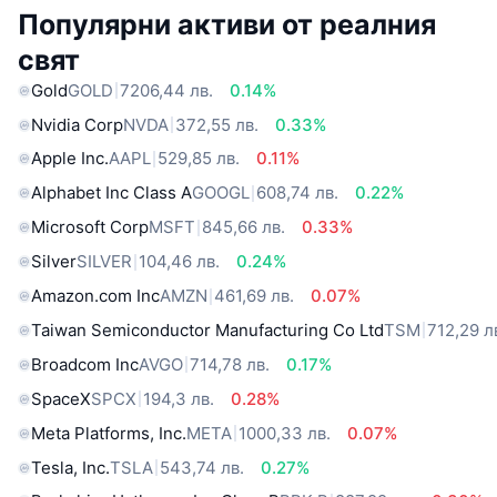
Популярни активи от реалния
свят
Gold
GOLD
7206,44 лв.
0.14%
Nvidia Corp
NVDA
372,55 лв.
0.33%
Apple Inc.
AAPL
529,85 лв.
0.11%
Alphabet Inc Class A
GOOGL
608,74 лв.
0.22%
Microsoft Corp
MSFT
845,66 лв.
0.33%
Silver
SILVER
104,46 лв.
0.24%
Amazon.com Inc
AMZN
461,69 лв.
0.07%
Taiwan Semiconductor Manufacturing Co Ltd
TSM
712,29 л
Broadcom Inc
AVGO
714,78 лв.
0.17%
SpaceX
SPCX
194,3 лв.
0.28%
Meta Platforms, Inc.
META
1000,33 лв.
0.07%
Tesla, Inc.
TSLA
543,74 лв.
0.27%