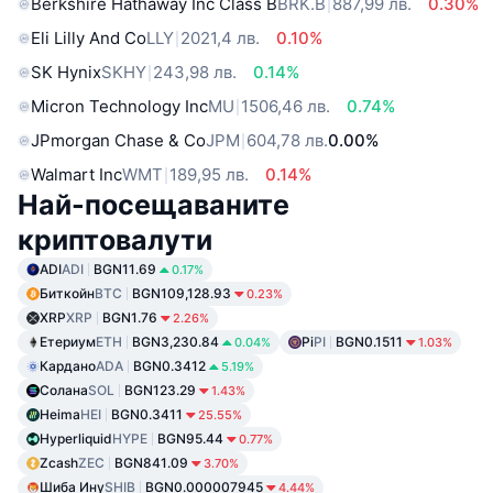
Berkshire Hathaway Inc Class B
BRK.B
887,99 лв.
0.30%
Eli Lilly And Co
LLY
2021,4 лв.
0.10%
SK Hynix
SKHY
243,98 лв.
0.14%
Micron Technology Inc
MU
1506,46 лв.
0.74%
JPmorgan Chase & Co
JPM
604,78 лв.
0.00%
Walmart Inc
WMT
189,95 лв.
0.14%
Най-посещаваните
криптовалути
ADI
ADI
BGN11.69
0.17%
Биткойн
BTC
BGN109,128.93
0.23%
XRP
XRP
BGN1.76
2.26%
Етериум
ETH
BGN3,230.84
Pi
PI
BGN0.1511
0.04%
1.03%
Кардано
ADA
BGN0.3412
5.19%
Солана
SOL
BGN123.29
1.43%
Heima
HEI
BGN0.3411
25.55%
Hyperliquid
HYPE
BGN95.44
0.77%
Zcash
ZEC
BGN841.09
3.70%
Шиба Ину
SHIB
BGN0.000007945
4.44%