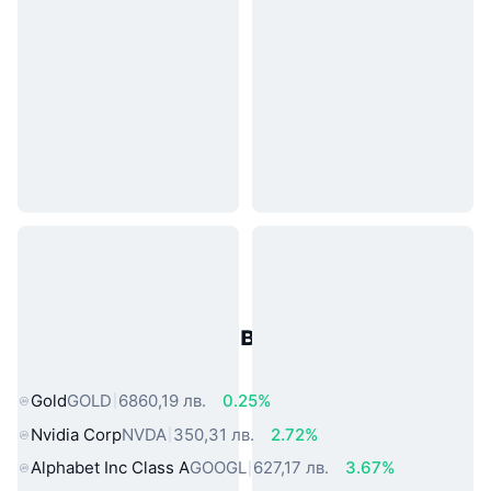
Популярни активи от реалния
свят
Gold
GOLD
6860,19 лв.
0.25%
Nvidia Corp
NVDA
350,31 лв.
2.72%
Alphabet Inc Class A
GOOGL
627,17 лв.
3.67%