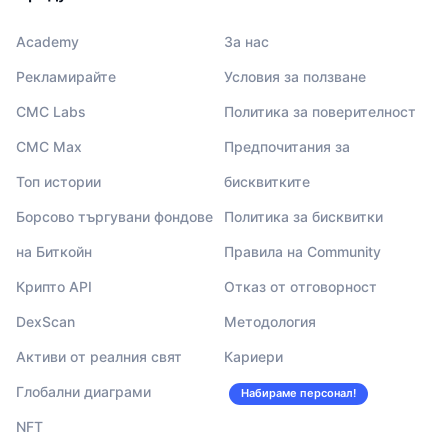
Academy
За нас
Рекламирайте
Условия за ползване
CMC Labs
Политика за поверителност
CMC Max
Предпочитания за
Топ истории
бисквитките
Борсово търгувани фондове
Политика за бисквитки
на Биткойн
Правила на Community
Крипто API
Отказ от отговорност
DexScan
Методология
Активи от реалния свят
Кариери
Глобални диаграми
Набираме персонал!
NFT