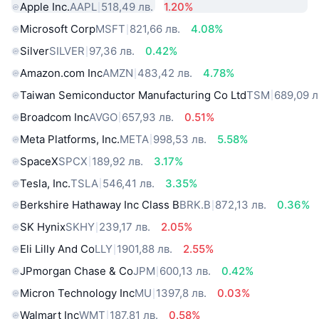
Apple Inc.
AAPL
518,49 лв.
1.20%
Microsoft Corp
MSFT
821,66 лв.
4.08%
Silver
SILVER
97,36 лв.
0.42%
Amazon.com Inc
AMZN
483,42 лв.
4.78%
Taiwan Semiconductor Manufacturing Co Ltd
TSM
689,09 л
Broadcom Inc
AVGO
657,93 лв.
0.51%
Meta Platforms, Inc.
META
998,53 лв.
5.58%
SpaceX
SPCX
189,92 лв.
3.17%
Tesla, Inc.
TSLA
546,41 лв.
3.35%
Berkshire Hathaway Inc Class B
BRK.B
872,13 лв.
0.36%
SK Hynix
SKHY
239,17 лв.
2.05%
Eli Lilly And Co
LLY
1901,88 лв.
2.55%
JPmorgan Chase & Co
JPM
600,13 лв.
0.42%
Micron Technology Inc
MU
1397,8 лв.
0.03%
Walmart Inc
WMT
187,81 лв.
0.58%