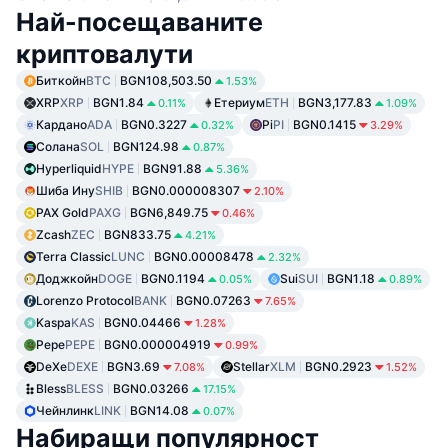
Най-посещаваните
криптовалути
Биткойн
BTC
BGN108,503.50
1.53%
XRP
XRP
BGN1.84
Етериум
ETH
BGN3,177.83
0.11%
1.09%
Кардано
ADA
BGN0.3227
Pi
PI
BGN0.1415
0.32%
3.29%
Солана
SOL
BGN124.98
0.87%
Hyperliquid
HYPE
BGN91.88
5.36%
Шиба Ину
SHIB
BGN0.000008307
2.10%
PAX Gold
PAXG
BGN6,849.75
0.46%
Zcash
ZEC
BGN833.75
4.21%
Terra Classic
LUNC
BGN0.00008478
2.32%
Доджкойн
DOGE
BGN0.1194
Sui
SUI
BGN1.18
0.05%
0.89%
Lorenzo Protocol
BANK
BGN0.07263
7.65%
Kaspa
KAS
BGN0.04466
1.28%
Pepe
PEPE
BGN0.000004919
0.99%
DeXe
DEXE
BGN3.69
Stellar
XLM
BGN0.2923
7.08%
1.52%
Bless
BLESS
BGN0.03266
17.15%
Чейнлинк
LINK
BGN14.08
0.07%
Набиращи популярност