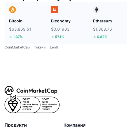
Bitcoin
Biconomy
Ethereum
$63,869.51
$0.01903
$1,868.76
1.37%
57.1%
0.82%
CoinMarketCap
Токени
Lenfi
Продукти
Компания