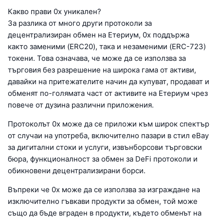
Какво прави 0x уникален?
За разлика от много други протоколи за
децентрализиран обмен на Етериум, 0x поддържа
както заменими (ERC20), така и незаменими (ERC-723)
токени. Това означава, че може да се използва за
търговия без разрешение на широка гама от активи,
давайки на притежателите начин да купуват, продават и
обменят по-голямата част от активите на Етериум чрез
повече от дузина различни приложения.
Протоколът 0x може да се приложи към широк спектър
от случаи на употреба, включително пазари в стил eBay
за дигитални стоки и услуги, извънборсови търговски
бюра, функционалност за обмен за DeFi протоколи и
обикновени децентрализирани борси.
Въпреки че 0x може да се използва за изграждане на
изключително гъвкави продукти за обмен, той може
също да бъде вграден в продукти, където обменът на