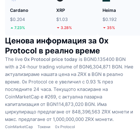
Cardano
XRP
Heima
$0.204
$1.03
$0.192
7.23%
3.28%
35%
Ценова информация за 0x
Protocol в реално време
The live
0x Protocol price today
is BGN0.135400 BGN
with a 24-hour trading volume of BGN6,304,871 BGN.
Ние
актуализираме нашата цена на ZRX в BGN в реално
време.
0x Protocol се е увеличил с 0.93 % през
последните 24 часа.
Текущото класиране на
CoinMarketCap е #269, с актуална пазарна
капитализация от BGN114,873,020 BGN.
Има
циркулиращо предлагане от 848,396,563 ZRX монети
и
макс. предлагане от 1,000,000,000 ZRX монети.
CoinMarketCap
Токени
0x Protocol