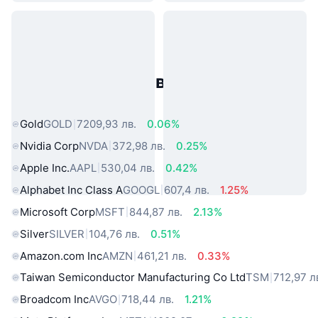
Популярни активи от реалния
свят
Gold
GOLD
7209,93 лв.
0.06%
Nvidia Corp
NVDA
372,98 лв.
0.25%
Apple Inc.
AAPL
530,04 лв.
0.42%
Alphabet Inc Class A
GOOGL
607,4 лв.
1.25%
Microsoft Corp
MSFT
844,87 лв.
2.13%
Silver
SILVER
104,76 лв.
0.51%
Amazon.com Inc
AMZN
461,21 лв.
0.33%
Taiwan Semiconductor Manufacturing Co Ltd
TSM
712,97 л
Broadcom Inc
AVGO
718,44 лв.
1.21%