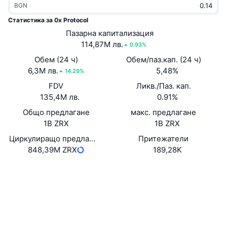
BGN
Набиращи популярност
Крипто ETF-и
Научете повече
CMC MCP
Статистика за 0x Protocol
Ново
Пазарна капитализация
Борсово търгувани фондове на Биткойн
x402
Новини
114,87M лв.
0.93%
Крипто
Борсово търгувани фондове на Етериум
Обем (24 ч)
Обем/паз.кап. (24 ч)
Academy
6,3M лв.
5,48%
14.29%
Политика
FDV
Ликв./Паз. кап.
Технически анализ
Изследвания
135,4M лв.
0.91%
Спорт
Общо предлагане
макс. предлагане
RSI
Видеоклипове
1B ZRX
1B ZRX
Финанси
MACD
Циркулиращо предлагане
Притежатели
Терминологичен речник
848,39M ZRX
189,28K
Технологии
Уебсайт
Website
Whitepaper
Деривати
Кампании
Социални медии
NFT
Преглед
Airdrop събития
Договори
0xe41d...99f498
4.3
Рейтинг (CertiK)
Обща NFT статистика
Ликвидации
Диамантени награди
etherscan.io