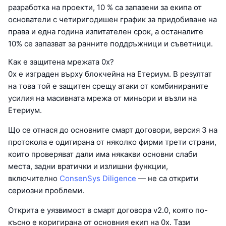
разработка на проекти, 10 % са запазени за екипа от
основатели с четиригодишен график за придобиване на
права и една година изпитателен срок, а останалите
10% се запазват за ранните поддръжници и съветници.
Как е защитена мрежата 0x?
0x е изграден върху блокчейна на Етериум. В резултат
на това той е защитен срещу атаки от комбинираните
усилия на масивната мрежа от миньори и възли на
Етериум.
Що се отнася до основните смарт договори, версия 3 на
протокола е одитирана от няколко фирми трети страни,
които проверяват дали има някакви основни слаби
места, задни вратички и излишни функции,
включително
ConsenSys Diligence
— не са открити
сериозни проблеми.
Открита е уязвимост в смарт договора v2.0, която по-
късно е коригирана от основния екип на 0x. Тази