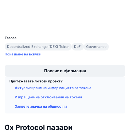
Експлоръри
Предстоящи продажби
Проценти на финансиране
Научете и спечелете
Портфейли
UCID
Календари
1896
Тагове
ICO календар
Decentralized Exchange (DEX) Token
DeFi
Governance
Показване на всички
Календар на събитията
Boost
Повече информация
Притежавате ли този проект?
Актуализиране на информацията за токена
Изпращане на отключвания на токени
Заявете значка на общността
0x Protocol пазари