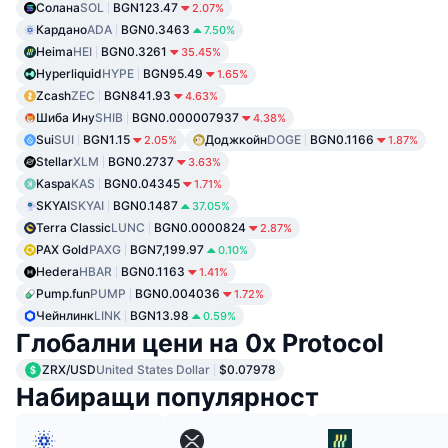
Солана
SOL
BGN123.47
2.07%
Кардано
ADA
BGN0.3463
7.50%
Heima
HEI
BGN0.3261
35.45%
Hyperliquid
HYPE
BGN95.49
1.65%
Zcash
ZEC
BGN841.93
4.63%
Шиба Ину
SHIB
BGN0.000007937
4.38%
Sui
SUI
BGN1.15
Доджкойн
DOGE
BGN0.1166
2.05%
1.87%
Stellar
XLM
BGN0.2737
3.63%
Kaspa
KAS
BGN0.04345
1.71%
SKYAI
SKYAI
BGN0.1487
37.05%
Terra Classic
LUNC
BGN0.0000824
2.87%
PAX Gold
PAXG
BGN7,199.97
0.10%
Hedera
HBAR
BGN0.1163
1.41%
Pump.fun
PUMP
BGN0.004036
1.72%
Чейнлинк
LINK
BGN13.98
0.59%
Глобални цени на 0x Protocol
ZRX/USD
United States Dollar
$0.07978
Набиращи популярност