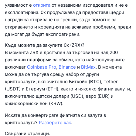
уязвимост е
открита
от независим изследовател и не е
експлоатирана. 0x продължава да предоставя щедри
награди за откриване на грешки, за да помогне за
откриването и корекцията на всякакви проблеми, преди
да могат да бъдат експлоатирани.
Къде можете да закупите 0x (ZRX)?
В момента ZRX е достъпен за търговия на над 200
различни платформи за обмен, като най-популярните
включват
Coinbase Pro
,
Binance
и
BitMax
. В момента
може да се търгува срещу набор от други
криптовалути, включително Биткойн (BTC), Tether
(USDT) и Етериум (ETH), както и няколко фиатни валути,
включително щатски долари (USD), евро (EUR) и
южнокорейски вон (KRW).
Искате да конвертирате фиатната си валута в
криптовалута?
Разберете как
.
Свързани страници: