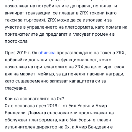
позволяват на потребителите да правят, попълват и
анулират транзакции, се плащат в ZRX токени (като
такси за търговия). ZRX може да се използва и за
участие в управлението на платформата, като помага на
притежателите да предлагат и гласуват промени в
протокола.
През 2019 г. 0x
обявява
преразглеждане на токена ZRX,
добавяйки допълнителна функционалност, която
позволява на притежателите на ZRX да делегират своя
дял на маркет-мейкър, за да печелят пасивни награди,
като същевременно запазват капацитета си за
гласуване.
Кои са основателите на 0x?
0x е основана през 2016 г. от Уил Уорън и Амир
Бандеали. Двамата съоснователи продължават да
обслужват платформата, като Уил Уорън е главен
изпълнителен директор на 0x, а Амир Бандеали е