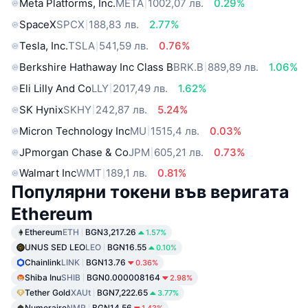
Meta Platforms, Inc.
META
1002,07 лв.
0.29%
SpaceX
SPCX
188,83 лв.
2.77%
Tesla, Inc.
TSLA
541,59 лв.
0.76%
Berkshire Hathaway Inc Class B
BRK.B
889,89 лв.
1.06%
Eli Lilly And Co
LLY
2017,49 лв.
1.62%
SK Hynix
SKHY
242,87 лв.
5.24%
Micron Technology Inc
MU
1515,4 лв.
0.03%
JPmorgan Chase & Co
JPM
605,21 лв.
0.73%
Walmart Inc
WMT
189,1 лв.
0.81%
Популярни токени във веригата
Ethereum
Ethereum
ETH
BGN3,217.26
1.57%
UNUS SED LEO
LEO
BGN16.55
0.10%
Chainlink
LINK
BGN13.76
0.36%
Shiba Inu
SHIB
BGN0.000008164
2.98%
Tether Gold
XAUt
BGN7,222.65
3.77%
Numeraire
NMR
BGN14.56