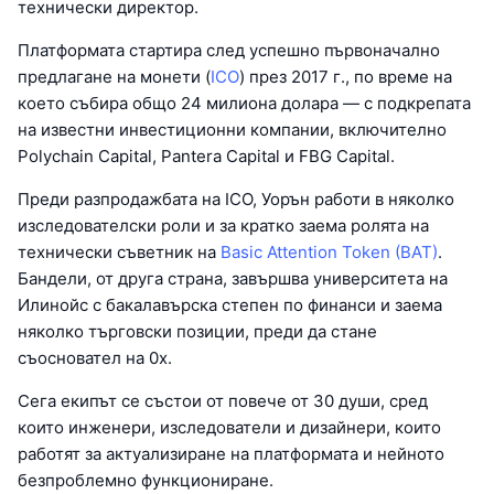
технически директор.
Платформата стартира след успешно първоначално
предлагане на монети (
ICO
) през 2017 г., по време на
което събира общо 24 милиона долара — с подкрепата
на известни инвестиционни компании, включително
Polychain Capital, Pantera Capital и FBG Capital.
Преди разпродажбата на ICO, Уорън работи в няколко
изследователски роли и за кратко заема ролята на
технически съветник на
Basic Attention Token (BAT)
.
Бандели, от друга страна, завършва университета на
Илинойс с бакалавърска степен по финанси и заема
няколко търговски позиции, преди да стане
съосновател на 0x.
Сега екипът се състои от повече от 30 души, сред
които инженери, изследователи и дизайнери, които
работят за актуализиране на платформата и нейното
безпроблемно функциониране.