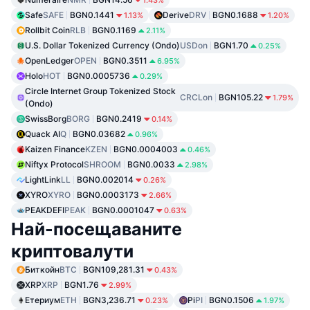
1.43%
Safe
SAFE
BGN0.1441
Derive
DRV
BGN0.1688
1.13%
1.20%
Rollbit Coin
RLB
BGN0.1169
2.11%
U.S. Dollar Tokenized Currency (Ondo)
USDon
BGN1.70
0.25%
OpenLedger
OPEN
BGN0.3511
6.95%
Holo
HOT
BGN0.0005736
0.29%
Circle Internet Group Tokenized Stock
CRCLon
BGN105.22
1.79%
(Ondo)
SwissBorg
BORG
BGN0.2419
0.14%
Quack AI
Q
BGN0.03682
0.96%
Kaizen Finance
KZEN
BGN0.0004003
0.46%
Niftyx Protocol
SHROOM
BGN0.0033
2.98%
LightLink
LL
BGN0.002014
0.26%
XYRO
XYRO
BGN0.0003173
2.66%
PEAKDEFI
PEAK
BGN0.0001047
0.63%
Най-посещаваните
криптовалути
Биткойн
BTC
BGN109,281.31
0.43%
XRP
XRP
BGN1.76
2.99%
Етериум
ETH
BGN3,236.71
Pi
PI
BGN0.1506
0.23%
1.97%