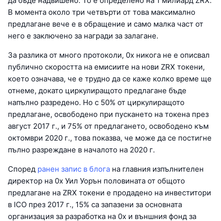
да бъде надвишено. То е определено на 1 милиард ZRX.
В момента около три четвърти от това максимално
предлагане вече е в обращение и само малка част от
него е заключено за награди за залагане.
За разлика от много протоколи, 0x никога не е описвал
публично скоростта на емисиите на нови ZRX токени,
което означава, че е трудно да се каже колко време ще
отнеме, докато циркулиращото предлагане бъде
напълно разредено. Но с 50% от циркулиращото
предлагане, освободено при пускането на токена през
август 2017 г., и 75% от предлагането, освободено към
октомври 2020 г., това показва, че може да се постигне
пълно разреждане в началото на 2020 г.
Според
ранен запис в блога
на главния изпълнителен
директор на 0x Уил Уорън половината от общото
предлагане на ZRX токени е продадено на инвеститори
в ICO през 2017 г., 15% са запазени за основната
организация за разработка на 0x и външния фонд за