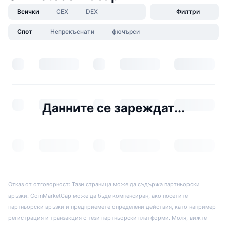
Всички
CEX
DEX
Филтри
Спот
Непрекъснати
фючърси
Данните се зареждат...
Отказ от отговорност: Тази страница може да съдържа партньорски
връзки. CoinMarketCap може да бъде компенсиран, ако посетите
партньорски връзки и предприемете определени действия, като например
регистрация и транзакция с тези партньорски платформи. Моля, вижте