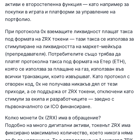
активи е второстепенна функция — като например за
покупки в играта и платформи за управление на
портфолио.
При протокола 0x вземащите ликвидност плащат такса
под формата на ZRX токени — тази такса се използва за
стимулиране на ликвидността на маркет-мейкъра
(препредавателя). Потребителите също трябва да
платят протоколна такса под формата на Етер (ETH),
която се използва за плащане на газ, използван във
всички транзакции, които извършват. Като протокол с
отворен код, 0x не получава никакъв дял от тези
приходи, а се поддържа от ZRX токени, отключени като
стимули за екипа и разработчиците — заедно с
първоначалното си ICO финансиране.
Колко монети 0x (ZRX) има в обращение?
Подобно на много дигитални активи, токенът ZRX има
фиксирано максимално количество, което никога няма