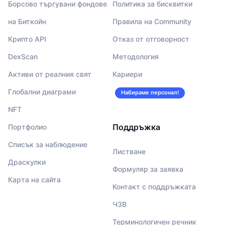
Борсово търгувани фондове
Политика за бисквитки
на Биткойн
Правила на Community
Крипто API
Отказ от отговорност
DexScan
Методология
Активи от реалния свят
Кариери
Глобални диаграми
Набираме персонал!
NFT
Поддръжка
Портфолио
Списък за наблюдение
Листване
Драскулки
Формуляр за заявка
Карта на сайта
Контакт с поддръжката
ЧЗВ
Терминологичен речник