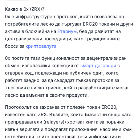
Какво е 0x (ZRX)?
0x е инфраструктурен протокол, който позволява на
потребителите лесно да търгуват ERC20 токени и други
активи в блокчейна на
Етериум
, без да разчитат на
централизирани посредници, като традиционните
борси за
криптовалута
.
0x постига тази функционалност за децентрализиран
обмен, използвайки колекция от
смарт договори
с
отворен код, подлежащи на публичен одит, които
работят заедно, за да създадат гъвкав протокол за
търговия с ниско триене, който разработчиците могат
лесно да вмъкнат в своите продукти.
Протоколът се захранва от полезен токен ERC20,
известен като ZRX. Възлите, които (известни също като
препредаватели (relayers)) хостват книга за поръчки
извън веригата и предлагат приложения, насочени към
потребителя, които представят тази информация и