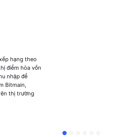
xếp hạng theo
thị điểm hòa vốn
thu nhập để
m Bitmain,
rên thị trường