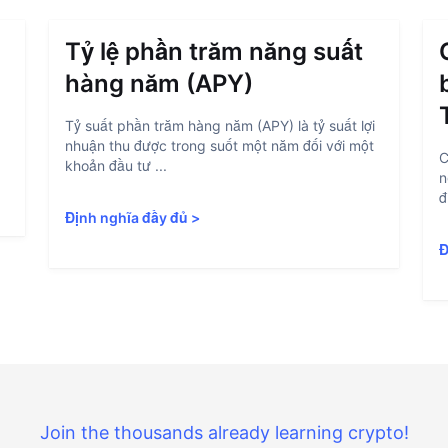
Tỷ lệ phần trăm năng suất
hàng năm (APY)
Tỷ suất phần trăm hàng năm (APY) là tỷ suất lợi
nhuận thu được trong suốt một năm đối với một
C
khoản đầu tư ...
n
đ
Định nghĩa đầy đủ
>
Đ
Join the thousands already learning crypto!