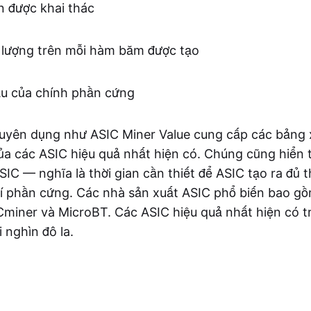
in được khai thác
 lượng trên mỗi hàm băm được tạo
ầu của chính phần cứng
uyên dụng như ASIC Miner Value cung cấp các bảng 
của các ASIC hiệu quả nhất hiện có. Chúng cũng hiển 
IC — nghĩa là thời gian cần thiết để ASIC tạo ra đủ 
phí phần cứng. Các nhà sản xuất ASIC phổ biến bao gồ
ICminer và MicroBT. Các ASIC hiệu quả nhất hiện có t
i nghìn đô la.