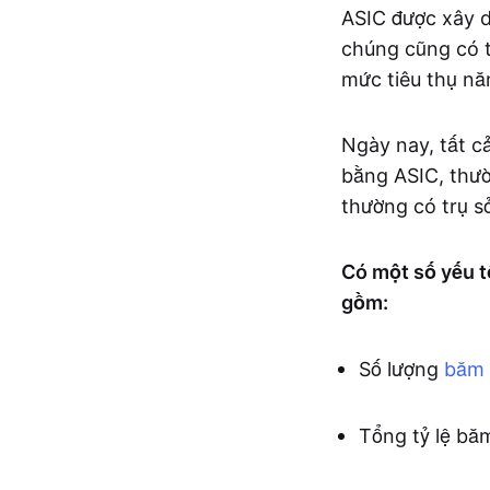
ASIC được xây d
chúng cũng có t
mức tiêu thụ nă
Ngày nay, tất c
bằng ASIC, thườ
thường có trụ sở
Có một số yếu t
gồm:
Số lượng
băm
Tổng tỷ lệ bă