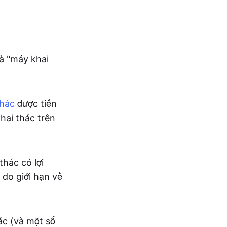
à "máy khai
thác
được tiến
khai thác trên
hác có lợi
 do giới hạn về
ác (và một số