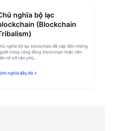
Chủ nghĩa bộ lạc
Trừu t
blockchain (Blockchain
(Accou
Tribalism)
Trừu tượng h
là quá trình
hủ nghĩa bộ lạc blockchain đề cập đến những
blockchain d
gười trong cộng đồng blockchain hoặc tiền
iện tử trở nên phù...
Định nghĩa 
ịnh nghĩa đầy đủ
>