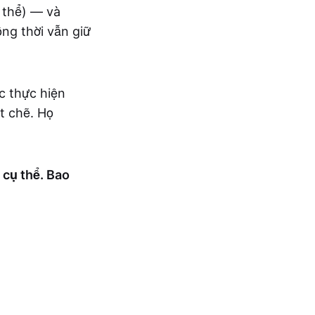
 thể) — và
ồng thời vẫn giữ
c thực hiện
t chẽ. Họ
 cụ thể. Bao