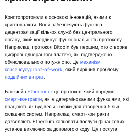
Криптопротоколи є основою інновацій, якими є
криптовалюти. Вони забезпечують функцію
децентралізації кількох служб без центрального
органу, який координує функціональність протоколу.
Наприклад, протокол Bitcoin був першим, хто створив
цифрові однорангові платежі, які підтверджено
обчислювальною потужністю. Це
механізм
консенсусу
proof-of-work
, який вирішив проблему
подвійних витрат
.
Блокчейн
Ethereum
- це протокол, який породив
смарт-контракти
, які є детермінованими функціями, які
працюють як будівельні блоки для створення більш
складних систем. Наприклад, смарт-контракти
дозволяють Ethereum копіювати послуги фінансових
установ виключно за допомогою коду. Ця послуга