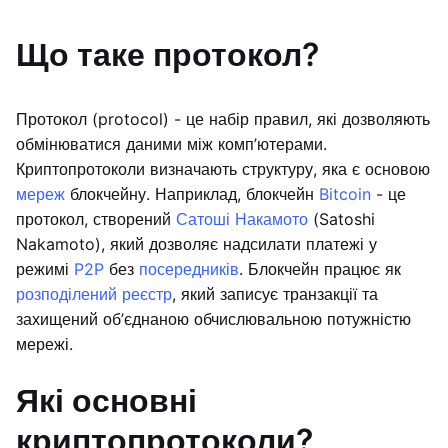
Що таке протокол?
Протокол (protocol) - це набір правил, які дозволяють
обмінюватися даними між комп’ютерами.
Криптопротоколи визначають структуру, яка є основою
мереж
блокчейну. Наприклад, блокчейн
Bitcoin
- це
протокол, створений
Сатоші Накамото
(Satoshi
Nakamoto), який дозволяє надсилати платежі у
режимі
P2P
без
посередників
. Блокчейн працює як
розподілений реєстр
, який записує транзакції та
захищений об’єднаною обчислювальною потужністю
мережі.
Які основні
криптопротоколи?