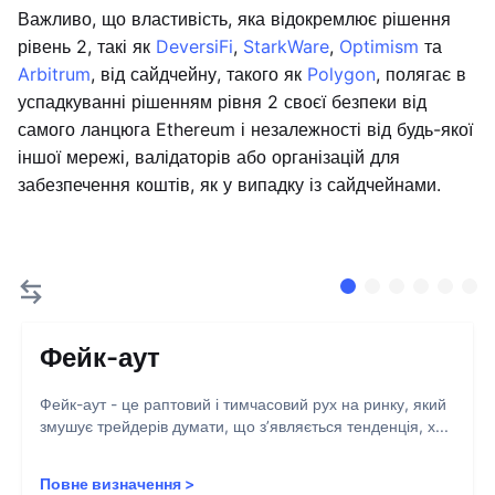
Важливо, що властивість, яка відокремлює рішення
рівень 2, такі як
DeversiFi
,
StarkWare
,
Optimism
та
Arbitrum
, від сайдчейну, такого як
Polygon
, полягає в
успадкуванні рішенням рівня 2 своєї безпеки від
самого ланцюга Ethereum і незалежності від будь-якої
іншої мережі, валідаторів або організацій для
забезпечення коштів, як у випадку із сайдчейнами.
Фейк-аут
Фейк-аут - це раптовий і тимчасовий рух на ринку, який
змушує трейдерів думати, що з’являється тенденція, х...
Повне визначення
>