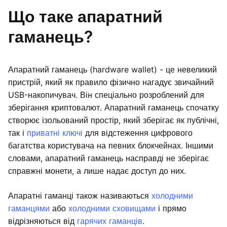
Що таке апаратний
гаманець?
Апаратний гаманець (hardware wallet) - це невеликий
пристрій, який як правило фізично нагадує звичайний
USB-накопичувач. Він спеціально розроблений для
зберігання криптовалют. Апаратний гаманець спочатку
створює ізольований простір, який зберігає як публічні,
так і
приватні ключі
для відстеження цифрового
багатства користувача на певних блокчейнах. Іншими
словами, апаратний гаманець насправді не зберігає
справжні монети, а лише надає доступ до них.
Апаратні гаманці також називаються
холодними
гаманцями
або
холодними сховищами
і прямо
відрізняються від
гарячих гаманців
.