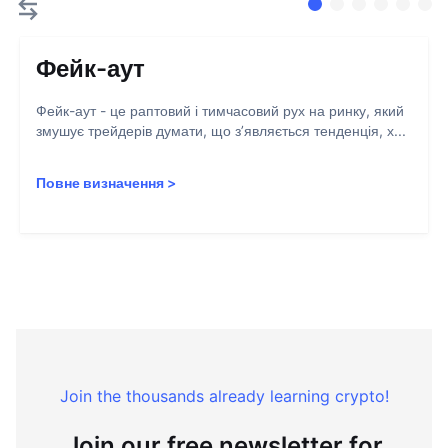
Фейк-аут
Фейк-аут - це раптовий і тимчасовий рух на ринку, який
змушує трейдерів думати, що з’являється тенденція, х...
Повне визначення
>
Join the thousands already learning crypto!
Join our free newsletter for